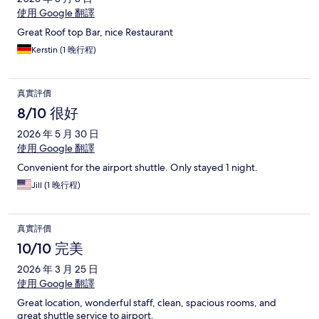
使用 Google 翻譯
Great Roof top Bar, nice Restaurant
Kerstin (1 晚行程)
真實評價
8/10 很好
2026 年 5 月 30 日
使用 Google 翻譯
Convenient for the airport shuttle. Only stayed 1 night.
Jill (1 晚行程)
真實評價
10/10 完美
2026 年 3 月 25 日
使用 Google 翻譯
Great location, wonderful staff, clean, spacious rooms, and
great shuttle service to airport.