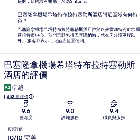
是的，店內設有餐廳，名為Sinfonia。
巴塞隆拿機場希塔特布拉特塞勒斯酒店附近區域有何特
色？
巴塞隆拿機場希塔特布拉特塞勒斯酒店位於略夫雷加特河畔埃爾
普拉特市中心。熱門景點包括巴塞隆納港，就在 7 分鐘車程以
外。 旅客都表示，此酒店位置便利。
巴塞隆拿機場希塔特布拉特塞勒斯
評
酒店的評價
價
卓越
9.2
1,453 則評價
9.6
9.0
9.4
整潔度
設施服務
職員與服務
評
真實評價
價
10/10 完美