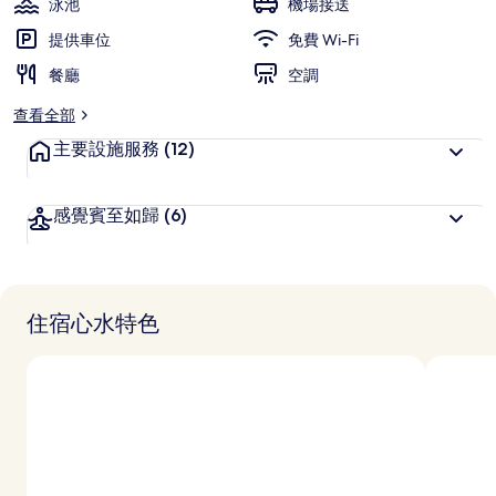
泳池
機場接送
集
提供車位
免費 Wi-Fi
餐廳
空調
查看全部
主要設施服務
(12)
感覺賓至如歸
(6)
住宿心水特色