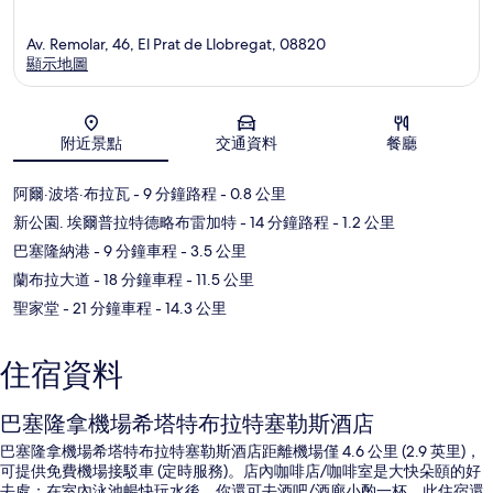
Av. Remolar, 46, El Prat de Llobregat, 08820
顯示地圖
地圖
附近景點
交通資料
餐廳
阿爾·波塔·布拉瓦
- 9 分鐘路程
- 0.8 公里
新公園. 埃爾普拉特德略布雷加特
- 14 分鐘路程
- 1.2 公里
巴塞隆納港
- 9 分鐘車程
- 3.5 公里
蘭布拉大道
- 18 分鐘車程
- 11.5 公里
聖家堂
- 21 分鐘車程
- 14.3 公里
住宿資料
巴塞隆拿機場希塔特布拉特塞勒斯酒店
巴塞隆拿機場希塔特布拉特塞勒斯酒店距離機場僅 4.6 公里 (2.9 英里)，
可提供免費機場接駁車 (定時服務)。店內咖啡店/咖啡室是大快朵頤的好
去處；在室內泳池暢快玩水後，你還可去酒吧/酒廊小酌一杯。此住宿還