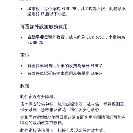
城市稅：每位每晚 EUR1.98，以 7 晚為上限。此稅項不
適用於 17 歲以下小童。
可選額外設施服務費用
自助早餐
需額外收費，成人約為 EUR16.50，小童約為
EUR8.25
車位
有蓋停車場自助泊車的收費為每日 EUR17
有蓋停車場延時泊車費用為每星期 EUR67
政策
此住宿沒有升降機。
店內保安設備包括一氧化碳探測器、滅火筒、煙霧探測器、
保安系統、急救箱及窗花，讓住客安心放心。
於相同住宿地點/住宿日期超過 8 間客房的團體預訂可能有
特別的取消政策或收費。
此住宿接受信用卡、扣帳卡及現金等付款方式。