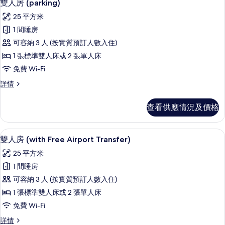
transfer)
8
free
雙人房 (parking)
入
airport
的
25 平方米
transfer)
所
相
詳
1 間睡房
有
情
片
可容納 3 人 (按實質預訂人數入住)
雙
1 張標準雙人床或 2 張單人床
人
免費 Wi-Fi
房
雙
詳情
(parking)
人
的
房
查看供應情況及價格
(parking)
相
詳
片
情
高級寢具、羽絨被、記憶棉床墊、迷你
載
10
雙人房 (with Free Airport Transfer)
入
25 平方米
所
1 間睡房
有
可容納 3 人 (按實質預訂人數入住)
雙
1 張標準雙人床或 2 張單人床
人
免費 Wi-Fi
房
雙
詳情