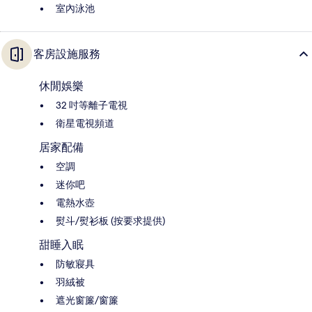
室內泳池
客房設施服務
休閒娛樂
32 吋等離子電視
衛星電視頻道
居家配備
空調
迷你吧
電熱水壺
熨斗/熨衫板 (按要求提供)
甜睡入眠
防敏寢具
羽絨被
遮光窗簾/窗簾