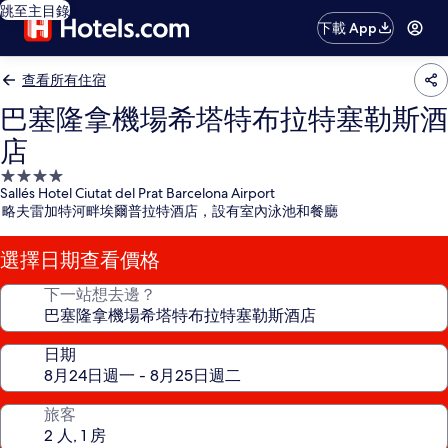
跳至主目錄
下載 App
查看所有住宿
巴塞隆拿機場希塔特布拉特塞勒斯酒
店
4.0
Sallés Hotel Ciutat del Prat Barcelona Airport
星
略夫雷加特河畔埃爾普拉特酒店，設有室內泳池和餐廳
級
住
選擇日期查看價格
宿
下一站想去邊？
日期
旅客