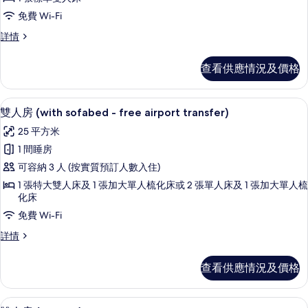
雙
免費 Wi-Fi
人
雙
詳情
房
人
單
房
查看供應情況及價格
單
人
人
入
入
雙人房 (with sofabed - free air
載
10
住
雙人房 (with sofabed - free airport transfer)
住
入
(with
(with
25 平方米
Free
所
Free
Airport
1 間睡房
有
Transfer)
Airport
可容納 3 人 (按實質預訂人數入住)
詳
雙
Transfer)
情
1 張特大雙人床及 1 張加大單人梳化床或 2 張單人床及 1 張加大單人梳
人
的
化床
房
相
免費 Wi-Fi
(with
片
雙
詳情
sofabed
人
-
房
查看供應情況及價格
(with
free
sofabed
airport
-
高級寢具、羽絨被、記憶棉床墊、迷你
載