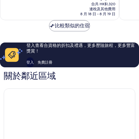
售
Prat
酒
為
為
合共 HK$1,320
HK$1,167
de
連稅及其他費用
店
10
10
8 月 18 日 - 8 月 19 日
Llobregat
文
分)，
分)，
耶
優
很
比較類似的住宿
斯
異，
好，
-
5,150
1,017
莫
則
則
利
評
評
登入查看合資格的折扣及禮遇，更多歷險旅程，更多豐富
弗
價
價
獎賞！
爾
篇
篇
評
評
登入
免費註冊
價
價
關於鄰近區域