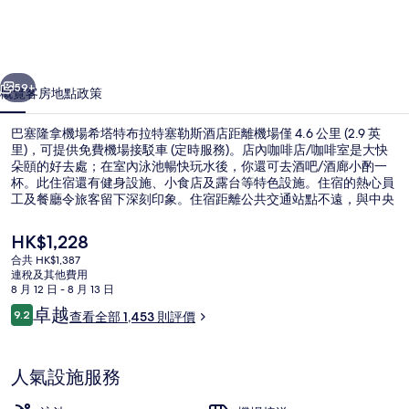
場
希
一個
下一個
塔
59+
概覽
客房
地點
政策
特
巴塞隆拿機場希塔特布拉特塞勒斯酒店距離機場僅 4.6 公里 (2.9 英
布
里)，可提供免費機場接駁車 (定時服務)。店內咖啡店/咖啡室是大快
朵頤的好去處；在室內泳池暢快玩水後，你還可去酒吧/酒廊小酌一
拉
杯。此住宿還有健身設施、小食店及露台等特色設施。住宿的熱心員
特
工及餐廳令旅客留下深刻印象。住宿距離公共交通站點不遠，與中央
站相隔 11 分鐘路程，而新公園站則在 13 分鐘路程外。
塞
現
HK$1,228
價
勒
合共 HK$1,387
HK$1,228
連稅及其他費用
餐廳
斯
8 月 12 日 - 8 月 13 日
評
卓越
酒
9.2
查看全部 1,453 則評價
9.2 分，滿分 10 分，
價
店
相
人氣設施服務
片