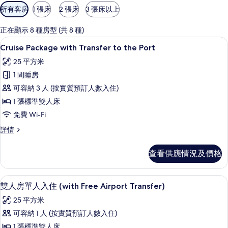
可
所有客房
1 張床
2 張床
3 張床以上
用
嘅
正在顯示 8 種房型 (共 8 種)
客
Cruise Package with Transfer
載
10
Cruise Package with Transfer to the Port
房
入
篩
25 平方米
所
選
1 間睡房
有
條
可容納 3 人 (按實質預訂人數入住)
Cruise
件
1 張標準雙人床
Package
免費 Wi-Fi
with
Transfer
Cruise
詳情
Package
to
with
the
查看供應情況及價格
Transfer
Port
to
the
的
雙人房單人入住 (with Free Airpor
載
10
Port
雙人房單人入住 (with Free Airport Transfer)
相
入
詳
25 平方米
片
情
所
可容納 1 人 (按實質預訂人數入住)
有
1 張標準雙人床