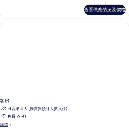
房
詳
查看供應情況及價格
情
客房
可容納 4 人 (按實質預訂人數入住)
免費 Wi-Fi
客
詳情