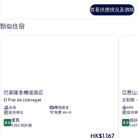
房
詳
查看供應情況及價格
情
類似住宿
巴塞隆拿機場酒店
亞歷山大
巴
亞
巴塞隆拿機場酒店
亞歷山
塞
歷
El Prat de Llobregat
文耶斯 
隆
山
泳池
機場接送
SPA
拿
大
提供車位
免費 Wi-Fi
提供車
機
前
場
空
8.6
8.2
優異
很好
8.6
8.2
酒
氣
分
分
5,150 則評價
1,0
店
會
(滿
(滿
現
HK$1,167
El
議
分
分