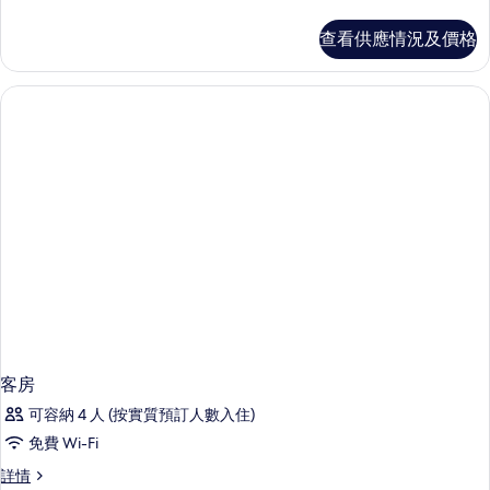
房
詳
查看供應情況及價格
情
客房
可容納 4 人 (按實質預訂人數入住)
免費 Wi-Fi
客
詳情