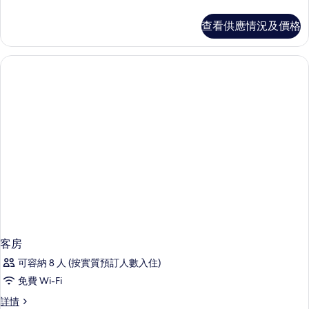
(with
人
Free
房
查看供應情況及價格
Airport
(with
Free
Transfer)
Airport
的
Transfer)
詳
相
情
片
客房
可容納 8 人 (按實質預訂人數入住)
免費 Wi-Fi
客
詳情