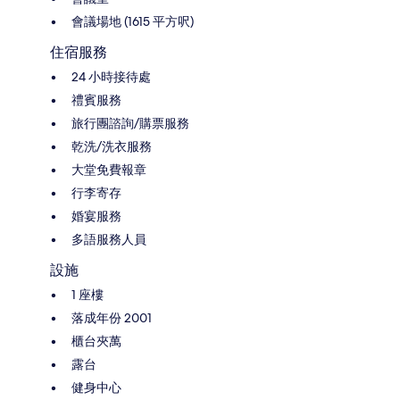
會議場地 (1615 平方呎)
住宿服務
24 小時接待處
禮賓服務
旅行團諮詢/購票服務
乾洗/洗衣服務
大堂免費報章
行李寄存
婚宴服務
多語服務人員
設施
1 座樓
落成年份 2001
櫃台夾萬
露台
健身中心