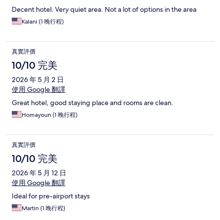
Decent hotel. Very quiet area. Not a lot of options in the area
Kalani (1 晚行程)
真實評價
10/10 完美
2026 年 5 月 2 日
使用 Google 翻譯
Great hotel, good staying place and rooms are clean.
Homayoun (1 晚行程)
真實評價
10/10 完美
2026 年 5 月 12 日
使用 Google 翻譯
Ideal for pre-airport stays
Martin (1 晚行程)