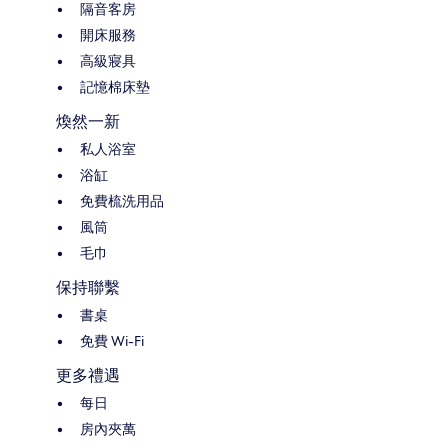
隔音客房
開床服務
高級寢具
記憶棉床墊
煥然一新
私人浴室
浴缸
免費梳洗用品
風筒
毛巾
保持聯繫
書桌
免費 Wi-Fi
更多禮遇
每日
房內夾萬