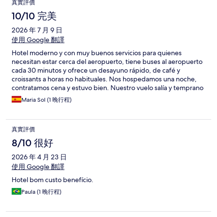
真實評價
10/10 完美
2026 年 7 月 9 日
使用 Google 翻譯
Hotel moderno y con muy buenos servicios para quienes
necesitan estar cerca del aeropuerto, tiene buses al aeropuerto
cada 30 minutos y ofrece un desayuno rápido, de café y
croissants a horas no habituales. Nos hospedamos una noche,
contratamos cena y estuvo bien. Nuestro vuelo salía y temprano
y pudimos desayunar 5:00 am en el hotel y usar el servicio de
Maria Sol (1 晚行程)
buses al aeropuerto. Volvería a hospedarme allí.
真實評價
8/10 很好
2026 年 4 月 23 日
使用 Google 翻譯
Hotel bom custo benefício.
Paula (1 晚行程)