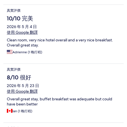
真實評價
10/10 完美
2026 年 5 月 4 日
使用 Google 翻譯
Clean room, very nice hotel overall and a very nice breakfast.
Overall great stay.
Adrienne (1 晚行程)
真實評價
8/10 很好
2026 年 5 月 23 日
使用 Google 翻譯
Overall great stay, buffet breakfast was adequate but could
have been better
Ian (1 晚行程)