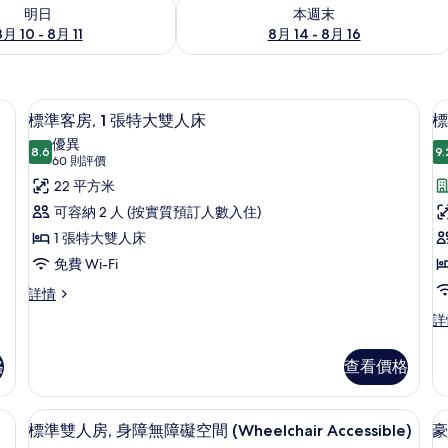
0 - 8月 11的可訂空房
查看本週末 8月 14 - 8月 16的可訂空房
明日
本週末
8月 10 - 8月 11
8月 14 - 8月 16
床墊、房內夾萬、書桌
高級寢具、Tempur-Pedic 床墊、房
載
5
標準客房, 1 張特大雙人床
標
入
優異
8.6
9.
8.6 分，滿分 10 分
所
(60
60 則評價
則
有
22 平方米
評
標
可容納 2 人 (按實質預訂人數入住)
價)
準
1 張特大雙人床
客
免費 Wi-Fi
房,
標
詳情
準
1
標
詳
客
準
張
房,
雙
特
1
格
查看價格
人
張
大
房
特
詳
床墊、房內夾萬、書桌
雙
高級寢具、Tempur-Pedic 床墊、房
載
大
5
情
標準雙人房, 身障無障礙空間 (Wheelchair Accessible)
豪
雙
人
入