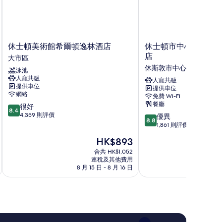
休
休
休士頓美術館希爾頓逸林酒店
休士頓市中心會議中
士
士
店
大市區
頓
頓
休斯敦市中心
泳池
美
市
人寵共融
術
中
人寵共融
提供車位
提供車位
館
心
網絡
免費 Wi-Fi
希
會
餐廳
8.4
很好
爾
議
8.4
分
4,359 則評價
8.8
頓
中
優異
8.8
(滿
分
逸
心
1,861 則評價
分
(滿
林
坎
現
HK$893
為
分
酒
布
售
10
為
店
合共 HK$1,052
里
HK$893
分)，
連稅及其他費用
10
大
亞
8 月 15 日 - 8 月 16 日
9
很
分)，
市
酒
好，
優
區
店
4,359
異，
休
則
1,861
斯
評
則
敦
價
評
市
篇