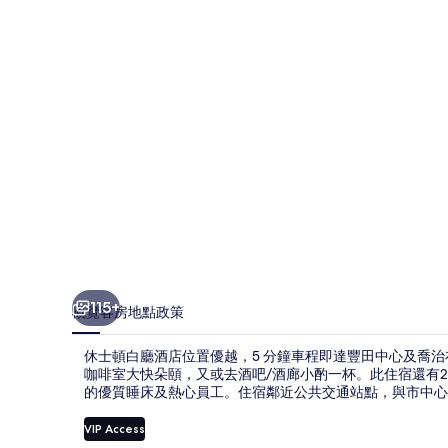
酒
店
相
片
集
115+
概覽
客房
地點
政策
休士頓白廳酒店位置優越，5 分鐘車程即達豐田中心及喬
咖啡室大快朵頤，又或去酒吧/酒廊小酌一杯。此住宿還有2
的優質睡床及熱心員工。住宿鄰近公共交通站點，與市中心轉運
VIP Access