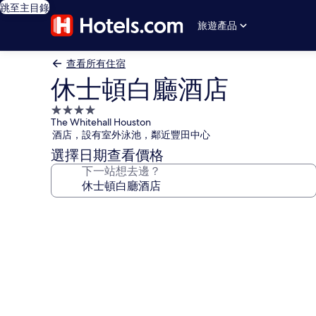
跳至主目錄
旅遊產品
查看所有住宿
休士頓白廳酒店
4.0
The Whitehall Houston
星
酒店，設有室外泳池，鄰近豐田中心
級
選擇日期查看價格
住
下一站想去邊？
宿
休
士
頓
白
廳