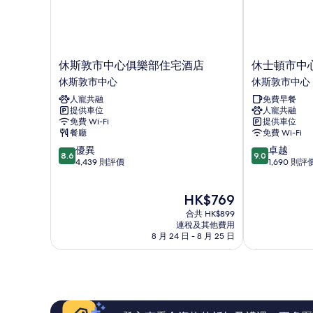
Level)
的
相
片
休
休
休斯敦市中心俱樂部住宅酒店
休士頓市中
斯
士
休斯敦市中心
休斯敦市中心
敦
頓
人寵共融
免費早餐
市
市
提供車位
人寵共融
中
中
免費 Wi-Fi
提供車位
心
心
餐廳
免費 Wi-Fi
俱
凱
8.6
9.0
優異
卓越
樂
悅
8.6
9.0
分
分
4,439 則評價
1,690 則評
部
嘉
(滿
(滿
住
軒
分
分
宅
酒
現
HK$769
為
為
酒
店
售
10
10
店
合共 HK$899
休
HK$769
分)，
分)，
連稅及其他費用
休
斯
8 月 24 日 - 8 月 25 日
優
卓
斯
敦
異，
越，
敦
市
4,439
1,690
市
中
則
則
中
心
評
評
心
價
價
篇
篇