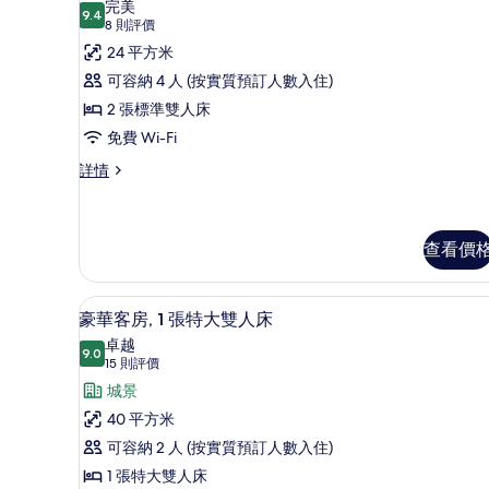
完美
雙
9.4
床
9.4 分，滿分 10 分
所
(8
8 則評價
人
則
的
有
24 平方米
床
評
詳
相
行
可容納 4 人 (按實質預訂人數入住)
情
價)
片
政
2 張標準雙人床
雙
免費 Wi-Fi
人
行
詳情
政
房
雙
的
人
房
查看價
相
詳
片
情
豪華客房, 1 張特大雙人床 | 高
載
11
豪華客房, 1 張特大雙人床
入
卓越
9.0
9.0 分，滿分 10 分
所
(15
15 則評價
則
有
城景
評
豪
40 平方米
價)
華
可容納 2 人 (按實質預訂人數入住)
客
1 張特大雙人床