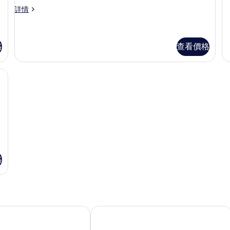
情
張
相
房
總
詳情
特
統
片
的
大
套
雙
相
房
人
詳
格
查看價格
片
床,
情
非
吸
l) | 高級寢具、Tempur-Pedic 床墊、房內夾萬、書桌
床
煙
房
(H
Le
詳
情
(
L
格
凱悅嘉軒酒店
休士頓木槿 Tribute Portfolio 酒店