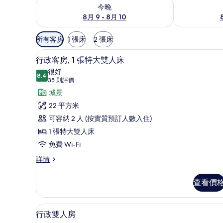
查看今晚 8月 9 - 8月 10的可訂空房
查看明日 8月 1
今晚
8月 9 - 8月 10
可
所有客房
1 張床
2 張床
用
高級寢具、Tempur-Pedic 
載
嘅
9
行政客房, 1 張特大雙人床
入
客
很好
8.4
房
8.4 分，滿分 10 分
所
(35
35 則評價
篩
則
有
城景
選
評
行
22 平方米
條
價)
政
可容納 2 人 (按實質預訂人數入住)
件
客
1 張特大雙人床
房,
免費 Wi-Fi
1
行
詳情
政
張
客
特
查看價
房,
大
1
張
雙
高級寢具、Tempur-Pedic 
載
6
特
行政雙人房
人
入
大