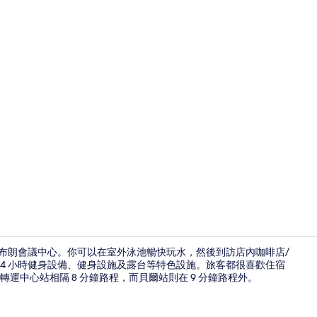
大堂休息區
治布朗會議中心。你可以在室外泳池暢快玩水，然後到訪店內咖啡店/
4 小時健身設備、健身設施及露台等特色設施。旅客都很喜歡住宿
中心站相隔 8 分鐘路程，而貝爾站則在 9 分鐘路程外。
內部