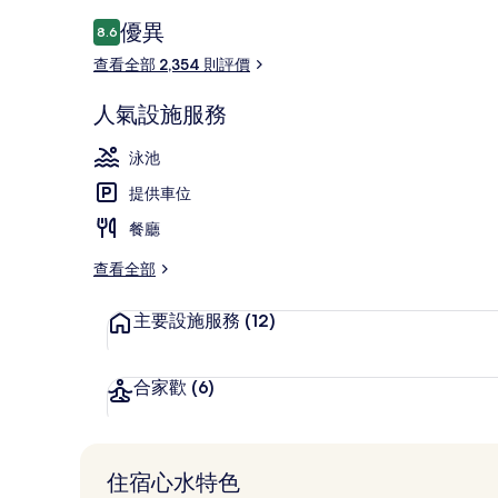
評
優異
8.6
8.6 分，滿分 10 分，
價
查看全部 2,354 則評價
住宿城景
人氣設施服務
泳池
提供車位
餐廳
查看全部
主要設施服務
(12)
合家歡
(6)
住宿心水特色