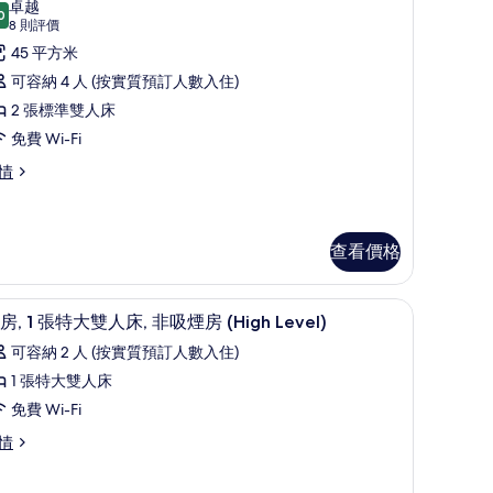
卓越
0
9.0 分，滿分 10 分
所
(8
8 則評價
則
有
45 平方米
評
豪
可容納 4 人 (按實質預訂人數入住)
價)
華
2 張標準雙人床
雙
免費 Wi-Fi
人
情
房
的
查看價格
相
片
c 床墊、房內夾萬、書桌
客房, 1 張特大雙人床, 非吸煙房 (High Level)
載
7
房, 1 張特大雙人床, 非吸煙房 (High Level)
入
可容納 2 人 (按實質預訂人數入住)
所
1 張特大雙人床
有
免費 Wi-Fi
客
情
,