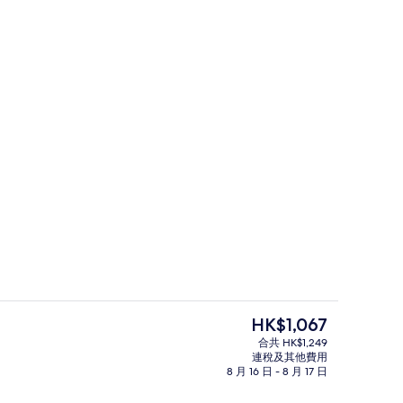
雞尾酒酒吧
現
HK$1,067
價
合共 HK$1,249
HK$1,067
連稅及其他費用
大堂
8 月 16 日 - 8 月 17 日