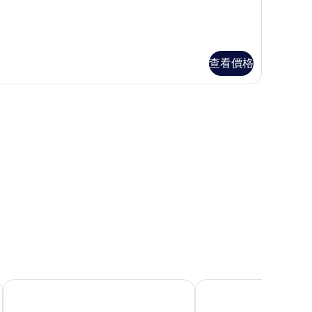
張
特
大
雙
查看價格
人
,
非
igh
吸
vel)
煙
房
High
evel)
的
相
片
休士頓美術館希爾頓逸林酒店
休士頓市中心會議中心