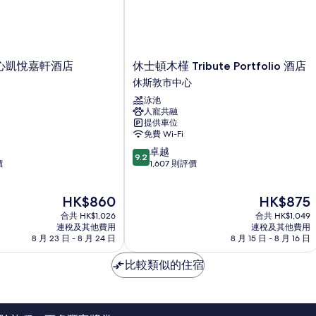
休
心凱悅嘉軒酒店
休士頓木槿 Tribute Portfolio 酒店
士
休斯敦市中心
頓
泳池
木
人寵共融
槿
提供車位
Tribute
免費 Wi-Fi
Portfolio
9.2
卓越
酒
9.2
分
價
1,607 則評價
店
(滿
休
分
斯
現
現
HK$860
HK$875
為
敦
售
售
10
合共 HK$1,026
市
合共 HK$1,049
HK$860
HK$875
分)，
連稅及其他費用
連稅及其他費用
中
8 月 23 日 - 8 月 24 日
8 月 15 日 - 8 月 16 日
卓
心
越，
比較類似的住宿
1,607
則
評
價
篇