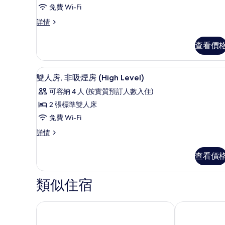
房,
免費 Wi-Fi
1
豪
詳情
華
張
客
特
查看價
房,
大
1
張
雙
雙人房, 非吸煙房 (High Leve
載
6
特
雙人房, 非吸煙房 (High Level)
人
入
大
可容納 4 人 (按實質預訂人數入住)
雙
床
所
人
2 張標準雙人床
的
有
床
免費 Wi-Fi
詳
相
雙
情
雙
詳情
片
人
人
房,
房,
查看價
非
非
吸
吸
煙
類似住宿
房
煙
(High
房
Level)
休斯敦市中心俱樂部住宅酒店
休士頓市中心
詳
(High
情