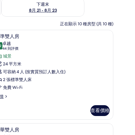
查看下週末 8月 21 - 8月 23的可訂空房
下週末
8月 21 - 8月 23
正在顯示 10 種房型 (共 10 種)
內夾萬、書桌
高級寢具、Tempur-Pedic 床墊、房內夾萬、
載
5
準雙人房
入
卓越
2
9.2 分，滿分 10 分
所
(44
44 則評價
則
有
城景
評
標
24 平方米
價)
準
可容納 4 人 (按實質預訂人數入住)
雙
2 張標準雙人床
人
免費 Wi-Fi
房
情
的
查看價格
相
片
內夾萬、書桌
高級寢具、Tempur-Pedic 床墊、房內夾萬、
載
6
華雙人房
入