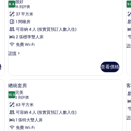
很好
人
8.4
9.
床
8.4 分，滿分 10 分
所
(15
15 則評價
床
詳
則
的
有
37 平方米
情
評
相
標
1 間睡房
價)
片
準
可容納 4 人 (按實質預訂人數入住)
雙
2 張標準雙人床
人
免費 Wi-Fi
豪
詳
華
房,
標
詳情
雙
準
身
人
雙
房
格
查看價格
障
人
詳
房,
無
情
身
級寢具、Tempur-Pedic 床墊、房內夾萬、書桌
總統套房 | 高級寢具、Tempur-Pedi
載
障
6
障
總統套房
客
入
無
礙
完美
障
10.0
10.0 分，滿分 10 分
所
(2
空
2 則評價
礙
則
有
63 平方米
間
空
評
間
總
可容納 4 人 (按實質預訂人數入住)
(Wheelchair
(Wheelchair
價)
客
詳
Accessible)
統
1 張特大雙人床
房
Accessible)
房,
的
詳
1
套
免費 Wi-Fi
1