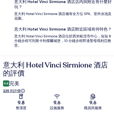
意大利 Hotel Vinci Sirmione 酒店店內與附近有什麼好
玩？
意大利 Hotel Vinci Sirmione 酒店備有全方位 SPA、室外泳池及
花園。
意大利 Hotel Vinci Sirmione 酒店附近區域有何特色？
意大利 Hotel Vinci Sirmione 酒店位於西米歐涅市中心，短短 8
分鐘步程可到斯卡利傑爾城堡，10 分鐘步程即達聖母瑪利亞教
堂。
意大利 Hotel Vinci Sirmione 酒店
評
的評價
價
完美
9.8
225 則評價
9.8
9.6
9.6
整潔度
設施服務
職員與服務