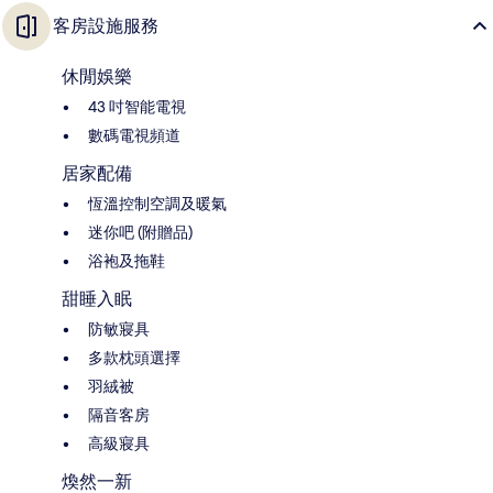
客房設施服務
休閒娛樂
43 吋智能電視
數碼電視頻道
居家配備
恆溫控制空調及暖氣
迷你吧 (附贈品)
浴袍及拖鞋
甜睡入眠
防敏寢具
多款枕頭選擇
羽絨被
隔音客房
高級寢具
煥然一新