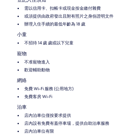
需以信用卡、扣帳卡或現金按金繳付雜費
或須提供由政府發出且附有照片之身份證明文件
辦理入住手續的最低年齡為 18 歲
小童
不招待 14 歲 歲或以下兒童
寵物
不准寵物進入
歡迎輔助動物
網絡
免費 Wi-Fi 服務 (公用地方)
免費客房 Wi-Fi
泊車
店內泊車位僅按要求提供
店內設有免費有蓋停車場，提供自助泊車服務
店內泊車位有限