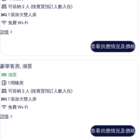
有
湖
湖
可容納 2 人 (按實質預訂人數入住)
景
全
詳
景
1 張加大雙人床
景
情
的
免費 Wi-Fi
套
相
全
詳情
房,
景
片
按
套
查看供應情況及價格
房,
摩
按
浴
摩
高級寢具、羽絨被、迷你吧贈品、房內
載
2
浴
豪華客房, 湖景
缸,
入
缸,
湖
湖景
湖
所
景
景
1 間睡房
有
詳
的
可容納 2 人 (按實質預訂人數入住)
情
豪
相
1 張加大雙人床
華
片
免費 Wi-Fi
客
豪
詳情
房,
華
湖
客
查看供應情況及價格
房,
景
湖