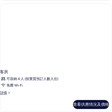
客房
可容納 4 人 (按實質預訂人數入住)
免費 Wi-Fi
客
詳情
房
詳
查看供應情況及價格
情