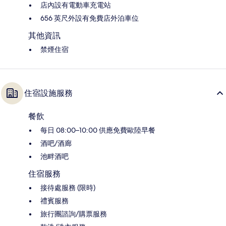
店內設有電動車充電站
656 英尺外設有免費店外泊車位
其他資訊
禁煙住宿
住宿設施服務
餐飲
每日 08:00–10:00 供應免費歐陸早餐
酒吧/酒廊
池畔酒吧
住宿服務
接待處服務 (限時)
禮賓服務
旅行團諮詢/購票服務