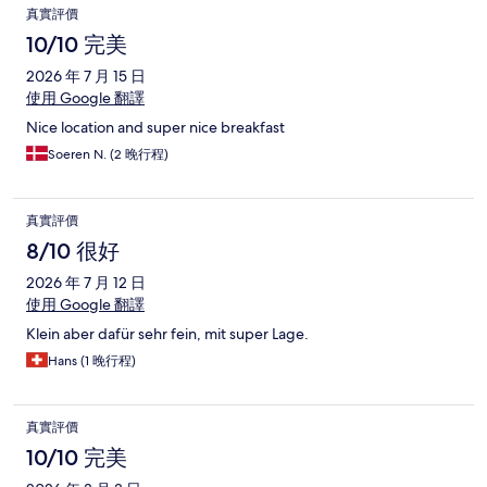
評
真實評價
價
10/10 完美
2026 年 7 月 15 日
使用 Google 翻譯
Nice location and super nice breakfast
Soeren N. (2 晚行程)
真實評價
8/10 很好
2026 年 7 月 12 日
使用 Google 翻譯
Klein aber dafür sehr fein, mit super Lage.
Hans (1 晚行程)
真實評價
10/10 完美