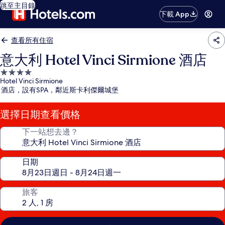
跳至主目錄
下載 App
查看所有住宿
意大利 Hotel Vinci Sirmione 酒店
4.0
Hotel Vinci Sirmione
星
酒店，設有SPA，鄰近斯卡利傑爾城堡
級
住
選擇日期查看價格
宿
下一站想去邊？
日期
旅客