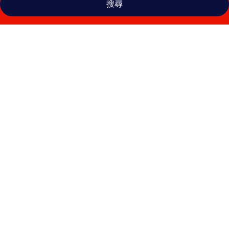
搜尋
意
大
利
Hotel
Vinci
Sirmione