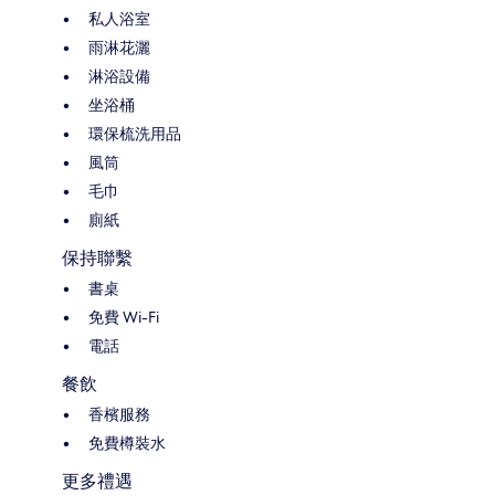
私人浴室
雨淋花灑
淋浴設備
坐浴桶
環保梳洗用品
風筒
毛巾
廁紙
保持聯繫
書桌
免費 Wi-Fi
電話
餐飲
香檳服務
免費樽裝水
更多禮遇