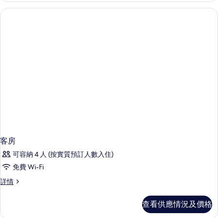
的
景
詳
相
情
片
客房
可容納 4 人 (按實質預訂人數入住)
免費 Wi-Fi
客
詳情
房
詳
查看供應情況及價格
情