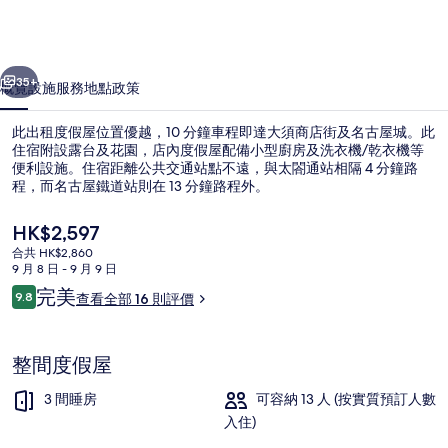
集
一個
下一個
35+
概覽
設施服務
地點
政策
此出租度假屋位置優越，10 分鐘車程即達大須商店街及名古屋城。此
住宿附設露台及花園，店內度假屋配備小型廚房及洗衣機/乾衣機等
便利設施。住宿距離公共交通站點不遠，與太閤通站相隔 4 分鐘路
程，而名古屋鐵道站則在 13 分鐘路程外。
現
HK$2,597
價
合共 HK$2,860
HK$2,597
9 月 8 日 - 9 月 9 日
評
完美
9.8
住宿正面 (夜晚)
查看全部 16 則評價
9.8 分，滿分 10 分，
價
整間度假屋
3 間睡房
可容納 13 人 (按實質預訂人數
入住)