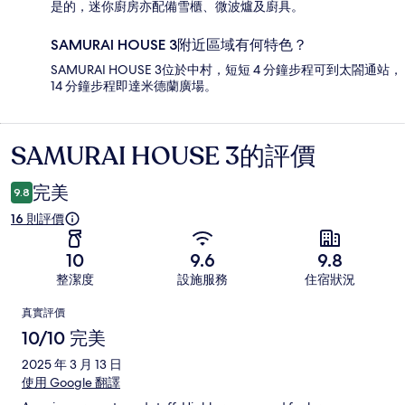
是的，迷你廚房亦配備雪櫃、微波爐及廚具。
SAMURAI HOUSE 3附近區域有何特色？
SAMURAI HOUSE 3位於中村，短短 4 分鐘步程可到太閤通站，
14 分鐘步程即達米德蘭廣場。
SAMURAI HOUSE 3的評價
評
價
完美
9.8
16 則評價
10
9.6
9.8
整潔度
設施服務
住宿狀況
評
真實評價
價
10/10 完美
2025 年 3 月 13 日
使用 Google 翻譯