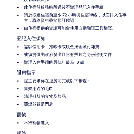
此住宿於服務時段過後不辦理登記入住手續
請於抵達住宿前至少 72 小時與住宿聯絡，以安排入住事
宜，聯絡資料載於預訂確認
由住宿提供的資訊可能會使用自動翻譯工具翻譯。
登記入住須知
需以信用卡、扣帳卡或現金按金繳付雜費
或須提供由政府發出且附有照片之身份證明文件
辦理入住手續的最低年齡為 18 歲
退房指示
屋主要求你在退房前完成以下步驟：
集齊用過的毛巾
清理殘餘的食物及飲品
關燈並歸還門匙
寵物
不准寵物進入
網絡