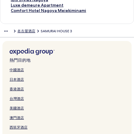
y
s
l
a
e
A
P
t
M
n
d
u
y
l
e
i
o
N
啟
開
會
結
連
此
Luxe demeure Apartment
a
u
N
n
l
I
r
e
A
N
g
t
a
a
t
w
n
i
M
啟
開
會
結
連
此
Comfort Hotel Nagoya Meiekiminami
S
頁
a
i
頁
N
e
T
X
a
e
o
l
n
s
a
t
k
e
N
啟
開
會
結
連
a
面
g
s
面
N
m
o
N
g
N
g
P
d
u
R
b
k
i
i
H
啟
開
會
結
k
o
h
N
i
w
a
o
a
r
a
r
F
o
l
o
t
s
o
A
啟
開
會
名古屋酒店
SAMURAI HOUSE 3
a
y
i
A
u
e
g
y
g
a
r
o
r
y
a
S
e
h
t
p
I
啟
開
e
a
k
G
m
r
o
a
o
p
k
o
e
n
n
t
t
i
e
a
b
L
啟
N
P
i
O
N
H
y
N
y
h
H
m
s
e
c
y
s
t
l
H
i
u
C
a
r
頁
Y
a
o
a
i
a
C
o
s
a
t
H
l
u
e
F
o
s
x
o
t
e
面
A
g
t
頁
s
S
o
t
N
I
H
o
e
I
t
o
t
S
e
m
u
m
E
o
e
面
h
a
l
e
a
n
o
t
N
n
s
r
e
t
d
f
熱門目的地
r
i
K
y
l
i
k
l
l
g
n
t
e
a
n
u
z
l
y
e
o
a
e
I
a
頁
k
a
e
I
o
N
e
l
g
N
H
a
N
l
m
r
中國酒店
l
r
M
N
面
i
e
c
c
y
a
l
R
o
a
o
N
a
e
e
t
日本酒店
H
頁
A
a
頁
頁
t
o
a
g
N
A
y
g
t
a
g
s
u
H
o
面
E
y
面
面
i
n
S
o
a
F
a
o
e
g
o
N
r
o
香港酒店
t
T
a
o
i
a
y
g
F
頁
y
l
o
y
a
e
t
S
S
b
n
c
k
a
o
I
面
a
C
y
a
g
A
e
台灣酒店
p
U
a
頁
N
a
S
y
N
e
r
a
E
o
p
l
r
B
s
面
a
e
a
a
E
k
o
S
k
y
a
N
美國酒店
i
A
h
g
頁
k
T
N
i
o
a
i
a
r
a
n
K
i
o
面
u
a
A
S
m
k
m
頁
t
g
澳門酒店
g
I
頁
y
r
i
G
h
N
a
a
面
m
o
西班牙酒店
頁
C
面
a
a
k
O
i
a
e
e
e
y