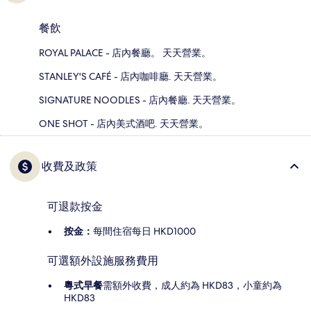
餐飲
ROYAL PALACE - 店內餐廳。 天天營業。
STANLEY'S CAFÉ - 店內咖啡廳. 天天營業。
SIGNATURE NOODLES - 店內餐廳. 天天營業。
ONE SHOT - 店內美式酒吧. 天天營業。
收費及政策
可退款按金
按金：
每間住宿每日 HKD1000
可選額外設施服務費用
粵式早餐
需額外收費，成人約為 HKD83，小童約為
HKD83