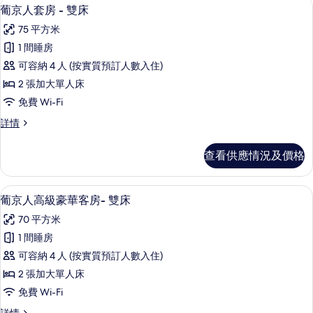
高級寢具、羽絨被、房內夾萬、書桌
載
5
大
床
葡京人套房 - 雙床
入
床
的
75 平方米
詳
所
相
情
1 間睡房
有
片
可容納 4 人 (按實質預訂人數入住)
葡
2 張加大單人床
京
免費 Wi-Fi
人
葡
詳情
套
京
房
人
查看供應情況及價格
套
-
房
雙
-
葡京人高級豪華客房- 雙床 | 高級寢
載
5
雙
床
葡京人高級豪華客房- 雙床
入
床
的
70 平方米
詳
所
相
情
1 間睡房
有
片
可容納 4 人 (按實質預訂人數入住)
葡
2 張加大單人床
京
免費 Wi-Fi
人
葡