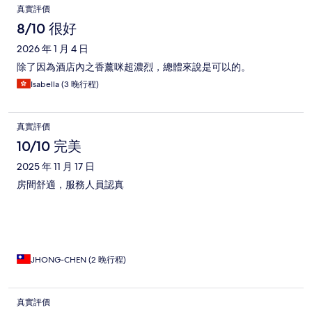
真實評價
8/10 很好
2026 年 1 月 4 日
除了因為酒店內之香薰咪超濃烈，總體來說是可以的。
Isabella (3 晚行程)
真實評價
10/10 完美
2025 年 11 月 17 日
房間舒適，服務人員認真
JHONG-CHEN (2 晚行程)
真實評價