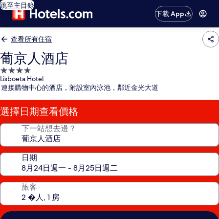
跳至主目錄
下載 App
查看所有住宿
葡京人酒店
4.0
Lisboeta Hotel
星
連接購物中心的酒店，附設室內泳池，鄰近金光大道
級
住
選擇日期查看價格
宿
下一站想去邊？
日期
旅客