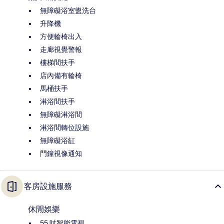
無障礙浴室盥洗台
升降機
方便輪椅出入
走廊視覺警報
樓梯間扶手
店內備有輪椅
馬桶扶手
淋浴間扶手
無障礙淋浴間
淋浴間轉位設施
無障礙浴缸
門鐘視像通知
客房設施服務
休閒娛樂
55 吋智能電視