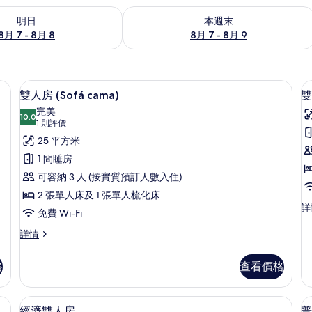
7 - 8月 8的可訂空房
查看本週末 8月 7 - 8月 9的可訂空房
明日
本週末
8月 7 - 8月 8
8月 7 - 8月 9
/熨衫板
迷你吧、房內夾萬、隔音、熨斗/熨衫
載
5
雙人房 (Sofá cama)
雙
入
完美
10.0
10.0 分，滿分 10 分
所
(1
1 則評價
則
有
25 平方米
評
雙
1 間睡房
價)
人
可容納 3 人 (按實質預訂人數入住)
房
2 張單人床及 1 張單人梳化床
雙
詳
(Sofá
(V
免費 Wi-Fi
人
cama)
1
房
雙
詳情
o
(V
的
人
1
房
2
相
格
查看價格
o
(Sofá
c
片
2
cama)
ca
詳
隔音、熨斗/熨衫板
經濟雙人房 | 迷你吧、房內夾萬、隔音
載
詳
4
情
經濟雙人房
普