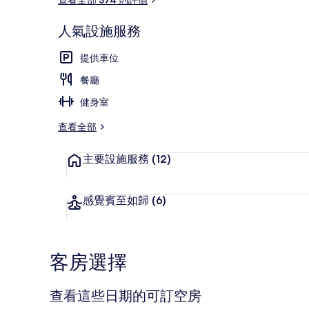
人氣設施服務
外部細節
提供車位
餐廳
健身室
查看全部
主要設施服務
(12)
感覺賓至如歸
(6)
客房選擇
查看這些日期的可訂空房