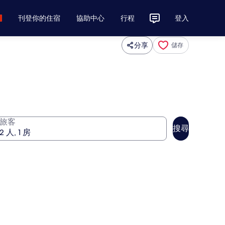
刊登你的住宿
協助中心
行程
登入
分享
儲存
旅客
搜尋