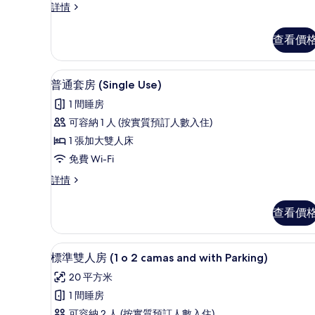
普
詳情
城
通
市
套
查看價
房,
景
城
的
市
迷你吧、房內夾萬、隔音、熨斗
載
4
景
普通套房 (Single Use)
相
入
詳
片
1 間睡房
情
所
可容納 1 人 (按實質預訂人數入住)
有
1 張加大雙人床
普
免費 Wi-Fi
通
普
詳情
套
通
房
套
查看價
房
(Single
(Single
Use)
Use)
迷你吧、房內夾萬、隔音、熨斗
載
的
6
詳
標準雙人房 (1 o 2 camas and with Parking)
入
情
相
20 平方米
所
片
1 間睡房
有
可容納 2 人 (按實質預訂人數入住)