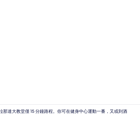
接待處
廣場及格拉那達大教堂僅 15 分鐘路程。你可在健身中心運動一番，又或到酒
每日供應自助