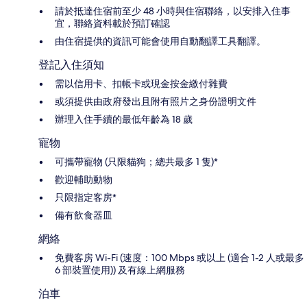
請於抵達住宿前至少 48 小時與住宿聯絡，以安排入住事
宜，聯絡資料載於預訂確認
由住宿提供的資訊可能會使用自動翻譯工具翻譯。
登記入住須知
需以信用卡、扣帳卡或現金按金繳付雜費
或須提供由政府發出且附有照片之身份證明文件
辦理入住手續的最低年齡為 18 歲
寵物
可攜帶寵物 (只限貓狗；總共最多 1 隻)*
歡迎輔助動物
只限指定客房*
備有飲食器皿
網絡
免費客房 Wi-Fi (速度：100 Mbps 或以上 (適合 1-2 人或最多
6 部裝置使用)) 及有線上網服務
泊車