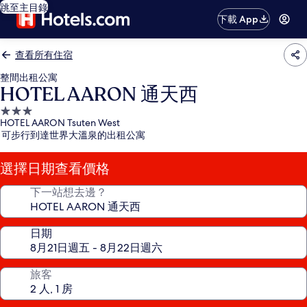
跳至主目錄
下載 App
查看所有住宿
整間出租公寓
HOTEL AARON 通天西
3.0
HOTEL AARON Tsuten West
星
可步行到達世界大溫泉的出租公寓
級
住
選擇日期查看價格
宿
下一站想去邊？
日期
旅客