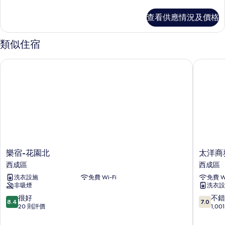
貴
城
城
查看供應情況及價格
景
景
套
套
房
類似住宿
詳
房
情
樂宿-花園北
太洋商務
的
相
片
樂
太
樂宿-花園北
太洋商
宿-
洋
西成區
西成區
花
商
洗衣設施
免費 Wi-Fi
免費 Wi
園
務
非吸煙
洗衣設
北
賓
西
館
8.4
7.0
很好
不錯
8.4
7.0
成
西
分
分
20 則評價
1,0
區
成
(滿
(滿
區
分
分