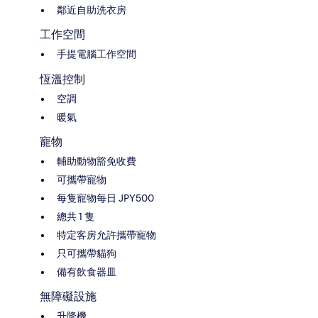
鄰近自助洗衣房
工作空間
手提電腦工作空間
恆溫控制
空調
暖氣
寵物
輔助動物豁免收費
可攜帶寵物
每隻寵物每日 JPY500
總共 1 隻
特定客房允許攜帶寵物
只可攜帶貓狗
備有飲食器皿
無障礙設施
升降機