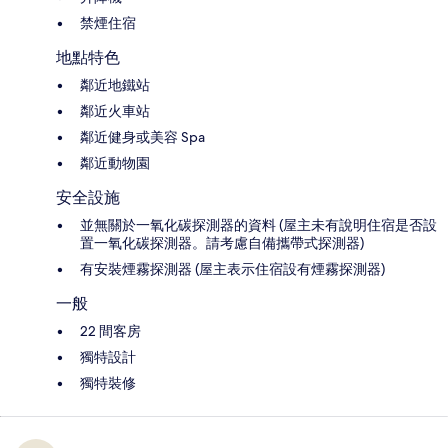
禁煙住宿
地點特色
鄰近地鐵站
鄰近火車站
鄰近健身或美容 Spa
鄰近動物園
安全設施
並無關於一氧化碳探測器的資料 (屋主未有說明住宿是否設
置一氧化碳探測器。請考慮自備攜帶式探測器)
有安裝煙霧探測器 (屋主表示住宿設有煙霧探測器)
一般
22 間客房
獨特設計
獨特裝修