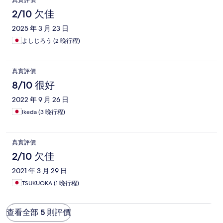
真實評價
2/10 欠佳
2025 年 3 月 23 日
よしじろう (2 晚行程)
真實評價
8/10 很好
2022 年 9 月 26 日
Ikeda (3 晚行程)
真實評價
2/10 欠佳
2021 年 3 月 29 日
TSUKUOKA (1 晚行程)
查看全部 5 則評價