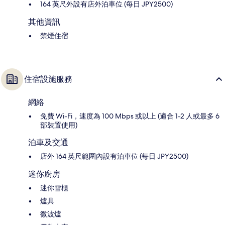
164 英尺外設有店外泊車位 (每日 JPY2500)
其他資訊
禁煙住宿
住宿設施服務
網絡
免費 Wi-Fi，速度為 100 Mbps 或以上 (適合 1-2 人或最多 6
部裝置使用)
泊車及交通
店外 164 英尺範圍內設有泊車位 (每日 JPY2500)
迷你廚房
迷你雪櫃
爐具
微波爐