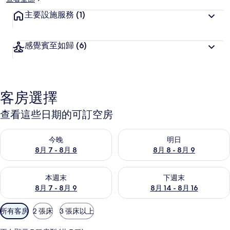
主要設施服務
(1)
感覺賓至如歸
(6)
客房選擇
查看這些日期的可訂空房
查看今晚 8月 7 - 8月 8的可訂空房
查看明日 8月 8 - 8月 9的可訂
今晚
明日
8月 7 - 8月 8
8月 8 - 8月 9
查看本週末 8月 7 - 8月 9的可訂空房
查看下週末 8月 14 - 8月 16
本週末
下週末
8月 7 - 8月 9
8月 14 - 8月 16
可
所有客房
2 張床
3 張床以上
用