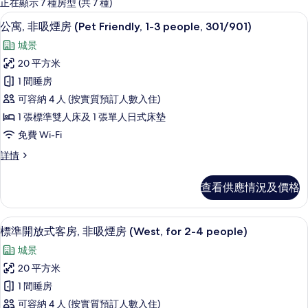
嘅
正在顯示 7 種房型 (共 7 種)
客
公寓, 非吸煙房 (Pet Friendly, 1-3
載
37
公寓, 非吸煙房 (Pet Friendly, 1-3 people, 301/901)
房
入
篩
城景
所
選
20 平方米
有
條
1 間睡房
公
件
可容納 4 人 (按實質預訂人數入住)
寓,
1 張標準雙人床及 1 張單人日式床墊
非
免費 Wi-Fi
吸
公
詳情
煙
寓,
房
非
查看供應情況及價格
吸
(Pet
煙
Friendly,
房
手提電腦工作空間、免費 Wi-Fi、獨
載
1-
42
(Pet
標準開放式客房, 非吸煙房 (West, for 2-4 people)
入
Friendly,
3
城景
1-
所
people,
3
20 平方米
301/901)
有
people,
1 間睡房
301/901)
的
標
詳
可容納 4 人 (按實質預訂人數入住)