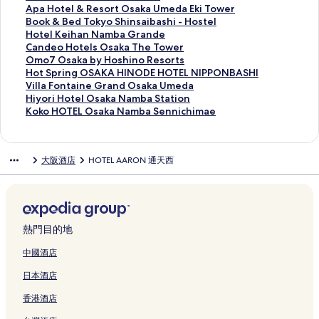
s
O
O
n
R
i
l
t
R
o
C
啟
開
會
結
連
此
Apa Hotel & Resort Osaka Umeda Eki Tower
o
s
s
o
O
m
S
a
L
r
a
C
啟
開
會
結
連
此
Book & Bed Tokyo Shinsaibashi - Hostel
r
a
a
N
U
a
-
r
i
m
n
a
H
啟
開
會
結
連
此
Hotel Keihan Namba Grande
t
k
k
a
P
n
P
a
S
y
d
p
o
M
啟
開
會
結
連
此
Candeo Hotels Osaka The Tower
O
a
a
m
V
o
r
G
H
I
e
t
t
i
H
啟
開
會
結
連
此
Omo7 Osaka by Hoshino Resorts
s
Y
N
b
I
u
e
r
o
n
o
i
e
y
o
K
啟
開
會
結
連
此
Hot Spring OSAKA HINODE HOTEL NIPPONBASHI
a
o
a
a
A
c
s
a
u
n
H
o
l
a
t
a
A
啟
開
會
結
連
此
Villa Fontaine Grand Osaka Umeda
k
t
m
N
I
h
s
n
s
P
o
n
H
k
e
r
p
B
啟
開
會
結
連
此
Hiyori Hotel Osaka Namba Station
a
s
b
a
N
i
o
d
e
r
t
b
a
o
l
a
a
o
H
啟
開
會
結
連
此
Koko HOTEL Osaka Namba Sennichimae
N
u
a
t
N
J
C
H
N
e
e
y
n
C
A
k
H
o
o
C
啟
開
會
結
連
a
b
頁
u
P
A
e
o
a
m
l
H
k
i
m
s
o
k
t
a
O
啟
開
會
結
m
a
面
r
r
p
n
t
m
i
s
y
y
t
e
a
t
&
e
n
m
H
啟
開
會
大阪酒店
HOTEL AARON 通天西
b
s
a
i
a
t
e
b
u
O
a
u
y
r
h
e
B
l
d
o
o
V
啟
開
a
h
l
m
r
r
l
a
m
s
t
R
O
i
o
l
e
K
e
7
t
i
H
啟
E
i
H
e
t
a
O
M
N
a
t
E
s
c
t
&
d
e
o
O
S
l
i
K
k
頁
o
S
m
l
s
i
a
k
N
S
a
a
e
R
T
i
H
s
p
l
y
o
i
面
t
H
e
頁
a
n
m
a
a
P
k
O
l
e
o
h
o
a
r
a
o
k
m
S
I
n
面
k
a
b
S
m
I
a
s
O
s
k
a
t
k
i
F
r
o
熱門目的地
a
p
N
t
a
m
a
h
b
R
H
a
s
o
y
n
e
a
n
o
i
H
e
r
S
頁
頁
i
N
i
a
E
o
k
a
r
o
N
l
b
g
n
H
O
中國酒店
T
i
A
面
面
頁
a
n
O
O
m
a
k
t
S
a
s
y
O
t
o
T
日本酒店
o
n
I
面
t
s
s
S
m
–
a
O
h
m
O
H
S
a
t
E
w
g
B
u
a
a
A
a
A
N
s
i
b
s
o
A
i
e
L
香港酒店
e
頁
A
r
i
k
K
c
d
a
a
n
a
a
s
K
n
l
O
r
面
S
a
b
a
A
h
u
m
k
s
G
k
h
A
e
O
s