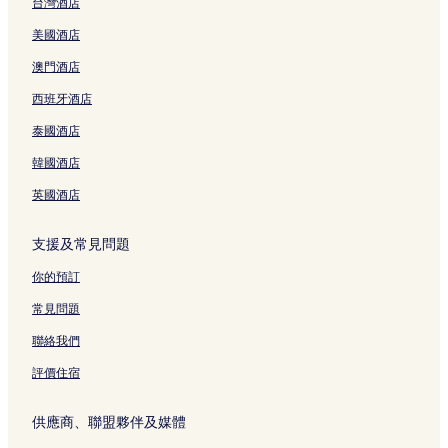
台灣酒店
頁
H
l
a
頁
頁
i
l
b
a
a
r
a
i
H
G
s
a
面
I
H
s
面
面
頁
t
a
U
i
a
T
n
I
r
a
k
美國酒店
Y
o
h
面
s
頁
m
b
n
h
o
N
a
k
a
O
t
i
O
面
e
a
d
e
R
O
n
a
N
澳門酒店
T
S
頁
n
d
s
e
T
e
D
d
N
a
西班牙酒店
S
p
面
l
a
h
頁
o
s
E
O
a
m
U
r
y
E
i
面
w
o
H
s
m
b
泰國酒店
B
i
頁
k
-
e
r
O
a
b
a
A
n
面
i
H
r
t
T
k
a
S
韓國酒店
S
g
T
o
頁
s
E
a
S
e
H
頁
o
s
面
頁
L
U
t
n
英國酒店
I
面
w
t
面
N
m
a
n
頁
e
e
I
e
t
i
支援及常見問題
面
r
l
P
d
i
c
頁
頁
P
a
o
h
你的預訂
面
面
O
頁
n
i
N
面
頁
m
常見問題
B
面
a
A
e
聯絡我們
S
頁
H
面
評價住宿
I
頁
供應商、聯盟夥伴及媒體
面