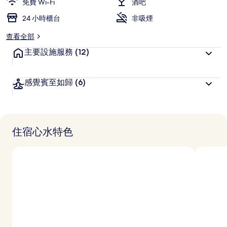
免費 Wi-Fi
酒吧
店
24 小時櫃台
非吸煙
相
查看全部
片
主要設施服務
(12)
集
感覺賓至如歸
(6)
住宿心水特色