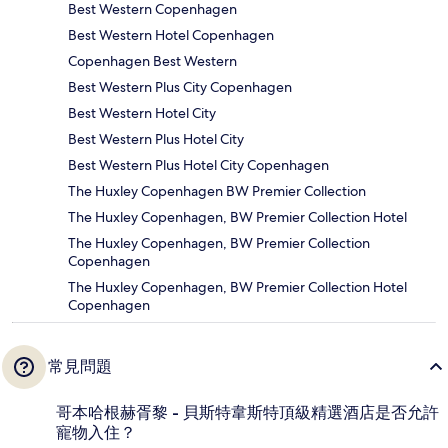
Best Western Copenhagen
Best Western Hotel Copenhagen
Copenhagen Best Western
Best Western Plus City Copenhagen
Best Western Hotel City
Best Western Plus Hotel City
Best Western Plus Hotel City Copenhagen
The Huxley Copenhagen BW Premier Collection
The Huxley Copenhagen, BW Premier Collection Hotel
The Huxley Copenhagen, BW Premier Collection
Copenhagen
The Huxley Copenhagen, BW Premier Collection Hotel
Copenhagen
常見問題
哥本哈根赫胥黎 - 貝斯特韋斯特頂級精選酒店是否允許
寵物入住？