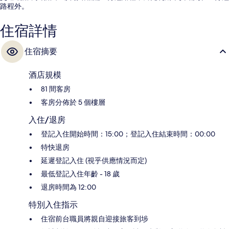
路程外。
住宿詳情
住宿摘要
酒店規模
81 間客房
客房分佈於 5 個樓層
入住/退房
登記入住開始時間：15:00；登記入住結束時間：00:00
特快退房
延遲登記入住 (視乎供應情況而定)
最低登記入住年齡 - 18 歲
退房時間為 12:00
特別入住指示
住宿前台職員將親自迎接旅客到埗