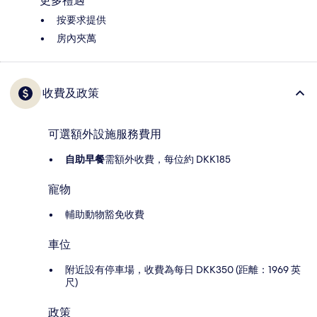
更多禮遇
按要求提供
房內夾萬
收費及政策
可選額外設施服務費用
自助早餐
需額外收費，每位約 DKK185
寵物
輔助動物豁免收費
車位
附近設有停車場，收費為每日 DKK350 (距離：1969 英
尺)
政策