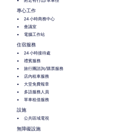
附近有行山/單車徑
專心工作
24 小時商務中心
會議室
電腦工作站
住宿服務
24 小時接待處
禮賓服務
旅行團諮詢/購票服務
店內租車服務
大堂免費報章
多語服務人員
單車租借服務
設施
公共區域電視
無障礙設施