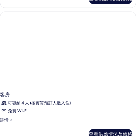
情
片
的
相
片
客房
可容納 4 人 (按實質預訂人數入住)
免費 Wi-Fi
客
詳情
房
詳
查看供應情況及價格
情