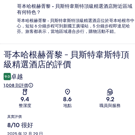
哥本哈根赫胥黎 - 貝斯特韋斯特頂級精選酒店附近區域
有何特色？
哥本哈根赫胥黎 - 貝斯特韋斯特頂級精選酒店位於哥本哈根市中
心，短短 6 分鐘步程可到新國王廣場站，5 分鐘步程即達尼哈
芬。旅客都表示，當地區域適合步行，購物活動不錯。
哥本哈根赫胥黎 - 貝斯特韋斯特頂
評
級精選酒店的評價
價
卓越
9.0
1,008 則評價
9.4
8.6
9.2
整潔度
地點
職員與服務
評
真實評價
價
8/10 很好
2025 年 12 月 29 日