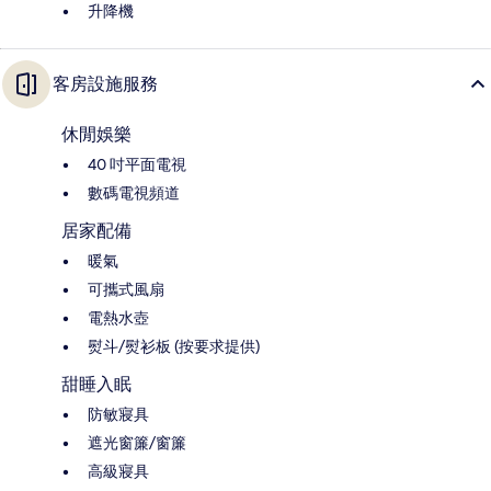
升降機
客房設施服務
休閒娛樂
40 吋平面電視
數碼電視頻道
居家配備
暖氣
可攜式風扇
電熱水壺
熨斗/熨衫板 (按要求提供)
甜睡入眠
防敏寢具
遮光窗簾/窗簾
高級寢具