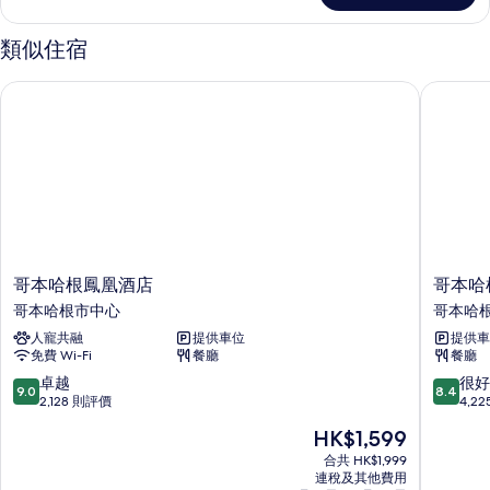
類似住宿
哥本哈根鳳凰酒店
哥本哈根
哥
哥
哥本哈根鳳凰酒店
哥本哈
本
本
哥本哈根市中心
哥本哈
哈
哈
人寵共融
提供車位
提供車
根
根
免費 Wi-Fi
餐廳
餐廳
鳳
沃
凰
克
9.0
8.4
卓越
很好
9.0
8.4
酒
阿
分
分
2,128 則評價
4,2
店
普
(滿
(滿
現
HK$1,599
哥
-
分
分
售
本
伯
為
為
合共 HK$1,999
HK$1,599
哈
連稅及其他費用
格
10
10