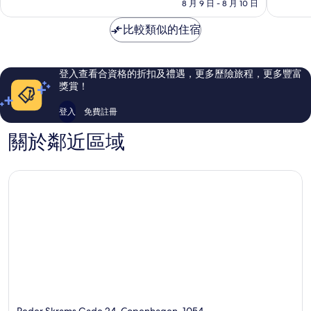
8 月 9 日 - 8 月 10 日
根
嘉
分)，
分)，
市
德
卓
很
比較類似的住宿
中
酒
越，
好，
心
店
2,128
4,225
哥
則
則
本
評
評
登入查看合資格的折扣及禮遇，更多歷險旅程，更多豐富
哈
價
價
獎賞！
根
篇
篇
市
評
評
登入
免費註冊
中
價
價
心
關於鄰近區域
Peder Skrams Gade 24, Copenhagen, 1054