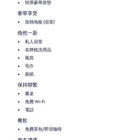
特厚豪華床墊
奢華享受
加熱地板 (浴室)
煥然一新
私人浴室
名牌梳洗用品
風筒
毛巾
廁紙
保持聯繫
書桌
免費 Wi-Fi
電話
餐飲
免費茶包/即溶咖啡