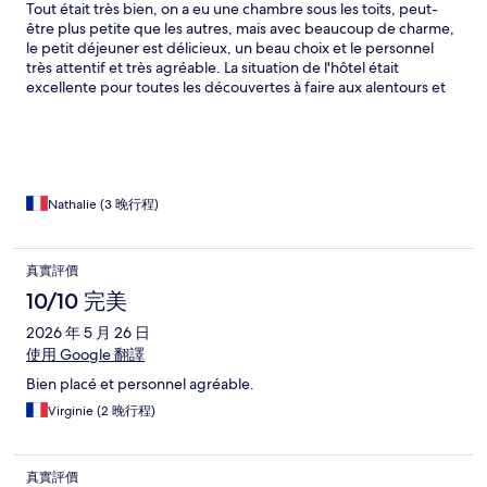
Tout était très bien, on a eu une chambre sous les toits, peut-
être plus petite que les autres, mais avec beaucoup de charme,
le petit déjeuner est délicieux, un beau choix et le personnel
très attentif et très agréable. La situation de l'hôtel était
excellente pour toutes les découvertes à faire aux alentours et
plus loin.
Nathalie (3 晚行程)
真實評價
10/10 完美
2026 年 5 月 26 日
使用 Google 翻譯
Bien placé et personnel agréable.
Virginie (2 晚行程)
真實評價