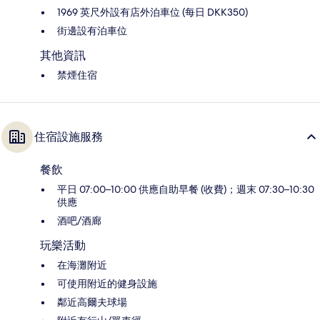
1969 英尺外設有店外泊車位 (每日 DKK350)
街邊設有泊車位
其他資訊
禁煙住宿
住宿設施服務
餐飲
平日 07:00–10:00 供應自助早餐 (收費)；週末 07:30–10:30
供應
酒吧/酒廊
玩樂活動
在海灘附近
可使用附近的健身設施
鄰近高爾夫球場