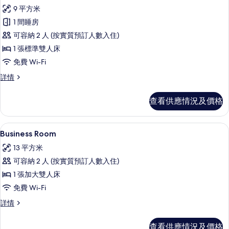
入
大
雙
9 平方米
雙
所
人
人
1 間睡房
有
床,
床,
可容納 2 人 (按實質預訂人數入住)
非
經
非
吸
1 張標準雙人床
濟
煙
吸
免費 Wi-Fi
房
客
煙
詳
經
詳情
房,
情
濟
房
1
客
的
查看供應情況及價格
房,
張
相
1
標
張
片
高級寢具、特厚豪華床墊、房內夾萬、
載
10
標
準
Business Room
入
準
雙
13 平方米
雙
所
人
人
可容納 2 人 (按實質預訂人數入住)
有
床,
床,
1 張加大雙人床
非
Business
非
吸
免費 Wi-Fi
Room
煙
吸
Business
詳情
的
房
Room
煙
詳
相
詳
情
房
查看供應情況及價格