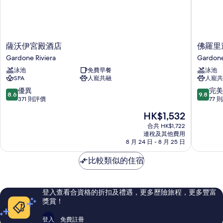
薩
佛
薩沃伊宮殿酒店
佛羅里
沃
羅
Gardone Riviera
Gardone
伊
里
泳池
免費早餐
泳池
宮
達
SPA
人寵共融
人寵共
殿
別
酒
墅
8.6
9.8
優異
完美
8.6
9.8
店
酒
分
分
371 則評價
77 
Gardone
店
(滿
(滿
現
HK$1,532
Riviera
Gardon
分
分
售
Riviera
為
為
合共 HK$1,722
HK$1,532
連稅及其他費用
10
10
8 月 24 日 - 8 月 25 日
分)，
分)，
優
完
比較類似的住宿
異，
美，
371
77
則
則
評
評
登入查看合資格的折扣及禮遇，更多歷險旅程，更多豐富
價
價
獎賞！
篇
篇
評
評
登入
免費註冊