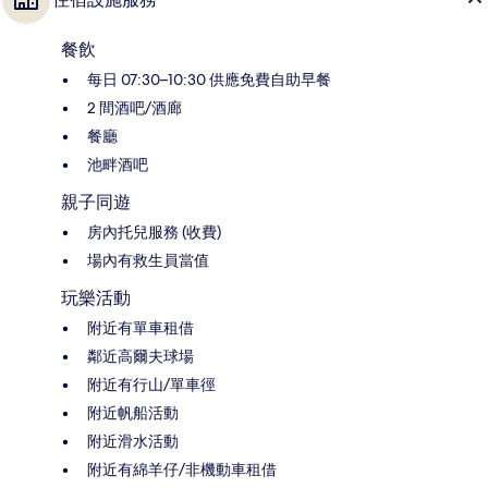
餐飲
每日 07:30–10:30 供應免費自助早餐
2 間酒吧/酒廊
餐廳
池畔酒吧
親子同遊
房內托兒服務 (收費)
場內有救生員當值
玩樂活動
附近有單車租借
鄰近高爾夫球場
附近有行山/單車徑
附近帆船活動
附近滑水活動
附近有綿羊仔/非機動車租借