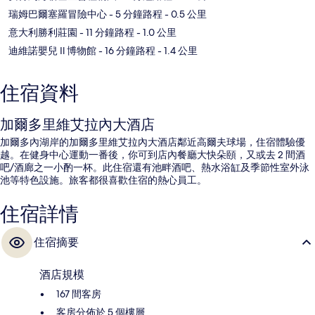
瑞姆巴爾塞羅冒險中心
- 5 分鐘路程
- 0.5 公里
意大利勝利莊園
- 11 分鐘路程
- 1.0 公里
迪維諾嬰兒 Il 博物館
- 16 分鐘路程
- 1.4 公里
住宿資料
加爾多里維艾拉內大酒店
加爾多內湖岸的加爾多里維艾拉內大酒店鄰近高爾夫球場，住宿體驗優
越。在健身中心運動一番後，你可到店內餐廳大快朵頤，又或去 2 間酒
吧/酒廊之一小酌一杯。此住宿還有池畔酒吧、熱水浴缸及季節性室外泳
池等特色設施。旅客都很喜歡住宿的熱心員工。
住宿詳情
住宿摘要
酒店規模
167 間客房
客房分佈於 5 個樓層