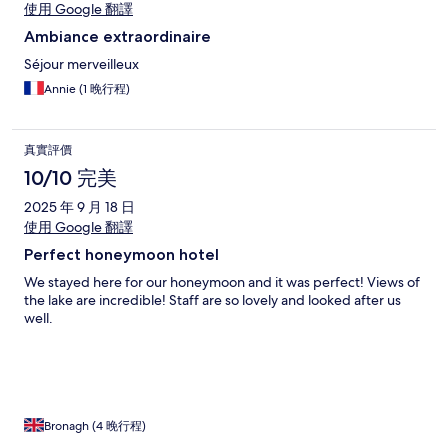
使用 Google 翻譯
Ambiance extraordinaire
Séjour merveilleux
Annie (1 晚行程)
真實評價
10/10 完美
2025 年 9 月 18 日
使用 Google 翻譯
Perfect honeymoon hotel
We stayed here for our honeymoon and it was perfect! Views of
the lake are incredible! Staff are so lovely and looked after us
well.
Bronagh (4 晚行程)