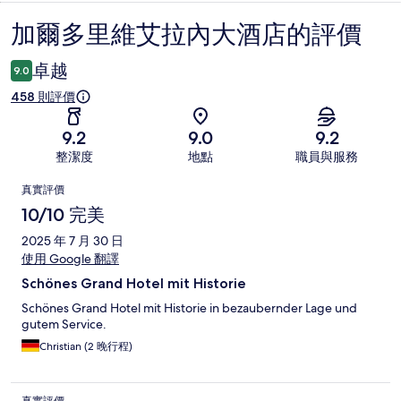
加爾多里維艾拉內大酒店的評價
評
價
卓越
9.0
458 則評價
9.2
9.0
9.2
整潔度
地點
職員與服務
評
真實評價
價
10/10 完美
2025 年 7 月 30 日
使用 Google 翻譯
Schönes Grand Hotel mit Historie
Schönes Grand Hotel mit Historie in bezaubernder Lage und
gutem Service.
Christian (2 晚行程)
真實評價