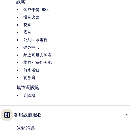
設施
落成年份 1884
櫃台夾萬
花園
露台
公共區域電視
健身中心
鄰近高爾夫球場
季節性室外泳池
熱水浴缸
宴會廳
無障礙設施
升降機
客房設施服務
休閒娛樂