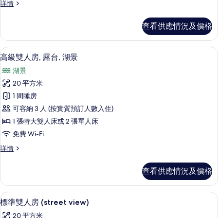
普
詳情
式
通
套
開
查看供應情況及價格
放
房,
式
露
套
高級雙人房, 露台, 湖景 | 防敏寢具
載
9
房,
高級雙人房, 露台, 湖景
台,
入
露
湖
湖景
台,
所
湖
景
20 平方米
有
景
的
1 間睡房
詳
高
情
相
可容納 3 人 (按實質預訂人數入住)
級
片
1 張特大雙人床或 2 張單人床
雙
免費 Wi-Fi
人
高
詳情
房,
級
露
雙
查看供應情況及價格
人
台,
房,
湖
露
標準雙人房 (street view) | 防
載
4
台,
標準雙人房 (street view)
景
入
湖
的
20 平方米
景