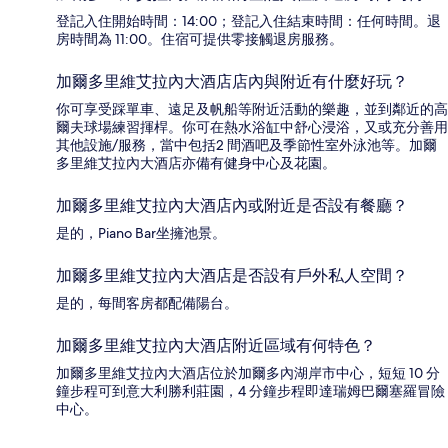
登記入住開始時間：14:00；登記入住結束時間：任何時間。退
房時間為 11:00。住宿可提供零接觸退房服務。
加爾多里維艾拉內大酒店店內與附近有什麼好玩？
你可享受踩單車、遠足及帆船等附近活動的樂趣，並到鄰近的高
爾夫球場練習揮桿。你可在熱水浴缸中舒心浸浴，又或充分善用
其他設施/服務，當中包括2 間酒吧及季節性室外泳池等。加爾
多里維艾拉內大酒店亦備有健身中心及花園。
加爾多里維艾拉內大酒店內或附近是否設有餐廳？
是的，Piano Bar坐擁池景。
加爾多里維艾拉內大酒店是否設有戶外私人空間？
是的，每間客房都配備陽台。
加爾多里維艾拉內大酒店附近區域有何特色？
加爾多里維艾拉內大酒店位於加爾多內湖岸市中心，短短 10 分
鐘步程可到意大利勝利莊園，4 分鐘步程即達瑞姆巴爾塞羅冒險
中心。