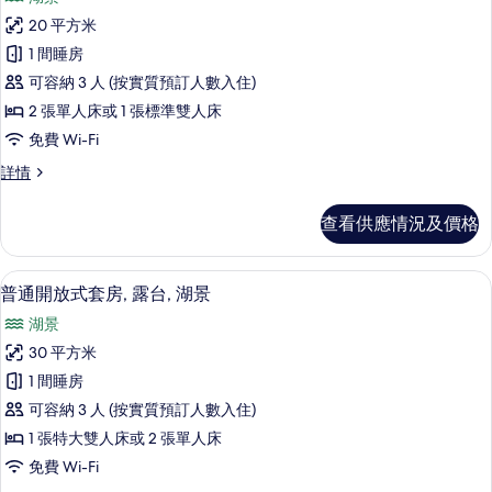
所
選
20 平方米
有
條
1 間睡房
經
件
可容納 3 人 (按實質預訂人數入住)
典
2 張單人床或 1 張標準雙人床
雙
免費 Wi-Fi
人
經
詳情
房,
典
露
雙
查看供應情況及價格
人
台,
房,
湖
露
普通開放式套房, 露台, 湖景 | 防敏
載
6
台,
普通開放式套房, 露台, 湖景
景
入
湖
的
湖景
景
所
詳
相
30 平方米
有
情
片
1 間睡房
普
可容納 3 人 (按實質預訂人數入住)
通
1 張特大雙人床或 2 張單人床
開
免費 Wi-Fi
放