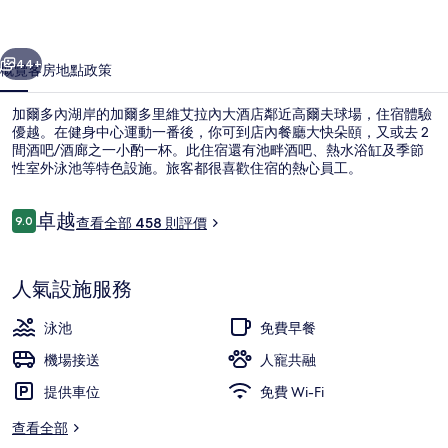
拉
一個
下一個
內
44+
概覽
客房
地點
政策
大
加爾多內湖岸的加爾多里維艾拉內大酒店鄰近高爾夫球場，住宿體驗
酒
優越。在健身中心運動一番後，你可到店內餐廳大快朵頤，又或去 2
間酒吧/酒廊之一小酌一杯。此住宿還有池畔酒吧、熱水浴缸及季節
店
性室外泳池等特色設施。旅客都很喜歡住宿的熱心員工。
相
片
評
卓越
9.0
查看全部 458 則評價
9.0 分，滿分 10 分，
價
集
日光浴平台
人氣設施服務
泳池
免費早餐
機場接送
人寵共融
提供車位
免費 Wi-Fi
查看全部