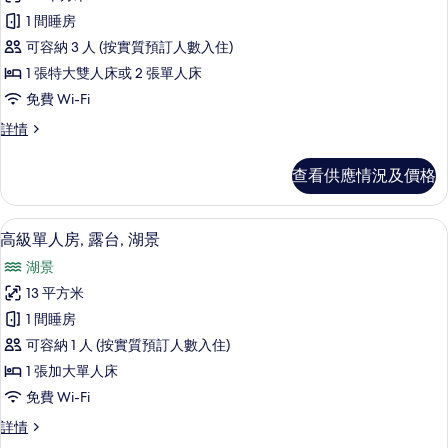
所
詳
相
1 間睡房
有
情
片
可容納 3 人 (按實質預訂人數入住)
標
1 張特大雙人床或 2 張單人床
準
免費 Wi-Fi
雙
標
詳情
人
準
房
雙
查看供應情況及價格
人
(street
房
view)
(street
高級單人房, 露台, 湖景 | 防敏寢具
載
的
6
view)
高級單人房, 露台, 湖景
入
詳
相
湖景
情
所
片
13 平方米
有
1 間睡房
高
可容納 1 人 (按實質預訂人數入住)
級
1 張加大單人床
單
免費 Wi-Fi
人
高
詳情
房,
級