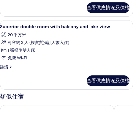
露
單
查看供應情況及價格
人
台,
房,
湖
露
防敏寢具、迷你吧、房內夾萬、書桌
載
5
台,
Superior double room with balcony and lake view
景
入
湖
的
20 平方米
景
所
詳
相
可容納 3 人 (按實質預訂人數入住)
有
情
片
1 張標準雙人床
Superior
免費 Wi-Fi
double
Superior
詳情
room
double
with
room
查看供應情況及價格
balcony
with
and
balcony
and
lake
類似住宿
lake
view
view
薩沃伊宮殿酒店
佛羅里達
的
詳
情
相
片