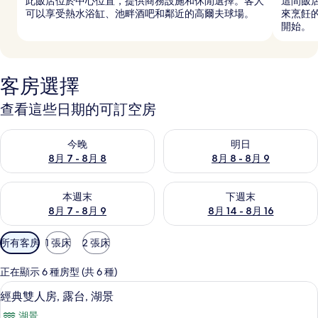
此飯店位於中心位置，提供商務設施和休閒選擇。客人
這間飯
可以享受熱水浴缸、池畔酒吧和鄰近的高爾夫球場。
來烹飪
開始。
客房選擇
查看這些日期的可訂空房
查看今晚 8月 7 - 8月 8的可訂空房
查看明日 8月 8 - 8月 9的可訂
今晚
明日
8月 7 - 8月 8
8月 8 - 8月 9
查看本週末 8月 7 - 8月 9的可訂空房
查看下週末 8月 14 - 8月 16
本週末
下週末
8月 7 - 8月 9
8月 14 - 8月 16
可
所有客房
1 張床
2 張床
用
嘅
正在顯示 6 種房型 (共 6 種)
客
經典雙人房, 露台, 湖景 | 防敏寢具
載
5
經典雙人房, 露台, 湖景
房
入
篩
湖景