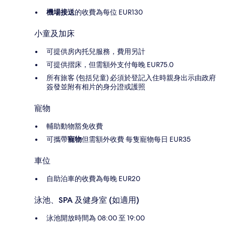
機場接送
的收費為每位 EUR130
小童及加床
可提供房內托兒服務，費用另計
可提供摺床，但需額外支付每晚 EUR75.0
所有旅客 (包括兒童) 必須於登記入住時親身出示由政府
簽發並附有相片的身分證或護照
寵物
輔助動物豁免收費
可攜帶
寵物
但需額外收費 每隻寵物每日 EUR35
車位
自助泊車的收費為每晚 EUR20
泳池、SPA 及健身室 (如適用)
泳池開放時間為 08:00 至 19:00