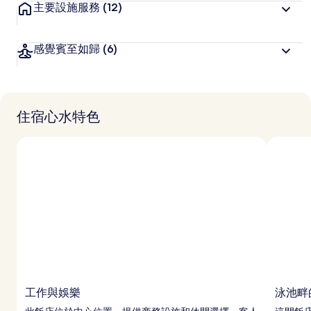
主要設施服務
(12)
感覺賓至如歸
(6)
住宿心水特色
工作與娛樂
泳池畔