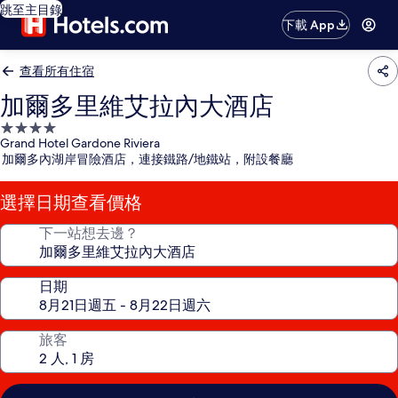
跳至主目錄
下載 App
查看所有住宿
加爾多里維艾拉內大酒店
4.0
Grand Hotel Gardone Riviera
星
加爾多內湖岸冒險酒店，連接鐵路/地鐵站，附設餐廳
級
住
選擇日期查看價格
宿
下一站想去邊？
日期
旅客