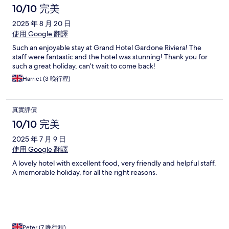
10/10 完美
2025 年 8 月 20 日
使用 Google 翻譯
Such an enjoyable stay at Grand Hotel Gardone Riviera! The
staff were fantastic and the hotel was stunning! Thank you for
such a great holiday, can’t wait to come back!
Harriet (3 晚行程)
真實評價
10/10 完美
2025 年 7 月 9 日
使用 Google 翻譯
A lovely hotel with excellent food, very friendly and helpful staff.
A memorable holiday, for all the right reasons.
Peter (7 晚行程)