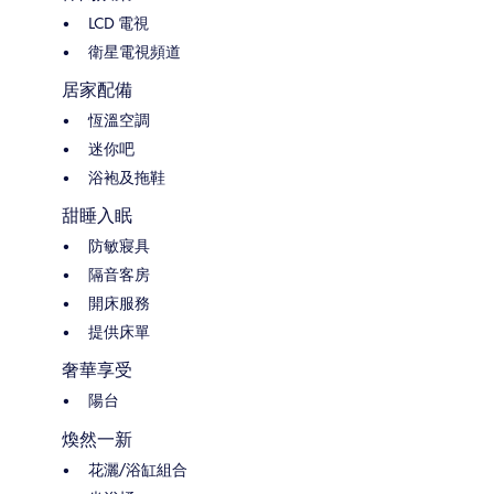
LCD 電視
衛星電視頻道
居家配備
恆溫空調
迷你吧
浴袍及拖鞋
甜睡入眠
防敏寢具
隔音客房
開床服務
提供床單
奢華享受
陽台
煥然一新
花灑/浴缸組合