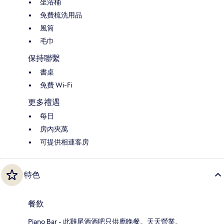
坐浴桶
免費梳洗用品
風筒
毛巾
保持聯繫
書桌
免費 Wi-Fi
更多禮遇
每日
房內夾萬
可提供相連客房
特色
餐飲
Piano Bar - 此雞尾酒酒吧只供應晚餐。天天營業。