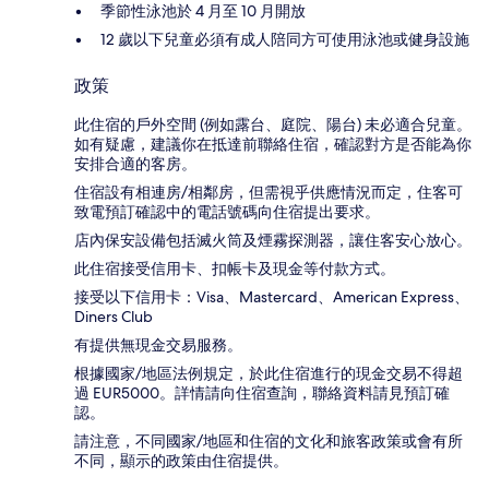
季節性泳池於 4 月至 10 月開放
12 歲以下兒童必須有成人陪同方可使用泳池或健身設施
政策
此住宿的戶外空間 (例如露台、庭院、陽台) 未必適合兒童。
如有疑慮，建議你在抵達前聯絡住宿，確認對方是否能為你
安排合適的客房。
住宿設有相連房/相鄰房，但需視乎供應情況而定，住客可
致電預訂確認中的電話號碼向住宿提出要求。
店內保安設備包括滅火筒及煙霧探測器，讓住客安心放心。
此住宿接受信用卡、扣帳卡及現金等付款方式。
接受以下信用卡：Visa、Mastercard、American Express、
Diners Club
有提供無現金交易服務。
根據國家/地區法例規定，於此住宿進行的現金交易不得超
過 EUR5000。詳情請向住宿查詢，聯絡資料請見預訂確
認。
請注意，不同國家/地區和住宿的文化和旅客政策或會有所
不同，顯示的政策由住宿提供。