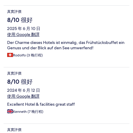
真實評價
8/10 很好
2025 年 6 月 10 日
使用 Google 翻譯
Der Charme dieses Hotels ist einmalig, das Frühstücksbuffet ein
Genuss und der Blick auf den See umwerfend!
Rodolfo (3 晚行程)
真實評價
8/10 很好
2024 年 6 月 12 日
使用 Google 翻譯
Excellent Hotel & facilities great staff
Kenneth (7 晚行程)
真實評價