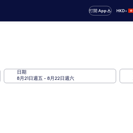
•
打開 App
HKD
日期