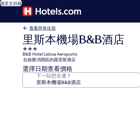
跳至主目錄
查看所有住宿
里斯本機場B&B酒店
3.0
B&B Hotel Lisboa Aeroporto
星
在娛樂消閒區的羅雷斯酒店
級
選擇日期查看價格
住
下一站想去邊？
宿
里
斯
本
機
場