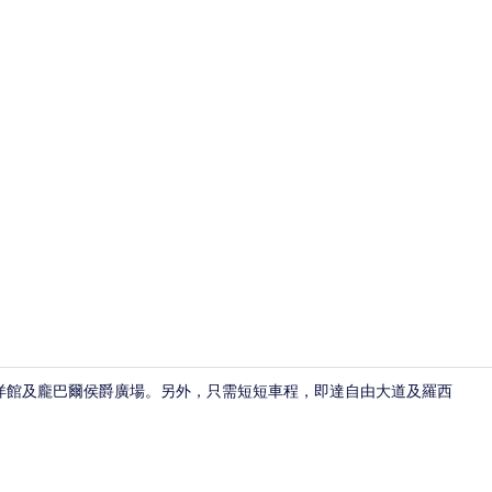
家庭客房 |
本海洋館及龐巴爾侯爵廣場。另外，只需短短車程，即達自由大道及羅西
淋浴設備、