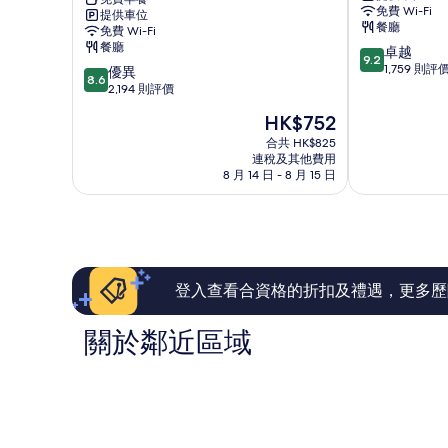
免費 Wi-Fi
提供車位
智
里
餐廳
免費 Wi-Fi
選
斯
餐廳
9.2
卓越
假
本
9.2
分
1,759 則評
8.6
日
優異
機
8.6
(滿
分
酒
2,194 則評價
場
分
(滿
店
酒
現
HK$752
為
分
IHG
店
售
10
為
旗
合共 HK$825
普
HK$752
分)，
連稅及其他費用
10
下
萊
8 月 14 日 - 8 月 15 日
卓
分)，
酒
爾
越，
優
店
維
1,759
異，
普
赫
則
2,194
萊
評
則
爾
價
評
維
篇
價
赫
登入查看合資格的折扣及禮遇，更多歷
評
篇
價
評
關於鄰近區域
價