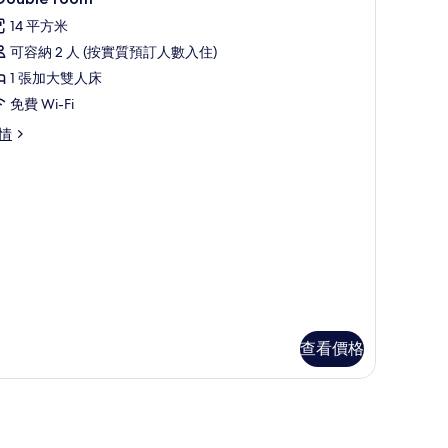
入
14 平方米
所
可容納 2 人 (按實質預訂人數入住)
"
1 張加大雙人床
ouble
免費 Wi-Fi
oom"的
情
相
uble
片
oom"詳
查看價格