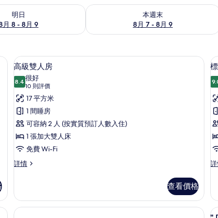
8 - 8月 9的可訂空房
查看本週末 8月 7 - 8月 9的可訂空房
明日
本週末
8月 8 - 8月 9
8月 7 - 8月 9
/熨衫板
迷你吧、房內夾萬、隔音、熨斗/熨衫
載
4
高級雙人房
標
入
很好
8.4
9.
8.4 分，滿分 10 分
所
(10
10 則評價
則
有
17 平方米
評
高
1 間睡房
價)
級
可容納 2 人 (按實質預訂人數入住)
雙
1 張加大雙人床
人
免費 Wi-Fi
房
高
標
詳情
詳
級
準
的
雙
雙
格
查看價格
相
人
床
房
房
片
詳
詳
、隔音、熨斗/熨衫板
情
情
"