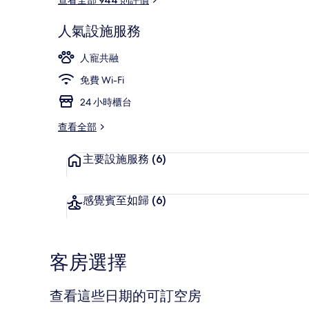
人氣設施服務
大堂休息區
人寵共融
免費 Wi-Fi
24 小時櫃台
查看全部
主要設施服務
(6)
感覺賓至如歸
(6)
客房選擇
查看這些日期的可訂空房