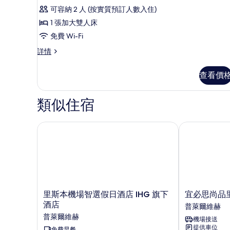
所
可容納 2 人 (按實質預訂人數入住)
有
1 張加大雙人床
Doble
免費 Wi-Fi
Matrimonial
Doble
詳情
Plus
Matrimonial
的
Plus
查看價
相
詳
情
片
類似住宿
里斯本機場智選假日酒店 IHG 旗下酒店
宜必思尚品里
里
宜
里斯本機場智選假日酒店 IHG 旗下
宜必思尚品
斯
必
酒店
普萊爾維赫
本
思
普萊爾維赫
機場接送
機
尚
提供車位
場
免費早餐
品