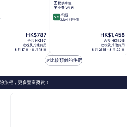
提供車位
星
免費 Wi-Fi
辰
9.2
卓越
旅
9.2
分
價
3,164 則評價
館
(滿
酒
分
店
現
現
HK$787
HK$1,458
為
Lisbon
售
售
10
合共 HK$861
合共 HK$1,618
HK$787
HK$1,458
分)，
連稅及其他費用
連稅及其他費用
8 月 17 日 - 8 月 18 日
8 月 21 日 - 8 月 22 日
卓
越，
比較類似的住宿
3,164
則
評
價
篇
險旅程，更多豐富獎賞！
評
價