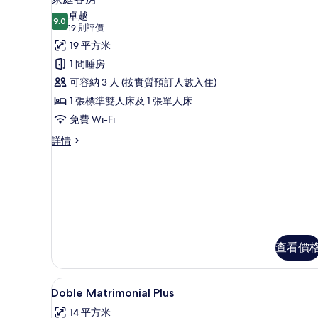
入
卓越
9.0
9.0 分，滿分 10 分
所
(19
19 則評價
則
有
19 平方米
評
家
1 間睡房
價)
庭
可容納 3 人 (按實質預訂人數入住)
客
1 張標準雙人床及 1 張單人床
房
免費 Wi-Fi
的
家
詳情
庭
相
客
片
房
詳
情
查看價
迷你吧、房內夾萬、隔音、熨斗
載
2
Doble Matrimonial Plus
入
14 平方米