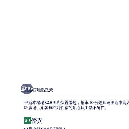
B&B
酒
店
相
片
集
18+
概覽
客房
地點
政策
里斯本機場B&B酒店位置優越，駕車 10 分鐘即達里斯
歐廣場。旅客無不對住宿的熱心員工讚不絕口。
評
優異
8.8
8.8 分，滿分 10 分，
價
查看全部 944 則評價