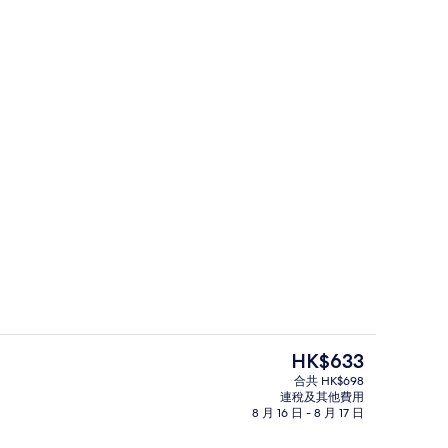
 迷你吧、房內夾萬、隔音、熨斗/熨衫板
住宿正面
現
HK$633
價
合共 HK$698
HK$633
連稅及其他費用
風筒、提供毛巾
接待處
8 月 16 日 - 8 月 17 日