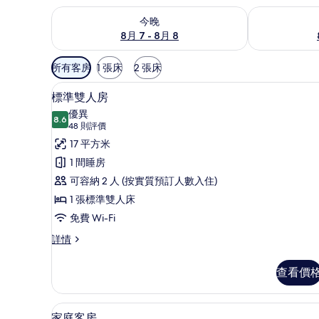
查看今晚 8月 7 - 8月 8的可訂空房
查看明日 8月 
今晚
8月 7 - 8月 8
可
所有客房
1 張床
2 張床
用
迷你吧、房內夾萬、隔音、熨斗
載
嘅
4
標準雙人房
入
客
優異
8.6
房
8.6 分，滿分 10 分
所
(48
48 則評價
篩
則
有
17 平方米
選
評
標
1 間睡房
條
價)
準
可容納 2 人 (按實質預訂人數入住)
件
雙
1 張標準雙人床
人
免費 Wi-Fi
房
標
詳情
準
的
雙
查看價
相
人
房
片
詳
家庭客房 | 迷你吧、房內夾萬
載
4
情
家庭客房