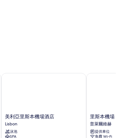
美利亞里斯本機場酒店
里斯本機場 Stay 酒店
美
里
美利亞里斯本機場酒店
里斯本機場 Stay 酒店
利
斯
Lisbon
普萊爾維赫
亞
本
泳池
提供車位
里
機
SPA
免費 Wi-Fi
斯
場