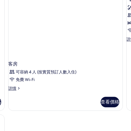
有
D
r
"
詳
Do
r
情
客房
可容納 4 人 (按實質預訂人數入住)
免費 Wi-Fi
客
詳情
房
詳
格
查看價格
情
/熨衫板