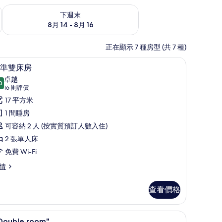
查看下週末 8月 14 - 8月 16的可訂空房
下週末
8月 14 - 8月 16
正在顯示 7 種房型 (共 7 種)
板
標準雙床房 | 迷你吧、房內夾萬、隔音、熨斗/
載
4
準雙床房
入
卓越
0
9.0 分，滿分 10 分
所
(16
16 則評價
則
有
17 平方米
評
標
1 間睡房
價)
準
可容納 2 人 (按實質預訂人數入住)
雙
2 張單人床
床
免費 Wi-Fi
房
情
的
查看價格
相
片
迷你吧、房內夾萬、隔音、熨斗/熨衫板
載
2
 Double room"