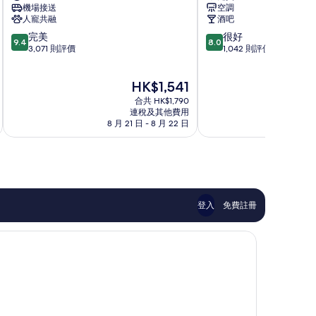
機場接送
空調
本
Stay
人寵共融
酒吧
機
酒
9.4
8.0
完美
很好
場
店
9.4
8.0
分
分
3,071 則評價
1,042 則評價
酒
普
(滿
(滿
店
萊
分
分
Lisbon
爾
現
HK$1,541
為
為
維
售
10
10
合共 HK$1,790
赫
HK$1,541
分)，
分)，
連稅及其他費用
8 月 21 日 - 8 月 22 日
8 月
完
很
美，
好，
3,071
1,042
則
則
評
評
價
價
篇
篇
登入
免費註冊
評
評
價
價