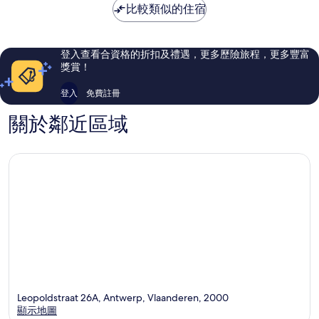
比較類似的住宿
146
越，
則
283
評
則
價
評
登入查看合資格的折扣及禮遇，更多歷險旅程，更多豐富
篇
價
獎賞！
評
篇
價
評
登入
免費註冊
價
關於鄰近區域
Leopoldstraat 26A, Antwerp, Vlaanderen, 2000
顯示地圖