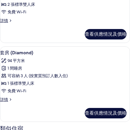
Two
2 張標準雙人床
Bedroom
免費 Wi-Fi
Suite
的
Two
詳情
Bedroom
相
Suite
查看供應情況及價格
片
詳
情
套房 (Diamond) | 高級寢具、迷你
載
6
套房 (Diamond)
入
94 平方米
所
1 間睡房
有
可容納 3 人 (按實質預訂人數入住)
套
1 張標準雙人床
房
免費 Wi-Fi
(Diamond)
套
詳情
的
房
相
(Diamond)
查看供應情況及價格
詳
片
情
類似住宿