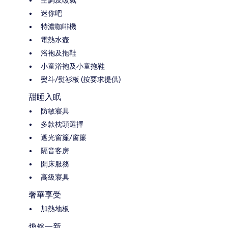
迷你吧
特濃咖啡機
電熱水壺
浴袍及拖鞋
小童浴袍及小童拖鞋
熨斗/熨衫板 (按要求提供)
甜睡入眠
防敏寢具
多款枕頭選擇
遮光窗簾/窗簾
隔音客房
開床服務
高級寢具
奢華享受
加熱地板
煥然一新