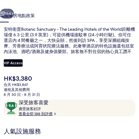
-
The
一個
下一個
164+
概覽
客房
地點
政策
Leading
Hotels
安特衛普Botanic Sanctuary - The Leading Hotels of the World距離機
場僅 6.3 公里 (3.9 英里)，可提供機場接駁車 (24 小時行駛)。你可任
of
選店內 4 間餐廳之一，大快朵頤，然後到訪 SPA，享受深層組織按
the
摩、芳香療法或阿育吠陀療法服務。此奢華酒店的特色設施還包括室
內泳池、酒吧/酒廊及健身俱樂部。旅客無不對住宿的熱心員工讚不
World
絕口。
相
VIP Access
片
現
HK$3,380
室內泳池；07:00 至 22:00 開放；躺椅
集
價
合共 HK$3,867
HK$3,380
連稅及其他費用
8 月 30 日 - 8 月 31 日
評
9.6
深受旅客喜愛
價
廣
分
廣受旅客好評
受
查看全部 130 則評價
(滿
旅
分
客
為
人氣設施服務
好
10
評