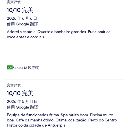
真實評價
10/10 完美
2026 年 6 月 6 日
使用 Google 翻譯
Adorei a estadia! Quarto e banheiro grandes. Funcionários
excelentes e cordiais.
Renata (2 晚行程)
真實評價
10/10 完美
2026 年 5 月 11 日
使用 Google 翻譯
Equipe de funcionários ótima. Spa muito bom. Piscina muito
boa. Café da manhã ótimo. Ótima localização. Perto do Centro
Histórico da cidade de Antuérpia.