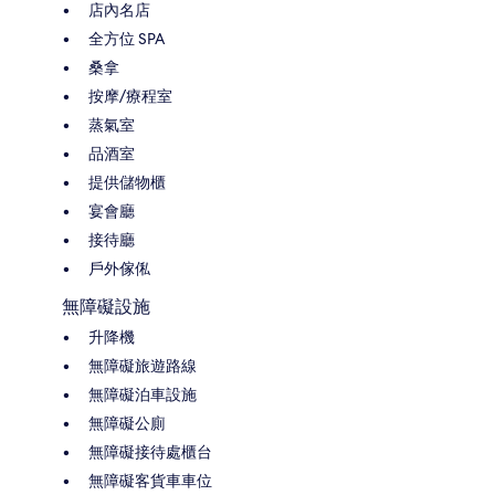
店內名店
全方位 SPA
桑拿
按摩/療程室
蒸氣室
品酒室
提供儲物櫃
宴會廳
接待廳
戶外傢俬
無障礙設施
升降機
無障礙旅遊路線
無障礙泊車設施
無障礙公廁
無障礙接待處櫃台
無障礙客貨車車位