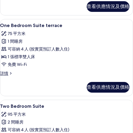
片
詳
查看供應情況及價格
情
One Bedroom Suite terrace 
載
8
One Bedroom Suite terrace
入
75 平方米
所
1 間睡房
有
可容納 4 人 (按實質預訂人數入住)
One
1 張標準雙人床
Bedroom
免費 Wi-Fi
Suite
terrace
One
詳情
Bedroom
的
Suite
查看供應情況及價格
相
terrace
詳
片
情
高級寢具、迷你吧、房內夾萬、書桌
載
12
Two Bedroom Suite
入
95 平方米
所
2 間睡房
有
可容納 4 人 (按實質預訂人數入住)