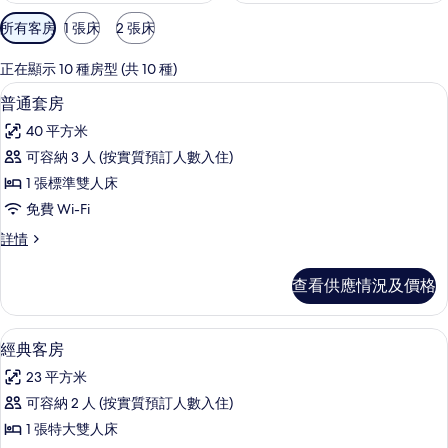
可
所有客房
1 張床
2 張床
用
嘅
正在顯示 10 種房型 (共 10 種)
客
普通套房 | 高級寢具、迷你吧、房內夾
載
6
普通套房
房
入
篩
40 平方米
所
選
可容納 3 人 (按實質預訂人數入住)
有
條
1 張標準雙人床
普
件
免費 Wi-Fi
通
普
詳情
套
通
房
套
查看供應情況及價格
房
的
詳
相
情
經典客房 | 高級寢具、迷你吧、房內夾
載
5
經典客房
片
入
23 平方米
所
可容納 2 人 (按實質預訂人數入住)
有
1 張特大雙人床
經