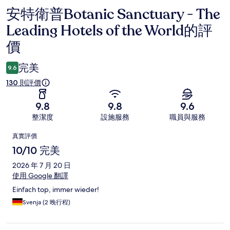
安特衛普Botanic Sanctuary - The
評
Leading Hotels of the World的評
價
價
完美
9.6
130 則評價
9.8
9.8
9.6
整潔度
設施服務
職員與服務
評
真實評價
價
10/10 完美
2026 年 7 月 20 日
使用 Google 翻譯
Einfach top, immer wieder!
Svenja (2 晚行程)