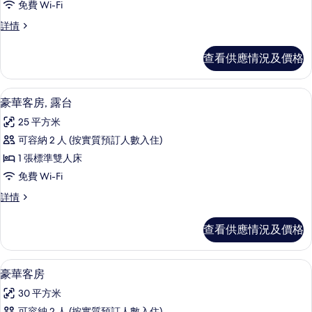
免費 Wi-Fi
典
經
詳情
客
典
房
客
查看供應情況及價格
房
的
詳
相
情
高級寢具、迷你吧、房內夾萬、書桌
載
5
豪華客房, 露台
片
入
25 平方米
所
可容納 2 人 (按實質預訂人數入住)
有
1 張標準雙人床
豪
免費 Wi-Fi
華
豪
詳情
客
華
房,
客
查看供應情況及價格
房,
露
露
台
台
高級寢具、迷你吧、房內夾萬、書桌
載
10
詳
豪華客房
的
入
情
相
30 平方米
所
可容納 2 人 (按實質預訂人數入住)