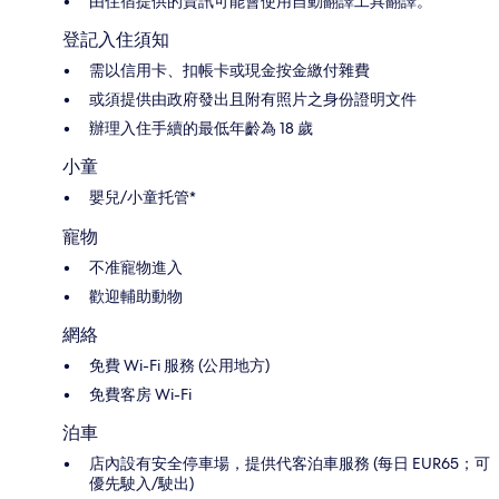
由住宿提供的資訊可能會使用自動翻譯工具翻譯。
登記入住須知
需以信用卡、扣帳卡或現金按金繳付雜費
或須提供由政府發出且附有照片之身份證明文件
辦理入住手續的最低年齡為 18 歲
小童
嬰兒/小童托管*
寵物
不准寵物進入
歡迎輔助動物
網絡
免費 Wi-Fi 服務 (公用地方)
免費客房 Wi-Fi
泊車
店內設有安全停車場，提供代客泊車服務 (每日 EUR65；可
優先駛入/駛出)