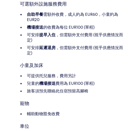
可選額外設施服務費用
自助早餐
需額外收費，成人約為 EUR60，小童約為
EUR20
機場接送
的收費為每位 EUR100 (單程)
可安排
提早入住
，但需額外支付費用 (視乎供應情況而
定)
可安排
延遲退房
，但需額外支付費用 (視乎供應情況而
定)
小童及加床
可提供托兒服務，費用另計
兒童的
機場接送
費用為 EUR100 (單程)
旅客須預先聯絡此住宿預留高腳椅
寵物
輔助動物豁免收費
車位