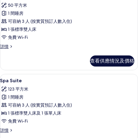
入
50 平方米
所
1 間睡房
有
可容納 3 人 (按實質預訂人數入住)
家
1 張標準雙人床
庭
免費 Wi-Fi
複
家
詳情
式
庭
房
複
查看供應情況及價格
式
屋
房
的
屋
Spa Suite | 高級寢具、迷你吧、房內
載
10
詳
Spa Suite
相
入
情
片
123 平方米
所
1 間睡房
有
可容納 3 人 (按實質預訂人數入住)
Spa
1 張標準雙人床及 1 張單人床
Suite
免費 Wi-Fi
的
Spa
詳情
相
Suite