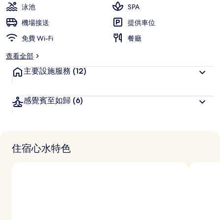
分)，
泳池
SPA
深
機場接送
提供車位
受
旅
免費 Wi-Fi
餐廳
客
查看全部
喜
愛
主要設施服務
(12)
感覺賓至如歸
(6)
住宿心水特色