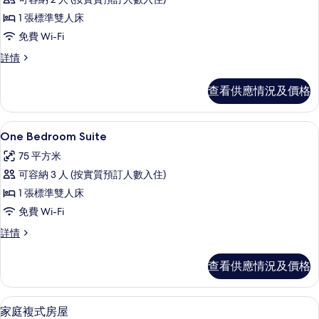
片
有
1 張標準雙人床
豪
免費 Wi-Fi
華
豪
詳情
客
華
房
客
查看供應情況及價格
房
的
詳
相
情
One Bedroom Suite | 高級寢具
載
25
One Bedroom Suite
片
入
75 平方米
所
可容納 3 人 (按實質預訂人數入住)
有
1 張標準雙人床
One
免費 Wi-Fi
Bedroom
One
詳情
Suite
Bedroom
的
Suite
查看供應情況及價格
相
詳
情
片
家庭複式房屋 | 高級寢具、迷你吧、房
載
7
家庭複式房屋