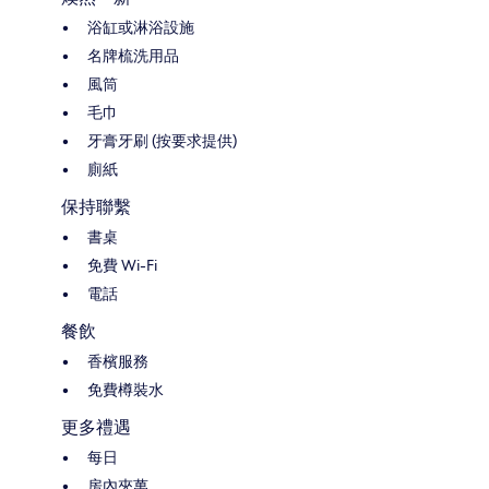
浴缸或淋浴設施
名牌梳洗用品
風筒
毛巾
牙膏牙刷 (按要求提供)
廁紙
保持聯繫
書桌
免費 Wi-Fi
電話
餐飲
香檳服務
免費樽裝水
更多禮遇
每日
房內夾萬