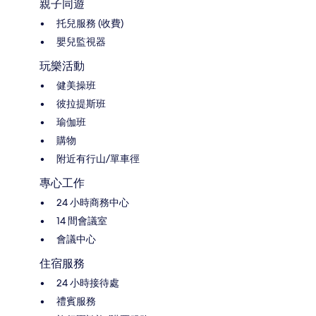
親子同遊
托兒服務 (收費)
嬰兒監視器
玩樂活動
健美操班
彼拉提斯班
瑜伽班
購物
附近有行山/單車徑
專心工作
24 小時商務中心
14 間會議室
會議中心
住宿服務
24 小時接待處
禮賓服務