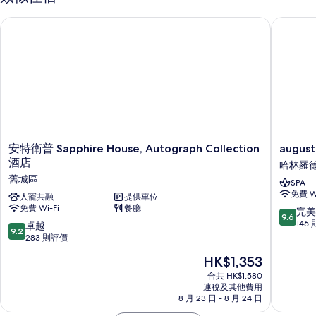
安特衛普 Sapphire House, Autograph Collection 酒店
august
安
august
安特衛普 Sapphire House, Autograph Collection
august
特
哈
酒店
哈林羅
衛
林
舊城區
SPA
普
羅
免費 Wi
Sapphire
人寵共融
提供車位
德
免費 Wi-Fi
餐廳
House,
9.6
完美
9.6
Autograph
分
146
9.2
卓越
9.2
Collection
(滿
分
283 則評價
酒
分
(滿
現
HK$1,353
店
為
分
售
舊
10
為
合共 HK$1,580
HK$1,353
城
分)，
連稅及其他費用
10
區
8 月 23 日 - 8 月 24 日
完
分)，
美，
卓