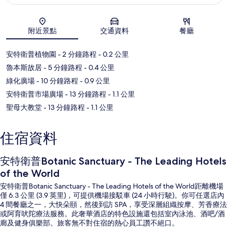
地圖
附近景點
交通資料
餐廳
安特衛普植物園
- 2 分鐘路程
- 0.2 公里
魯本斯故居
- 5 分鐘路程
- 0.4 公里
綠化廣場
- 10 分鐘路程
- 0.9 公里
安特衛普市場廣場
- 13 分鐘路程
- 1.1 公里
聖母大教堂
- 13 分鐘路程
- 1.1 公里
住宿資料
安特衛普Botanic Sanctuary - The Leading Hotels
of the World
安特衛普Botanic Sanctuary - The Leading Hotels of the World距離機場
僅 6.3 公里 (3.9 英里)，可提供機場接駁車 (24 小時行駛)。你可任選店內
4 間餐廳之一，大快朵頤，然後到訪 SPA，享受深層組織按摩、芳香療法
或阿育吠陀療法服務。此奢華酒店的特色設施還包括室內泳池、酒吧/酒
廊及健身俱樂部。旅客無不對住宿的熱心員工讚不絕口。