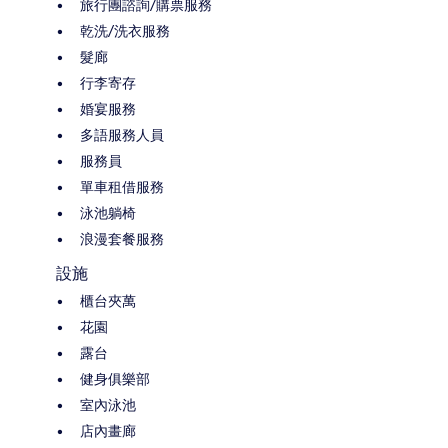
旅行團諮詢/購票服務
乾洗/洗衣服務
髮廊
行李寄存
婚宴服務
多語服務人員
服務員
單車租借服務
泳池躺椅
浪漫套餐服務
設施
櫃台夾萬
花園
露台
健身俱樂部
室內泳池
店內畫廊