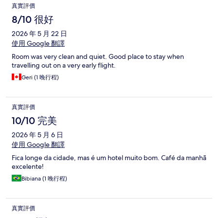
真實評價
8/10 很好
2026 年 5 月 22 日
使用 Google 翻譯
Room was very clean and quiet. Good place to stay when
travelling out on a very early flight.
Geri (1 晚行程)
真實評價
10/10 完美
2026 年 5 月 6 日
使用 Google 翻譯
Fica longe da cidade, mas é um hotel muito bom. Café da manhã
excelente!
Bibiana (1 晚行程)
真實評價