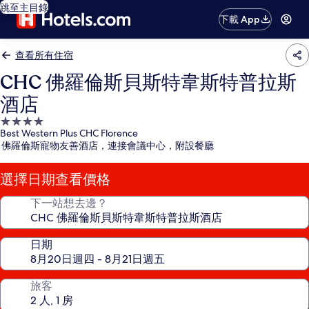
跳至主目錄
下載 App
查看所有住宿
CHC 佛羅倫斯貝斯特韋斯特普拉斯
酒店
4.0
Best Western Plus CHC Florence
星
佛羅倫斯寵物友善酒店，連接會議中心，附設餐廳
級
住
選擇日期查看價格
宿
下一站想去邊？
日期
旅客