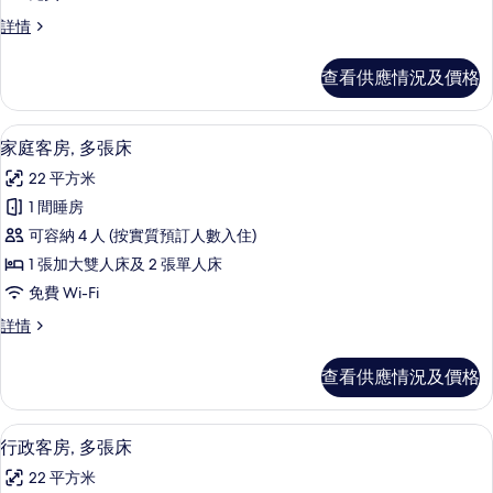
典
經
詳情
客
典
房,
客
查看供應情況及價格
房,
多
多
張
張
羽絨被、迷你吧、房內夾萬、書桌
載
5
床
家庭客房, 多張床
床
入
詳
的
22 平方米
情
所
相
1 間睡房
有
片
可容納 4 人 (按實質預訂人數入住)
家
1 張加大雙人床及 2 張單人床
庭
免費 Wi-Fi
客
家
詳情
房,
庭
多
客
查看供應情況及價格
房,
張
多
床
張
羽絨被、迷你吧、房內夾萬、書桌
載
5
床
行政客房, 多張床
的
入
詳
相
22 平方米
情