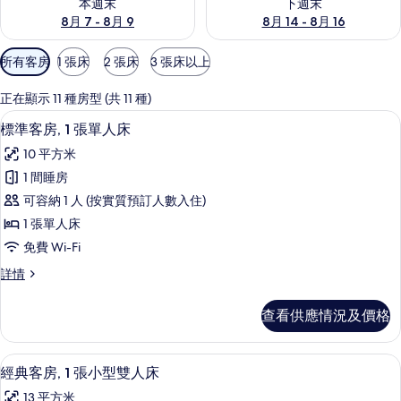
本週末
下週末
8月 7 - 8月 9
8月 14 - 8月 16
可
所有客房
1 張床
2 張床
3 張床以上
用
嘅
正在顯示 11 種房型 (共 11 種)
客
羽絨被、迷你吧、房內夾萬、書桌
載
4
標準客房, 1 張單人床
房
入
篩
10 平方米
所
選
1 間睡房
有
條
可容納 1 人 (按實質預訂人數入住)
標
件
1 張單人床
準
免費 Wi-Fi
客
標
詳情
房,
準
1
客
查看供應情況及價格
房,
張
1
單
張
羽絨被、迷你吧、房內夾萬、書桌
載
5
單
人
經典客房, 1 張小型雙人床
入
人
床
13 平方米