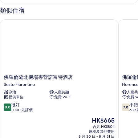
情
相
類似住宿
片
佛羅倫薩北機場專營諾富特酒店
佛羅倫斯
佛
佛
佛羅倫薩北機場專營諾富特酒店
佛羅倫
羅
羅
Sesto Fiorentino
Florenc
倫
倫
泳池
人寵共融
人寵共
薩
斯
提供車位
免費 Wi-Fi
免費 Wi
北
諾
機
弗
8.0
7.8
很好
不錯
8.0
7.8
場
里
分
分
1,000 則評價
639
專
食
(滿
(滿
現
HK$665
營
宿
分
分
售
諾
酒
為
為
合共 HK$804
HK$665
富
連稅及其他費用
店
10
10
8 月 30 日 - 8 月 31 日
特
Florenc
分)，
分)，