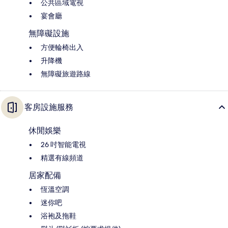
公共區域電視
宴會廳
無障礙設施
方便輪椅出入
升降機
無障礙旅遊路線
客房設施服務
休閒娛樂
26 吋智能電視
精選有線頻道
居家配備
恆溫空調
迷你吧
浴袍及拖鞋