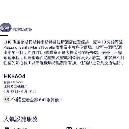
貝
斯
一個
下一個
特
28+
概覽
客房
地點
政策
韋
CHC 佛羅倫斯貝斯特韋斯特普拉斯酒店位置優越，駕車 10 分鐘即達
斯
Piazza di Santa Maria Novella 廣場及主教座堂廣場。你可去酒吧/酒
特
廊小酌一杯；而咖啡店/咖啡室正是大快朵頤的好去處。另外，只需
短短車程，即達聖母百花聖殿及聖瑪利亞諾維拉大教堂。旅客無不對
普
住宿的熱心員工及靠近機場特點讚譽有加。住宿鄰近公共交通站點，
與諾沃利 - 羅西宮電車站相隔 9 分鐘路程，而Guidoni 電車站則在 9
拉
分鐘路程外。
現
HK$604
斯
價
合共 HK$792
HK$604
連稅及其他費用
酒
自助餐
8 月 18 日 - 8 月 19 日
評
店
不錯
7.8
查看全部 841 則評價
7.8 分，滿分 10 分，
價
相
片
人氣設施服務
集