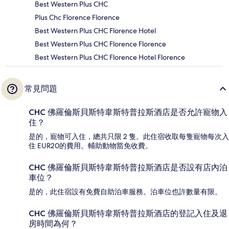
Best Western Plus CHC
Plus Chc Florence Florence
Best Western Plus CHC Florence Hotel
Best Western Plus CHC Florence Florence
Best Western Plus CHC Florence Hotel Florence
常見問題
CHC 佛羅倫斯貝斯特韋斯特普拉斯酒店是否允許寵物入
住？
是的，寵物可入住，總共只限 2 隻。此住宿收取每隻寵物每次入
住 EUR20的費用。輔助動物豁免收費。
CHC 佛羅倫斯貝斯特韋斯特普拉斯酒店是否設有店內泊
車位？
是的，此住宿設有免費自助泊車服務。泊車位也許數量有限。
CHC 佛羅倫斯貝斯特韋斯特普拉斯酒店的登記入住及退
房時間為何？