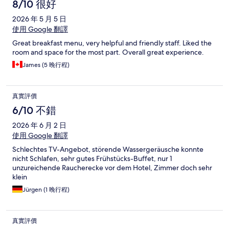
8/10 很好
2026 年 5 月 5 日
使用 Google 翻譯
Great breakfast menu, very helpful and friendly staff. Liked the
room and space for the most part. Overall great experience.
James (5 晚行程)
真實評價
6/10 不錯
2026 年 6 月 2 日
使用 Google 翻譯
Schlechtes TV-Angebot, störende Wassergeräusche konnte
nicht Schlafen, sehr gutes Frühstücks-Buffet, nur 1
unzureichende Raucherecke vor dem Hotel, Zimmer doch sehr
klein
Jürgen (1 晚行程)
真實評價