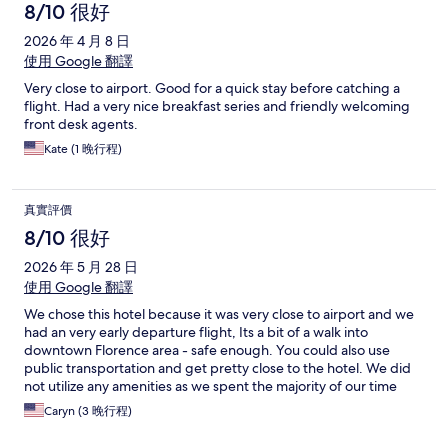
8/10 很好
2026 年 4 月 8 日
使用 Google 翻譯
Very close to airport. Good for a quick stay before catching a
flight. Had a very nice breakfast series and friendly welcoming
front desk agents.
Kate (1 晚行程)
真實評價
8/10 很好
2026 年 5 月 28 日
使用 Google 翻譯
We chose this hotel because it was very close to airport and we
had an very early departure flight, Its a bit of a walk into
downtown Florence area - safe enough. You could also use
public transportation and get pretty close to the hotel. We did
not utilize any amenities as we spent the majority of our time
sight seeing
Caryn (3 晚行程)