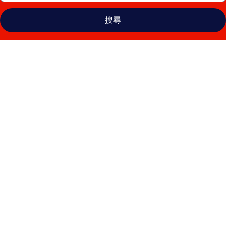
搜尋
CHC
佛
羅
倫
斯