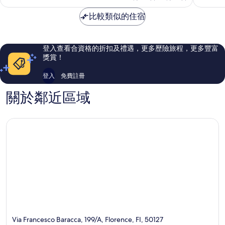
酒
很
不
比較類似的住宿
店
好，
錯，
Sesto
1,000
639
Fiorentino
則
則
評
評
登入查看合資格的折扣及禮遇，更多歷險旅程，更多豐富
價
價
獎賞！
篇
篇
評
評
登入
免費註冊
價
價
關於鄰近區域
Via Francesco Baracca, 199/A, Florence, FI, 50127