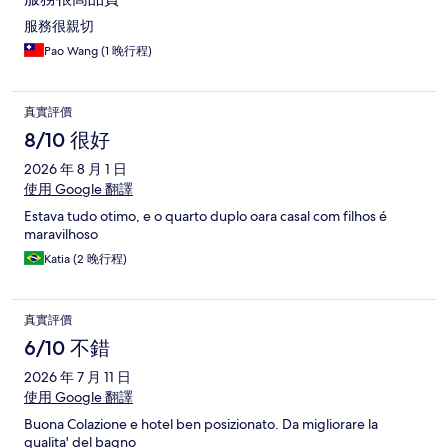
服務很親切
Pao Wang (1 晚行程)
真實評價
8/10 很好
2026 年 8 月 1 日
使用 Google 翻譯
Estava tudo otimo, e o quarto duplo oara casal com filhos é
maravilhoso
Katia (2 晚行程)
真實評價
6/10 不錯
2026 年 7 月 11 日
使用 Google 翻譯
Buona Colazione e hotel ben posizionato. Da migliorare la
qualita' del bagno