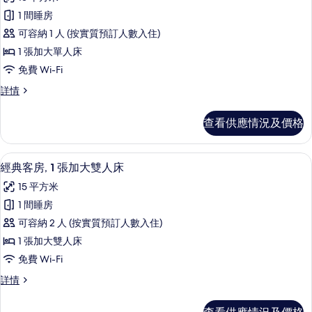
床
所
的
詳
1 間睡房
有
情
相
可容納 1 人 (按實質預訂人數入住)
經
片
1 張加大單人床
典
免費 Wi-Fi
客
經
詳情
房,
典
1
客
查看供應情況及價格
房,
張
1
小
張
羽絨被、迷你吧、房內夾萬、書桌
載
5
小
型
經典客房, 1 張加大雙人床
入
型
雙
15 平方米
雙
所
人
人
1 間睡房
有
床
床
可容納 2 人 (按實質預訂人數入住)
詳
經
的
情
1 張加大雙人床
典
相
免費 Wi-Fi
客
片
經
詳情
房,
典
1
客