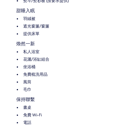
熨斗/熨衫板 (按要求提供)
甜睡入眠
羽絨被
遮光窗簾/窗簾
提供床單
煥然一新
私人浴室
花灑/浴缸組合
坐浴桶
免費梳洗用品
風筒
毛巾
保持聯繫
書桌
免費 Wi-Fi
電話