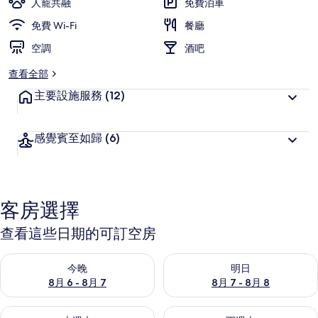
人寵共融
免費泊車
免費 Wi-Fi
餐廳
空調
酒吧
查看全部
主要設施服務
(12)
感覺賓至如歸
(6)
客房選擇
查看這些日期的可訂空房
查看今晚 8月 6 - 8月 7的可訂空房
查看明日 8月 7 - 8月 8的可訂
今晚
明日
8月 6 - 8月 7
8月 7 - 8月 8
查看本週末 8月 7 - 8月 9的可訂空房
查看下週末 8月 14 - 8月 16