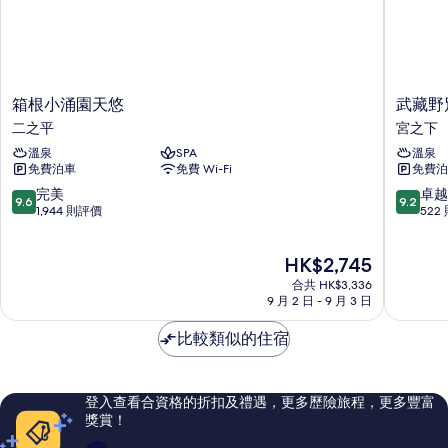
箱
武
箱根小涌園天悠
武藏野
根
藏
二之平
宮之下
小
野
溫泉
SPA
溫泉
涌
別
免費泊車
免費 Wi-Fi
免費泊
園
館
天
宮
9.6
9.2
完美
卓越
9.6
9.2
悠
之
分
分
1,944 則評價
522
二
下
(滿
(滿
之
分
分
現
HK$2,745
平
為
為
售
10
10
合共 HK$3,336
HK$2,745
分)，
分)，
9 月 2 日 - 9 月 3 日
完
卓
美，
越，
比較類似的住宿
1,944
522
則
則
評
評
登入查看合資格的折扣及禮遇，更多歷險旅程，更多豐富
價
價
獎賞！
篇
篇
評
評