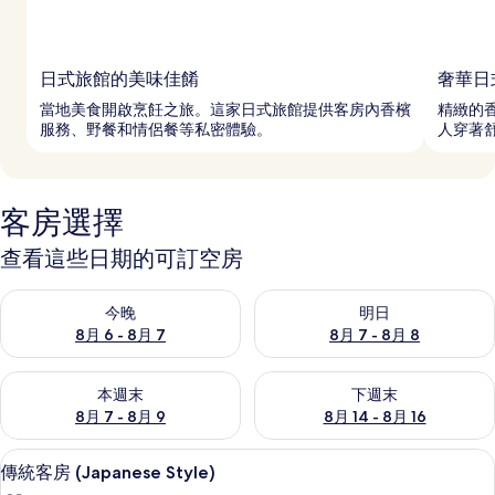
日式旅館的美味佳餚
奢華日
當地美食開啟烹飪之旅。這家日式旅館提供客房內香檳
精緻的
服務、野餐和情侶餐等私密體驗。
人穿著
客房選擇
查看這些日期的可訂空房
查看今晚 8月 6 - 8月 7的可訂空房
查看明日 8月 7 - 8月 8的可訂
今晚
明日
8月 6 - 8月 7
8月 7 - 8月 8
查看本週末 8月 7 - 8月 9的可訂空房
查看下週末 8月 14 - 8月 16
本週末
下週末
8月 7 - 8月 9
8月 14 - 8月 16
傳統客房 (Japanese Style) | 房內
載
9
傳統客房 (Japanese Style)
入