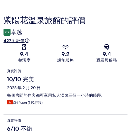
紫陽花溫泉旅館的評價
評
價
卓越
9.2
427 則評價
9.4
9.2
9.4
整潔度
設施服務
職員與服務
評
真實評價
價
10/10 完美
2025 年 2 月 20 日
每個房間的住客都可享用私人溫泉三個一小時的時段.
Chi Yuen (1 晚行程)
真實評價
6/10 不錯