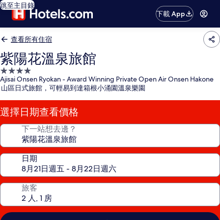
跳至主目錄
下載 App
查看所有住宿
紫陽花溫泉旅館
4.0
Ajisai Onsen Ryokan - Award Winning Private Open Air Onsen Hakone
星
山區日式旅館，可輕易到達箱根小涌園溫泉樂園
級
住
選擇日期查看價格
宿
下一站想去邊？
日期
旅客