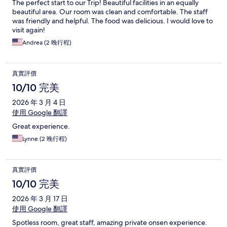
The perfect start to our Trip! Beautiful facilities in an equally
beautiful area. Our room was clean and comfortable. The staff
was friendly and helpful. The food was delicious. I would love to
visit again!
Andrea (2 晚行程)
真實評價
10/10 完美
2026 年 3 月 4 日
使用 Google 翻譯
Great experience.
Lynne (2 晚行程)
真實評價
10/10 完美
2026 年 3 月 17 日
使用 Google 翻譯
Spotless room, great staff, amazing private onsen experience.