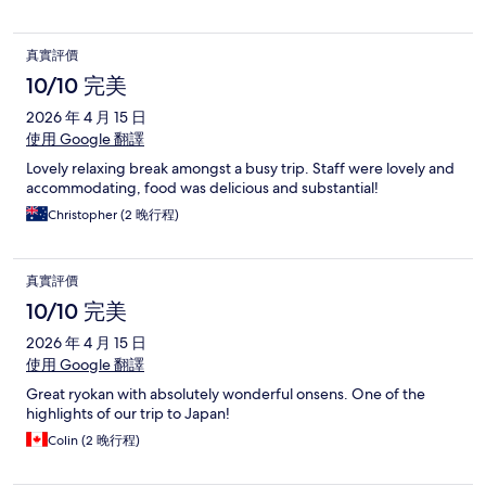
真實評價
10/10 完美
2026 年 4 月 15 日
使用 Google 翻譯
Lovely relaxing break amongst a busy trip. Staff were lovely and
accommodating, food was delicious and substantial!
Christopher (2 晚行程)
真實評價
10/10 完美
2026 年 4 月 15 日
使用 Google 翻譯
Great ryokan with absolutely wonderful onsens. One of the
highlights of our trip to Japan!
Colin (2 晚行程)