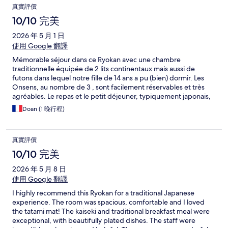
真實評價
10/10 完美
2026 年 5 月 1 日
使用 Google 翻譯
Mémorable séjour dans ce Ryokan avec une chambre
traditionnelle équipée de 2 lits continentaux mais aussi de
futons dans lequel notre fille de 14 ans a pu (bien) dormir. Les
Onsens, au nombre de 3 , sont facilement réservables et très
agréables. Le repas et le petit déjeuner, typiquement japonais,
sont excellents et resteront comme un des grands moments
Doan (1 晚行程)
gastronomiques de notre séjour. L’accueil est excellent et la
localisation facilement accessible grâce à la ligne de bus S. Nous
recommandons donc fortement cet établissement!
真實評價
10/10 完美
2026 年 5 月 8 日
使用 Google 翻譯
I highly recommend this Ryokan for a traditional Japanese
experience. The room was spacious, comfortable and I loved
the tatami mat! The kaiseki and traditional breakfast meal were
exceptional, with beautifully plated dishes. The staff were