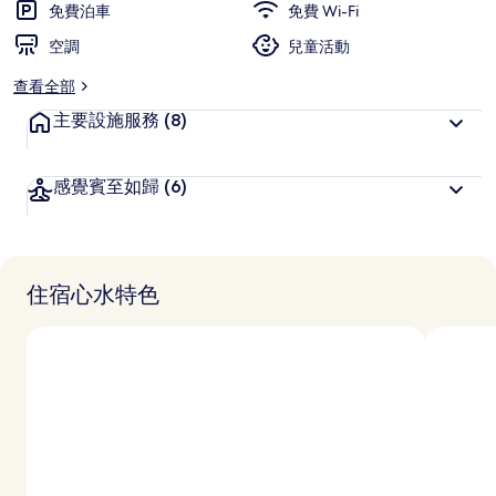
免費泊車
免費 Wi-Fi
空調
兒童活動
查看全部
主要設施服務
(8)
感覺賓至如歸
(6)
住宿心水特色