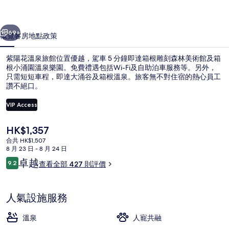
館
一個
下一個
相
69+
概覽
客房
地點
政策
片
紫陽花溫泉旅館位置優越，駕車 5 分鐘即達箱根雕刻森林美術館及箱
集
根小涌園溫泉樂園。免費禮遇包括Wi-Fi及自助泊車服務等。另外，
只需短短車程，即達大涌谷及箱根溫泉。旅客無不對住宿的熱心員工
讚不絕口。
VIP Access
現
HK$1,357
價
合共 HK$1,507
溫泉
HK$1,357
8 月 23 日 - 8 月 24 日
評
卓越
9.2
查看全部 427 則評價
9.2 分，滿分 10 分，
價
人氣設施服務
溫泉
人寵共融