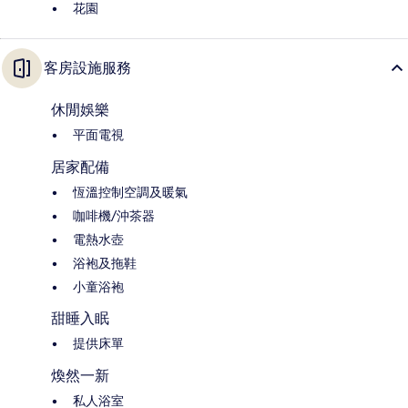
花園
客房設施服務
休閒娛樂
平面電視
居家配備
恆溫控制空調及暖氣
咖啡機/沖茶器
電熱水壺
浴袍及拖鞋
小童浴袍
甜睡入眠
提供床單
煥然一新
私人浴室