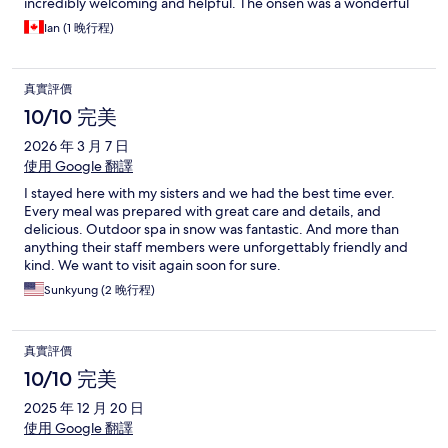
incredibly welcoming and helpful. The onsen was a wonderful
place to unwind, with three options available - be sure to book
Ian (1 晚行程)
in advance to secure a private timeslot. The nearby antique
museum is also worth exploring if you have some free time.
Overall, I had a fantastic and relaxing stay at this Ryokan, which
真實評價
provided a peaceful escape from the hustle and bustle of the
city.
10/10 完美
2026 年 3 月 7 日
使用 Google 翻譯
I stayed here with my sisters and we had the best time ever.
Every meal was prepared with great care and details, and
delicious. Outdoor spa in snow was fantastic. And more than
anything their staff members were unforgettably friendly and
kind. We want to visit again soon for sure.
Sunkyung (2 晚行程)
真實評價
10/10 完美
2025 年 12 月 20 日
使用 Google 翻譯