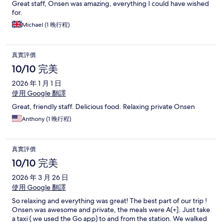
Great staff, Onsen was amazing, everything I could have wished
for.
Michael (1 晚行程)
真實評價
10/10 完美
2026 年 1 月 1 日
使用 Google 翻譯
Great, friendly staff. Delicious food. Relaxing private Onsen
Anthony (1 晚行程)
真實評價
10/10 完美
2026 年 3 月 26 日
使用 Google 翻譯
So relaxing and everything was great! The best part of our trip !
Onsen was awesome and private, the meals were A(+]. Just take
a taxi ( we used the Go app) to and from the station. We walked