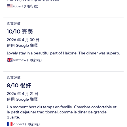
Robert (1 晚行程)
真實評價
10/10 完美
2026 年 4 月 30 日
使用 Google 翻譯
Lovely stay in a beautiful part of Hakone. The dinner was superb.
Matthew (1 晚行程)
真實評價
8/10 很好
2026 年 4 月 21 日
使用 Google 翻譯
Un moment hors du temps en famille. Chambre confortable et
le petit déjeuner traditionnel, comme le diner de grande
qualité.
Vincent (1 晚行程)