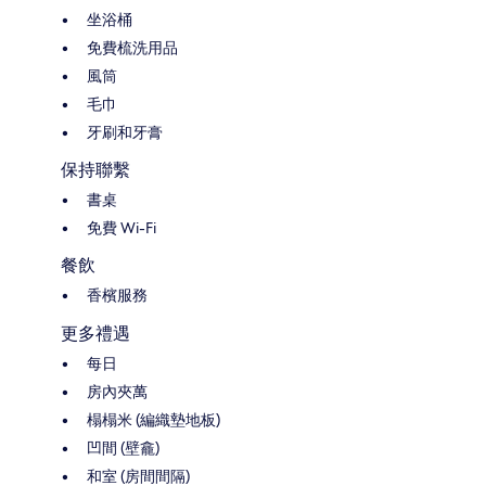
坐浴桶
免費梳洗用品
風筒
毛巾
牙刷和牙膏
保持聯繫
書桌
免費 Wi-Fi
餐飲
香檳服務
更多禮遇
每日
房內夾萬
榻榻米 (編織墊地板)
凹間 (壁龕)
和室 (房間間隔)