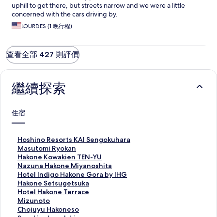
uphill to get there, but streets narrow and we were a little
concerned with the cars driving by.
LOURDES (1 晚行程)
查看全部 427 則評價
繼續探索
住宿
此
Hoshino Resorts KAI Sengokuhara
連
此
Masutomi Ryokan
結
連
此
Hakone Kowakien TEN-YU
會
結
連
此
Nazuna Hakone Miyanoshita
開
會
結
連
此
Hotel Indigo Hakone Gora by IHG
啟
開
會
結
連
此
Hakone Setsugetsuka
H
啟
開
會
結
連
此
Hotel Hakone Terrace
o
M
啟
開
會
結
連
此
Mizunoto
s
a
H
啟
開
會
結
連
此
Chojuyu Hakoneso