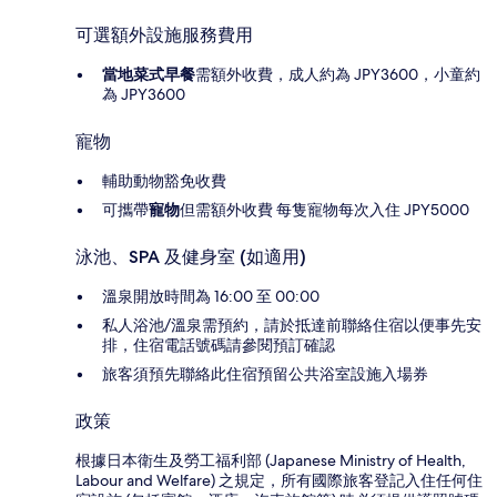
可選額外設施服務費用
當地菜式早餐
需額外收費，成人約為 JPY3600，小童約
為 JPY3600
寵物
輔助動物豁免收費
可攜帶
寵物
但需額外收費 每隻寵物每次入住 JPY5000
泳池、SPA 及健身室 (如適用)
溫泉開放時間為 16:00 至 00:00
私人浴池/溫泉需預約，請於抵達前聯絡住宿以便事先安
排，住宿電話號碼請參閱預訂確認
旅客須預先聯絡此住宿預留公共浴室設施入場券
政策
根據日本衛生及勞工福利部 (Japanese Ministry of Health,
Labour and Welfare) 之規定，所有國際旅客登記入住任何住