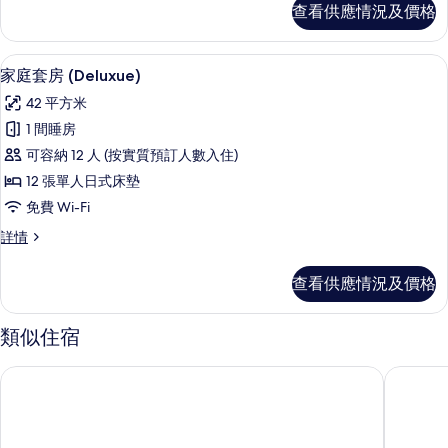
式
查看供應情況及價格
放
客
式
房,
客
家庭套房 (Deluxue) | 房內夾萬、書桌
載
8
房,
家庭套房 (Deluxue)
轉
入
轉
角
42 平方米
角
所
詳
的
1 間睡房
有
情
相
可容納 12 人 (按實質預訂人數入住)
家
片
12 張單人日式床墊
庭
免費 Wi-Fi
套
家
詳情
房
庭
(Deluxue)
套
查看供應情況及價格
房
的
(Deluxue)
相
詳
類似住宿
情
片
箱根小涌園天悠
武藏野別