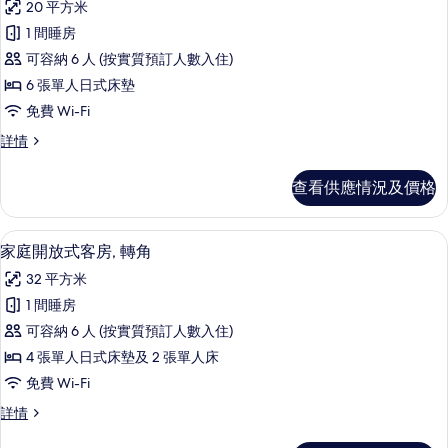
20 平方米
所
1 間睡房
有
可容納 6 人 (按實質預訂人數入住)
傳
6 張單人日式床墊
統
免費 Wi-Fi
客
傳
詳情
房
統
(Japanese
客
查看供應情況及價格
房
Style)
(Japanese
的
Style)
家庭開放式客房, 轉角 | 房內夾萬、書桌、
載
相
9
詳
家庭開放式客房, 轉角
入
情
片
32 平方米
所
1 間睡房
有
可容納 6 人 (按實質預訂人數入住)
家
4 張單人日式床墊及 2 張單人床
庭
免費 Wi-Fi
開
家
詳情
放
庭
開