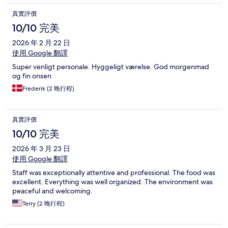
真實評價
10/10 完美
2026 年 2 月 22 日
使用 Google 翻譯
Super venligt personale. Hyggeligt værelse. God morgenmad
og fin onsen
Frederik (2 晚行程)
真實評價
10/10 完美
2026 年 3 月 23 日
使用 Google 翻譯
Staff was exceptionally attentive and professional. The food was
excellent. Everything was well organized. The environment was
peaceful and welcoming.
Terry (2 晚行程)