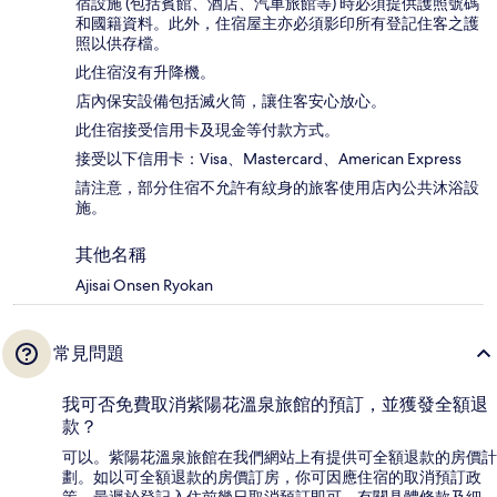
宿設施 (包括賓館、酒店、汽車旅館等) 時必須提供護照號碼
和國籍資料。此外，住宿屋主亦必須影印所有登記住客之護
照以供存檔。
此住宿沒有升降機。
店內保安設備包括滅火筒，讓住客安心放心。
此住宿接受信用卡及現金等付款方式。
接受以下信用卡：Visa、Mastercard、American Express
請注意，部分住宿不允許有紋身的旅客使用店內公共沐浴設
施。
其他名稱
Ajisai Onsen Ryokan
常見問題
我可否免費取消紫陽花溫泉旅館的預訂，並獲發全額退
款？
可以。紫陽花溫泉旅館在我們網站上有提供可全額退款的房價計
劃。如以可全額退款的房價訂房，你可因應住宿的取消預訂政
策，最遲於登記入住前幾日取消預訂即可。有關具體條款及細