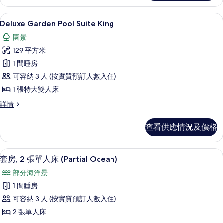
相
Twin
詳
片
迷你吧贈品、房內夾萬、書桌、手提電
載
8
情
Deluxe Garden Pool Suite King
入
園景
所
129 平方米
有
1 間睡房
Deluxe
可容納 3 人 (按實質預訂人數入住)
Garden
1 張特大雙人床
Pool
Suite
Deluxe
詳情
Garden
King
Pool
的
查看供應情況及價格
Suite
相
King
詳
片
迷你吧贈品、房內夾萬、書桌、手提電
載
9
情
套房, 2 張單人床 (Partial Ocean)
入
部分海洋景
所
1 間睡房
有
可容納 3 人 (按實質預訂人數入住)
套
2 張單人床
房,