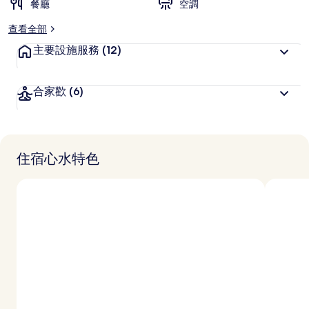
旅
餐廳
空調
客
查看全部
喜
愛
主要設施服務
(12)
合家歡
(6)
住宿心水特色