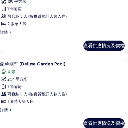
129 平方米
有
1 間睡房
Wellbeing
可容納 3 人 (按實質預訂人數入住)
Sanctuary
2 張單人床
Pool
Suite
Wellbeing
詳情
Sanctuary
Twin
Pool
的
查看供應情況及價格
Suite
相
Twin
詳
片
客房設施服務
載
8
情
豪華別墅 (Deluxe Garden Pool)
入
園景
所
204 平方米
有
1 間睡房
豪
可容納 3 人 (按實質預訂人數入住)
華
1 張特大雙人床
別
豪
詳情
墅
華
(Deluxe
別
查看供應情況及價格
墅
Garden