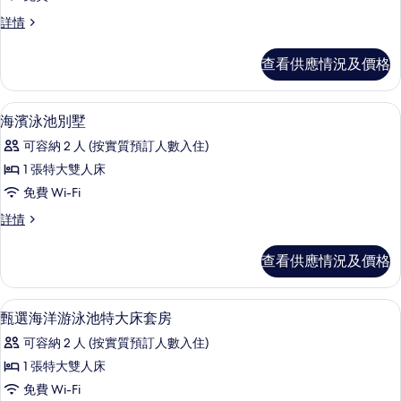
詳
兩
Ocean)
情
兩
詳情
卧
的
卧
室
室
相
查看供應情況及價格
海
海
片
洋
洋
泳
迷你吧贈品、房內夾萬、書桌、手提電
載
12
池
海濱泳池別墅
泳
入
套
池
可容納 2 人 (按實質預訂人數入住)
房
所
詳
套
1 張特大雙人床
有
情
房
免費 Wi-Fi
海
的
海
詳情
濱
濱
相
泳
泳
查看供應情況及價格
片
池
池
別
別
墅
浴室 | 獨立浴缸及淋浴設備、按摩浴
載
5
詳
甄選海洋游泳池特大床套房
墅
入
情
的
可容納 2 人 (按實質預訂人數入住)
所
相
1 張特大雙人床
有
片
免費 Wi-Fi