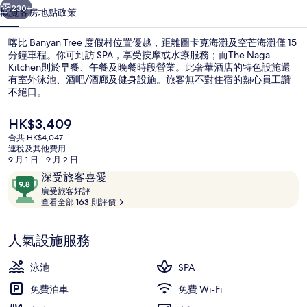
相
230+
概覽
客房
地點
政策
片
喀比 Banyan Tree 度假村位置優越，距離圖卡克海灘及空芒海灘僅 15
集
分鐘車程。你可到訪 SPA，享受按摩或水療服務；而The Naga
Kitchen則於早餐、午餐及晚餐時段營業。此奢華酒店的特色設施還
有室外泳池、酒吧/酒廊及健身設施。旅客無不對住宿的熱心員工讚
不絕口。
現
HK$3,409
價
合共 HK$4,047
HK$3,409
連稅及其他費用
大堂
9 月 1 日 - 9 月 2 日
評
9.8
深受旅客喜愛
價
廣
分
廣受旅客好評
受
查看全部 163 則評價
(滿
旅
分
客
為
人氣設施服務
好
10
評
分)，
泳池
SPA
深
免費泊車
免費 Wi-Fi
受