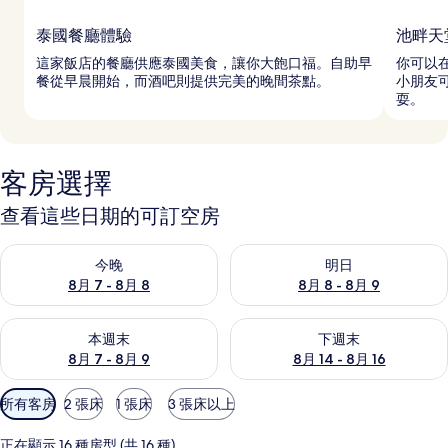
泰國餐廳體驗
池畔天
這家飯店的餐廳供應泰國美食，讓你大飽口福。自助早
你可以
餐從早晨開始，而酒吧則提供完美的晚間茶點。
小朋友
耍。
客房選擇
查看這些日期的可訂空房
查看今晚 8月 7 - 8月 8的可訂空房
查看明日 8月 8 - 8月 9的可訂
今晚
明日
8月 7 - 8月 8
8月 8 - 8月 9
查看本週末 8月 7 - 8月 9的可訂空房
查看下週末 8月 14 - 8月 16
本週末
下週末
8月 7 - 8月 9
8月 14 - 8月 16
可
所有客房
2 張床
1 張床
3 張床以上
用
嘅
正在顯示 16 種房型 (共 16 種)