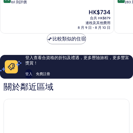
豪
塔
分
分
161 則評價
283
華
列
(滿
(滿
現
HK$734
度
分
分
售
假
為
為
合共 HK$879
HK$734
村
連稅及其他費用
10
10
8 月 9 日 - 8 月 10 日
及
分)，
分)，
泳
卓
完
比較類似的住宿
池
越，
美，
別
161
283
墅
則
則
賽
評
評
登入查看合資格的折扣及禮遇，更多歷險旅程，更多豐富
泰
價
價
獎賞！
篇
篇
評
評
登入
免費註冊
價
價
關於鄰近區域