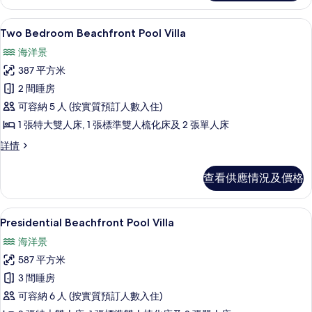
(Deluxe
Pool)
Garden
Two Bedroom Beachfront Pool Villa
載
的
10
Pool)
Two Bedroom Beachfront Pool Villa
入
詳
相
海洋景
情
所
片
387 平方米
有
2 間睡房
Two
可容納 5 人 (按實質預訂人數入住)
Bedroom
1 張特大雙人床, 1 張標準雙人梳化床及 2 張單人床
Beachfront
Pool
Two
詳情
Bedroom
Villa
Beachfront
的
查看供應情況及價格
Pool
相
Villa
詳
片
Presidential Beachfront Poo
載
10
情
Presidential Beachfront Pool Villa
入
海洋景
所
587 平方米
有
3 間睡房
Presidential
可容納 6 人 (按實質預訂人數入住)
Beachfront