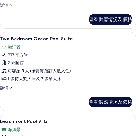
Suite
Premium
詳情
Ocean
King
Pool
的
查看供應情況及價格
Suite
相
King
詳
片
Two Bedroom Ocean Pool Suite | 
載
13
情
Two Bedroom Ocean Pool Suite
入
海洋景
所
213 平方米
有
2 間睡房
Two
可容納 5 人 (按實質預訂人數入住)
Bedroom
1 張特大雙人床及 2 張單人床
Ocean
Pool
Two
詳情
Bedroom
Suite
Ocean
的
查看供應情況及價格
Pool
相
Suite
詳
片
Beachfront Pool Villa | 客房設施服務
載
13
情
Beachfront Pool Villa
入
海洋景
所