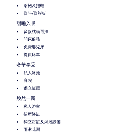
浴袍及拖鞋
熨斗/熨衫板
甜睡入眠
多款枕頭選擇
開床服務
免費嬰兒床
提供床單
奢華享受
私人泳池
庭院
獨立飯廳
煥然一新
私人浴室
按摩浴缸
獨立浴缸及淋浴設備
雨淋花灑