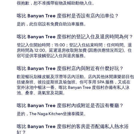
很抱歉，恕不准攜帶寵物及輔助動物入住。
喀比 Banyan Tree 度假村是否設有店內泊車位？
是的，此住宿設有免費自助泊車服務。
喀比 Banyan Tree 度假村的登記入住及退房時間為何？
登記入住開始時間：15:00；登記入住結束時間：任何時間。退
房時間為 12:00。延遲退房收取附加費 (因應供應情況而定)。住
宿可提供零接觸登記入住與退房服務。
喀比 Banyan Tree 度假村店內與附近有什麼好玩？
歡迎暢玩划橡皮艇及浮潛等店內活動。店內其他休閒康樂節目包
括健身班、彼拉提斯班及瑜伽班。你可享用 SPA 服務，又或在
室外泳池中暢泳一番。喀比 Banyan Tree 度假村亦備有私人泳
池、桑拿、蒸氣室及花園。
喀比 Banyan Tree 度假村內或附近是否設有餐廳？
是的，The Naga Kitchen坐擁泰國菜。
喀比 Banyan Tree 度假村的客房是否配備私人熱水浴
缸？