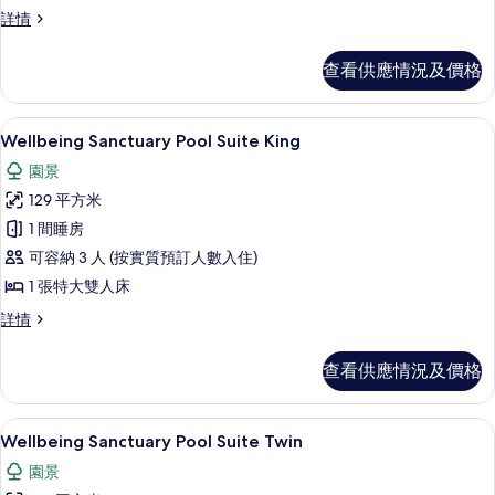
甄
甄
詳情
選
選
海
海
查看供應情況及價格
洋
洋
游
游
泳
迷你吧贈品、房內夾萬、書桌、手提電
載
9
池
Wellbeing Sanctuary Pool Suite King
泳
入
特
池
園景
大
所
床
特
129 平方米
有
套
大
1 間睡房
房
Wellbeing
詳
床
可容納 3 人 (按實質預訂人數入住)
Sanctuary
情
套
1 張特大雙人床
Pool
房
Suite
Wellbeing
詳情
Sanctuary
King
的
Pool
的
查看供應情況及價格
相
Suite
相
King
片
詳
片
迷你吧贈品、房內夾萬、書桌、手提電
載
10
情
Wellbeing Sanctuary Pool Suite Twin
入
園景
所