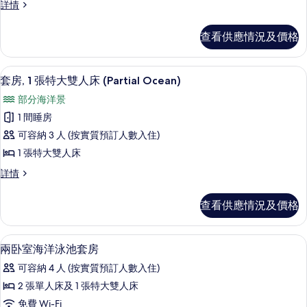
套
詳情
2
房,
張
2
查看供應情況及價格
張
單
單
人
人
迷你吧贈品、房內夾萬、書桌、手提電
載
11
床
床
套房, 1 張特大雙人床 (Partial Ocean)
入
(Partial
(Partial
部分海洋景
Ocean)
所
Ocean)
詳
1 間睡房
有
情
的
可容納 3 人 (按實質預訂人數入住)
套
相
1 張特大雙人床
房,
片
套
詳情
1
房,
張
1
查看供應情況及價格
張
特
特
大
大
迷你吧贈品、房內夾萬、書桌、手提電
載
8
雙
雙
兩卧室海洋泳池套房
入
人
人
可容納 4 人 (按實質預訂人數入住)
床
所
床
(Partial
2 張單人床及 1 張特大雙人床
有
Ocean)
(Partial
免費 Wi-Fi