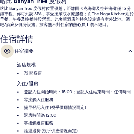
喀比 Banyan Tree 度假村
喀比 Banyan Tree 度假村位置優越，距離圖卡克海灘及空芒海灘僅 15 分
鐘車程。你可到訪 SPA，享受按摩或水療服務；而The Naga Kitchen則於
早餐、午餐及晚餐時段營業。此奢華酒店的特色設施還有室外泳池、酒
吧/酒廊及健身設施。旅客無不對住宿的熱心員工讚不絕口。
住宿詳情
住宿摘要
酒店規模
72 間客房
入住/退房
登記入住開始時間：15:00；登記入住結束時間：任何時間
零接觸入住服務
提早登記入住 (視乎供應情況而定)
退房時間為 12:00
零接觸退房服務
延遲退房 (視乎供應情況而定)