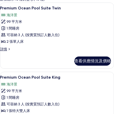
客
Premium Ocean Pool Suite Twin | 
載
12
Premium Ocean Pool Suite Twin
房
入
篩
海洋景
所
選
99 平方米
有
條
1 間睡房
Premium
件
可容納 3 人 (按實質預訂人數入住)
Ocean
2 張單人床
Pool
Suite
Premium
詳情
Ocean
Twin
Pool
的
查看供應情況及價格
Suite
相
Twin
詳
片
客房景觀
載
11
情
Premium Ocean Pool Suite King
入
海洋景
所
99 平方米
有
1 間睡房
Premium
可容納 3 人 (按實質預訂人數入住)
Ocean
1 張特大雙人床
Pool