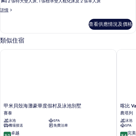
2 張特大雙人床, 1 張標準雙人梳化床及 2 張單人床
Pool
Villa
Presidential
詳情
Beachfront
的
Pool
查看供應情況及價格
相
Villa
詳
片
情
類似住宿
甲米貝殼海灘豪華度假村及泳池別墅
喀比 Var
甲
喀
甲米貝殼海灘豪華度假村及泳池別墅
喀比 Va
米
比
賽泰
農塔列
貝
Varana
泳池
SPA
泳池
殼
酒
機場接送
免費泊車
SPA
海
店
灘
農
9.0
9.4
卓越
完美
9.0
9.4