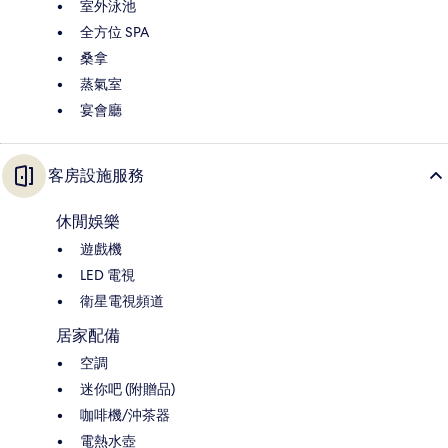
室外泳池
全方位 SPA
桑拿
蒸氣室
宴會廳
客房設施服務
休閒娛樂
遊戲機
LED 電視
衛星電視頻道
居家配備
空調
迷你吧 (附贈品)
咖啡機/沖茶器
電熱水壺