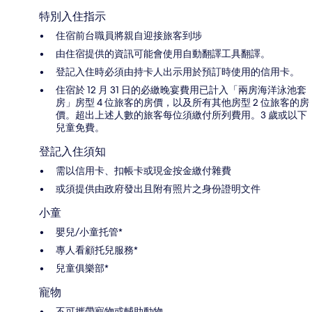
特別入住指示
住宿前台職員將親自迎接旅客到埗
由住宿提供的資訊可能會使用自動翻譯工具翻譯。
登記入住時必須由持卡人出示用於預訂時使用的信用卡。
住宿於 12 月 31 日的必繳晚宴費用已計入「兩房海洋泳池套
房」房型 4 位旅客的房價，以及所有其他房型 2 位旅客的房
價。超出上述人數的旅客每位須繳付所列費用。3 歲或以下
兒童免費。
登記入住須知
需以信用卡、扣帳卡或現金按金繳付雜費
或須提供由政府發出且附有照片之身份證明文件
小童
嬰兒/小童托管*
專人看顧托兒服務*
兒童俱樂部*
寵物
不可攜帶寵物或輔助動物