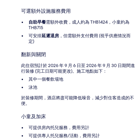
可選額外設施服務費用
自助早餐
需額外收費，成人約為 THB1424，小童約為
THB715
可安排
延遲退房
，但需額外支付費用 (視乎供應情況而
定)
翻新與關閉
此住宿預計於 2026 年 9 月 6 日至 2026 年 9 月 30 日期間進
行裝修 (完工日期可能更改)。施工地點如下：
其中一個餐飲場地
泳池
於裝修期間，酒店將盡可能降低噪音，減少對住客造成的不
便。
小童及加床
可提供房內托兒服務，費用另計
可提供專人托兒服務/活動，費用另計