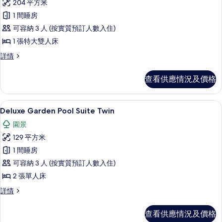
204 平方米
有
1 間睡房
Beachfront
可容納 3 人 (按實質預訂人數入住)
Pool
1 張特大雙人床
Villa
的
Beachfront
詳情
Pool
相
Villa
查看供應情況及價格
片
詳
情
迷你吧贈品、房內夾萬、書桌、手提電
載
9
Deluxe Garden Pool Suite Twin
入
園景
所
129 平方米
有
1 間睡房
Deluxe
可容納 3 人 (按實質預訂人數入住)
Garden
2 張單人床
Pool
Suite
Deluxe
詳情
Garden
Twin
Pool
的
查看供應情況及價格
Suite