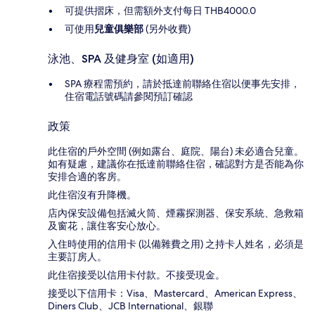
可提供摺床，但需額外支付每日 THB4000.0
可使用
兒童俱樂部
(另外收費)
泳池、SPA 及健身室 (如適用)
SPA 療程需預約，請於抵達前聯絡住宿以便事先安排，
住宿電話號碼請參閱預訂確認
政策
此住宿的戶外空間 (例如露台、庭院、陽台) 未必適合兒童。
如有疑慮，建議你在抵達前聯絡住宿，確認對方是否能為你
安排合適的客房。
此住宿沒有升降機。
店內保安設備包括滅火筒、煙霧探測器、保安系統、急救箱
及窗花，讓住客安心放心。
入住時使用的信用卡 (以備雜費之用) 之持卡人姓名，必須是
主要訂房人。
此住宿接受以信用卡付款。不接受現金。
接受以下信用卡：Visa、Mastercard、American Express、
Diners Club、JCB International、銀聯