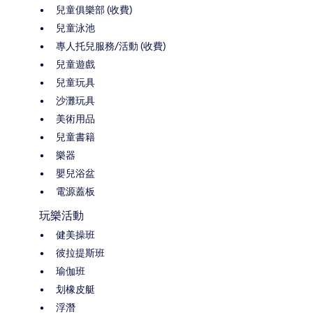
兒童俱樂部 (收費)
兒童泳池
專人托兒服務/活動 (收費)
兒童遊戲
兒童玩具
沙灘玩具
美術用品
兒童書籍
樂器
嬰兒浴盆
電源蓋板
玩樂活動
健美操班
彼拉提斯班
瑜伽班
划橡皮艇
浮潛