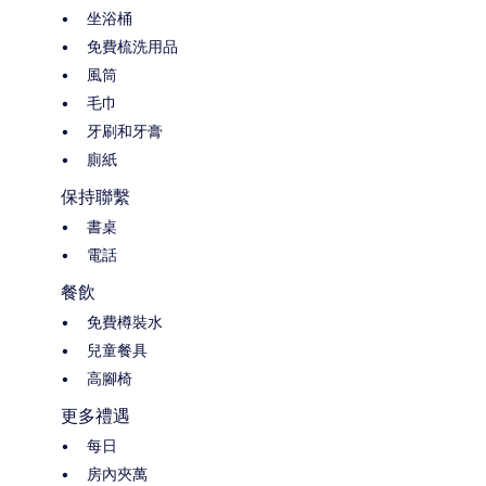
坐浴桶
免費梳洗用品
風筒
毛巾
牙刷和牙膏
廁紙
保持聯繫
書桌
電話
餐飲
免費樽裝水
兒童餐具
高腳椅
更多禮遇
每日
房內夾萬