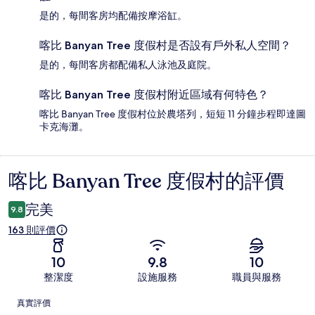
是的，每間客房均配備按摩浴缸。
喀比 Banyan Tree 度假村是否設有戶外私人空間？
是的，每間客房都配備私人泳池及庭院。
喀比 Banyan Tree 度假村附近區域有何特色？
喀比 Banyan Tree 度假村位於農塔列，短短 11 分鐘步程即達圖
卡克海灘。
喀比 Banyan Tree 度假村的評價
評
價
完美
9.8
163 則評價
10
9.8
10
整潔度
設施服務
職員與服務
評
真實評價