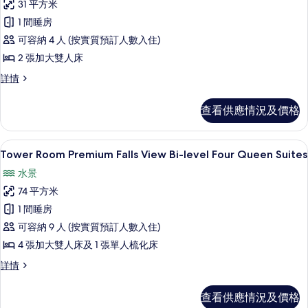
31 平方米
有
1 間睡房
Tower
可容納 4 人 (按實質預訂人數入住)
Room Premium
2 張加大雙人床
Falls
View Two
Tower
詳情
Room Premium
Queen
Falls
Suite
查看供應情況及價格
View Two
的
Queen
Suite
相
書桌、遮光窗簾/窗簾、熨斗/熨衫板、
載
3
詳
Tower Room Premium Falls View Bi-level Four Queen Suites
片
入
情
水景
所
74 平方米
有
1 間睡房
Tower
可容納 9 人 (按實質預訂人數入住)
Room Premium
4 張加大雙人床及 1 張單人梳化床
Falls
View Bi-
Tower
詳情
Room Premium
level
Falls
Four
查看供應情況及價格
View Bi-