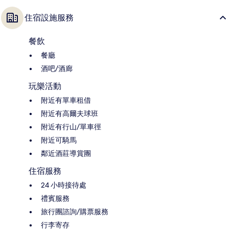
住宿設施服務
餐飲
餐廳
酒吧/酒廊
玩樂活動
附近有單車租借
附近有高爾夫球班
附近有行山/單車徑
附近可騎馬
鄰近酒莊導賞團
住宿服務
24 小時接待處
禮賓服務
旅行團諮詢/購票服務
行李寄存