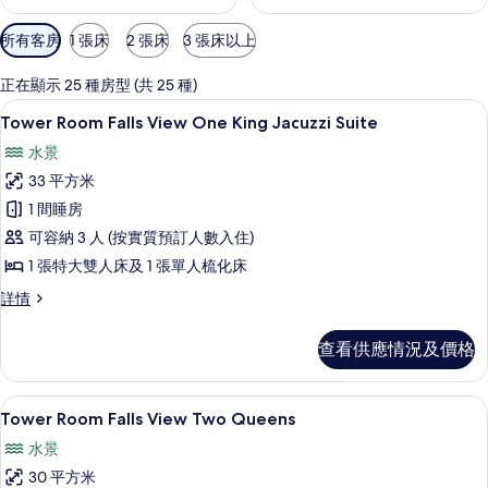
可
所有客房
1 張床
2 張床
3 張床以上
用
嘅
正在顯示 25 種房型 (共 25 種)
客
書桌、遮光窗簾/窗簾、熨斗/熨衫板、
載
6
Tower Room Falls View One King Jacuzzi Suite
房
入
篩
水景
所
選
33 平方米
有
條
1 間睡房
Tower
件
可容納 3 人 (按實質預訂人數入住)
Room Falls
1 張特大雙人床及 1 張單人梳化床
View One
King
Tower
詳情
Room Falls
Jacuzzi
View One
Suite
查看供應情況及價格
King
的
Jacuzzi
Suite
相
書桌、遮光窗簾/窗簾、熨斗/熨衫板、
載
5
詳
Tower Room Falls View Two Queens
片
入
情
水景
所
30 平方米