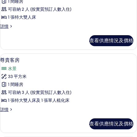
1 間睡房
Tower
可容納 2 人 (按實質預訂人數入住)
Room Falls
1 張特大雙人床
View One
King
Tower
詳情
Room Falls
的
View One
查看供應情況及價格
相
King
詳
片
情
書桌、遮光窗簾/窗簾、熨斗/熨衫板、
載
5
尊貴客房
入
水景
所
33 平方米
有
1 間睡房
尊
可容納 3 人 (按實質預訂人數入住)
貴
1 張特大雙人床及 1 張單人梳化床
客
尊
詳情
房
貴
的
客
查看供應情況及價格
房
相
詳
片
情