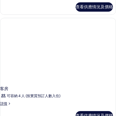
Doubles
Two
查看供應情況及價格
的
Doubles
詳
相
情
片
客房
可容納 4 人 (按實質預訂人數入住)
客
詳情
房
詳
查看供應情況及價格