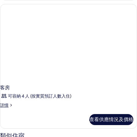
客房
可容納 4 人 (按實質預訂人數入住)
客
詳情
房
詳
查看供應情況及價格
情
類似住宿