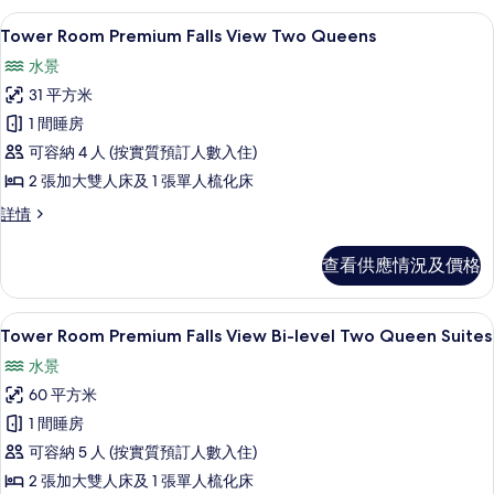
Suite
相
書桌、遮光窗簾/窗簾、熨斗/熨衫板、
載
4
詳
Tower Room Premium Falls View Two Queens
片
入
情
水景
所
31 平方米
有
1 間睡房
Tower
可容納 4 人 (按實質預訂人數入住)
Room Premium
2 張加大雙人床及 1 張單人梳化床
Falls
View Two
Tower
詳情
Room Premium
Queens
Falls
的
查看供應情況及價格
View Two
相
Queens
詳
片
書桌、遮光窗簾/窗簾、熨斗/熨衫板、
載
3
情
Tower Room Premium Falls View Bi-level Two Queen Suites
入
水景
所
60 平方米
有
1 間睡房
Tower
可容納 5 人 (按實質預訂人數入住)
Room Premium
2 張加大雙人床及 1 張單人梳化床
Falls