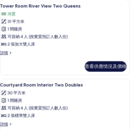
客房景觀
載
4
Tower Room River View Two Queens
入
河景
所
31 平方米
有
1 間睡房
Tower
可容納 4 人 (按實質預訂人數入住)
Room River
2 張加大雙人床
View
Two Queens
Tower
詳情
Room River
的
View
查看供應情況及價格
相
Two Queens
詳
片
情
書桌、遮光窗簾/窗簾、熨斗/熨衫板、
載
5
Courtyard Room Interior Two Doubles
入
30 平方米
所
1 間睡房
有
可容納 4 人 (按實質預訂人數入住)
Courtyard
2 張標準雙人床
Room Interior
Courtyard
詳情
Two
Room Interior