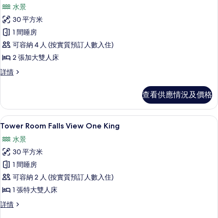
入
水景
所
30 平方米
有
1 間睡房
Tower
可容納 4 人 (按實質預訂人數入住)
Room Falls
2 張加大雙人床
View Two
Queens
Tower
詳情
Room Falls
的
View Two
查看供應情況及價格
相
Queens
詳
片
情
書桌、遮光窗簾/窗簾、熨斗/熨衫板、
載
4
Tower Room Falls View One King
入
水景
所
30 平方米
有
1 間睡房
Tower
可容納 2 人 (按實質預訂人數入住)
Room Falls
1 張特大雙人床
View One
King
Tower
詳情
Room Falls
的