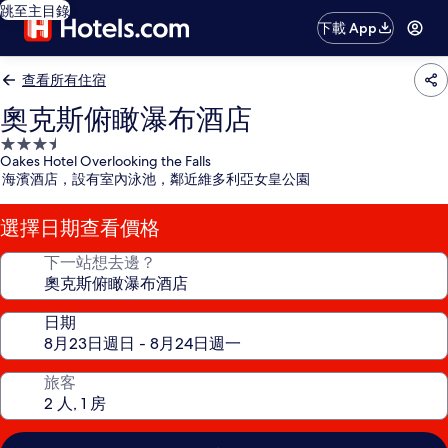
跳至主目錄
下載 App
查看所有住宿
奧克斯俯瞰瀑布酒店
3.5
Oakes Hotel Overlooking the Falls
星
海濱酒店，設有室內泳池，鄰近維多利亞女皇公園
級
住
選擇日期查看價格
宿
下一站想去邊？
日期
旅客