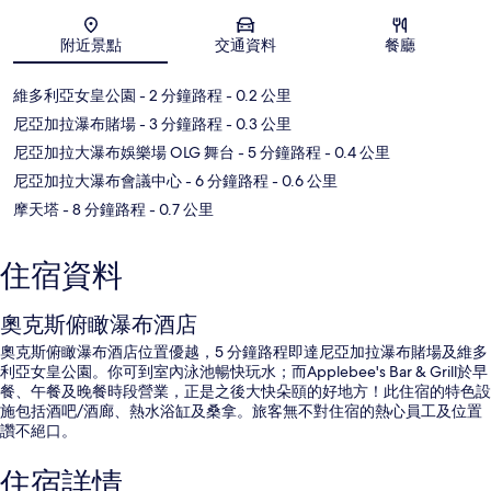
地圖
附近景點
交通資料
餐廳
維多利亞女皇公園
- 2 分鐘路程
- 0.2 公里
尼亞加拉瀑布賭場
- 3 分鐘路程
- 0.3 公里
尼亞加拉大瀑布娛樂場 OLG 舞台
- 5 分鐘路程
- 0.4 公里
尼亞加拉大瀑布會議中心
- 6 分鐘路程
- 0.6 公里
摩天塔
- 8 分鐘路程
- 0.7 公里
住宿資料
奧克斯俯瞰瀑布酒店
奧克斯俯瞰瀑布酒店位置優越，5 分鐘路程即達尼亞加拉瀑布賭場及維多
利亞女皇公園。你可到室內泳池暢快玩水；而Applebee's Bar & Grill於早
餐、午餐及晚餐時段營業，正是之後大快朵頤的好地方！此住宿的特色設
施包括酒吧/酒廊、熱水浴缸及桑拿。旅客無不對住宿的熱心員工及位置
讚不絕口。
住宿詳情