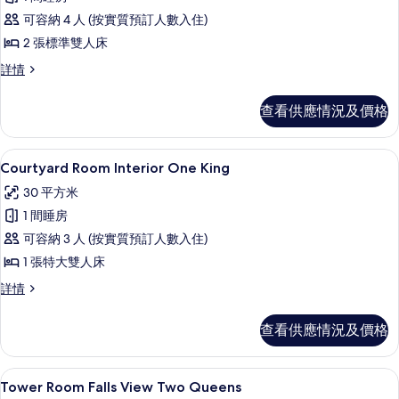
有
可容納 4 人 (按實質預訂人數入住)
Courtyard
2 張標準雙人床
Room Interior
Courtyard
詳情
Two
Room Interior
Doubles
Two
查看供應情況及價格
的
Doubles
詳
相
情
書桌、遮光窗簾/窗簾、熨斗/熨衫板、
載
片
5
Courtyard Room Interior One King
入
30 平方米
所
1 間睡房
有
可容納 3 人 (按實質預訂人數入住)
Courtyard
1 張特大雙人床
Room Interior
Courtyard
詳情
One
Room Interior
King
One
查看供應情況及價格
的
King
詳
相
情
書桌、遮光窗簾/窗簾、熨斗/熨衫板、
載
片
4
Tower Room Falls View Two Queens