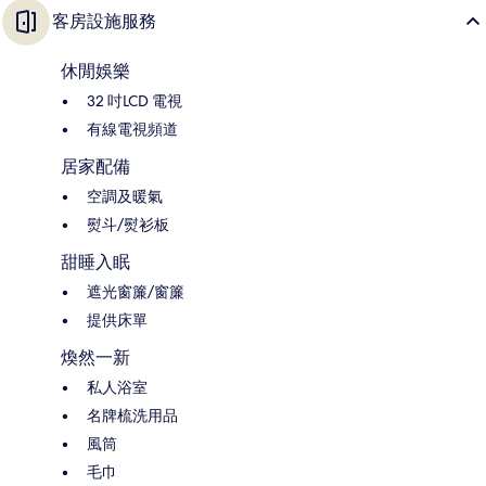
客房設施服務
休閒娛樂
32 吋LCD 電視
有線電視頻道
居家配備
空調及暖氣
熨斗/熨衫板
甜睡入眠
遮光窗簾/窗簾
提供床單
煥然一新
私人浴室
名牌梳洗用品
風筒
毛巾