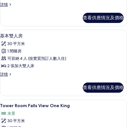
統
傳
詳情
三
統
人
三
查看供應情況及價格
人
房
房
的
詳
書桌、遮光窗簾/窗簾、熨斗/熨衫板、
載
6
情
基本雙人房
相
入
片
30 平方米
所
1 間睡房
有
可容納 4 人 (按實質預訂人數入住)
基
2 張加大雙人床
本
基
詳情
雙
本
人
雙
查看供應情況及價格
人
房
房
的
詳
書桌、遮光窗簾/窗簾、熨斗/熨衫板、
載
4
情
Tower Room Falls View One King
相
入
片
水景
所
30 平方米
有