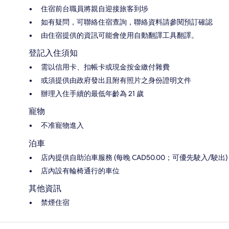
住宿前台職員將親自迎接旅客到埗
如有疑問，可聯絡住宿查詢，聯絡資料請參閱預訂確認
由住宿提供的資訊可能會使用自動翻譯工具翻譯。
登記入住須知
需以信用卡、扣帳卡或現金按金繳付雜費
或須提供由政府發出且附有照片之身份證明文件
辦理入住手續的最低年齡為 21 歲
寵物
不准寵物進入
泊車
店內提供自助泊車服務 (每晚 CAD50.00；可優先駛入/駛出)
店內設有輪椅通行的車位
其他資訊
禁煙住宿