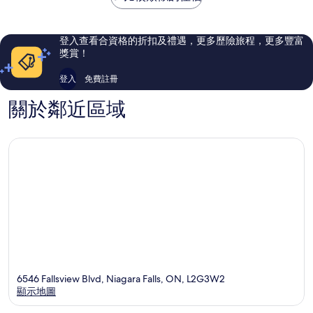
觀
6,597
1,319
則
則
評
評
登入查看合資格的折扣及禮遇，更多歷險旅程，更多豐富
價
價
獎賞！
篇
篇
評
評
登入
免費註冊
價
價
關於鄰近區域
6546 Fallsview Blvd, Niagara Falls, ON, L2G3W2
顯示地圖