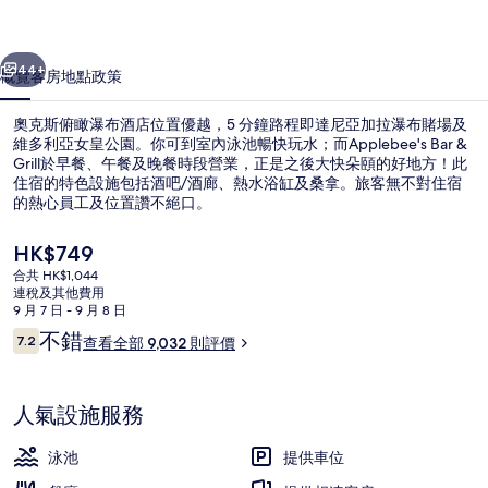
布
一個
下一個
酒
44+
概覽
客房
地點
政策
店
奧克斯俯瞰瀑布酒店位置優越，5 分鐘路程即達尼亞加拉瀑布賭場及
相
維多利亞女皇公園。你可到室內泳池暢快玩水；而Applebee's Bar &
Grill於早餐、午餐及晚餐時段營業，正是之後大快朵頤的好地方！此
片
住宿的特色設施包括酒吧/酒廊、熱水浴缸及桑拿。旅客無不對住宿
集
的熱心員工及位置讚不絕口。
現
HK$749
價
合共 HK$1,044
HK$749
連稅及其他費用
水景
9 月 7 日 - 9 月 8 日
評
不錯
7.2
查看全部 9,032 則評價
7.2 分，滿分 10 分，
價
人氣設施服務
泳池
提供車位