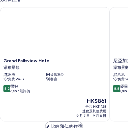
Grand Fallsview Hotel
尼亞加拉
Grand
尼
Grand Fallsview Hotel
尼亞加
Fallsview
亞
瀑布景觀
瀑布景
Hotel
加
泳池
提供車位
泳池
瀑
拉
免費 Wi-Fi
餐廳
免費 Wi
布
大
景
瀑
8.2
8.8
很好
優異
8.2
8.8
觀
布
分
分
6,597 則評價
1,3
凱
(滿
(滿
現
HK$861
悅
分
分
售
酒
為
為
合共 HK$1,128
HK$861
連稅及其他費用
店
10
10
9 月 7 日 - 9 月 8 日
瀑
分)，
分)，
布
很
優
比較類似的住宿
景
好，
異，