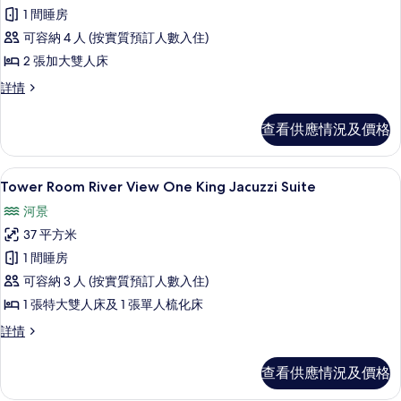
有
1 間睡房
Tower
可容納 4 人 (按實質預訂人數入住)
Room Falls
2 張加大雙人床
View Two
Queens
Tower
詳情
Room Falls
的
View Two
查看供應情況及價格
相
Queens
詳
片
情
書桌、遮光窗簾/窗簾、熨斗/熨衫板、
載
6
Tower Room River View One King Jacuzzi Suite
入
河景
所
37 平方米
有
1 間睡房
Tower
可容納 3 人 (按實質預訂人數入住)
Room River
1 張特大雙人床及 1 張單人梳化床
View One
King
Tower
詳情
Room River
Jacuzzi
View One
Suite
查看供應情況及價格
King
的
Jacuzzi