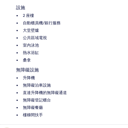
設施
2 座樓
自動櫃員機/銀行服務
大堂壁爐
公共區域電視
室內泳池
熱水浴缸
桑拿
無障礙設施
升降機
無障礙泊車設施
直達升降機的無障礙通道
無障礙登記櫃台
無障礙餐廳
樓梯間扶手