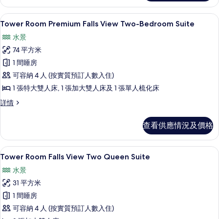
Queen
level
Four
Suites
書桌、遮光窗簾/窗簾、熨斗/熨衫板、
載
6
Queen
Tower Room Premium Falls View Two-Bedroom Suite
的
入
Suites
水景
相
詳
所
情
74 平方米
片
有
1 間睡房
Tower
可容納 4 人 (按實質預訂人數入住)
Room Premium
1 張特大雙人床, 1 張加大雙人床及 1 張單人梳化床
Falls
View Two-
Tower
詳情
Room Premium
Bedroom
Falls
Suite
查看供應情況及價格
View Two-
的
Bedroom
Suite
相
書桌、遮光窗簾/窗簾、熨斗/熨衫板、
載
4
詳
Tower Room Falls View Two Queen Suite
片
入
情
水景
所
31 平方米
有
1 間睡房
Tower
可容納 4 人 (按實質預訂人數入住)
Room Falls