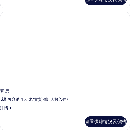
情
客房
可容納 4 人 (按實質預訂人數入住)
客
詳情
房
詳
查看供應情況及價格
情