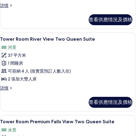
View Bi-
Tower
詳情
Room Premium
level
Falls
Two
查看供應情況及價格
View Bi-
Queen
level
Two
Suites
客房景觀
載
5
Queen
Tower Room River View Two Queen Suite
的
入
Suites
河景
相
詳
所
情
37 平方米
片
有
1 間睡房
Tower
可容納 4 人 (按實質預訂人數入住)
Room River
2 張加大雙人床
View Two
Queen
Tower
詳情
Room River
Suite
View Two
的
查看供應情況及價格
Queen
相
Suite
詳
片
書桌、遮光窗簾/窗簾、熨斗/熨衫板、
載
4
情
Tower Room Premium Falls View Two Queen Suite
入
水景
所