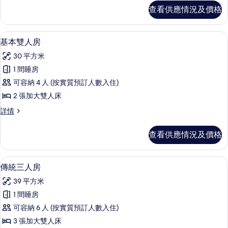
View One
查看供應情況及價格
相
King
詳
片
情
書桌、遮光窗簾/窗簾、熨斗/熨衫板、
載
5
基本雙人房
入
30 平方米
所
1 間睡房
有
可容納 4 人 (按實質預訂人數入住)
基
2 張加大雙人床
本
基
詳情
雙
本
人
雙
查看供應情況及價格
人
房
房
的
詳
傳統三人房 | 書桌、遮光窗簾/窗簾、
載
6
情
傳統三人房
相
入
片
39 平方米
所
1 間睡房
有
可容納 6 人 (按實質預訂人數入住)
傳
3 張加大雙人床