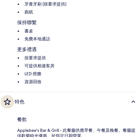
牙膏牙刷 (按要求提供)
廁紙
保持聯繫
書桌
免費本地通話
更多禮遇
按要求提供
可提供相連客房
LED 燈膽
資源回收
特色
餐飲
Applebee's Bar & Grill - 此餐廳供應早餐、午餐及晚餐。餐廳提
供歡樂時光優惠。於指定日期營業。