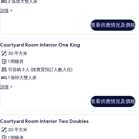
2 張加大雙人床
View Two
Queen
Tower
詳情
Room Falls
Suite
View Two
的
查看供應情況及價格
Queen
相
Suite
詳
片
書桌、遮光窗簾/窗簾、熨斗/熨衫板、
載
5
情
Courtyard Room Interior One King
入
30 平方米
所
1 間睡房
有
可容納 3 人 (按實質預訂人數入住)
Courtyard
1 張特大雙人床
Room Interior
Courtyard
詳情
One
Room Interior
King
One
查看供應情況及價格
的
King
詳
相
情
書桌、遮光窗簾/窗簾、熨斗/熨衫板、
載
片
5
Courtyard Room Interior Two Doubles
入
30 平方米
所
1 間睡房