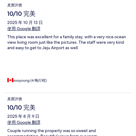
真實評價
10/10 完美
2025 年 10 月 13 日
使用 Google 翻譯
This place was excellent for a family stay, with a very nice ocean
view living room just like the pictures. The staff were very kind
and easy to get to Jeju Airport as well.
sooyoung (4 晚行程)
真實評價
10/10 完美
2025 年 8 月 9 日
使用 Google 翻譯
Couple running the property was so sweet and