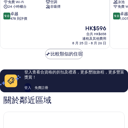
免費 Wi-Fi
空調
泳池
渡
濱
24 小時櫃台
非吸煙
免費 Wi
假
酒
村
店
9.0
9.0
卓越
卓越
9.0
9.0
酒
濟
分
分
478 則評價
1,0
店
州
(滿
(滿
現
HK$596
老
市
分
分
售
衡
市
為
為
合共 HK$658
HK$596
洞
連稅及其他費用
區
10
10
8 月 25 日 - 8 月 26 日
分)，
分)，
卓
卓
比較類似的住宿
越，
越，
478
1,007
則
則
評
評
登入查看合資格的折扣及禮遇，更多歷險旅程，更多豐富
價
價
獎賞！
篇
篇
評
評
登入
免費註冊
價
價
關於鄰近區域