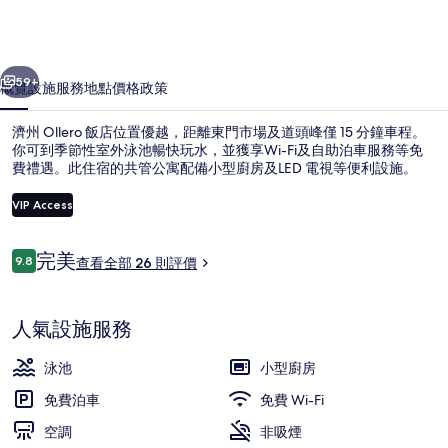
相
片
一個
下一個
集
59+
概覽
設施服務
地點
價格
政策
濟州 Ollero 飯店位置優越，距離東門市場及道頭峰僅 15 分鐘車程。
你可到季節性室外泳池暢快玩水，並獲享Wi-Fi及自助泊車服務等免
費禮遇。此住宿的共管公寓配備小型廚房及LED 電視等便利設施。
VIP Access
評
完美
9.8
查看全部 26 則評價
9.8 分，滿分 10 分，
價
內部細節
人氣設施服務
泳池
小型廚房
免費泊車
免費 Wi-Fi
空調
非吸煙