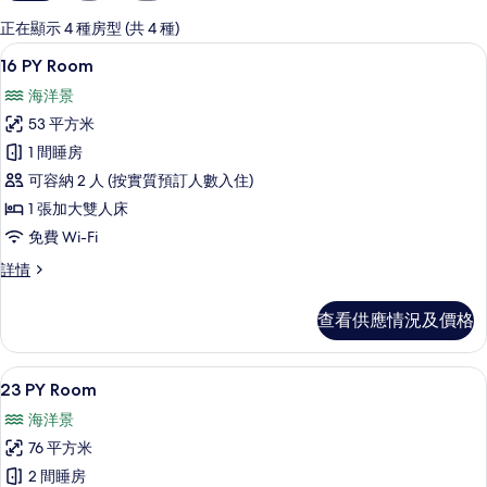
用
嘅
正在顯示 4 種房型 (共 4 種)
客
16 PY Room | 隔音、免費 Wi-Fi、床單
載
13
16 PY Room
房
入
篩
海洋景
所
選
53 平方米
有
條
1 間睡房
16
件
可容納 2 人 (按實質預訂人數入住)
PY
1 張加大雙人床
Room
免費 Wi-Fi
的
相
16
詳情
PY
片
Room
查看供應情況及價格
詳
情
23 PY Room | 隔音、免費 Wi-Fi、床單
載
17
23 PY Room
入
海洋景
所
76 平方米
有
2 間睡房