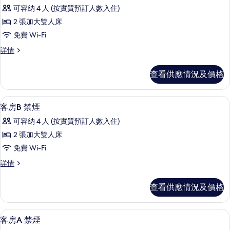
23
可容納 4 人 (按實質預訂人數入住)
PY
2 張加大雙人床
Room
免費 Wi-Fi
的
相
23
詳情
PY
片
Room
查看供應情況及價格
詳
情
隔音、免費 Wi-Fi、床單
載
18
客房B 禁煙
入
可容納 4 人 (按實質預訂人數入住)
所
2 張加大雙人床
有
免費 Wi-Fi
客
客
詳情
房
房
B
B
查看供應情況及價格
禁
禁
煙
煙
詳
隔音、免費 Wi-Fi、床單
載
16
情
的
客房A 禁煙
入