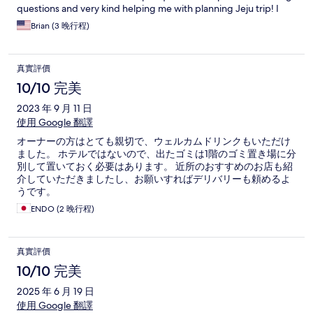
questions and very kind helping me with planning Jeju trip! I
highly recommend this place to anyone who are planning a Jeju
Brian (3 晚行程)
trip!
真實評價
10/10 完美
2023 年 9 月 11 日
使用 Google 翻譯
オーナーの方はとても親切で、ウェルカムドリンクもいただけ
ました。 ホテルではないので、出たゴミは1階のゴミ置き場に分
別して置いておく必要はあります。 近所のおすすめのお店も紹
介していただきましたし、お願いすればデリバリーも頼めるよ
うです。
ENDO (2 晚行程)
真實評價
10/10 完美
2025 年 6 月 19 日
使用 Google 翻譯