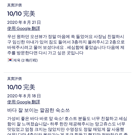
真實評價
10/10 完美
2020 年 8 月 21 日
使用 Google 翻譯
우선 원하던 오션뷰가 정말 마음에 쏙 들었어요 사장님 친절하시
구 임신한 아내가 있어 짐도 들어서 3층까지 올려주시고 2층으로
바꿔주시려고 물어 보셨다네요 . 세심함에 좋았습니다 다음에 제
주를 방문한다면 다시 가고 싶은 곳입니다
제욱 (2 晚行程)
真實評價
10/10 完美
2020 年 8 月 18 日
使用 Google 翻譯
바다 잘 보이는 깔끔한 숙소쓰
가성비 좋은 바다 바로 앞 숙소! 호스트 분들도 너무 친절하고 세심
함이 잘 느껴졌습니답~ 하루 한잔 제공해주시는 망고쥬스도 너무
맛있었고 엄청 크지는 않았지만 수영장도 정말 재밌게 잘 사용했
어용! 다만 4층이라 올라가는게 조금 힘들긴 했지만 전반적으로 좋