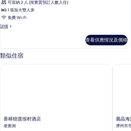
相
可容納 2 人 (按實質預訂人數入住)
所
片
1 張加大雙人床
有
免費 Wi-Fi
客
客
詳情
房
房
A
A
查看供應情況及價格
禁
禁
煙
煙
詳
類似住宿
情
的
相
香樟樹渡假村酒店
麗晶海濱
片
香
麗
香樟樹渡假村酒店
麗晶海
樟
晶
老衡洞
濟州市
樹
海