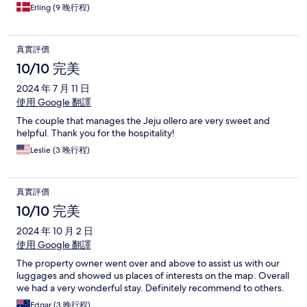
Erling (9 晚行程)
真實評價
10/10 完美
2024 年 7 月 11 日
使用 Google 翻譯
The couple that manages the Jeju ollero are very sweet and
helpful. Thank you for the hospitality!
Leslie (3 晚行程)
真實評價
10/10 完美
2024 年 10 月 2 日
使用 Google 翻譯
The property owner went over and above to assist us with our
luggages and showed us places of interests on the map. Overall
we had a very wonderful stay. Definitely recommend to others.
Edgar (3 晚行程)