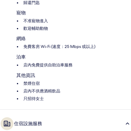
歸還門匙
寵物
不准寵物進入
歡迎輔助動物
網絡
免費客房 Wi-Fi (速度：25 Mbps 或以上)
泊車
店內免費提供自助泊車服務
其他資訊
禁煙住宿
店內不供應酒精飲品
只招待女士
住宿設施服務