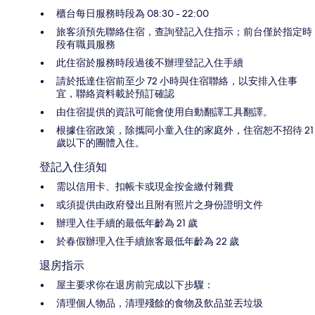
櫃台每日服務時段為 08:30 - 22:00
旅客須預先聯絡住宿，查詢登記入住指示；前台僅於指定時
段有職員服務
此住宿於服務時段過後不辦理登記入住手續
請於抵達住宿前至少 72 小時與住宿聯絡，以安排入住事
宜，聯絡資料載於預訂確認
由住宿提供的資訊可能會使用自動翻譯工具翻譯。
根據住宿政策，除攜同小童入住的家庭外，住宿恕不招待 21
歲以下的團體入住。
登記入住須知
需以信用卡、扣帳卡或現金按金繳付雜費
或須提供由政府發出且附有照片之身份證明文件
辦理入住手續的最低年齡為 21 歲
於春假辦理入住手續旅客最低年齡為 22 歲
退房指示
屋主要求你在退房前完成以下步驟：
清理個人物品，清理殘餘的食物及飲品並丟垃圾