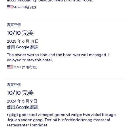
accommodating. Beautiful views from our room.
Mira (3 晚行程)
真實評價
10/10 完美
2023 年 6 月 14 日
使用 Google 翻譯
The owner was so kind and the hotel was well managed. I
enjoyed to stay this hotel.
Peter (2 晚行程)
真實評價
10/10 完美
2024 年 5 月 9 日
使用 Google 翻譯
rigtigt godt sted vi meget gerne vil vælge hvis vi skal besøge
Jeju en anden gang. Tæt på busforbindelser og masser af
restauranter i området