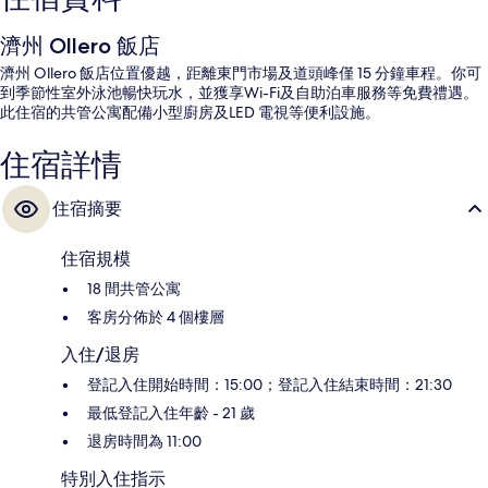
濟州 Ollero 飯店
濟州 Ollero 飯店位置優越，距離東門市場及道頭峰僅 15 分鐘車程。你可
到季節性室外泳池暢快玩水，並獲享Wi-Fi及自助泊車服務等免費禮遇。
此住宿的共管公寓配備小型廚房及LED 電視等便利設施。
住宿詳情
住宿摘要
住宿規模
18 間共管公寓
客房分佈於 4 個樓層
入住/退房
登記入住開始時間：15:00；登記入住結束時間：21:30
最低登記入住年齡 - 21 歲
退房時間為 11:00
特別入住指示