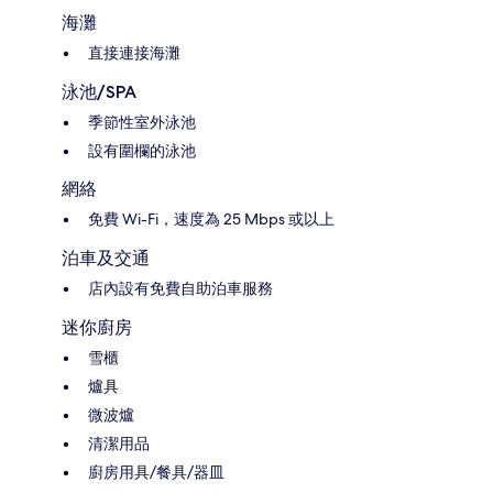
海灘
直接連接海灘
泳池/SPA
季節性室外泳池
設有圍欄的泳池
網絡
免費 Wi-Fi，速度為 25 Mbps 或以上
泊車及交通
店內設有免費自助泊車服務
迷你廚房
雪櫃
爐具
微波爐
清潔用品
廚房用具/餐具/器皿