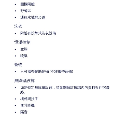
圍欄隔離
野餐區
通往水域的步道
洗衣
附近有投幣式洗衣設備
恆溫控制
空調
暖氣
寵物
只可攜帶輔助動物 (不准攜帶寵物)
無障礙設施
如需特定無障礙設施，請參閱預訂確認內的資料與住宿聯
絡。
樓梯間扶手
無升降機
隔音