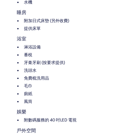
水機
睡房
附加日式床墊 (另外收費)
提供床單
浴室
淋浴設備
番梘
牙膏牙刷 (按要求提供)
洗頭水
免費梳洗用品
毛巾
廁紙
風筒
娛樂
附數碼服務的 40 吋LED 電視
戶外空間