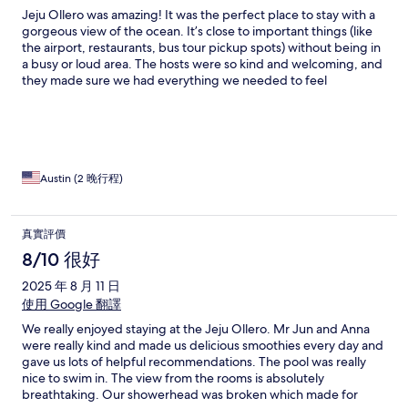
Jeju Ollero was amazing! It was the perfect place to stay with a
gorgeous view of the ocean. It’s close to important things (like
the airport, restaurants, bus tour pickup spots) without being in
a busy or loud area. The hosts were so kind and welcoming, and
they made sure we had everything we needed to feel
comfortable during our stay. Ana greeted us when we arrived,
and her English is great! As an American who has struggled with
learning the Korean language, that was so helpful for me. There
is a walking trail right next to Jeju Ollero that stretches along the
coast, so we enjoyed taking advantage of that and getting to
some beaches and restaurants without taking a cab or walking
Austin (2 晚行程)
along a busy street.
真實評價
8/10 很好
2025 年 8 月 11 日
使用 Google 翻譯
We really enjoyed staying at the Jeju Ollero. Mr Jun and Anna
were really kind and made us delicious smoothies every day and
gave us lots of helpful recommendations. The pool was really
nice to swim in. The view from the rooms is absolutely
breathtaking. Our showerhead was broken which made for