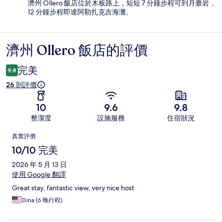
濟州 Ollero 飯店位於木板路上，短短 7 分鐘步程可到月臺岩，
12 分鐘步程即達阿勒扎克吉海灘。
濟州 Ollero 飯店的評價
評
價
完美
9.8
26 則評價
10
9.6
9.8
整潔度
設施服務
住宿狀況
評
真實評價
價
10/10 完美
2026 年 5 月 13 日
使用 Google 翻譯
Great stay, fantastic view, very nice host
Dina (6 晚行程)