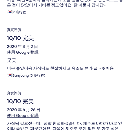
은 점이 많았어서 커버될 정도였어요! 잘 머물다 갑니답~
2 晚行程
真實評價
10/10 完美
2020 年 8 月 2 日
使用 Google 翻譯
굿굿
너무 좋았어용 사장님도 친절하시고 숙소도 뷰가 끝내줫어용
Sunyoung (3 晚行程)
真實評價
10/10 完美
2020 年 6 月 26 日
使用 Google 翻譯
사장님 같으셨는데.. 정말 친절하셨습니다. 제주도 바다가 바로 앞
이라 좋았고, 깨끗했어요. 다음에 제주도 오게 되면 또 가고 싶은