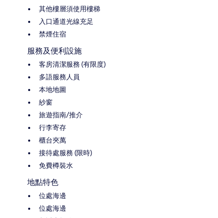
其他樓層須使用樓梯
入口通道光線充足
禁煙住宿
服務及便利設施
客房清潔服務 (有限度)
多語服務人員
本地地圖
紗窗
旅遊指南/推介
行李寄存
櫃台夾萬
接待處服務 (限時)
免費樽裝水
地點特色
位處海邊
位處海邊