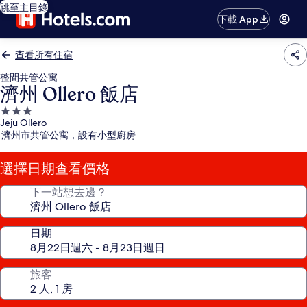
跳至主目錄
下載 App
查看所有住宿
整間共管公寓
濟州 Ollero 飯店
3.0
Jeju Ollero
星
濟州市共管公寓，設有小型廚房
級
住
選擇日期查看價格
宿
下一站想去邊？
日期
旅客