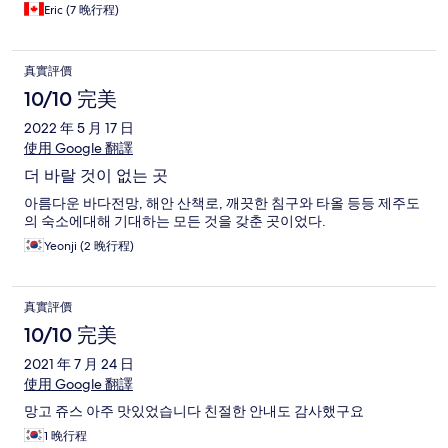
some challenging showers but other than that the place was
Eric (7 晚行程)
great. One unexpected detail is that the laundry is not in the
property but up the road a 7-minute walk away... The laundry is
a 3rd-party coin-operated 24-hour laundrette and is excellent
真實評價
but you do have to go there so budget 1.5 hours every time for
that. Also, no pan-frying meat so we made basic meals. No safe
10/10 完美
but apparently there are no thieves in Jeju. Overall it was a great
2022 年 5 月 17 日
stay and made a great base of operations for us to drive around
the island. Pro-tip if you are used to driving in North America, I
使用 Google 翻譯
found driving in Jeju to be challenging. There are speed traps
더 바랄 것이 없는 곳
all over the place and the local drivers know where they are and
speed everywhere else, so they are right up your backside as
아름다운 바다전망, 해안 산책로, 깨끗한 침구와 타올 등등 제주도
soon as the speed traps are done... also they are loose with the
의 숙소에대해 기대하는 모든 것을 갖춘 곳이었다.
lanes, I witnessed 2 accidents and was driving extremely
Yeonji (2 晚行程)
defensively, especially in roundabouts. Jeju is a large island and
there is a lot to see if you have the patience to drive around.
真實評價
10/10 完美
2021 年 7 月 24 日
使用 Google 翻譯
망고 쥬스 아주 맛있었습니다 친절한 안내도 감사했구요
1 晚行程