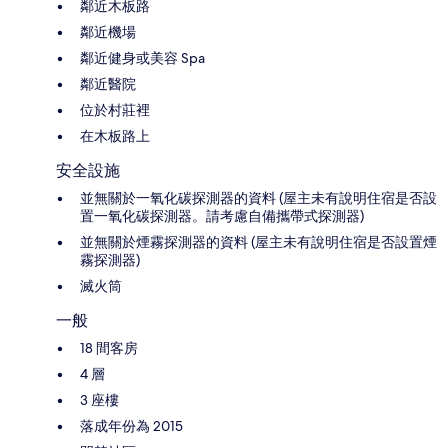
鄰近木板路
鄰近機場
鄰近健身或美容 Spa
鄰近醫院
位於村莊裡
在木板路上
安全設施
並無關於一氧化碳探測器的資料 (屋主未有說明住宿是否設
置一氧化碳探測器。請考慮自備攜帶式探測器)
並無關於煙霧探測器的資料 (屋主未有說明住宿是否設置煙
霧探測器)
滅火筒
一般
18 間客房
4 層
3 座樓
落成年份為 2015