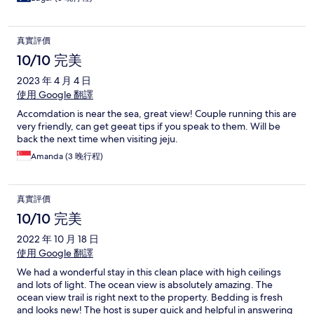
真實評價
10/10 完美
2023 年 4 月 4 日
使用 Google 翻譯
Accomdation is near the sea, great view! Couple running this are
very friendly, can get geeat tips if you speak to them. Will be
back the next time when visiting jeju.
Amanda (3 晚行程)
真實評價
10/10 完美
2022 年 10 月 18 日
使用 Google 翻譯
We had a wonderful stay in this clean place with high ceilings
and lots of light. The ocean view is absolutely amazing. The
ocean view trail is right next to the property. Bedding is fresh
and looks new! The host is super quick and helpful in answering