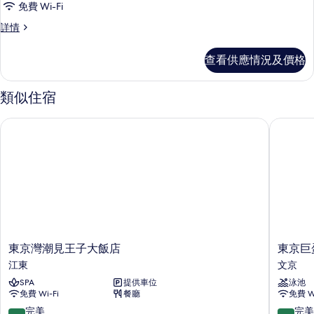
7)
免費 Wi-Fi
TWIN
相
詳
(For
East
詳情
情
片
Wing
5
-
adults),
查看供應情況及價格
DELUXE
Non
TWIN
(For
Smoking
類似住宿
5
(1
adults),
bed
東京灣潮見王子大飯店
東京巨蛋
Non
for
Smoking
(1
over
bed
age
for
of
over
7)
age
of
的
7)
相
詳
東
東
東京灣潮見王子大飯店
東京巨
情
片
京
京
江東
文京
灣
巨
SPA
提供車位
泳池
潮
蛋
免費 Wi-Fi
餐廳
免費 Wi
見
飯
王
店
9.6
9.4
完美
完美