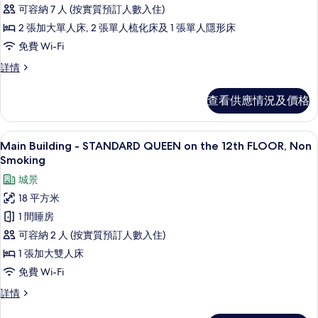
Wing
的
of
可容納 7 人 (按實質預訂人數入住)
Family
7)
相
2 張加大單人床, 2 張單人梳化床及 1 張單人隱形床
詳
Room,
片
情
免費 Wi-Fi
(For
5
East
詳情
Wing
adults),
Family
Non
查看供應情況及價格
Room,
Smoking(1
(For
5
bed
高級寢具、羽絨被、房內夾萬、手提電
載
12
adults),
Main Building - STANDARD QUEEN on the 12th FLOOR, Non
for
入
Non
Smoking
over
Smoking(1
所
城景
age
bed
有
for
of
18 平方米
over
Main
7)
1 間睡房
age
Building
的
of
可容納 2 人 (按實質預訂人數入住)
-
7)
相
1 張加大雙人床
詳
STANDARD
片
情
免費 Wi-Fi
QUEEN
on
Main
詳情
Building
the
-