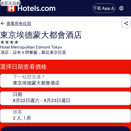
跳至主目錄
下載 App
查看所有住宿
東京埃德蒙大都會酒店
4.0
Hotel Metropolitan Edmont Tokyo
星
酒店，設有 6 間餐廳，鄰近東京巨蛋
級
住
選擇日期查看價格
宿
下一站想去邊？
日期
旅客