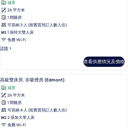
的
城景
(Edmont)
所
相
詳
26 平方米
有
情
片
1 間睡房
高
可容納 3 人 (按實質預訂人數入住)
級
1 張特大雙人床
雙
免費 Wi-Fi
人
高
詳情
房,
級
非
雙
查看供應情況及價格
人
吸
房,
煙
非
高級寢具、羽絨被、房內夾萬、手提電
載
18
吸
高級雙床房, 非吸煙房 (Edmont)
房
入
煙
(Edmont)
城景
房
所
的
(Edmont)
26 平方米
有
詳
相
1 間睡房
情
高
片
可容納 4 人 (按實質預訂人數入住)
級
2 張加大單人床
雙
免費 Wi-Fi