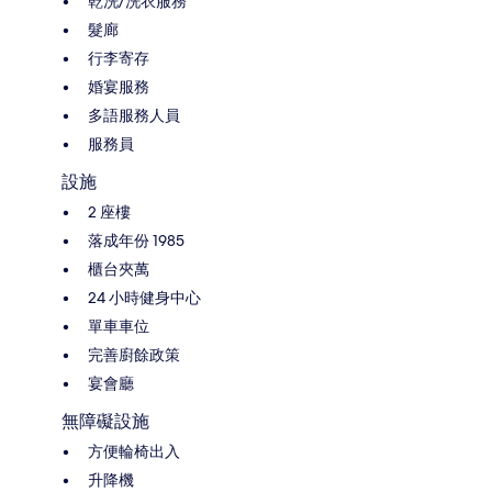
乾洗/洗衣服務
髮廊
行李寄存
婚宴服務
多語服務人員
服務員
設施
2 座樓
落成年份 1985
櫃台夾萬
24 小時健身中心
單車車位
完善廚餘政策
宴會廳
無障礙設施
方便輪椅出入
升降機