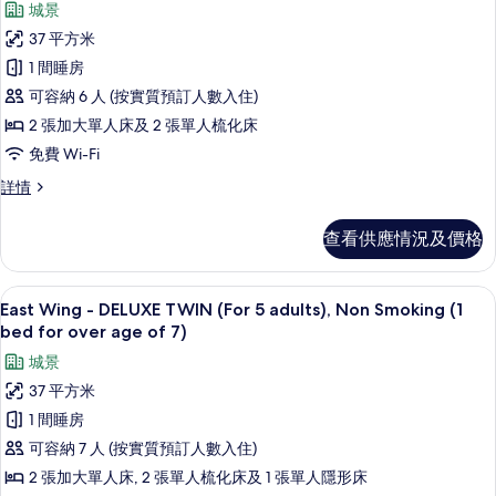
所
城景
for
Smoking
有
(1
over
37 平方米
bed
East
age
1 間睡房
for
Wing
of
over
可容納 6 人 (按實質預訂人數入住)
-
7)
age
2 張加大單人床及 2 張單人梳化床
of
DELUXE
的
7)
免費 Wi-Fi
TWIN
相
詳
(For
East
詳情
情
片
Wing
4
-
adults),
查看供應情況及價格
DELUXE
Non
TWIN
(For
Smoking
高級寢具、羽絨被、房內夾萬、手提電
載
16
4
East Wing - DELUXE TWIN (For 5 adults), Non Smoking (1
(1
入
adults),
bed for over age of 7)
bed
Non
所
城景
for
Smoking
有
(1
over
37 平方米
bed
East
age
1 間睡房
for
Wing
of
over
可容納 7 人 (按實質預訂人數入住)
-
7)
age
2 張加大單人床, 2 張單人梳化床及 1 張單人隱形床
of
DELUXE
的