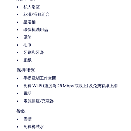
私人浴室
花灑/浴缸組合
坐浴桶
環保梳洗用品
風筒
毛巾
牙刷和牙膏
廁紙
保持聯繫
手提電腦工作空間
免費 Wi-Fi (速度為 25 Mbps 或以上) 及免費有線上網
電話
電源插座/充電器
餐飲
雪櫃
免費樽裝水