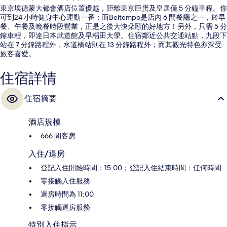
東京埃德蒙大都會酒店位置優越，距離東京巨蛋及皇居僅 5 分鐘車程。你
可到24 小時健身中心運動一番；而Beltempo是店內 6 間餐廳之一，於早
餐、午餐及晚餐時段營業，正是之後大快朵頤的好地方！另外，只需 5 分
鐘車程，即達日本武道館及早稻田大學。住宿鄰近公共交通站點，九段下
站在 7 分鐘路程外，水道橋站則在 13 分鐘路程外；而其觀光特色亦深受
旅客喜愛。
住宿詳情
住宿摘要
酒店規模
666 間客房
入住/退房
登記入住開始時間：15:00；登記入住結束時間：任何時間
零接觸入住服務
退房時間為 11:00
零接觸退房服務
特別入住指示