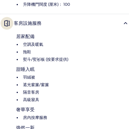
升降機門闊度 (厘米)： 100
客房設施服務
居家配備
空調及暖氣
拖鞋
熨斗/熨衫板 (按要求提供)
甜睡入眠
羽絨被
遮光窗簾/窗簾
隔音客房
高級寢具
奢華享受
房內按摩服務
煥然一新