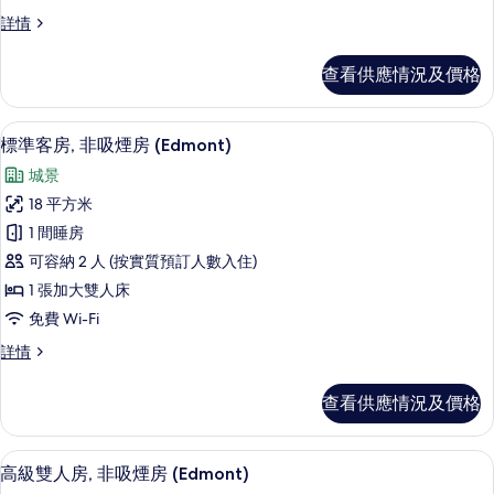
the
的
Edmont
詳情
Standard
12th
相
Room
Floor,
查看供應情況及價格
片
on
Non
the
Smoking
12th
高級寢具、羽絨被、房內夾萬、手提電
載
19
Floor,
標準客房, 非吸煙房 (Edmont)
的
入
Non
相
城景
Smoking
所
詳
片
18 平方米
有
情
1 間睡房
標
可容納 2 人 (按實質預訂人數入住)
準
1 張加大雙人床
客
免費 Wi-Fi
房,
標
詳情
非
準
吸
客
查看供應情況及價格
房,
煙
非
房
吸
高級寢具、羽絨被、房內夾萬、手提電
載
18
煙
高級雙人房, 非吸煙房 (Edmont)
(Edmont)
入
房