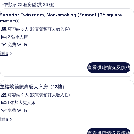
嘅
正在顯示 23 種房型 (共 23 種)
客
高級寢具、羽絨被、房內夾萬、手提電
載
11
Superior Twin room, Non-smoking (Edmont (26 square
房
入
meters))
篩
所
可容納 3 人 (按實質預訂人數入住)
選
有
條
2 張單人床
Superior
件
免費 Wi-Fi
Twin
Superior
詳情
room,
Twin
Non-
room,
查看供應情況及價格
smoking
Non-
smoking
(Edmont
(Edmont
高級寢具、羽絨被、房內夾萬、手提電
載
(26
8
(26
主樓埃德蒙高級大床房（12樓）
square
入
square
可容納 2 人 (按實質預訂人數入住)
meters))
meters))
所
詳
1 張加大雙人床
的
有
情
免費 Wi-Fi
相
主
主
詳情
片
樓
樓
埃
埃
查看供應情況及價格