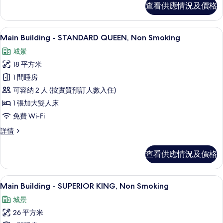
12th
查看供應情況及價格
STANDARD
FLOOR,
QUEEN
on
Non
高級寢具、羽絨被、房內夾萬、手提電
載
19
the
Main Building - STANDARD QUEEN, Non Smoking
Smoking
入
12th
的
城景
FLOOR,
所
Non
相
18 平方米
有
Smoking
片
1 間睡房
詳
Main
情
可容納 2 人 (按實質預訂人數入住)
Building
1 張加大雙人床
-
免費 Wi-Fi
STANDARD
QUEEN,
Main
詳情
Building
Non
-
Smoking
查看供應情況及價格
STANDARD
的
QUEEN,
Non
相
高級寢具、羽絨被、房內夾萬、手提電
載
18
Smoking
Main Building - SUPERIOR KING, Non Smoking
片
入
詳
城景
情
所
26 平方米
有