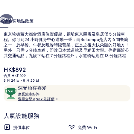
都
一個
下一個
會
127+
概覽
客房
地點
政策
酒
東京埃德蒙大都會酒店位置優越，距離東京巨蛋及皇居僅 5 分鐘車
店
程。你可到24 小時健身中心運動一番；而Beltempo是店內 6 間餐廳
之一，於早餐、午餐及晚餐時段營業，正是之後大快朵頤的好地方！
相
另外，只需 5 分鐘車程，即達日本武道館及早稻田大學。住宿鄰近公
片
共交通站點，九段下站在 7 分鐘路程外，水道橋站則在 13 分鐘路程
外；而其觀光特色亦深受旅客喜愛。
集
現
HK$892
價
合共 HK$1,109
HK$892
8 月 24 日 - 8 月 25 日
6 間餐廳；供應早餐、午餐和晚餐
評
9.6
深受旅客喜愛
價
廣
分
廣受旅客好評
受
查看全部 3,937 則評價
(滿
旅
分
客
為
人氣設施服務
好
10
評
分)，
提供車位
免費 Wi-Fi
深