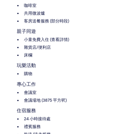
咖啡室
共用微波爐
客房送餐服務 (部分時段)
親子同遊
小童免費入住 (查看詳情)
雜貨店/便利店
床欄
玩樂活動
購物
專心工作
會議室
會議場地 (3875 平方呎)
住宿服務
24 小時接待處
禮賓服務