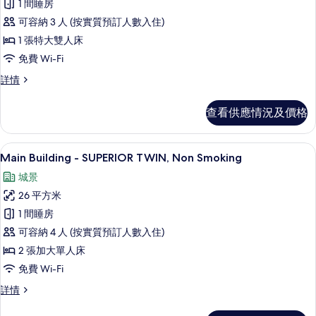
1 間睡房
Main
可容納 3 人 (按實質預訂人數入住)
Building
1 張特大雙人床
-
免費 Wi-Fi
SUPERIOR
KING,
Main
詳情
Building
Non
-
Smoking
查看供應情況及價格
SUPERIOR
的
KING,
Non
相
高級寢具、羽絨被、房內夾萬、手提電
載
18
Smoking
Main Building - SUPERIOR TWIN, Non Smoking
片
入
詳
城景
情
所
26 平方米
有
1 間睡房
Main
可容納 4 人 (按實質預訂人數入住)
Building
2 張加大單人床
-
免費 Wi-Fi
SUPERIOR
TWIN,
Main
詳情
Building
Non
-