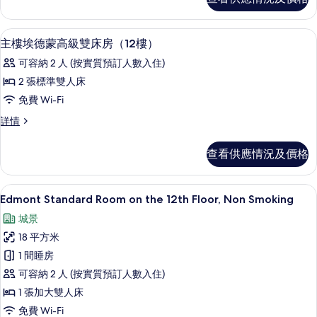
德
德
蒙
蒙
高
高級寢具、羽絨被、房內夾萬、手提電
載
8
級
主樓埃德蒙高級雙床房（12樓）
高
入
大
級
可容納 2 人 (按實質預訂人數入住)
床
所
房
大
2 張標準雙人床
有
（12
床
免費 Wi-Fi
樓）
主
詳
房
主
詳情
樓
情
樓
（12
埃
埃
查看供應情況及價格
樓）
德
德
蒙
的
蒙
高
高級寢具、羽絨被、房內夾萬、手提電
載
相
13
級
Edmont Standard Room on the 12th Floor, Non Smoking
高
入
雙
片
級
城景
床
所
房
雙
18 平方米
有
（12
床
1 間睡房
樓）
Edmont
詳
房
可容納 2 人 (按實質預訂人數入住)
Standard
情
（12
1 張加大雙人床
Room
樓）
免費 Wi-Fi
on