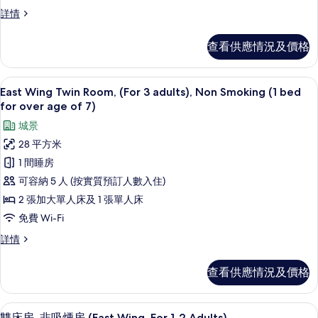
床
高
詳情
房,
級
非
雙
查看供應情況及價格
床
吸
房,
煙
非
高級寢具、羽絨被、房內夾萬、手提電
載
11
吸
East Wing Twin Room, (For 3 adults), Non Smoking (1 bed
房
入
煙
for over age of 7)
(Edmont)
房
所
城景
的
(Edmont)
有
詳
28 平方米
相
情
East
1 間睡房
片
Wing
可容納 5 人 (按實質預訂人數入住)
Twin
2 張加大單人床及 1 張單人床
Room,
免費 Wi-Fi
(For
3
East
詳情
Wing
adults),
Twin
Non
查看供應情況及價格
Room,
Smoking
(For
3
(1
高級寢具、羽絨被、房內夾萬、手提電
載
11
adults),
雙床房, 非吸煙房 (East Wing, For 1-2 Adults)