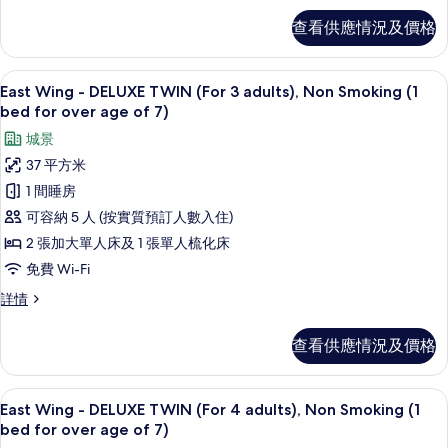
(For
-
1-
查看供應情況及價格
DELUXE
2
TWIN
adults),
(For
高級寢具、羽絨被、房內夾萬、手提電
載
16
1-
Non-
East Wing - DELUXE TWIN (For 3 adults), Non Smoking (1
入
2
bed for over age of 7)
Smoking
adults),
所
的
城景
Non-
有
Smoking
相
37 平方米
詳
East
片
1 間睡房
情
Wing
可容納 5 人 (按實質預訂人數入住)
-
2 張加大單人床及 1 張單人梳化床
DELUXE
免費 Wi-Fi
TWIN
(For
East
詳情
Wing
3
-
adults),
查看供應情況及價格
DELUXE
Non
TWIN
(For
Smoking
高級寢具、羽絨被、房內夾萬、手提電
載
16
3
East Wing - DELUXE TWIN (For 4 adults), Non Smoking (1
(1
入
adults),
bed for over age of 7)
bed
Non