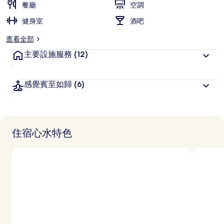
餐廳
空調
受
旅
健身室
酒吧
客
查看全部
喜
愛
主要設施服務
(12)
感覺賓至如歸
(6)
住宿心水特色