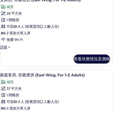
bed
入
Non
for
城景
Smoking
所
over
(1
28 平方米
有
bed
age
1 間睡房
for
雙
of
over
可容納 4 人 (按實質預訂人數入住)
7)
床
age
2 張加大單人床
of
的
房,
免費 Wi-Fi
7)
相
非
詳
雙
詳情
片
情
吸
床
煙
房,
查看供應情況及價格
非
房
吸
(East
煙
高級寢具、羽絨被、房內夾萬、手提電
載
16
房
Wing,
家庭客房, 非吸煙房 (East Wing, For 1-2 Adults)
入
(East
For
城景
Wing,
所
1-
For
37 平方米
有
2
1-
1 間睡房
2
Adults)
家
Adults)
可容納 4 人 (按實質預訂人數入住)
的
庭
詳
2 張加大單人床
相
情
客