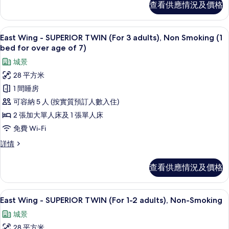
Smoking
查看供應情況及價格
SUPERIOR
的
TWIN,
Non
相
高級寢具、羽絨被、房內夾萬、手提電
載
11
Smoking
East Wing - SUPERIOR TWIN (For 3 adults), Non Smoking (1
片
入
詳
bed for over age of 7)
情
所
城景
有
28 平方米
East
1 間睡房
Wing
可容納 5 人 (按實質預訂人數入住)
-
2 張加大單人床及 1 張單人床
SUPERIOR
免費 Wi-Fi
TWIN
(For
East
詳情
Wing
3
-
adults),
查看供應情況及價格
SUPERIOR
Non
TWIN
(For
Smoking
高級寢具、羽絨被、房內夾萬、手提電
載
11
3
East Wing - SUPERIOR TWIN (For 1-2 adults), Non-Smoking
(1
入
adults),
bed
城景
Non
所
for
Smoking
28 平方米