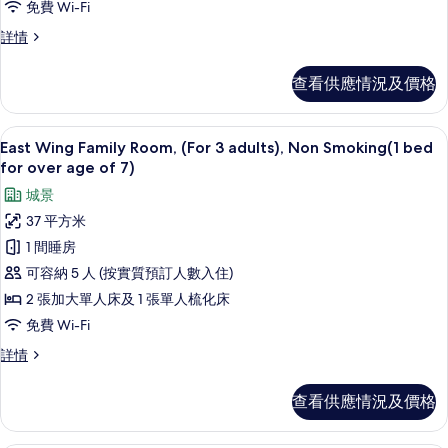
免費 Wi-Fi
片
房,
家
詳情
非
庭
吸
客
查看供應情況及價格
房,
煙
非
房
吸
高級寢具、羽絨被、房內夾萬、手提電
載
16
煙
East Wing Family Room, (For 3 adults), Non Smoking(1 bed
(East
入
房
for over age of 7)
Wing,
(East
所
For
城景
Wing,
有
For
1-
37 平方米
1-
East
2
1 間睡房
2
Wing
Adults)
Adults)
可容納 5 人 (按實質預訂人數入住)
Family
的
詳
2 張加大單人床及 1 張單人梳化床
情
Room,
相
免費 Wi-Fi
(For
片
3
East
詳情
Wing
adults),
Family
Non
查看供應情況及價格
Room,
Smoking(1
(For
3
bed