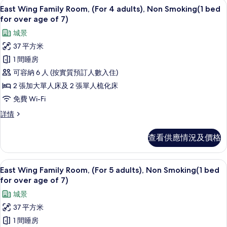
高級寢具、羽絨被、房內夾萬、手提電
載
16
adults),
East Wing Family Room, (For 4 adults), Non Smoking(1 bed
for
入
Non
for over age of 7)
over
Smoking(1
所
城景
age
bed
有
for
of
37 平方米
over
East
7)
1 間睡房
age
Wing
的
of
可容納 6 人 (按實質預訂人數入住)
Family
7)
相
2 張加大單人床及 2 張單人梳化床
詳
Room,
片
情
免費 Wi-Fi
(For
4
East
詳情
Wing
adults),
Family
Non
查看供應情況及價格
Room,
Smoking(1
(For
4
bed
高級寢具、羽絨被、房內夾萬、手提電
載
16
adults),
East Wing Family Room, (For 5 adults), Non Smoking(1 bed
for
入
Non
for over age of 7)
over
Smoking(1
所
城景
age
bed
有
for
of
37 平方米
over
East
7)
1 間睡房
age