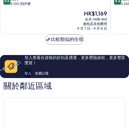
9.6
9.4
子
文
分
分
5,720 則評價
2,2
大
京
(滿
(滿
現
HK$1,169
飯
分
分
售
店
為
為
合共 HK$1,453
HK$1,169
江
連稅及其他費用
10
10
9 月 7 日 - 9 月 8 日
東
分)，
分)，
完
完
比較類似的住宿
美，
美，
5,720
2,261
則
則
評
評
登入查看合資格的折扣及禮遇，更多歷險旅程，更多豐富
價
價
獎賞！
篇
篇
評
評
登入
免費註冊
價
價
關於鄰近區域