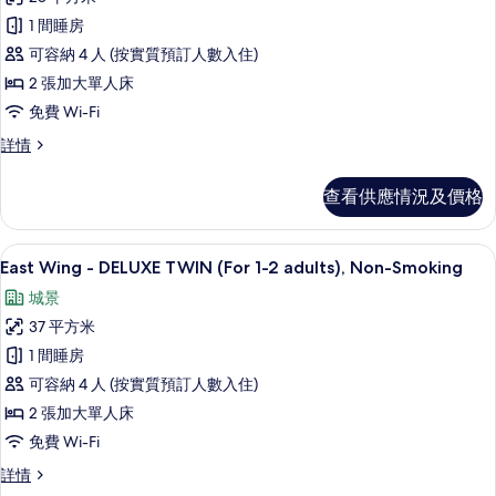
有
(1
over
1 間睡房
bed
East
age
for
可容納 4 人 (按實質預訂人數入住)
Wing
of
over
2 張加大單人床
-
7)
age
免費 Wi-Fi
of
SUPERIOR
的
7)
TWIN
East
詳情
相
詳
Wing
(For
情
片
-
1-
查看供應情況及價格
SUPERIOR
2
TWIN
adults),
(For
高級寢具、羽絨被、房內夾萬、手提電
載
16
1-
Non-
East Wing - DELUXE TWIN (For 1-2 adults), Non-Smoking
入
2
Smoking
城景
adults),
所
的
Non-
37 平方米
有
Smoking
相
1 間睡房
詳
East
片
情
可容納 4 人 (按實質預訂人數入住)
Wing
2 張加大單人床
-
免費 Wi-Fi
DELUXE
TWIN
East
詳情
Wing