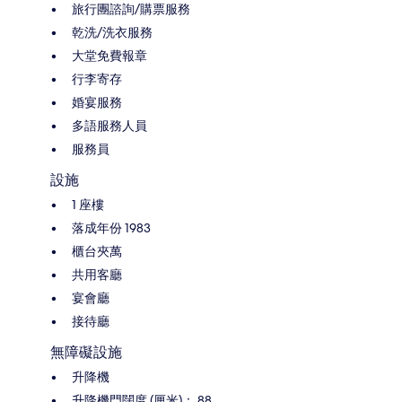
旅行團諮詢/購票服務
乾洗/洗衣服務
大堂免費報章
行李寄存
婚宴服務
多語服務人員
服務員
設施
1 座樓
落成年份 1983
櫃台夾萬
共用客廳
宴會廳
接待廳
無障礙設施
升降機
升降機門闊度 (厘米)： 88