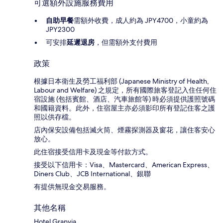
可選額外設施服務費用
自助早餐
需額外收費，成人約為 JPY4700，小童約為
JPY2300
可安排
延遲退房
，但需額外支付費用
政策
根據日本衛生及勞工福利部 (Japanese Ministry of Health,
Labour and Welfare) 之規定，所有國際旅客登記入住任何住
宿設施 (包括賓館、酒店、汽車旅館等) 時必須提供護照號碼
和國籍資料。此外，住宿屋主亦必須影印所有登記住客之護
照以供存檔。
店內保安設備包括滅火筒、煙霧探測器及窗花，讓住客安心
放心。
此住宿接受信用卡及現金等付款方式。
接受以下信用卡：Visa、Mastercard、American Express、
Diners Club、JCB International、銀聯
有提供無現金交易服務。
其他名稱
Hotel Granvia