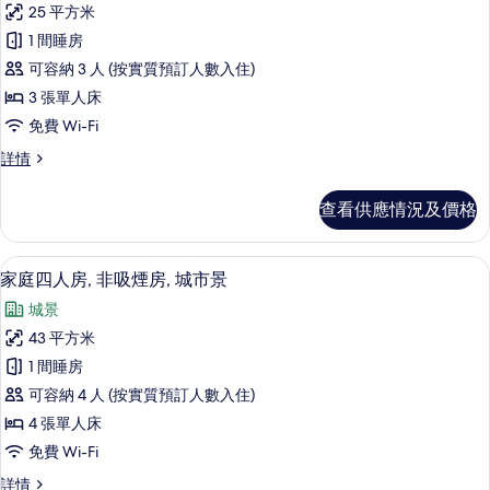
城
市
25 平方米
有
市
景
1 間睡房
景
三
詳
的
可容納 3 人 (按實質預訂人數入住)
人
情
相
3 張單人床
房,
片
免費 Wi-Fi
非
三
詳情
吸
人
煙
房,
查看供應情況及價格
非
房,
吸
城
煙
家庭四人房, 非吸煙房, 城市景 | 高
載
11
房,
家庭四人房, 非吸煙房, 城市景
市
入
城
景
城景
市
所
景
的
43 平方米
有
詳
相
1 間睡房
情
家
片
可容納 4 人 (按實質預訂人數入住)
庭
4 張單人床
四
免費 Wi-Fi
人
家
詳情