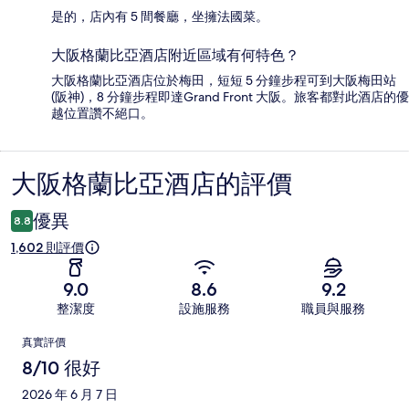
是的，店內有 5 間餐廳，坐擁法國菜。
大阪格蘭比亞酒店附近區域有何特色？
大阪格蘭比亞酒店位於梅田，短短 5 分鐘步程可到大阪梅田站
(阪神)，8 分鐘步程即達Grand Front 大阪。旅客都對此酒店的優
越位置讚不絕口。
大阪格蘭比亞酒店的評價
評
價
優異
8.8
1,602 則評價
9.0
8.6
9.2
整潔度
設施服務
職員與服務
評
真實評價
價
8/10 很好
2026 年 6 月 7 日