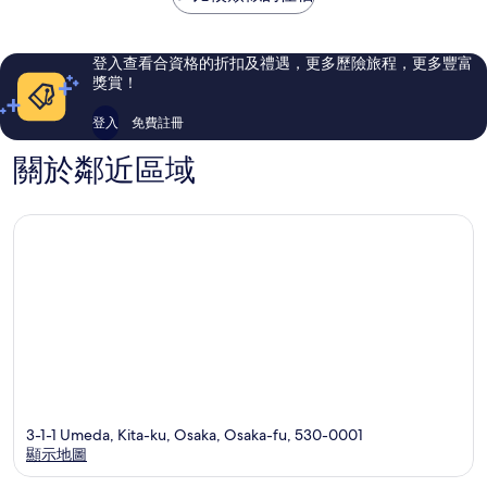
5,709
688
則
則
評
評
登入查看合資格的折扣及禮遇，更多歷險旅程，更多豐富
價
價
獎賞！
篇
篇
評
評
登入
免費註冊
價
價
關於鄰近區域
3-1-1 Umeda, Kita-ku, Osaka, Osaka-fu, 530-0001
顯示地圖