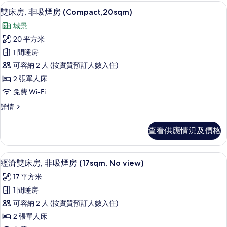
非
非
高級寢具、羽絨被、遮光窗簾/窗簾、
載
10
吸
雙床房, 非吸煙房 (Compact,20sqm)
吸
入
煙
煙
城景
房
所
(17sqm,
房
20 平方米
有
NO
(17sqm,
1 間睡房
view)
雙
NO
詳
可容納 2 人 (按實質預訂人數入住)
床
情
view)
2 張單人床
房,
的
免費 Wi-Fi
非
相
雙
詳情
吸
片
床
煙
房,
查看供應情況及價格
非
房
吸
(Compact,20sqm)
煙
經濟雙床房, 非吸煙房 (17sqm, No 
載
3
房
的
經濟雙床房, 非吸煙房 (17sqm, No view)
入
(Compact,20sqm)
相
17 平方米
詳
所
片
情
1 間睡房
有
可容納 2 人 (按實質預訂人數入住)
經
2 張單人床
濟