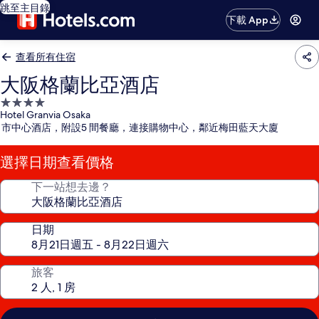
跳至主目錄
下載 App
查看所有住宿
大阪格蘭比亞酒店
4.0
Hotel Granvia Osaka
星
市中心酒店，附設5 間餐廳，連接購物中心，鄰近梅田藍天大廈
級
住
選擇日期查看價格
宿
下一站想去邊？
日期
旅客