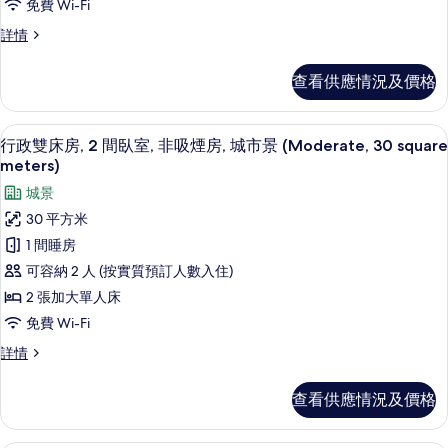
免費 Wi-Fi
雙
經
詳情
床
濟
房,
雙
查看供應情況及價格
床
非
房,
吸
非
行政雙床房, 2 間臥室, 非吸煙房, 城市景 (
載
7
吸
行政雙床房, 2 間臥室, 非吸煙房, 城市景 (Moderate, 30 square
煙
入
煙
meters)
房
房
所
城景
(17sqm,
(17sqm,
有
No
30 平方米
No
view)
行
view)
1 間睡房
詳
政
的
情
可容納 2 人 (按實質預訂人數入住)
雙
相
2 張加大單人床
床
片
免費 Wi-Fi
房,
行
詳情
2
政
雙
間
查看供應情況及價格
床
臥
房,
室,
2