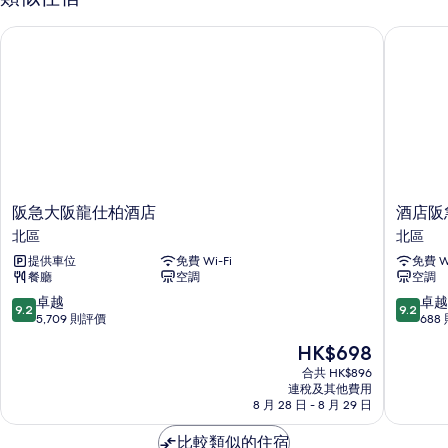
市
Cityview
景
Nonsmoking
阪急大阪龍仕柏酒店
酒店阪急
(CornerTriple
43
Cityview
Nonsmoking
㎡)
43
的
㎡)
詳
相
情
片
阪
酒
阪急大阪龍仕柏酒店
酒店阪
急
店
北區
北區
大
阪
提供車位
免費 Wi-Fi
免費 Wi
阪
急
餐廳
空調
空調
龍
格
仕
蘭
9.2
9.2
卓越
卓越
9.2
9.2
柏
瑞
分
分
5,709 則評價
688
酒
斯
(滿
(滿
現
HK$698
店
派
分
分
售
北
亞
為
為
合共 HK$896
HK$698
區
連稅及其他費用
大
10
10
8 月 28 日 - 8 月 29 日
阪
分)，
分)，
北
卓
卓
比較類似的住宿
區
越，
越，