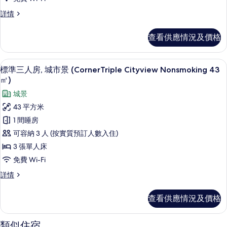
人
相
標
詳情
房,
準
片
非
雙
查看供應情況及價格
人
吸
房,
煙
非
標準三人房, 城市景 (CornerTriple C
載
3
吸
標準三人房, 城市景 (CornerTriple Cityview Nonsmoking 43
房,
入
煙
㎡)
城
房,
所
城景
城
市
有
市
43 平方米
景
景
標
1 間睡房
(Renovated,20sqm)
(Renovated,20sqm)
準
詳
可容納 3 人 (按實質預訂人數入住)
的
情
三
3 張單人床
相
人
免費 Wi-Fi
片
房,
標
詳情
城
準
三
市
查看供應情況及價格
人
景
房,
城
(CornerTriple
類似住宿