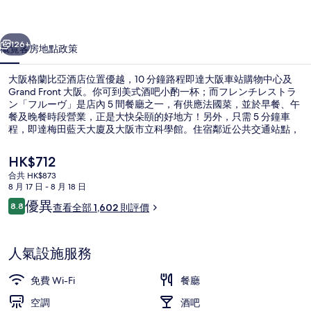
酒
一個
下一個
店
126+
概覽
客房
地點
政策
相
大阪格蘭比亞酒店位置優越，10 分鐘路程即達大阪車站購物中心及
片
Grand Front 大阪。你可到美式酒吧小酌一杯；而フレンチレストラ
ン「フルーヴ」是店內 5 間餐廳之一，有供應法國菜，並於早餐、午
集
餐及晚餐時段營業，正是大快朵頤的好地方！另外，只需 5 分鐘車
程，即達梅田藍天大廈及大阪市立科學館。住宿鄰近公共交通站點，
大阪梅田站 (阪神)在 5 分鐘路程外，東梅田站則在 6 分鐘路程外，深
受旅客推崇。
現
HK$712
價
合共 HK$873
HK$712
8 月 17 日 - 8 月 18 日
住宿景觀
評
優異
8.8
查看全部 1,602 則評價
8.8 分，滿分 10 分，
價
人氣設施服務
免費 Wi-Fi
餐廳
空調
酒吧