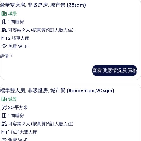
豪華雙床房, 非吸煙房, 城市景 (38sq
載
6
間
豪華雙床房, 非吸煙房, 城市景 (38sqm)
非
入
臥
城景
吸
室,
所
非
1 間睡房
煙
有
吸
可容納 2 人 (按實質預訂人數入住)
房,
煙
豪
房,
2 張單人床
城
華
城
免費 Wi-Fi
市
市
雙
景
景
豪
詳情
床
(Moderate,
華
(Moderate,
30
房,
雙
查看供應情況及價格
30
square
床
非
meters)
square
房,
吸
詳
非
meters)
標準雙人房, 非吸煙房, 城市景 (Renov
載
情
3
吸
標準雙人房, 非吸煙房, 城市景 (Renovated,20sqm)
煙
的
入
煙
房,
城景
相
房,
所
城
城
20 平方米
片
有
市
市
1 間睡房
景
標
(38sqm)
景
可容納 2 人 (按實質預訂人數入住)
準
詳
(38sqm)
1 張加大雙人床
情
雙
的
免費 Wi-Fi