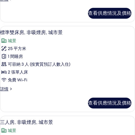
房,
華
非
雙
查看供應情況及價格
人
吸
房,
煙
非
高級寢具、羽絨被、遮光窗簾/窗簾、
載
14
吸
標準雙床房, 非吸煙房, 城市景
房,
入
煙
城
城景
房,
所
城
市
25 平方米
有
市
景
1 間睡房
景
標
(35sqm)
(35sqm)
可容納 3 人 (按實質預訂人數入住)
準
詳
的
2 張單人床
情
雙
相
免費 Wi-Fi
床
片
標
詳情
房,
準
非
雙
查看供應情況及價格
床
吸
房,
煙
非
三人房, 非吸煙房, 城市景 | 高級寢
載
11
吸
三人房, 非吸煙房, 城市景
房,
入
煙
城
城景
房,
所