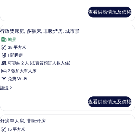
房,
政
非
雙
查看供應情況及價格
人
吸
房,
煙
非
高級寢具、羽絨被、遮光窗簾/窗簾、
載
19
吸
行政雙床房, 多張床, 非吸煙房, 城市景
房,
入
煙
城
城景
房,
所
城
市
38 平方米
有
市
景
1 間睡房
景
行
(Granvia
(Granvia
可容納 2 人 (按實質預訂人數入住)
政
Floor)
Floor)
2 張加大單人床
詳
雙
的
免費 Wi-Fi
情
床
相
行
詳情
房,
片
政
多
雙
查看供應情況及價格
床
張
房,
床,
多
高級寢具、羽絨被、遮光窗簾/窗簾、
載
11
張
舒適單人房, 非吸煙房
非
入
床,
吸
15 平方米
非
所