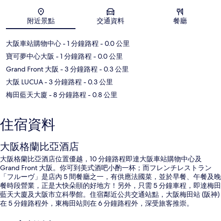
地圖
附近景點
交通資料
餐廳
大阪車站購物中心
- 1 分鐘路程
- 0.0 公里
寶可夢中心大阪
- 1 分鐘路程
- 0.0 公里
Grand Front 大阪
- 3 分鐘路程
- 0.3 公里
大阪 LUCUA
- 3 分鐘路程
- 0.3 公里
梅田藍天大廈
- 8 分鐘路程
- 0.8 公里
住宿資料
大阪格蘭比亞酒店
大阪格蘭比亞酒店位置優越，10 分鐘路程即達大阪車站購物中心及
Grand Front 大阪。你可到美式酒吧小酌一杯；而フレンチレストラン
「フルーヴ」是店內 5 間餐廳之一，有供應法國菜，並於早餐、午餐及晚
餐時段營業，正是大快朵頤的好地方！另外，只需 5 分鐘車程，即達梅田
藍天大廈及大阪市立科學館。住宿鄰近公共交通站點，大阪梅田站 (阪神)
在 5 分鐘路程外，東梅田站則在 6 分鐘路程外，深受旅客推崇。