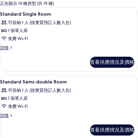
嘅
正在顯示 19 種房型 (共 19 種)
客
高級寢具、羽絨被、遮光窗簾/窗簾、
載
1
Standard Single Room
房
入
篩
可容納 1 人 (按實質預訂人數入住)
所
選
1 張單人床
有
條
免費 Wi-Fi
Standard
件
Standard
詳情
Single
Single
Room
Room
查看供應情況及價格
的
詳
情
相
高級寢具、羽絨被、遮光窗簾/窗簾、
載
片
1
Standard Semi-double Room
入
可容納 1 人 (按實質預訂人數入住)
所
1 張單人床
有
免費 Wi-Fi
Standard
Standard
詳情
Semi-
Semi-
double
double
查看供應情況及價格
Room
Room
詳