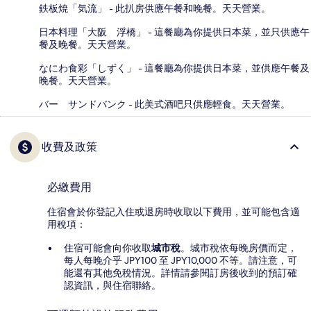
鉄板焼「気流」 - 此扒房供應午餐和晚餐。天天營業。
日本料理「大阪 浮橋」 - 這餐廳為你提供日本菜，並只供應午
餐及晚餐。天天營業。
なにわ食彩「しずく」 - 這餐廳為你提供日本菜，並供應午餐及
晚餐。天天營業。
バー サンドバンク - 此美式酒吧只供應輕食。天天營業。
收費及政策
必繳費用
住宿會於你登記入住或退房時收取以下費用，並可能包含適
用稅項：
住宿可能會向你收取
城市稅
。城市稅依每晚房價而定，
每人每晚介乎 JPY100 至 JPY10,000 不等。請注意，可
能還有其他免稅情況。詳情請參閱訂房後收到的預訂確
認資訊，與住宿聯絡。