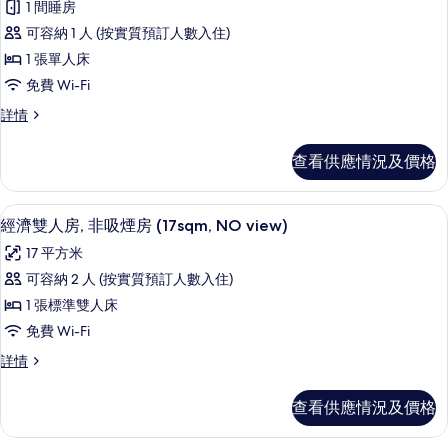
吸
煙
1 間睡房
有
煙
房,
可容納 1 人 (按實質預訂人數入住)
房,
舒
城
城
1 張單人床
適
市
市
免費 Wi-Fi
景
單
景
詳
舒
詳情
人
情
適
的
房,
單
查看供應情況及價格
相
人
非
房,
片
吸
非
高級寢具、羽絨被、遮光窗簾/窗簾、
載
4
吸
經濟雙人房, 非吸煙房 (17sqm, NO view)
煙
入
煙
房
17 平方米
房
所
詳
的
可容納 2 人 (按實質預訂人數入住)
有
情
相
1 張標準雙人床
經
片
免費 Wi-Fi
濟
經
詳情
雙
濟
人
雙
查看供應情況及價格
人
房,
房,