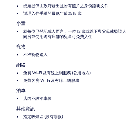
或須提供由政府發出且附有照片之身份證明文件
辦理入住手續的最低年齡為 18 歲
小童
就每位已登記成人而言，一位 12 歲或以下與父母或監護人
同房並使用現有床舖的兒童可免費入住
寵物
不准寵物進入
網絡
免費 Wi-Fi 及有線上網服務 (公用地方)
免費客房 Wi-Fi 及有線上網服務
泊車
店內不設泊車位
其他資訊
指定吸煙區 (設有罰款)