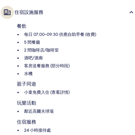
住宿設施服務
餐飲
每日 07:00–09:30 供應自助早餐 (收費)
5 間餐廳
2 間咖啡店/咖啡室
酒吧/酒廊
客房送餐服務 (部分時段)
水機
親子同遊
小童免費入住 (查看詳情)
玩樂活動
鄰近高爾夫球場
住宿服務
24 小時接待處