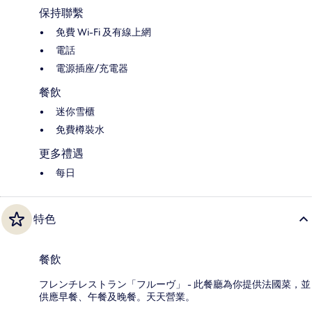
保持聯繫
免費 Wi-Fi 及有線上網
電話
電源插座/充電器
餐飲
迷你雪櫃
免費樽裝水
更多禮遇
每日
特色
餐飲
フレンチレストラン「フルーヴ」 - 此餐廳為你提供法國菜，並
供應早餐、午餐及晚餐。天天營業。