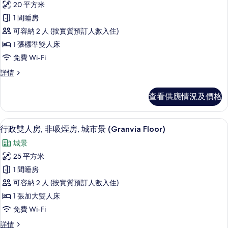
城
市
20 平方米
有
市
景
1 間睡房
景
標
詳
的
可容納 2 人 (按實質預訂人數入住)
準
情
相
1 張標準雙人床
雙
片
免費 Wi-Fi
人
標
詳情
房,
準
城
雙
查看供應情況及價格
人
市
房,
景
城
高級寢具、羽絨被、遮光窗簾/窗簾、
載
18
市
行政雙人房, 非吸煙房, 城市景 (Granvia Floor)
的
入
景
相
城景
詳
所
情
片
25 平方米
有
1 間睡房
行
可容納 2 人 (按實質預訂人數入住)
政
1 張加大雙人床
雙
免費 Wi-Fi
人
行
詳情