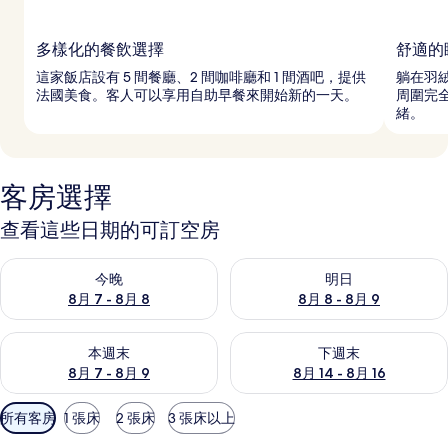
多樣化的餐飲選擇
舒適的
這家飯店設有 5 間餐廳、2 間咖啡廳和 1 間酒吧，提供
躺在羽
法國美食。客人可以享用自助早餐來開始新的一天。
周圍完
緒。
客房選擇
查看這些日期的可訂空房
查看今晚 8月 7 - 8月 8的可訂空房
查看明日 8月 8 - 8月 9的可訂
今晚
明日
8月 7 - 8月 8
8月 8 - 8月 9
查看本週末 8月 7 - 8月 9的可訂空房
查看下週末 8月 14 - 8月 16
本週末
下週末
8月 7 - 8月 9
8月 14 - 8月 16
可
所有客房
1 張床
2 張床
3 張床以上
用