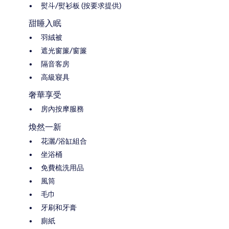
熨斗/熨衫板 (按要求提供)
甜睡入眠
羽絨被
遮光窗簾/窗簾
隔音客房
高級寢具
奢華享受
房內按摩服務
煥然一新
花灑/浴缸組合
坐浴桶
免費梳洗用品
風筒
毛巾
牙刷和牙膏
廁紙