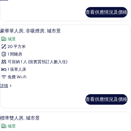
房,
庭
非
四
查看供應情況及價格
人
吸
房,
煙
非
高級寢具、羽絨被、遮光窗簾/窗簾、
載
10
吸
豪華單人房, 非吸煙房, 城市景
房,
入
煙
城
城景
房,
所
城
市
20 平方米
有
市
景
1 間睡房
景
豪
詳
的
可容納 1 人 (按實質預訂人數入住)
華
情
相
1 張單人床
單
片
免費 Wi-Fi
人
豪
詳情
房,
華
非
單
查看供應情況及價格
人
吸
房,
煙
非
高級寢具、羽絨被、遮光窗簾/窗簾、
載
11
吸
標準雙人房, 城市景
房,
入
煙
城
城景
房,
所