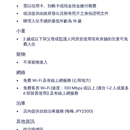
需以信用卡、扣帳卡或現金按金繳付雜費
或須提供由政府發出且附有照片之身份證明文件
辦理入住手續的最低年齡為 18 歲
小童
2 歲或以下與父母或監護人同房並使用現有床舖的兒童可免
費入住
寵物
不准寵物進入
網絡
免費 Wi-Fi 及有線上網服務 (公用地方)
免費客房 Wi-Fi (速度：100 Mbps 或以上 (適合 1-2 人或最多
6 部裝置使用)) 及有線上網服務
泊車
店內提供自助泊車服務 (每晚 JPY2300)
其他資訊
指定吸煙區