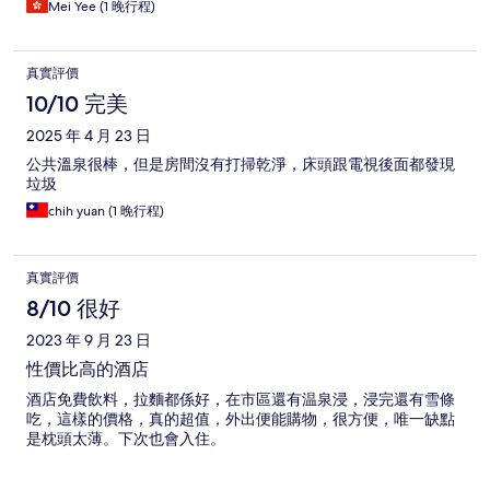
Mei Yee (1 晚行程)
真實評價
10/10 完美
2025 年 4 月 23 日
公共溫泉很棒，但是房間沒有打掃乾淨，床頭跟電視後面都發現
垃圾
chih yuan (1 晚行程)
真實評價
8/10 很好
2023 年 9 月 23 日
性價比高的酒店
酒店免費飲料，拉麵都係好，在市區還有温泉浸，浸完還有雪條
吃，這樣的價格，真的超值，外出便能購物，很方便，唯一缺點
是枕頭太薄。下次也會入住。