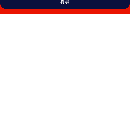
搜尋
神
戶
元
町
天
然