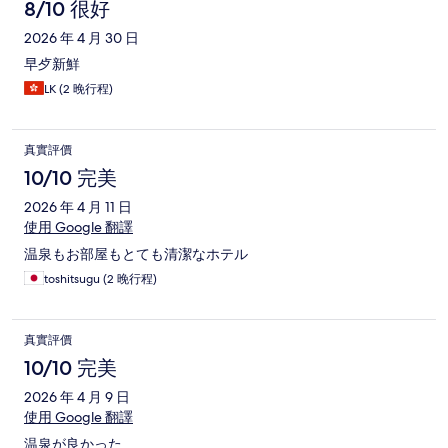
8/10 很好
2026 年 4 月 30 日
早歺新鮮
LK (2 晚行程)
真實評價
10/10 完美
2026 年 4 月 11 日
使用 Google 翻譯
温泉もお部屋もとても清潔なホテル
toshitsugu (2 晚行程)
真實評價
10/10 完美
2026 年 4 月 9 日
使用 Google 翻譯
温泉が良かった