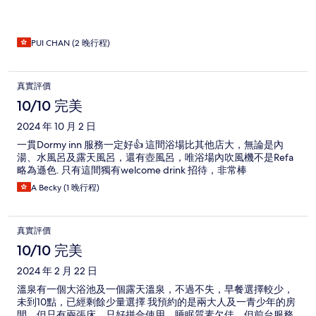
PUI CHAN (2 晚行程)
真實評價
10/10 完美
2024 年 10 月 2 日
一貫Dormy inn 服務一定好👍 這間浴場比其他店大，無論是內
湯、水風呂及露天風呂，還有壺風呂，唯浴場內吹風機不是Refa
略為遜色. 只有這間獨有welcome drink 招待，非常棒
A Becky (1 晚行程)
真實評價
10/10 完美
2024 年 2 月 22 日
溫泉有一個大浴池及一個露天溫泉，不過不失，早餐選擇較少，
未到10點，已經剩餘少量選擇 我預約的是兩大人及一青少年的房
間，但只有兩張床。只好拼合使用，睡眠質素欠佳，但前台服務