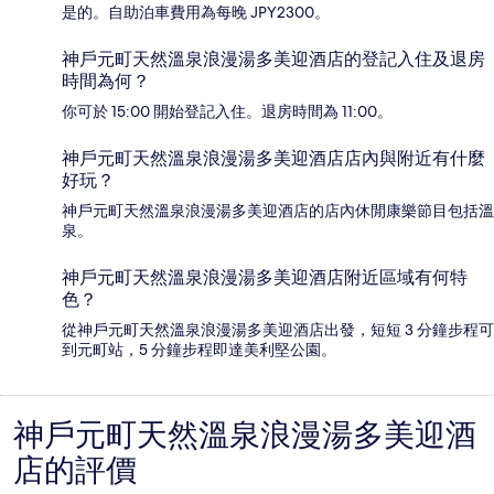
是的。自助泊車費用為每晚 JPY2300。
神戶元町天然溫泉浪漫湯多美迎酒店的登記入住及退房
時間為何？
你可於 15:00 開始登記入住。退房時間為 11:00。
神戶元町天然溫泉浪漫湯多美迎酒店店內與附近有什麼
好玩？
神戶元町天然溫泉浪漫湯多美迎酒店的店內休閒康樂節目包括溫
泉。
神戶元町天然溫泉浪漫湯多美迎酒店附近區域有何特
色？
從神戶元町天然溫泉浪漫湯多美迎酒店出發，短短 3 分鐘步程可
到元町站，5 分鐘步程即達美利堅公園。
神戶元町天然溫泉浪漫湯多美迎酒
評
店的評價
價