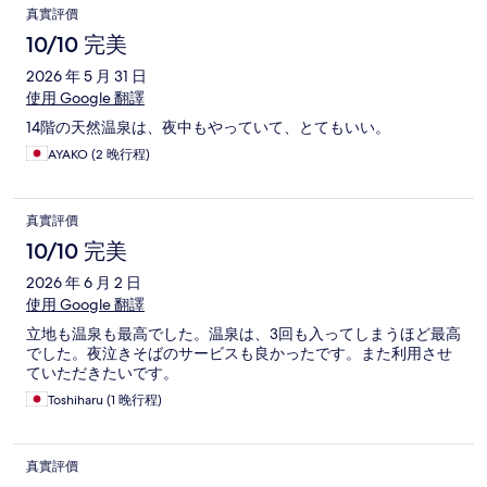
真實評價
10/10 完美
2026 年 5 月 31 日
使用 Google 翻譯
14階の天然温泉は、夜中もやっていて、とてもいい。
AYAKO (2 晚行程)
真實評價
10/10 完美
2026 年 6 月 2 日
使用 Google 翻譯
立地も温泉も最高でした。温泉は、3回も入ってしまうほど最高
でした。夜泣きそばのサービスも良かったです。また利用させ
ていただきたいです。
Toshiharu (1 晚行程)
真實評價