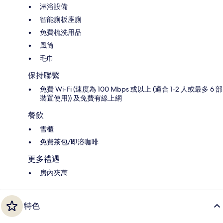
淋浴設備
智能廁板座廁
免費梳洗用品
風筒
毛巾
保持聯繫
免費 Wi-Fi (速度為 100 Mbps 或以上 (適合 1-2 人或最多 6 部
裝置使用)) 及免費有線上網
餐飲
雪櫃
免費茶包/即溶咖啡
更多禮遇
房內夾萬
特色