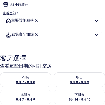
24 小時櫃台
查看全部
主要設施服務
(6)
感覺賓至如歸
(6)
客房選擇
查看這些日期的可訂空房
查看今晚 8月 7 - 8月 8的可訂空房
查看明日 8月 8 - 8月 9的可訂
今晚
明日
8月 7 - 8月 8
8月 8 - 8月 9
查看本週末 8月 7 - 8月 9的可訂空房
查看下週末 8月 14 - 8月 16
本週末
下週末
8月 7 - 8月 9
8月 14 - 8月 16