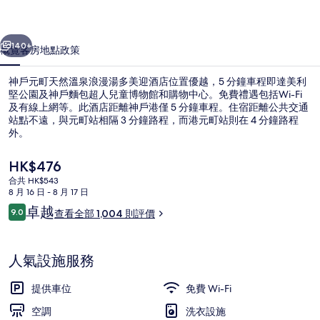
溫
一個
下一個
泉
140+
概覽
客房
地點
政策
浪
神戶元町天然溫泉浪漫湯多美迎酒店位置優越，5 分鐘車程即達美利
漫
堅公園及神戶麵包超人兒童博物館和購物中心。免費禮遇包括Wi-Fi
及有線上網等。此酒店距離神戶港僅 5 分鐘車程。住宿距離公共交通
湯
站點不遠，與元町站相隔 3 分鐘路程，而港元町站則在 4 分鐘路程
多
外。
美
現
HK$476
價
迎
合共 HK$543
HK$476
8 月 16 日 - 8 月 17 日
住宿正面
酒
評
卓越
9.0
查看全部 1,004 則評價
9.0 分，滿分 10 分，
店
價
相
人氣設施服務
片
提供車位
免費 Wi-Fi
集
空調
洗衣設施