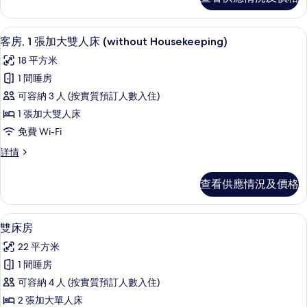
詳
片
情
房內夾萬、免費 Wi-Fi、床單
載
12
客房, 1 張加大雙人床 (without Housekeeping)
入
18 平方米
所
1 間睡房
有
可容納 3 人 (按實質預訂人數入住)
客
1 張加大雙人床
房,
免費 Wi-Fi
1
客
詳情
張
房,
加
1
查看供應情況及價格
張
大
加
雙
大
房內夾萬、免費 Wi-Fi、床單
載
12
雙
人
雙床房
入
人
床
22 平方米
床
所
(without
(without
1 間睡房
有
Housekeeping)
Housekeeping)
可容納 4 人 (按實質預訂人數入住)
詳
雙
的
情
2 張加大單人床