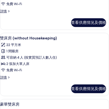
床
相
免費 Wi-Fi
房
片
雙
詳情
的
床
相
房
查看供應情況及價格
詳
片
情
房內夾萬、免費 Wi-Fi、床單
載
12
雙床房 (without Housekeeping)
入
22 平方米
所
1 間睡房
有
可容納 4 人 (按實質預訂人數入住)
雙
2 張加大單人床
床
免費 Wi-Fi
房
雙
詳情
(without
床
Housekeeping)
房
查看供應情況及價格
(without
的
Housekeeping)
相
詳
房內夾萬、免費 Wi-Fi、床單
載
片
12
情
豪華雙床房
入