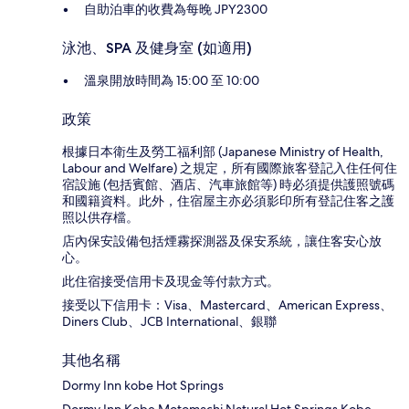
自助泊車的收費為每晚 JPY2300
泳池、SPA 及健身室 (如適用)
溫泉開放時間為 15:00 至 10:00
政策
根據日本衛生及勞工福利部 (Japanese Ministry of Health,
Labour and Welfare) 之規定，所有國際旅客登記入住任何住
宿設施 (包括賓館、酒店、汽車旅館等) 時必須提供護照號碼
和國籍資料。此外，住宿屋主亦必須影印所有登記住客之護
照以供存檔。
店內保安設備包括煙霧探測器及保安系統，讓住客安心放
心。
此住宿接受信用卡及現金等付款方式。
接受以下信用卡：Visa、Mastercard、American Express、
Diners Club、JCB International、銀聯
其他名稱
Dormy Inn kobe Hot Springs