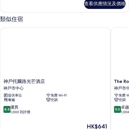
房
雙
查看供應情況及價格
床
(without
房
Housekeeping)
(without
類似住宿
的
Housekeeping)
詳
相
神戶托爾路光芒酒店
The Roy
情
片
神
The
神戶托爾路光芒酒店
The R
戶
Royal
神戶市中心
神戶市
托
Park
提供車位
免費 Wi-Fi
免費 Wi
爾
Canvas
餐廳
空調
空調
路
神
光
戶
8.8
9.0
優異
卓越
8.8
9.0
芒
三
分
分
1,003 則評價
1,0
酒
宮
(滿
(滿
店
神
分
分
現
HK$641
神
戶
為
為