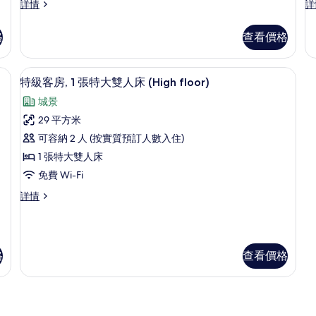
特
套
詳情
詳
多
級
房,
張
客
3
格
查看價格
房,
間
床
多
臥
的
張
室
dle Floor) | 房內夾萬、遮光窗簾/窗簾、隔音、熨斗/熨衫板
特級客房, 1 張特大雙人床 (High fl
載
5
床
詳
特級客房, 1 張特大雙人床 (High floor)
相
入
詳
情
片
城景
情
所
29 平方米
有
可容納 2 人 (按實質預訂人數入住)
特
1 張特大雙人床
級
免費 Wi-Fi
客
特
詳情
房,
級
1
客
房,
張
1
特
格
查看價格
張
特
大
大
雙
雙
人
人