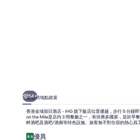
日
酒
店
-
IHG
旗
下
飯
店
相
54+
概覽
客房
地點
政策
片
集
香港金域假日酒店 - IHG 旗下飯店位置優越，步行 5 分鐘
on the Mile是店內 3 間餐廳之一，有供應多國菜
畔酒吧及酒吧/酒廊等特色設施。旅客無不對住宿的熱心員
評
優異
8.6
8.6 分，滿分 10 分，