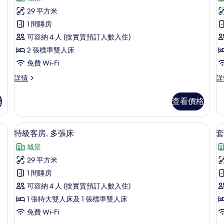
評
特
29 平方米
價)
級
1 間睡房
客
可容納 4 人 (按實質預訂人數入住)
房,
2 張標準雙人床
房
2
1
免費 Wi-Fi
張
特
特
詳情
詳
級
級
標
客
客
準
格
查看價格
房,
房,
雙
2
1
張
張
 張梳化床 | 房內夾萬、遮光窗簾/窗簾、隔音、熨斗/熨衫板
人
特級客房, 多張床 | 房內夾萬、遮光窗
載
5
標
特
特級客房, 多張床
套
床
入
準
大
城景
雙
雙
的
所
人
人
29 平方米
相
有
床
床
1 間睡房
詳
詳
片
特
情
情
可容納 4 人 (按實質預訂人數入住)
級
房
1 張特大雙人床及 1 張標準雙人床
3
客
免費 Wi-Fi
房,