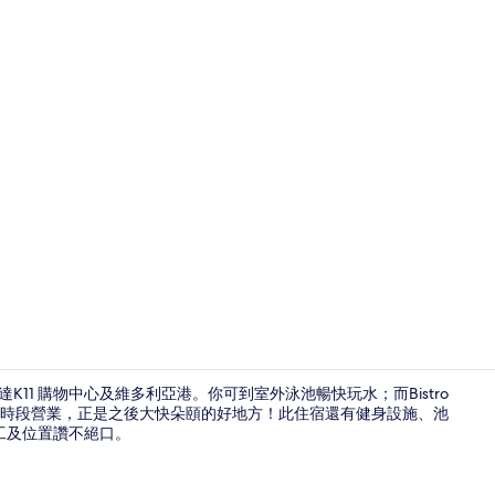
室外泳池；
即達K11 購物中心及維多利亞港。你可到室外泳池暢快玩水；而Bistro
，並於早餐時段營業，正是之後大快朵頤的好地方！此住宿還有健身設施、池
工及位置讚不絕口。
接待處