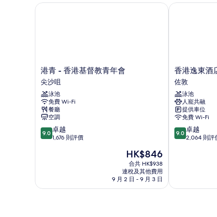
雙
港青 - 香港基督教青年會
香港逸東酒店
床
人
(Middle
床
Floor)
(Middle
Floor)
的
詳
相
情
片
港
香
港青 - 香港基督教青年會
香港逸東酒
青
港
尖沙咀
佐敦
-
逸
泳池
泳池
香
東
免費 Wi-Fi
人寵共融
港
酒
餐廳
提供車位
基
店
空調
免費 Wi-Fi
督
佐
9.0
9.0
卓越
卓越
教
敦
9.0
9.0
分
分
1,676 則評價
2,064 則評
青
(滿
(滿
年
現
HK$846
分
分
會
售
為
為
合共 HK$938
尖
HK$846
連稅及其他費用
10
10
沙
9 月 2 日 - 9 月 3 日
分)，
分)，
咀
卓
卓
越，
越，
1,676
2,064
則
則