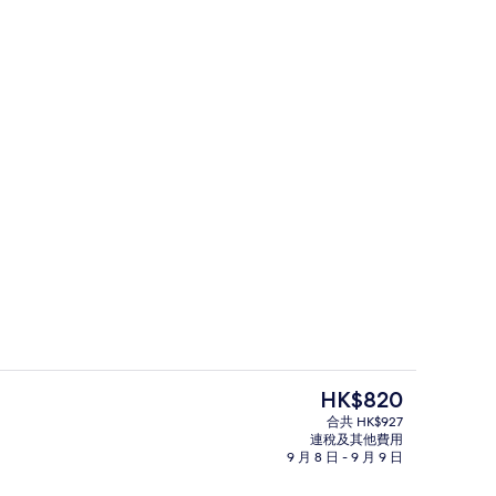
泳池傘、躺椅
特級客房, 1 張特大雙人床 (Middle 
現
HK$820
價
合共 HK$927
HK$820
連稅及其他費用
供應晚餐及歡樂時光優惠
9 月 8 日 - 9 月 9 日