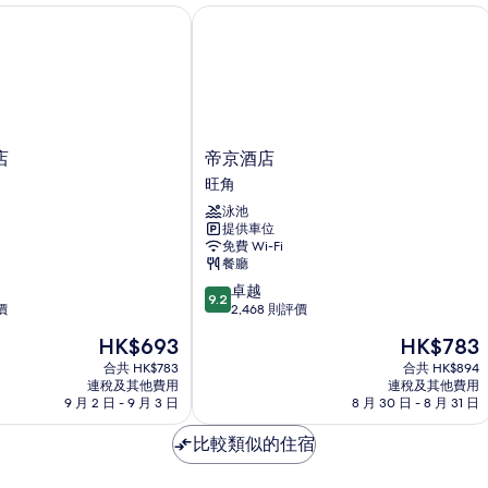
床
帝京酒店
床
(High
(High
floor)
詳
floor)
情
的
相
片
帝
店
帝京酒店
京
旺角
酒
泳池
店
提供車位
旺
免費 Wi-Fi
角
餐廳
9.2
卓越
9.2
分
價
2,468 則評價
(滿
現
現
HK$693
HK$783
分
售
售
為
合共 HK$783
合共 HK$894
HK$693
HK$783
連稅及其他費用
連稅及其他費用
10
9 月 2 日 - 9 月 3 日
8 月 30 日 - 8 月 31 日
分)，
卓
比較類似的住宿
越，
2,468
則