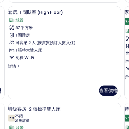
(M
雙
2
Fl
張
音、熨斗/熨衫板
人
套房, 1 間臥室 (High Floor) |
載
詳
4
標
套房, 1 間臥室 (High Floor)
家
床
情
入
準
城景
雙
9.
(Middle
所
人
57 平方米
Floor)
有
床
1 間睡房
的
(Middle
套
Floor)
可容納 2 人 (按實質預訂人數入住)
相
房,
詳
1 張特大雙人床
片
情
1
免費 Wi-Fi
間
房
套
詳情
臥
房,
室
1
家
詳
間
庭
(High
臥
客
Floor)
格
查看價格
(
室
房,
的
(High
多
Floor)
張
相
簾/窗簾、隔音、熨斗/熨衫板
房內夾萬、遮光窗簾/窗簾、隔音、熨斗
載
詳
5
床
特級客房, 2 張標準雙人床
特
片
情
入
(F
不錯
7.8
詳
9.
7.8 分，滿分 10 分
所
(21
21 則評價
情
則
有
城景