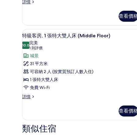
特
詳情
1
級
張
客
查看價
房,
特
1
大
張
特級客房, 1 張特大雙人床 (Mid
載
6
特
雙
特級客房, 1 張特大雙人床 (Middle Floor)
入
大
完美
人
雙
10.0
10.0 分，滿分 10 分
所
(1
1 則評價
床
人
則
有
城景
床
及
評
及
特
31 平方米
1
1
價)
級
可容納 2 人 (按實質預訂人數入住)
張
張
梳
客
1 張特大雙人床
梳
化
房,
免費 Wi-Fi
床
化
詳
1
特
詳情
床
情
級
張
的
客
特
查看價
房,
相
大
1
片
張
類似住宿
雙
特
人
大