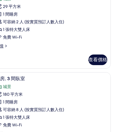
評
特
29 平方米
價)
級
1 間睡房
客
可容納 2 人 (按實質預訂人數入住)
,
1 張特大雙人床
免費 Wi-Fi
張
情
特
大
查看價格
雙
簾/窗簾、隔音、熨斗/熨衫板
人
套房, 3 間臥室 | 房內夾萬、遮光窗簾/窗簾、
載
7
房, 3 間臥室
床
入
城景
的
所
180 平方米
相
有
1 間睡房
片
套
可容納 8 人 (按實質預訂人數入住)
,
1 張特大雙人床
免費 Wi-Fi
間