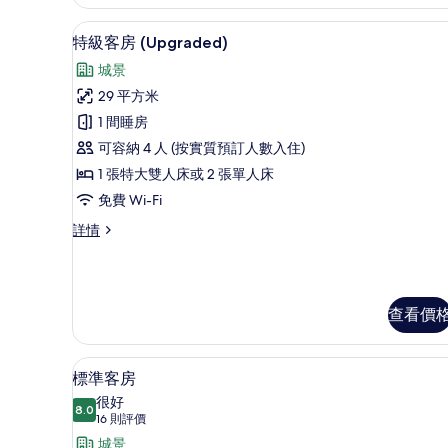
詳
情
房內夾萬、遮光窗簾/窗簾、隔
載
4
特級客房 (Upgraded)
入
城景
所
29 平方米
有
1 間睡房
特
可容納 4 人 (按實質預訂人數入住)
級
1 張特大雙人床或 2 張單人床
客
免費 Wi-Fi
房
特
詳情
(Upgraded)
級
的
客
房
相
(Upgraded)
片
查看價
詳
情
標準客房 | 房內夾萬、遮光窗
載
4
標準客房
入
很好
8.0
8.0 分，滿分 10 分
所
(16
16 則評價
則
有
城景