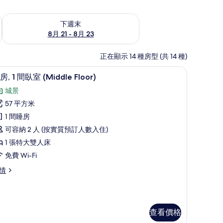
查看下週末 8月 21 - 8月 23的可訂空房
下週末
8月 21 - 8月 23
正在顯示 14 種房型 (共 14 種)
/熨衫板
套房, 1 間臥室 (Middle Floor) | 房內
載
4
房, 1 間臥室 (Middle Floor)
入
城景
所
57 平方米
有
1 間睡房
套
可容納 2 人 (按實質預訂人數入住)
,
1 張特大雙人床
免費 Wi-Fi
間
情
臥
室
Middle
loor)
查看價格
的