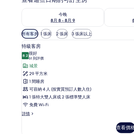
查看今晚 8月 8 - 8月 9的可訂空房
查看明日 8月 9
今晚
8月 8 - 8月 9
可
所有客房
1 張床
2 張床
3 張床以上
用
房內夾萬、遮光窗簾/窗簾、隔
載
嘅
5
特級客房
入
客
很好
8.2
房
8.2 分，滿分 10 分
所
(61
61 則評價
篩
則
有
城景
選
評
特
29 平方米
條
價)
級
1 間睡房
件
客
可容納 4 人 (按實質預訂人數入住)
房
1 張特大雙人床或 2 張標準雙人床
的
免費 Wi-Fi
相
特
詳情
級
片
客
查看價
房