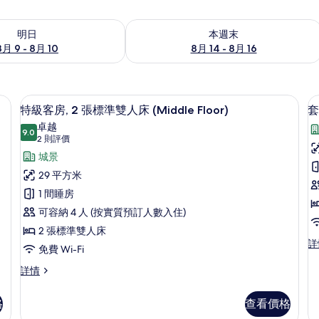
 - 8月 10的可訂空房
查看本週末 8月 14 - 8月 16的可訂空房
明日
本週末
8月 9 - 8月 10
8月 14 - 8月 16
音、熨斗/熨衫板
房內夾萬、遮光窗簾/窗簾、隔音、熨斗
載
4
特級客房, 2 張標準雙人床 (Middle Floor)
套
入
卓越
9.0
9.0 分，滿分 10 分
所
(2
2 則評價
則
有
城景
評
特
29 平方米
價)
級
1 間睡房
房
1
客
可容納 4 人 (按實質預訂人數入住)
房,
2 張標準雙人床
套
詳
2
免費 Wi-Fi
房,
張
1
特
詳情
間
級
(
標
臥
客
F
準
格
查看價格
室
房,