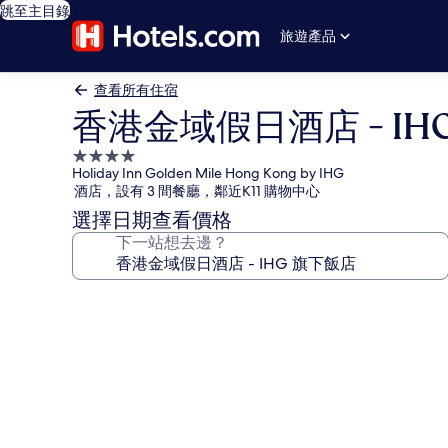
跳至主目錄
旅遊產品
查看所有住宿
香港金域假日酒店 - IH
4.0
Holiday Inn Golden Mile Hong Kong by IHG
星
酒店，設有 3 間餐廳，鄰近K11 購物中心
級
選擇日期查看價格
住
下一站想去邊？
宿
香
港
金
域
假