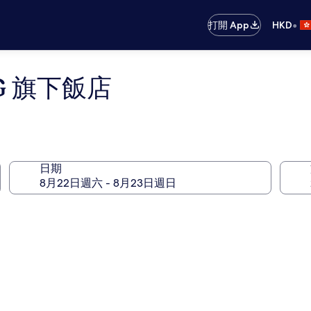
•
打開 App
HKD
G 旗下飯店
日期