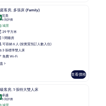
iddle
oor)
相
 房內夾萬、遮光窗簾/窗簾、隔音、熨斗/熨衫板
家庭客房, 多張床 (Family) | 房內夾萬、遮
載
3
庭客房, 多張床 (Family)
片
入
完美
4
9.4 分，滿分 10 分
所
(6
6 則評價
則
有
城景
評
家
29 平方米
價)
庭
1 間睡房
客
可容納 6 人 (按實質預訂人數入住)
,
3 張標準雙人床
多
免費 Wi-Fi
張
情
床
查看價格
Family)
的
/熨衫板
相
房內夾萬、遮光窗簾/窗簾、隔音、熨斗/熨衫
載
4
級客房, 1 張特大雙人床
片
入
amily)
卓越
2
9.2 分，滿分 10 分
所
(5
5 則評價
則
有
城景