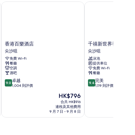
香港百樂酒店
千禧新世界香港酒店
香
千
香港百樂酒店
千禧新世界香港酒店
港
禧
尖沙咀
尖沙咀
百
新
免費 Wi-Fi
泳池
樂
世
餐廳
提供車位
酒
界
空調
免費 Wi-Fi
店
香
酒吧
餐廳
尖
港
9.0
9.4
卓越
完美
沙
酒
9.0
9.4
分
分
1,004 則評價
1,119 則評價
咀
店
(滿
(滿
尖
現
HK$796
分
分
沙
售
為
為
合共 HK$916
咀
HK$796
連稅及其他費用
10
10
9 月 7 日 - 9 月 8 日
9
分)，
分)，
卓
完
越，
美，
1,004
1,119
則
則