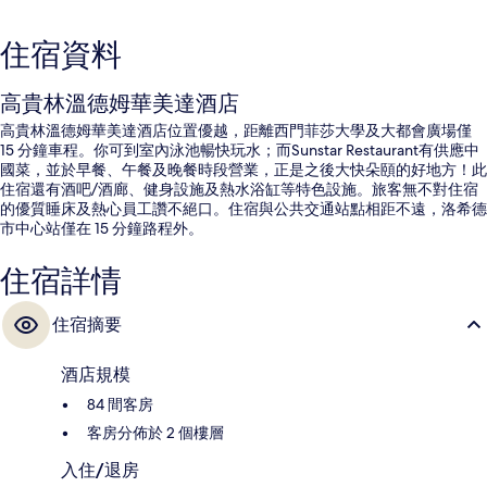
住宿資料
高貴林溫德姆華美達酒店
高貴林溫德姆華美達酒店位置優越，距離西門菲莎大學及大都會廣場僅
15 分鐘車程。你可到室內泳池暢快玩水；而Sunstar Restaurant有供應中
國菜，並於早餐、午餐及晚餐時段營業，正是之後大快朵頤的好地方！此
住宿還有酒吧/酒廊、健身設施及熱水浴缸等特色設施。旅客無不對住宿
的優質睡床及熱心員工讚不絕口。住宿與公共交通站點相距不遠，洛希德
市中心站僅在 15 分鐘路程外。
住宿詳情
住宿摘要
酒店規模
84 間客房
客房分佈於 2 個樓層
入住/退房