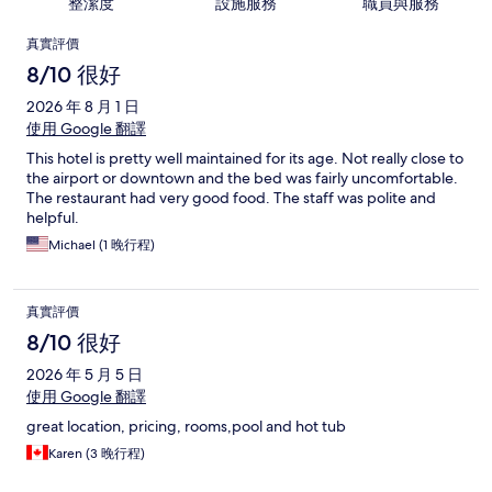
整潔度
設施服務
職員與服務
評
真實評價
價
8/10 很好
2026 年 8 月 1 日
使用 Google 翻譯
This hotel is pretty well maintained for its age. Not really close to
the airport or downtown and the bed was fairly uncomfortable.
The restaurant had very good food. The staff was polite and
helpful.
Michael (1 晚行程)
真實評價
8/10 很好
2026 年 5 月 5 日
使用 Google 翻譯
great location, pricing, rooms,pool and hot tub
Karen (3 晚行程)