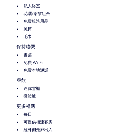
私人浴室
花灑/浴缸組合
免費梳洗用品
風筒
毛巾
保持聯繫
書桌
免費 Wi-Fi
免費本地通話
餐飲
迷你雪櫃
微波爐
更多禮遇
每日
可提供相連客房
經外側走廊出入