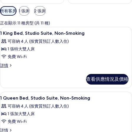
可
所有客房
1 張床
2 張床
用
嘅
正在顯示 11 種房型 (共 11 種)
客
書桌、遮光窗簾/窗簾、熨斗/熨衫板、
載
12
1 King Bed, Studio Suite, Non-Smoking
房
入
篩
可容納 4 人 (按實質預訂人數入住)
所
選
1 張特大雙人床
有
條
免費 Wi-Fi
1
件
1
詳情
King
King
Bed,
Bed,
查看供應情況及價格
Studio
Studio
Suite,
Suite,
Non-
Non-
書桌、遮光窗簾/窗簾、熨斗/熨衫板、
載
10
Smoking
1 Queen Bed, Studio Suite, Non-Smoking
Smoking
入
詳
可容納 4 人 (按實質預訂人數入住)
的
情
所
1 張加大雙人床
相
有
免費 Wi-Fi
片
1
1
詳情