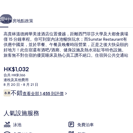
華
一個
下一個
美
40+
概覽
客房
地點
政策
達
高貴林溫德姆華美達酒店位置優越，距離西門菲莎大學及大都會廣場
酒
僅 15 分鐘車程。你可到室內泳池暢快玩水；而Sunstar Restaurant有
供應中國菜，並於早餐、午餐及晚餐時段營業，正是之後大快朵頤的
店
好地方！此住宿還有酒吧/酒廊、健身設施及熱水浴缸等特色設施。
相
旅客無不對住宿的優質睡床及熱心員工讚不絕口。住宿與公共交通站
點相距不遠，洛希德市中心站僅在 15 分鐘路程外。
片
現
HK$1,032
價
集
合共 HK$1,166
HK$1,032
連稅及其他費用
供應早餐、午餐及晚餐
8 月 20 日 - 8 月 21 日
評
不錯
6.8
查看全部 1,455 則評價
6.8 分，滿分 10 分，
價
人氣設施服務
泳池
免費泊車