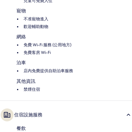
兒童可免費入住
寵物
不准寵物進入
歡迎輔助動物
網絡
免費 Wi-Fi 服務 (公用地方)
免費客房 Wi-Fi
泊車
店內免費提供自助泊車服務
其他資訊
禁煙住宿
住宿設施服務
餐飲