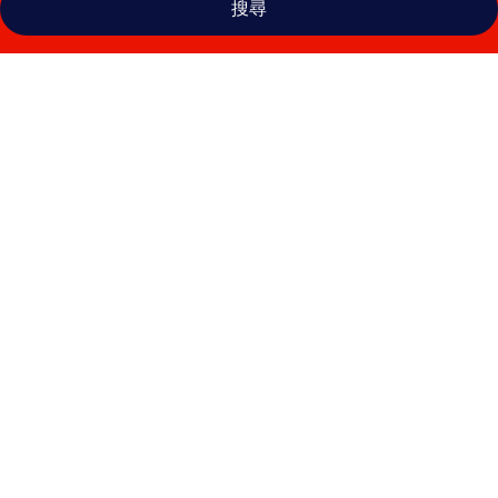
搜尋
高
貴
林
溫
德
姆