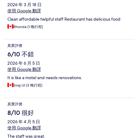
2026 年 3 月 18 日
使用 Google 翻譯
Clean affordable helpful staff Restaurant has delicious food
Rhonda (1 晚行程)
真實評價
6/10 不錯
2026 年 6 月 5 日
使用 Google 翻譯
It is like a motel and needs renovations.
Siraj Ul (3 晚行程)
真實評價
8/10 很好
2026 年 4 月 5 日
使用 Google 翻譯
The staff was great.