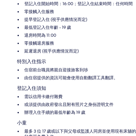
登記入住開始時間：16:00；登記入住結束時間：任何時間
零接觸入住服務
提早登記入住 (視乎供應情況而定)
最低登記入住年齡 - 19 歲
退房時間為 11:00
零接觸退房服務
延遲退房 (視乎供應情況而定)
特別入住指示
住宿前台職員將親自迎接旅客到埗
由住宿提供的資訊可能會使用自動翻譯工具翻譯。
登記入住須知
需以信用卡繳付雜費
或須提供由政府發出且附有照片之身份證明文件
辦理入住手續的最低年齡為 19 歲
小童
最多 3 位 17 歲或以下與父母或監護人同房並使用現有床舖的