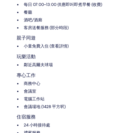
每日 07:00–13:00 供應即叫即煮早餐 (收費)
餐廳
酒吧/酒廊
客房送餐服務 (部分時段)
親子同遊
小童免費入住 (查看詳情)
玩樂活動
鄰近高爾夫球場
專心工作
商務中心
會議室
電腦工作站
會議場地 (1428 平方呎)
住宿服務
24 小時接待處
禮賓服務