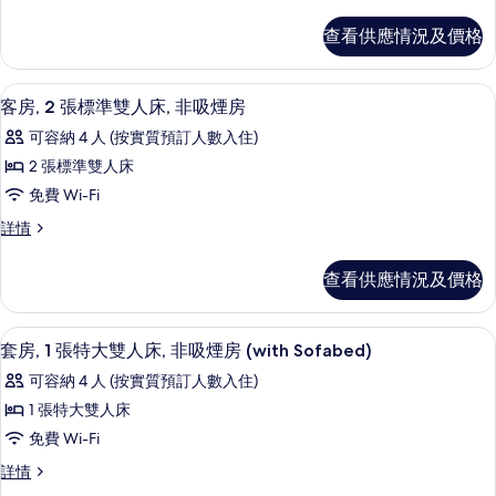
房,
2
2
查看供應情況及價格
張
張
加
加
大
客房, 2 張標準雙人床, 非吸煙房 |
載
3
雙
大
客房, 2 張標準雙人床, 非吸煙房
入
人
雙
可容納 4 人 (按實質預訂人數入住)
床,
所
人
無
2 張標準雙人床
有
障
床,
免費 Wi-Fi
礙,
客
無
非
客
詳情
房,
吸
房,
障
煙
2
2
礙,
查看供應情況及價格
房
張
張
詳
非
標
標
情
準
吸
套房, 1 張特大雙人床, 非吸煙房 (wit
載
3
雙
準
套房, 1 張特大雙人床, 非吸煙房 (with Sofabed)
煙
入
人
雙
可容納 4 人 (按實質預訂人數入住)
床,
房
所
人
非
1 張特大雙人床
的
有
吸
床,
免費 Wi-Fi
煙
相
套
非
房
套
詳情
片
房,
詳
房,
吸