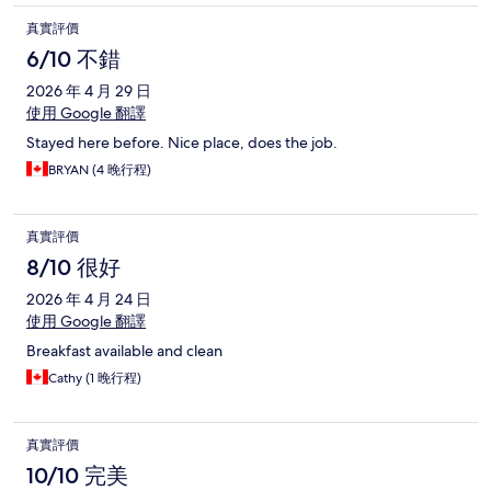
真實評價
6/10 不錯
2026 年 4 月 29 日
使用 Google 翻譯
Stayed here before. Nice place, does the job.
BRYAN (4 晚行程)
真實評價
8/10 很好
2026 年 4 月 24 日
使用 Google 翻譯
Breakfast available and clean
Cathy (1 晚行程)
真實評價
10/10 完美