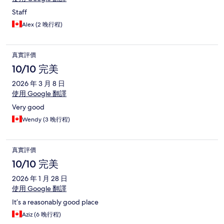
Staff
Alex (2 晚行程)
真實評價
10/10 完美
2026 年 3 月 8 日
使用 Google 翻譯
Very good
Wendy (3 晚行程)
真實評價
10/10 完美
2026 年 1 月 28 日
使用 Google 翻譯
It’s a reasonably good place
Aziz (6 晚行程)