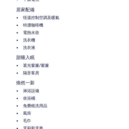
居家配備
恆溫控制空調及暖氣
特濃咖啡機
電熱水壺
洗衣機
洗衣液
甜睡入眠
遮光窗簾/窗簾
隔音客房
煥然一新
淋浴設備
坐浴桶
免費梳洗用品
風筒
毛巾
牙刷和牙膏