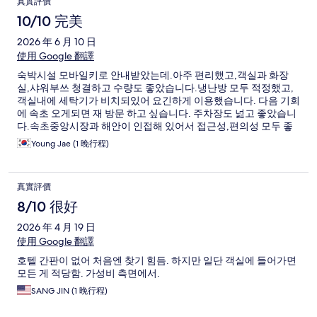
真實評價
10/10 完美
2026 年 6 月 10 日
使用 Google 翻譯
숙박시설 모바일키로 안내받았는데.아주 편리했고,객실과 화장
실,샤워부쓰 청결하고 수량도 좋았습니다.냉난방 모두 적정했고,
객실내에 세탁기가 비치되있어 요긴하게 이용했습니다. 다음 기회
에 속초 오게되면 재 방문 하고 싶습니다. 주차장도 넖고 좋았습니
다.속초중앙시장과 해안이 인접해 있어서 접근성,편의성 모두 좋
았습니다.
Young Jae (1 晚行程)
真實評價
8/10 很好
2026 年 4 月 19 日
使用 Google 翻譯
호텔 간판이 없어 처음엔 찾기 힘듬. 하지만 일단 객실에 들어가면
모든 게 적당함. 가성비 측면에서.
SANG JIN (1 晚行程)