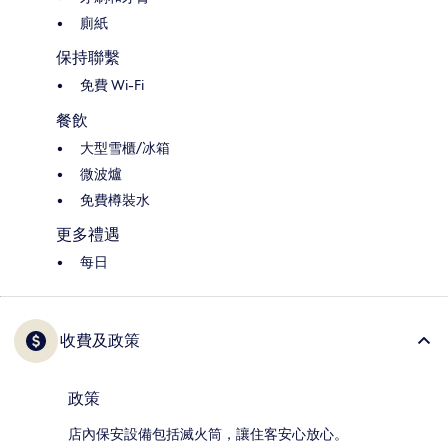
廁紙
保持聯繫
免費 Wi-Fi
餐飲
大型雪櫃/冰箱
微波爐
免費樽裝水
更多禮遇
每日
收費及政策
政策
店內保安設備包括滅火筒，讓住客安心放心。