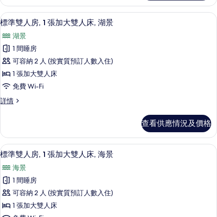
房,
張
1
遮光窗簾/窗簾、隔音、免費 Wi-Fi
載
12
張
加
標準雙人房, 1 張加大雙人床, 湖景
入
加
大
湖景
大
所
雙
雙
1 間睡房
有
人
人
可容納 2 人 (按實質預訂人數入住)
床,
標
床,
山
1 張加大雙人床
準
景
山
免費 Wi-Fi
詳
雙
景
情
標
詳情
人
準
的
房,
雙
相
查看供應情況及價格
人
1
片
房,
張
1
遮光窗簾/窗簾、隔音、免費 Wi-Fi
載
13
張
加
標準雙人房, 1 張加大雙人床, 海景
入
加
大
海景
大
所
雙
雙
1 間睡房
有
人
人
可容納 2 人 (按實質預訂人數入住)
床,
標
床,
湖
1 張加大雙人床
準
景