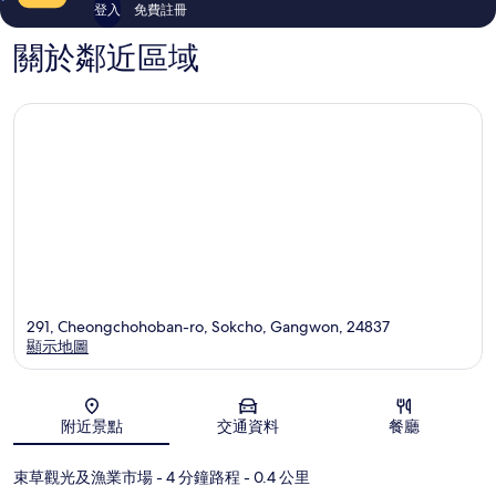
評
評
登入
免費註冊
價
價
關於鄰近區域
291, Cheongchohoban-ro, Sokcho, Gangwon, 24837
顯示地圖
地圖
附近景點
交通資料
餐廳
束草觀光及漁業市場
- 4 分鐘路程
- 0.4 公里