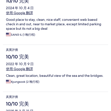
10/10 完美
2024 年 10 月 4 日
使用 Google 翻譯
Good place to stay, clean, nice staff, convenient web baesd
check in and out, near to market place, except limited parking
space but its not a big deal
SANG IL (1 晚行程)
真實評價
10/10 完美
2022 年 10 月 9 日
使用 Google 翻譯
Clean, great location, beautiful view of the sea and the bridges.
Kyungsook (2 晚行程)
真實評價
10/10 完美