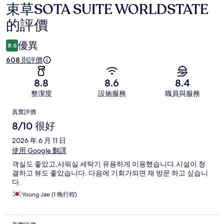
束草SOTA SUITE WORLDSTATE
評
的評價
價
優異
8.6
608 則評價
8.8
8.6
8.4
整潔度
設施服務
職員與服務
評
真實評價
價
8/10 很好
2026 年 6 月 11 日
使用 Google 翻譯
객실도 좋았고,샤워실 세탁기 유용하게 이용했습니다.시설이 청
결하고 뷰도 좋았습니다. 다음에 기회가되면 재 방문 하고 싶습니
다.
Young Jae (1 晚行程)