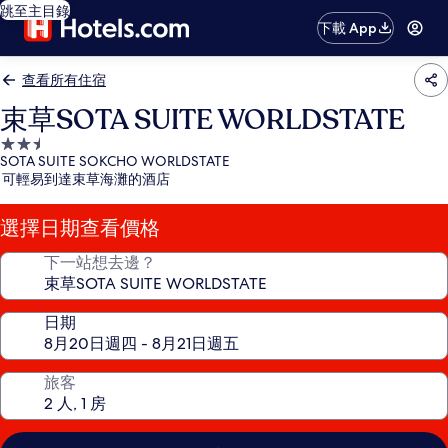
跳至主目錄
下載 App
查看所有住宿
束草SOTA SUITE WORLDSTATE
2.5
SOTA SUITE SOKCHO WORLDSTATE
星
可輕易到達束草海灘的酒店
級
住
選擇日期查看價格
宿
下一站想去邊？
日期
旅客