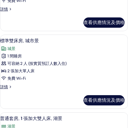
湖
免費 Wi-Fi
詳
雙
景
情
標
詳情
人
準
的
房,
雙
相
查看供應情況及價格
人
1
片
房,
張
1
遮光窗簾/窗簾、隔音、免費 Wi-Fi
載
13
張
加
標準雙床房, 城市景
入
加
大
城景
大
所
雙
雙
1 間睡房
有
人
人
可容納 2 人 (按實質預訂人數入住)
床,
標
床,
海
2 張加大單人床
準
景
海
免費 Wi-Fi
詳
雙
景
情
標
詳情
床
準
的
房,
雙
相
查看供應情況及價格
床
城
片
房,
市
城
普通套房, 1 張加大雙人床, 湖景 | 遮光
載
13
市
普通套房, 1 張加大雙人床, 湖景
景
入
景
的
湖景
詳