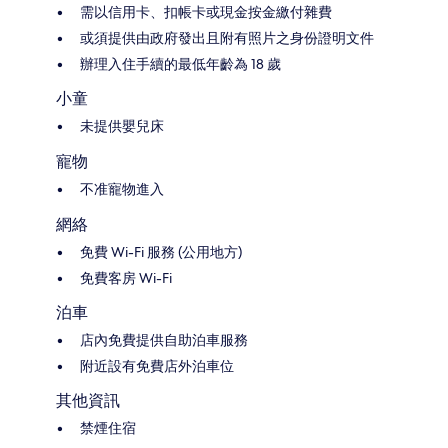
需以信用卡、扣帳卡或現金按金繳付雜費
或須提供由政府發出且附有照片之身份證明文件
辦理入住手續的最低年齡為 18 歲
小童
未提供嬰兒床
寵物
不准寵物進入
網絡
免費 Wi-Fi 服務 (公用地方)
免費客房 Wi-Fi
泊車
店內免費提供自助泊車服務
附近設有免費店外泊車位
其他資訊
禁煙住宿