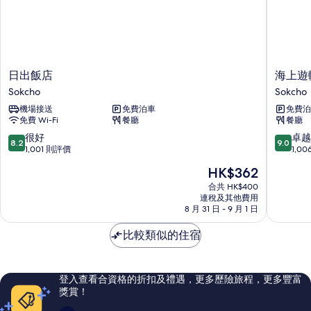
日
海
日出飯店
海上遊
出
上
Sokcho
Sokcho
飯
遊
機場接送
免費泊車
免費泊
店
輪
免費 Wi-Fi
餐廳
餐廳
Sokcho
酒
店
8.2
9.0
很好
卓越
8.2
9.0
Sokcho
分
分
1,001 則評價
1,0
(滿
(滿
現
HK$362
分
分
售
為
為
合共 HK$400
HK$362
連稅及其他費用
10
10
8 月 31 日 - 9 月 1 日
分)，
分)，
很
卓
比較類似的住宿
好，
越，
1,001
1,006
則
則
評
評
登入查看合資格的折扣及禮遇，更多歷險旅程，更多豐富
價
價
獎賞！
篇
篇