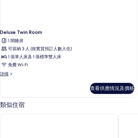
Deluxe Twin Room
1 間睡房
可容納 3 人 (按實質預訂人數入住)
1 張單人床及 1 張標準雙人床
免費 Wi-Fi
Deluxe
詳情
Twin
Room
查看供應情況及價格
詳
情
類似住宿
日出飯店
海上遊輪