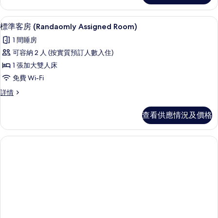
Queen
Queen
Bed,
Bed,
遮光窗簾/窗簾、隔音、免費 Wi-Fi
載
6
Mountain
標準客房 (Randaomly Assigned Room)
Mountain
入
View
1 間睡房
View
詳
所
情
可容納 2 人 (按實質預訂人數入住)
的
有
1 張加大雙人床
相
標
免費 Wi-Fi
片
準
標
詳情
客
準
房
客
查看供應情況及價格
房
(Randaomly
(Randaomly
Assigned
Assigned
Room)
Room)
詳
的
情
相
片