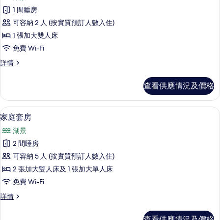
所
情
相
1 間睡房
有
片
可容納 2 人 (按實質預訂人數入住)
普
1 張加大雙人床
通
免費 Wi-Fi
套
普
詳情
房,
通
1
套
查看供應情況及價格
房,
張
1
加
張
家庭套房 | 遮光窗簾/窗簾、隔音、免費 W
載
20
加
大
家庭套房
入
大
雙
湖景
雙
所
人
人
2 間睡房
有
床,
床,
可容納 5 人 (按實質預訂人數入住)
湖
家
湖
景
2 張加大雙人床及 1 張加大單人床
庭
詳
景
免費 Wi-Fi
情
套
的
家
詳情
房
庭
相
的
套
片
查看供應情況及價格