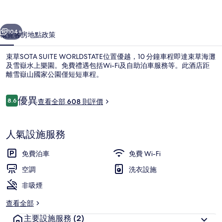
片
集
一個
下一個
104+
概覽
客房
地點
政策
束草SOTA SUITE WORLDSTATE位置優越，10 分鐘車程即達束草海灘
及雪嶽水上樂園。免費禮遇包括Wi-Fi及自助泊車服務等。此酒店距
離雪嶽山國家公園僅短短車程。
評
優異
8.6
查看全部 608 則評價
8.6 分，滿分 10 分，
價
人氣設施服務
住宿正面 (夜晚)
免費泊車
免費 Wi-Fi
空調
洗衣設施
非吸煙
查看全部
主要設施服務
(2)