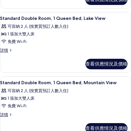
房
相
詳
片
情
遮光窗簾/窗簾、隔音、免費 Wi-Fi
載
8
Standard Double Room, 1 Queen Bed, Lake View
入
可容納 2 人 (按實質預訂人數入住)
所
1 張加大雙人床
有
免費 Wi-Fi
Standard
Standard
詳情
Double
Double
Room,
Room,
查看供應情況及價格
1
1
Queen
Queen
Bed,
Bed,
遮光窗簾/窗簾、隔音、免費 Wi-Fi
載
10
Lake
Standard Double Room, 1 Queen Bed, Mountain View
Lake
入
View
可容納 2 人 (按實質預訂人數入住)
View
詳
所
情
1 張加大雙人床
的
有
免費 Wi-Fi
相
Standard
片
Standard
詳情
Double
Double
Room,
Room,
查看供應情況及價格
1
1