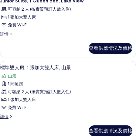
Junior Suite, 1 Queen Bed, Lake View
房
入
篩
可容納 2 人 (按實質預訂人數入住)
所
選
1 張加大雙人床
有
條
免費 Wi-Fi
Junior
件
Junior
詳情
Suite,
Suite,
1
1
查看供應情況及價格
Queen
Queen
Bed,
Bed,
Lake
Lake
遮光窗簾/窗簾、隔音、免費 Wi-Fi
載
14
View
標準雙人房, 1 張加大雙人床, 山景
View
入
詳
山景
的
情
所
1 間睡房
相
有
可容納 2 人 (按實質預訂人數入住)
片
標
1 張加大雙人床
準
免費 Wi-Fi
雙
標
詳情
人
準
房,
雙
查看供應情況及價格
人
1