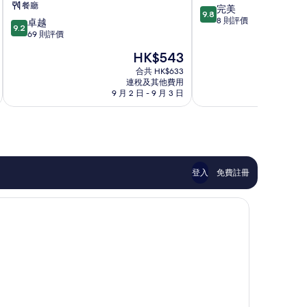
餐廳
9.8
完美
爾
大
9.8
分
8 則評價
9.2
頓
卓越
酒
9.2
(滿
分
格
69 則評價
店
分
(滿
芮
集
現
HK$543
為
分
精
美
售
10
為
選
合共 HK$633
區
HK$543
分)，
連稅及其他費用
10
酒
9 月 2 日 - 9 月 3 日
8 
完
分)，
店
美，
卓
思
8
越，
明
則
69
區
評
則
價
評
篇
價
登入
免費註冊
評
篇
價
評
價