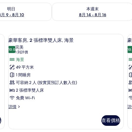
 - 8月 10的可訂空房
查看本週末 8月 14 - 8月 16的可訂空房
明日
本週末
8月 9 - 8月 10
8月 14 - 8月 16
城市景 | 手提電腦工作空間、熨斗/熨衫板、免費嬰兒床、摺床/加床 (收費)
手提電腦工作空間、熨斗/熨衫板、免費嬰
載
5
豪華客房, 2 張標準雙人床, 海景
豪
入
完美
10.0
10
10.0 分，滿分 10 分
所
(1
1 則評價
則
有
海景
評
豪
49 平方米
價)
華
1 間睡房
客
可容納 2 人 (按實質預訂人數入住)
房,
2 張標準雙人床
房
2
1
免費 Wi-Fi
張
豪
豪
詳情
詳
華
華
標
客
客
準
格
查看價格
房,
房,
雙
2
1