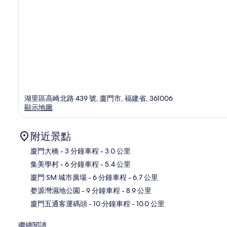
湖里區高崎北路 439 號, 廈門市, 福建省, 361006
顯示地圖
附近景點
廈門大橋
- 3 分鐘車程
- 3.0 公里
集美學村
- 6 分鐘車程
- 5.4 公里
地
廈門 SM 城市廣場
- 6 分鐘車程
- 6.7 公里
婺源灣濕地公園
- 9 分鐘車程
- 8.9 公里
廈門五通客運碼頭
- 10 分鐘車程
- 10.0 公里
繼續閱讀