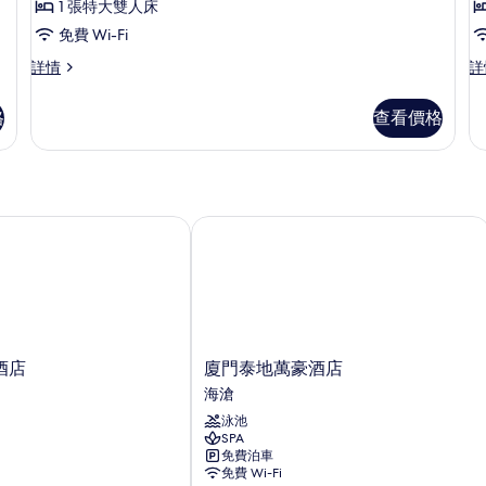
的
1 張特大雙人床
情
詳
客
相
免費 Wi-Fi
情
房,
房
片
尊
尊
詳情
詳
1
1
貴
貴
張
客
客
格
查看價格
房,
房,
特
1
1
大
張
張
特
特
雙
大
大
人
雙
雙
店
廈門泰地萬豪酒店
床,
人
床
人
床,
床,
海
海
城
景
景
市
詳
景
的
情
詳
相
情
廈
酒店
廈門泰地萬豪酒店
片
門
海滄
泰
泳池
地
SPA
萬
免費泊車
豪
免費 Wi-Fi
酒