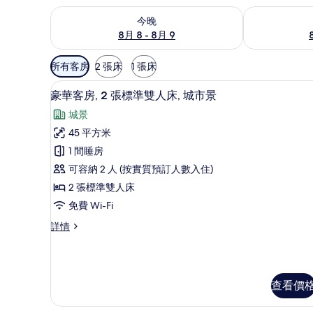
查看今晚 8月 8 - 8月 9的可訂空房
查看明日 8月 9
今晚
8月 8 - 8月 9
可
所有客房
2 張床
1 張床
用
豪華客房, 2 張標準雙人床, 
載
嘅
5
豪華客房, 2 張標準雙人床, 城市景
入
客
城景
房
所
45 平方米
篩
有
1 間睡房
選
豪
條
可容納 2 人 (按實質預訂人數入住)
華
件
2 張標準雙人床
客
免費 Wi-Fi
房,
豪
詳情
2
華
張
客
房,
標
2
準
查看價
張
標
雙