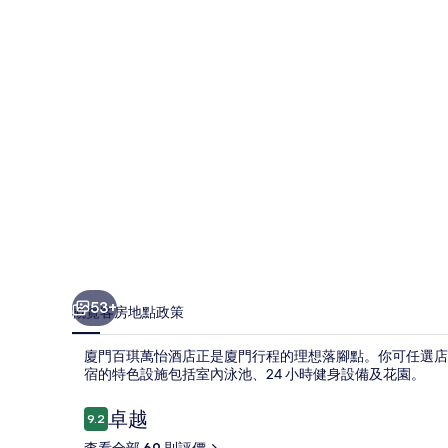
怡
酒
店
相
片
集
53+
概覽
客房
地點
政策
廈門百琪萬怡酒店正是廈門行程的理想落腳點。你可任選店內
宿的特色設施包括室內泳池、24 小時健身設備及花園。
評
卓越
9.2
9.2 分，滿分 10 分，
價
查看全部 69 則評價