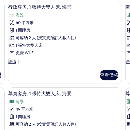
張
張
、免費嬰兒床、摺床/加床 (收費)
人
手提電腦工作空間、熨斗/熨衫板、免費嬰
載
6
標
特
行政客房, 1 張特大雙人床, 海景
豪
床,
床
入
準
大
海景
雙
雙
海
所
人
人
60 平方米
景
有
床,
床,
1 間睡房
海
海
的
行
景
景
可容納 2 人 (按實質預訂人數入住)
相
政
詳
詳
1 張特大雙人床
情
情
片
客
免費 Wi-Fi
房,
房
行
豪
詳情
詳
1
1
政
華
張
客
客
格
查看價格
房,
房,
特
1
1
大
張
張
市景 | 手提電腦工作空間、熨斗/熨衫板、免費嬰兒床、摺床/加床 (收費)
尊貴客房, 1 張特大雙人床, 海景 | 
載
7
特
特
雙
尊貴客房, 1 張特大雙人床, 海景
尊
入
大
大
人
海景
雙
雙
所
床,
人
床
人
49 平方米
有
床,
床,
海
1 間睡房
海
城
尊
景
景
市
可容納 2 人 (按實質預訂人數入住)
貴
詳
景