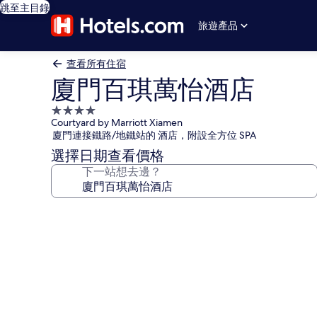
跳至主目錄
旅遊產品
查看所有住宿
廈門百琪萬怡酒店
4.0
Courtyard by Marriott Xiamen
星
廈門連接鐵路/地鐵站的 酒店，附設全方位 SPA
級
選擇日期查看價格
住
下一站想去邊？
宿
廈
門
百
琪
萬