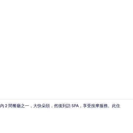
住宿影片
 2 間餐廳之一，大快朵頤，然後到訪 SPA，享受按摩服務。此住
手提電腦工作