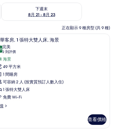
查看下週末 8月 21 - 8月 23的可訂空房
下週末
8月 21 - 8月 23
正在顯示 9 種房型 (共 9 種)
兒床、摺床/加床 (收費)
手提電腦工作空間、熨斗/熨衫板、免費嬰兒床、摺
載
7
華客房, 1 張特大雙人床, 海景
入
完美
.0
10.0 分，滿分 10 分
所
(2
2 則評價
則
有
海景
評
豪
49 平方米
價)
華
1 間睡房
客
可容納 2 人 (按實質預訂人數入住)
,
1 張特大雙人床
免費 Wi-Fi
張
情
特
大
查看價格
雙