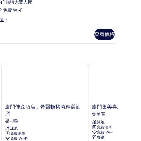
景
1 張特大雙人床
客
的
免費 Wi-Fi
,
相
情
片
張
查看價格
特
大
雙
人
廈門佳逸酒店，希爾頓格芮精選酒店
廈門集美喜來登大酒店
,
城
市
景
的
廈
廈
廈門佳逸酒店，希爾頓格芮精選酒
廈門集美喜來登大酒
相
門
門
店
集美區
佳
集
片
思明區
泳池
逸
美
免費泊車
酒
泳池
喜
免費 Wi-Fi
免費泊車
店，
來
餐廳
免費 Wi-Fi
希
登