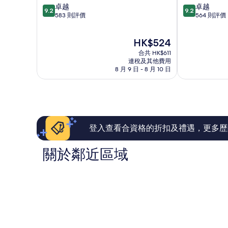
9.2
9.2
卓越
卓越
里
思
9.2
9.2
分
分
583 則評價
564 則評價
區
明
(滿
(滿
區
分
分
現
HK$524
為
為
售
10
10
合共 HK$611
HK$524
分)，
分)，
連稅及其他費用
8 月 9 日 - 8 月 10 日
卓
卓
越，
越，
583
564
則
則
評
評
價
價
篇
篇
登入查看合資格的折扣及禮遇，更多歷
評
評
價
價
關於鄰近區域