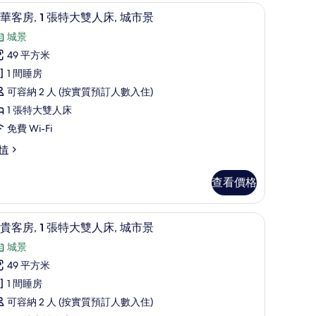
兒床、摺床/加床 (收費)
人
豪華客房, 1 張特大雙人床, 城市景 | 手提電
載
7
華客房, 1 張特大雙人床, 城市景
,
入
城景
海
所
49 平方米
景
有
1 間睡房
的
豪
可容納 2 人 (按實質預訂人數入住)
相
華
1 張特大雙人床
片
客
免費 Wi-Fi
,
情
張
查看價格
特
大
手提電腦工作空間、熨斗/熨衫板、免費嬰兒床、摺床/加床 (收費)
尊貴客房, 1 張特大雙人床, 城市景 | 手提電
載
6
雙
貴客房, 1 張特大雙人床, 城市景
入
人
城景
所
,
49 平方米
有
城
1 間睡房
尊
市
可容納 2 人 (按實質預訂人數入住)
貴