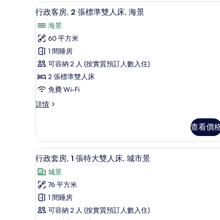
準
人
手提電腦工作空間、熨斗/熨衫板
載
雙
5
行政客房, 2 張標準雙人床, 海景
床,
人
入
海景
床,
城
所
城
60 平方米
市
有
市
1 間睡房
景
景
行
詳
可容納 2 人 (按實質預訂人數入住)
的
政
情
2 張標準雙人床
相
客
免費 Wi-Fi
片
房,
行
詳情
2
政
張
客
查看價
房,
標
2
準
張
行政套房, 1 張特大雙人床, 城
載
8
標
雙
行政套房, 1 張特大雙人床, 城市景
入
準
人
城景
雙
所
床,
人
76 平方米
有
床,
海
1 間睡房
海
行
景
景
可容納 2 人 (按實質預訂人數入住)
政
詳