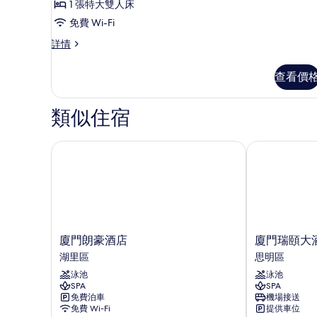
的
1 張特大雙人床
情
套
相
免費 Wi-Fi
房,
片
行
詳情
1
政
張
套
查看價
房,
特
1
大
張
類似住宿
特
雙
大
人
雙
廈門朗豪酒店
廈門瑞頤大酒
床,
人
床,
城
城
市
市
景
景
詳
的
情
廈
廈
廈門朗豪酒店
廈門瑞頤大
相
門
門
湖里區
思明區
朗
瑞
片
泳池
泳池
豪
頤
SPA
SPA
酒
大
免費泊車
機場接送
店
酒
免費 Wi-Fi
提供車位
湖
店