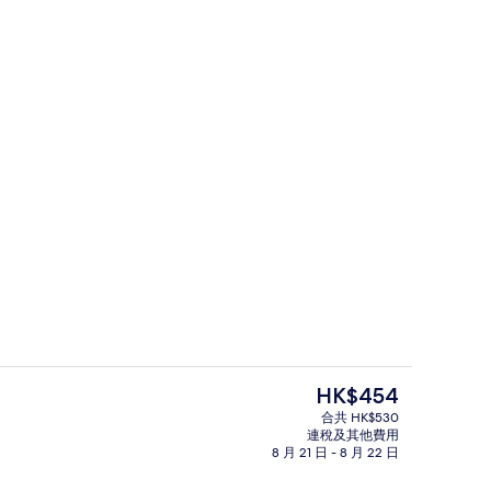
住宿正面 (夜晚)
現
HK$454
價
合共 HK$530
HK$454
連稅及其他費用
空間、熨斗/熨衫板、免費嬰兒床、摺床/加床 (收費)
餐廳
8 月 21 日 - 8 月 22 日