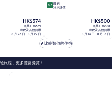
8.8
優異
店
8.8
分
31 則評價
海
(滿
滄
分
現
現
HK$574
HK$500
為
售
售
10
合共 HK$669
合共 HK$583
HK$574
HK$500
分)，
連稅及其他費用
連稅及其他費用
8 月 26 日 - 8 月 27 日
8 月 14 日 - 8 月 15 日
優
異，
比較類似的住宿
31
則
評
價
篇
險旅程，更多豐富獎賞！
評
價