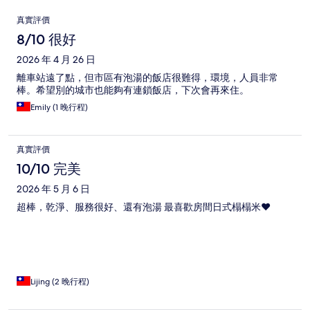
評
真實評價
價
8/10 很好
2026 年 4 月 26 日
離車站遠了點，但市區有泡湯的飯店很難得，環境，人員非常
棒。希望別的城市也能夠有連鎖飯店，下次會再來住。
Emily (1 晚行程)
真實評價
10/10 完美
2026 年 5 月 6 日
超棒，乾淨、服務很好、還有泡湯 最喜歡房間日式榻榻米❤️
Lijing (2 晚行程)