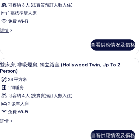
有
室
室
可容納 3 人 (按實質預訂人數入住)
(Up
雙
(Up
To
1 張標準雙人床
人
2
To
免費 Wi-Fi
Person)
房,
2
詳
雙
詳情
非
Person)
情
人
吸
房,
的
查看供應情況及價格
非
煙
相
吸
房,
片
煙
雙床房, 非吸煙房, 獨立浴室 (Hollywood Twi
載
6
房,
雙床房, 非吸煙房, 獨立浴室 (Hollywood Twin, Up To 2
獨
入
獨
Person)
立
立
所
24 平方米
浴
浴
有
室
1 間睡房
室
(High
雙
可容納 4 人 (按實質預訂人數入住)
(High
Floor,
床
Up
2 張單人床
Floor,
To
房,
Up
免費 Wi-Fi
2
非
To
Person)
雙
詳情
詳
吸
2
床
情
房,
Person)
煙
查看供應情況及價格
非