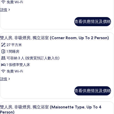
Room,
免費 Wi-Fi
To
房,
Up
2
雙
詳情
非
To
Person)
床
詳
吸
2
房,
查看供應情況及價格
情
非
Person)
煙
吸
的
房,
煙
雙人房, 非吸煙房, 獨立浴室 (Corner Room,
載
6
房,
相
雙人房, 非吸煙房, 獨立浴室 (Corner Room, Up To 2 Person)
獨
入
獨
片
立
27 平方米
立
所
浴
浴
1 間睡房
有
室
室
可容納 3 人 (按實質預訂人數入住)
(High
雙
(High
Floor,
1 張標準雙人床
人
Up
Floor,
免費 Wi-Fi
To
房,
Up
2
雙
詳情
非
To
Person)
人
詳
吸
2
房,
查看供應情況及價格
情
非
Person)
煙
吸
的
房,
煙
雙人房, 非吸煙房, 獨立浴室 (Maisonette Ty
載
6
房,
相
雙人房, 非吸煙房, 獨立浴室 (Maisonette Type, Up To 4
獨
入
獨
Person)
片