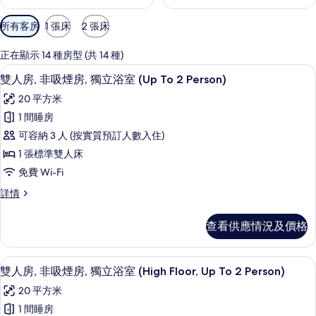
可
所有客房
1 張床
2 張床
用
嘅
正在顯示 14 種房型 (共 14 種)
客
雙人房, 非吸煙房, 獨立浴室 (Up To 2 Per
載
5
雙人房, 非吸煙房, 獨立浴室 (Up To 2 Person)
房
入
篩
20 平方米
所
選
1 間睡房
有
條
可容納 3 人 (按實質預訂人數入住)
雙
件
1 張標準雙人床
人
免費 Wi-Fi
房,
雙
詳情
非
人
吸
房,
查看供應情況及價格
非
煙
吸
房,
煙
雙人房, 非吸煙房, 獨立浴室 (High Floor, U
載
6
房,
雙人房, 非吸煙房, 獨立浴室 (High Floor, Up To 2 Person)
獨
入
獨
立
20 平方米
立
所
浴
浴
1 間睡房