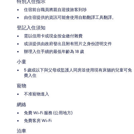
特別入住指示
住宿前台職員將親自迎接旅客到埗
由住宿提供的資訊可能會使用自動翻譯工具翻譯。
登記入住須知
需以信用卡或現金按金繳付雜費
或須提供由政府發出且附有照片之身份證明文件
辦理入住手續的最低年齡為 18 歲
小童
5 歲或以下與父母或監護人同房並使用現有床舖的兒童可免
費入住
寵物
不准寵物進入
網絡
免費 Wi-Fi 服務 (公用地方)
免費客房 Wi-Fi
泊車