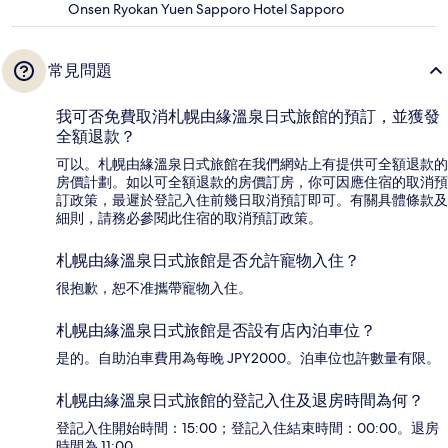
Onsen Ryokan Yuen Sapporo Hotel Sapporo
常見問題
我可否免費取消札幌由緣溫泉日式旅館的預訂，並獲發
全額退款？
可以。札幌由緣溫泉日式旅館在我們網站上有提供可全額退款的
房價計劃。如以可全額退款的房價訂房，你可因應住宿的取消預
訂政策，最遲於登記入住前幾日取消預訂即可。有關具體條款及
細則，請務必參閱此住宿的取消預訂政策。
札幌由緣溫泉日式旅館是否允許寵物入住？
很抱歉，恕不准攜帶寵物入住。
札幌由緣溫泉日式旅館是否設有店內泊車位？
是的。自助泊車費用為每晚 JPY2000。泊車位也許數量有限。
札幌由緣溫泉日式旅館的登記入住及退房時間為何？
登記入住開始時間：15:00；登記入住結束時間：00:00。退房
時間為 11:00。