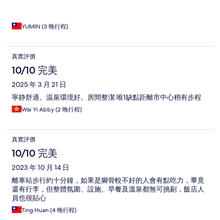
YUMIN (3 晚行程)
真實評價
10/10 完美
2025 年 3 月 21 日
寧静舒適。温泉環境好。房間整潔 唯1缺點距離市中心稍有步程
Wai Yi Abby (2 晚行程)
真實評價
10/10 完美
2023 年 10 月 14 日
離車站步行約十分鐘，如果是腳骨較不好的人會有點吃力，畢竟
還有行李，但整體氛圍、設施、早餐及溫泉都無可挑剔，飯店人
員也很貼心
Ting Huan (4 晚行程)