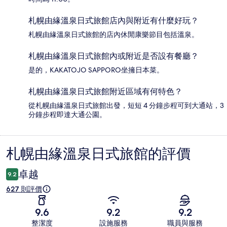
札幌由緣溫泉日式旅館店內與附近有什麼好玩？
札幌由緣溫泉日式旅館的店內休閒康樂節目包括溫泉。
札幌由緣溫泉日式旅館內或附近是否設有餐廳？
是的，KAKATOJO SAPPORO坐擁日本菜。
札幌由緣溫泉日式旅館附近區域有何特色？
從札幌由緣溫泉日式旅館出發，短短 4 分鐘步程可到大通站，3
分鐘步程即達大通公園。
札幌由緣溫泉日式旅館的評價
評
價
卓越
9.2
627 則評價
9.6
9.2
9.2
整潔度
設施服務
職員與服務