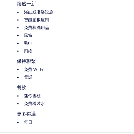
煥然一新
浴缸或淋浴設施
智能廁板座廁
免費梳洗用品
風筒
毛巾
廁紙
保持聯繫
免費 Wi-Fi
電話
餐飲
迷你雪櫃
免費樽裝水
更多禮遇
每日