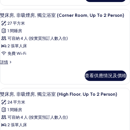
的
房,
吸
相
煙
獨
雙床房, 非吸煙房, 獨立浴室 (Corner Room,
載
4
房,
雙床房, 非吸煙房, 獨立浴室 (Corner Room, Up To 2 Person)
片
立
入
獨
27 平方米
立
浴
所
浴
1 間睡房
室
有
室
可容納 4 人 (按實質預訂人數入住)
(Hollywood
(Hollywood
雙
Twin,
2 張單人床
Twin,
床
Up
Up
免費 Wi-Fi
To
房,
To
2
雙
詳情
非
2
Person)
床
詳
吸
房,
Person)
查看供應情況及價格
情
非
煙
的
吸
房,
相
煙
雙床房, 非吸煙房, 獨立浴室 (High Floor, U
載
5
房,
雙床房, 非吸煙房, 獨立浴室 (High Floor, Up To 2 Person)
獨
片
入
獨
立
24 平方米
立
所
浴
浴
1 間睡房
有
室
室
可容納 4 人 (按實質預訂人數入住)
(Corner
雙
(Corner
Room,
2 張單人床
床
Up