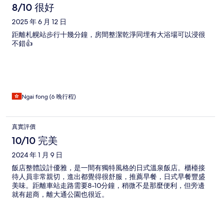
8/10 很好
2025 年 6 月 12 日
距離札幌站步行十幾分鐘，房間整潔乾淨同埋有大浴場可以浸很
不錯👍
Ngai fong (6 晚行程)
真實評價
10/10 完美
2024 年 1 月 9 日
飯店整體設計優雅，是一間有獨特風格的日式溫泉飯店。櫃檯接
待人員非常親切，進出都覺得很舒服，推薦早餐，日式早餐豐盛
美味。距離車站走路需要8-10分鐘，稍微不是那麼便利，但旁邊
就有超商，離大通公園也很近。