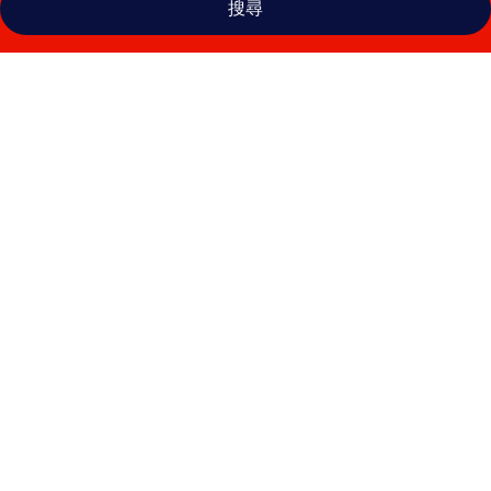
搜尋
札
幌
由
緣
溫
泉