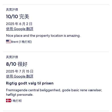
真實評價
10/10 完美
2025 年 6 月 2 日
使用 Google 翻譯
Nice place and the property location is amazing.
Brent (1 晚行程)
真實評價
8/10 很好
2025 年 7 月 15 日
使用 Google 翻譯
Rigtig godt valg til prisen
Fremragende central beliggenhed, gode basic rene værelser,
høfligt personale.
1 晚行程