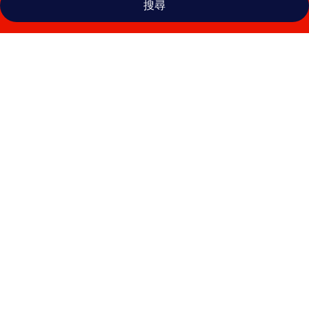
搜尋
意
大
利
Corte
Regina
酒