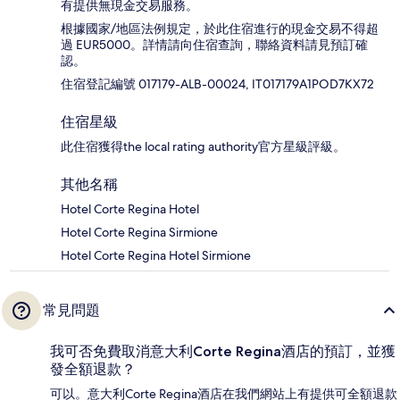
有提供無現金交易服務。
根據國家/地區法例規定，於此住宿進行的現金交易不得超
過 EUR5000。詳情請向住宿查詢，聯絡資料請見預訂確
認。
住宿登記編號 017179-ALB-00024, IT017179A1POD7KX72
住宿星級
此住宿獲得the local rating authority官方星級評級。
其他名稱
Hotel Corte Regina Hotel
Hotel Corte Regina Sirmione
Hotel Corte Regina Hotel Sirmione
常見問題
我可否免費取消意大利Corte Regina酒店的預訂，並獲
發全額退款？
可以。意大利Corte Regina酒店在我們網站上有提供可全額退款