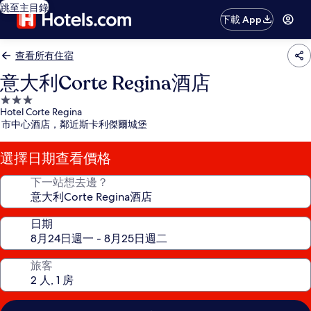
跳至主目錄
下載 App
查看所有住宿
意大利Corte Regina酒店
3.0
Hotel Corte Regina
星
市中心酒店，鄰近斯卡利傑爾城堡
級
住
選擇日期查看價格
宿
下一站想去邊？
日期
旅客