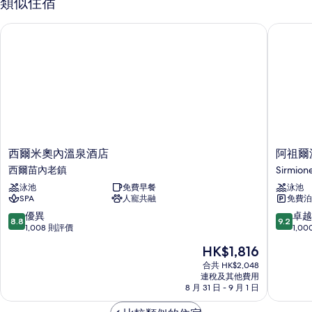
類似住宿
景
的
詳
西爾米奧內溫泉酒店
阿祖爾波
相
情
片
西
阿
西爾米奧內溫泉酒店
阿祖爾
爾
祖
西爾苗內老鎮
Sirmion
米
爾
泳池
免費早餐
泳池
奧
波
SPA
人寵共融
免費泊
內
圖
溫
酒
8.8
9.2
優異
卓越
8.8
9.2
泉
店
分
分
1,008 則評價
1,0
酒
Sirmion
(滿
(滿
現
HK$1,816
店
分
分
售
西
為
為
合共 HK$2,048
HK$1,816
爾
連稅及其他費用
10
10
8 月 31 日 - 9 月 1 日
苗
分)，
分)，
內
優
卓