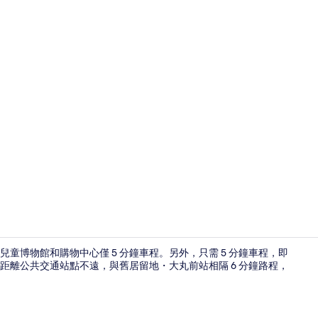
住宿入口
童博物館和購物中心僅 5 分鐘車程。另外，只需 5 分鐘車程，即
距離公共交通站點不遠，與舊居留地・大丸前站相隔 6 分鐘路程，
SPA