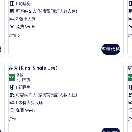
相
則
有
1 間睡房
評
片
雙
可容納 2 人 (按實質預訂人數入住)
價)
床
2 張單人床
(
房
免費 Wi-Fi
的
雙
客
詳情
詳
床
房
相
房
(K
格
查看價格
片
詳
詳
情
情
絨被、房內夾萬、書桌、隔音
羽絨被、房內夾萬、書桌、隔音
載
8
客房 (King, Single Use)
雙
入
卓越
9.0
9.
9.0 分，滿分 10 分
所
(14
14 則評價
則
有
1 間睡房
評
客
可容納 2 人 (按實質預訂人數入住)
價)
房
1 張特大雙人床
(King,
免費 Wi-Fi
Single
(
客
雙
詳情
詳
Use)
房
床
U
(King,
房
的