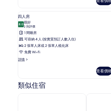
的
查看價
(Extra
相
bed)
詳
片
四人房 | 羽絨被、房內夾萬、
載
8
情
四人房
入
很好
8.0
8.0 分，滿分 10 分
所
(2
2 則評價
則
有
1 間睡房
評
四
可容納 4 人 (按實質預訂人數入住)
價)
人
2 張單人床或 2 張單人梳化床
房
免費 Wi-Fi
的
四
詳情
人
相
房
查看價
片
詳
情
類似住宿
The Royal Park Canvas 神戶三宮
神戶托爾路光