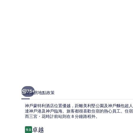
酒
店
相
片
集
75+
概覽
客房
地點
政策
神戶蒙特利酒店位置優越，距離美利堅公園及神戶麵包超人兒
達神戶港及神戶臨海。旅客都很喜歡住宿的熱心員工。住宿
而三宮・花時計前站則在 8 分鐘路程外。
評
卓越
9.0
9.0 分，滿分 10 分，