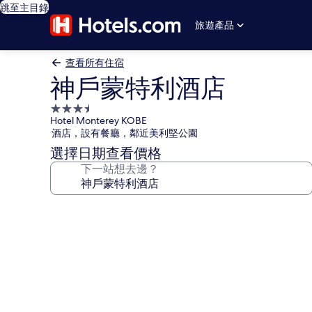
跳至主目錄
旅遊產品
查看所有住宿
神戶蒙特利酒店
3.5
Hotel Monterey KOBE
星
酒店，設有餐廳，鄰近美利堅公園
級
選擇日期查看價格
住
下一站想去邊？
宿
神
戶
蒙
特
利