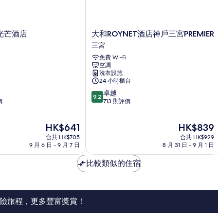
詳
Si
S
的
情
Us
U
相
詳
情
片
大
光芒酒店
大和ROYNET酒店神戶三宮PREMIER
和
三宮
ROYNET
免費 Wi-Fi
酒
空調
店
洗衣設施
神
24 小時櫃台
戶
9.2
卓越
三
9.2
分
價
713 則評價
宮
(滿
PREMIER
分
三
現
現
HK$641
HK$839
為
宮
售
售
10
合共 HK$705
合共 HK$929
HK$641
HK$839
分)，
9 月 6 日 - 9 月 7 日
8 月 31 日 - 9 月 1 日
卓
越，
比較類似的住宿
713
則
評
價
險旅程，更多豐富獎賞！
篇
評