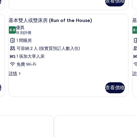
格
查看價格
Single
(S
相
Use)
Us
詳
詳
片
書桌、隔音
住宿入口
載
8
情
情
基本雙人或雙床房 (Run of the House)
基
入
優異
8.8
8.
8.8 分，滿分 10 分
所
(15
15 則評價
則
有
1 間睡房
評
基
可容納 2 人 (按實質預訂人數入住)
價)
本
1 張加大單人床
雙
免費 Wi-Fi
人
基
基
詳情
詳
本
本
或
雙
雙
格
查看價格
雙
人
人
或
或
床
雙
雙
房
床
床
(Run
房
(
房
(Run
(R
芒酒店
大和ROYNET酒店神戶三宮PREMIER
of
O
of
O
the
t
the
th
House)
H
House)
Ho