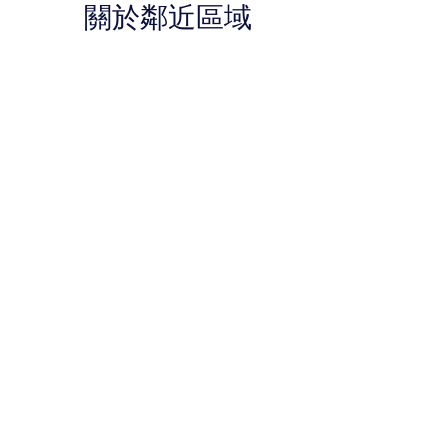
關於鄰近區域
價
價