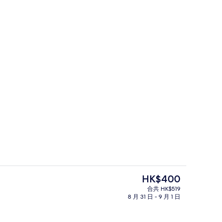
外觀
現
HK$400
價
合共 HK$519
HK$400
8 月 31 日 - 9 月 1 日
酒廊