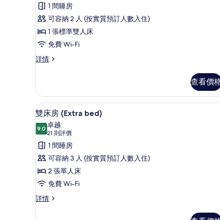
Sauna
則
有
1 間睡房
詳
評
的
情
雙
可容納 2 人 (按實質預訂人數入住)
價)
相
人
1 張標準雙人床
片
房
免費 Wi-Fi
的
雙
詳情
人
相
房
查看價
片
詳
情
雙床房 (Extra bed) | 羽
載
8
雙床房 (Extra bed)
入
卓越
9.0
9.0 分，滿分 10 分
所
(21
21 則評價
則
有
1 間睡房
評
雙
可容納 3 人 (按實質預訂人數入住)
價)
床
2 張單人床
房
免費 Wi-Fi
(Extra
雙
詳情
床
bed)
房