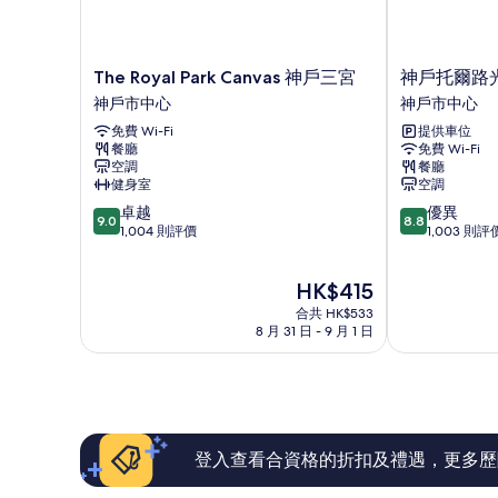
The
神
The Royal Park Canvas 神戶三宮
神戶托爾路
Royal
戶
神戶市中心
神戶市中心
Park
托
免費 Wi-Fi
提供車位
Canvas
爾
餐廳
免費 Wi-Fi
神
路
空調
餐廳
戶
光
健身室
空調
三
芒
9.0
8.8
卓越
優異
宮
酒
9.0
8.8
分
分
1,004 則評價
1,003 則評
神
店
(滿
(滿
戶
神
分
分
市
戶
現
HK$415
為
為
中
市
售
10
10
心
合共 HK$533
中
HK$415
分)，
分)，
8 月 31 日 - 9 月 1 日
心
卓
優
越，
異，
1,004
1,003
則
則
評
評
價
價
登入查看合資格的折扣及禮遇，更多歷
篇
篇
評
評