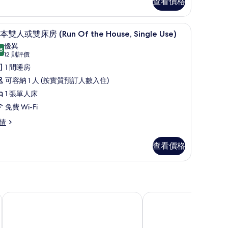
的
查看價格
ingle
相
e)
片
住宿入口
載
8
本雙人或雙床房 (Run Of the House, Single Use)
入
優異
8
8.8 分，滿分 10 分
所
(12
12 則評價
則
有
1 間睡房
評
基
可容納 1 人 (按實質預訂人數入住)
價)
本
1 張單人床
雙
免費 Wi-Fi
人
情
或
查看價格
雙
床
房
Run
un
雷姆精品神戶三宮酒店
神戶元町天然溫泉浪漫
f
f
he
e
ouse,
use,