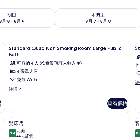
8 - 8月 9的可訂空房
查看本週末 8月 7 - 8月 9的可訂空房
明日
本週末
8月 8 - 8月 9
8月 7 - 8月 9
音
羽絨被、房內夾萬、書桌、隔音
載
1
Standard Quad Non Smoking Room Large Public
S
入
Bath
所
可容納 4 人 (按實質預訂人數入住)
有
4 張單人床
Standard
S
免費 Wi-Fi
St
詳
Quad
T
Tw
Standard
詳情
Non
N
N
Quad
Smoking
S
Sm
Non
格
查看價格
R
Room
Smoking
R
詳
Room
Large
情
Large
音
羽絨被、房內夾萬、書桌、隔音
載
Public
8
Public
雙床房
客
Bath
入
Bath
完美
詳
9.4
8.
的
9.4 分，滿分 10 分
所
(44
44 則評價
情