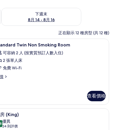
查看下週末 8月 14 - 8月 16的可訂空房
下週末
8月 14 - 8月 16
正在顯示 12 種房型 (共 12 種)
羽絨被、房內夾萬、書桌、隔音
載
1
tandard Twin Non Smoking Room
入
可容納 2 人 (按實質預訂人數入住)
所
2 張單人床
有
免費 Wi-Fi
tandard
andard
情
win
in
on
on
moking
oking
查看價格
oom
oom
的
羽絨被、房內夾萬、書桌、隔音
載
相
8
房 (King)
入
片
優異
8
8.8 分，滿分 10 分
所
(24
24 則評價