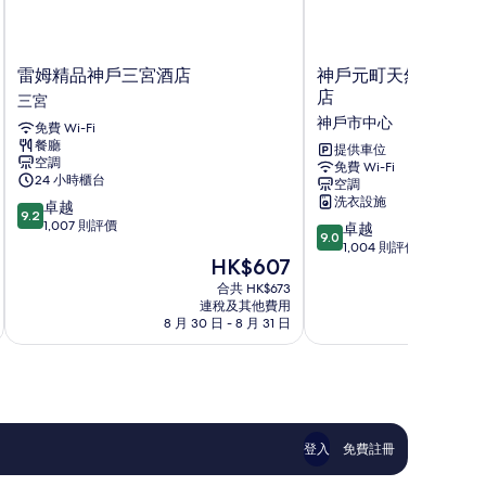
ngle
ingle
e)
se)
的
雷
神
雷姆精品神戶三宮酒店
神戶元町天然溫泉浪
相
姆
戶
店
三宮
精
元
片
神戶市中心
免費 Wi-Fi
品
町
餐廳
神
天
提供車位
空調
免費 Wi-Fi
戶
然
24 小時櫃台
空調
三
溫
洗衣設施
9.2
卓越
宮
泉
9.2
分
1,007 則評價
9.0
酒
浪
卓越
9.0
(滿
分
店
漫
1,004 則評價
現
HK$607
分
(滿
三
湯
售
為
分
宮
多
合共 HK$673
HK$607
10
為
連稅及其他費用
美
分)，
8 月 30 日 - 8 月 31 日
8 
10
迎
卓
分)，
酒
越，
卓
店
1,007
越，
神
則
1,004
戶
評
則
市
價
評
中
登入
免費註冊
篇
價
心
評
篇