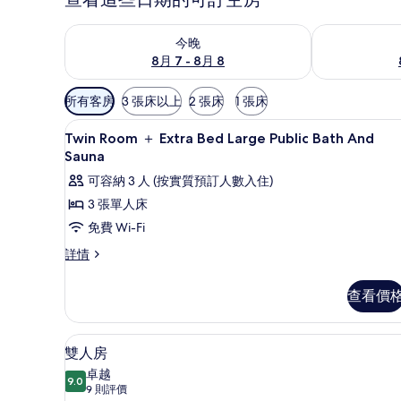
查看今晚 8月 7 - 8月 8的可訂空房
查看明日 8月 
今晚
8月 7 - 8月 8
可
所有客房
3 張床以上
2 張床
1 張床
用
羽絨被、房內夾萬、書桌、隔
載
嘅
1
Twin Room ＋ Extra Bed Large Public Bath And
入
客
Sauna
房
所
可容納 3 人 (按實質預訂人數入住)
篩
有
3 張單人床
選
Twin
免費 Wi-Fi
條
Room
件
Twin
詳情
＋
Room
Extra
＋
查看價
Extra
Bed
Bed
Large
Large
羽絨被、房內夾萬、書桌、隔
載
Public
8
Public
雙人房
入
Bath
Bath
卓越
And
9.0
And
9.0 分，滿分 10 分
所
(9
9 則評價
Sauna