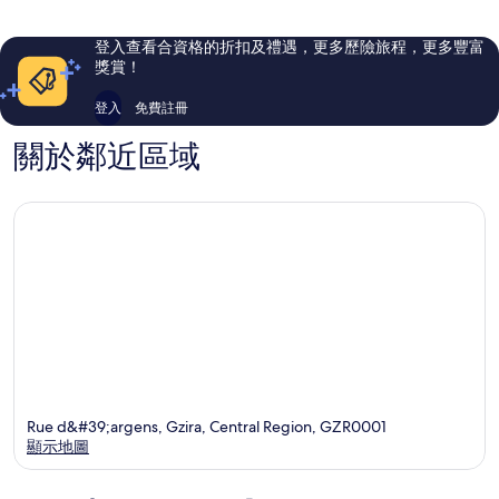
評
評
價
價
登入查看合資格的折扣及禮遇，更多歷險旅程，更多豐富
篇
篇
獎賞！
評
評
價
價
登入
免費註冊
關於鄰近區域
Rue d&#39;argens, Gzira, Central Region, GZR0001
顯示地圖