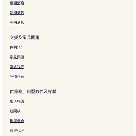
P
,
s
P
o
d
e
p
l
泰國酒店
o
C
頁
A
m
S
n
s
s
o
e
面
頁
e
u
t
F
頁
韓國酒店
l
n
面
n
i
W
r
面
頁
t
a
t
i
o
英國酒店
面
r
d
e
t
m
a
e
s
h
t
支援及常見問題
l
頁
頁
W
h
L
面
面
i
e
你的預訂
o
f
P
c
i
r
常見問題
a
a
o
t
n
m
聯絡我們
i
d
e
o
B
n
評價住宿
n
a
a
頁
l
d
供應商、聯盟夥伴及媒體
面
c
e
o
頁
加入聯盟
n
面
y
新聞稿
頁
面
推廣機會
旅遊代理