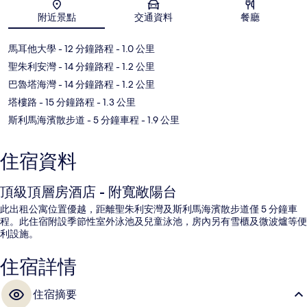
地圖
附近景點
交通資料
餐廳
馬耳他大學
- 12 分鐘路程
- 1.0 公里
聖朱利安灣
- 14 分鐘路程
- 1.2 公里
巴魯塔海灣
- 14 分鐘路程
- 1.2 公里
塔樓路
- 15 分鐘路程
- 1.3 公里
斯利馬海濱散步道
- 5 分鐘車程
- 1.9 公里
住宿資料
頂級頂層房酒店 - 附寬敞陽台
此出租公寓位置優越，距離聖朱利安灣及斯利馬海濱散步道僅 5 分鐘車
程。此住宿附設季節性室外泳池及兒童泳池，房內另有雪櫃及微波爐等便
利設施。
住宿詳情
住宿摘要