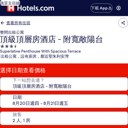
跳至主目錄
下載 App
查看所有住宿
整間出租公寓
頂級頂層房酒店 - 附寬敞陽台
3.5
Superlative Penthouse With Spacious Terrace
星
出租公寓，設有廚房，鄰近聖朱利安灣
級
住
選擇日期查看價格
宿
下一站想去邊？
日期
旅客