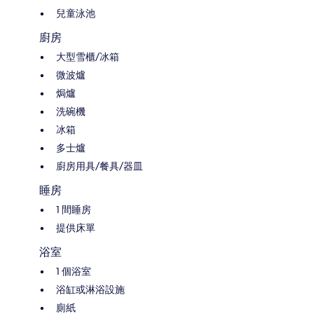
兒童泳池
廚房
大型雪櫃/冰箱
微波爐
焗爐
洗碗機
冰箱
多士爐
廚房用具/餐具/器皿
睡房
1 間睡房
提供床單
浴室
1 個浴室
浴缸或淋浴設施
廁紙