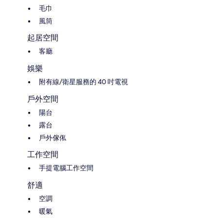
毛巾
風筒
起居空間
客廳
娛樂
附有線/衛星服務的 40 吋電視
戶外空間
陽台
露台
戶外傢俬
工作空間
手提電腦工作空間
舒適
空調
暖氣