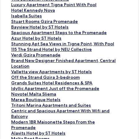
連
此
Luxury Apartment Tigne Point With Pool
結
連
此
Hotel Kennedy Nova
會
結
連
此
Isabella Suites
開
會
結
連
此
Stuart Rooms Gzira Promenade
啟
開
會
結
連
此
Bayview Hotel by ST Hotels
T
啟
開
會
結
連
此
Spacious Apartment Steps to the Promenade
h
L
啟
開
會
結
連
此
Azur Hotel by ST Hotels
e
u
H
啟
開
會
結
連
此
Stunning Apt Sea Views in Tigne Point, With Pool
L
x
o
I
啟
開
會
結
連
此
115 The Strand Hotel by NEU Collective
o
u
t
s
S
啟
開
會
結
連
此
Verdi Gzira Promenade
n
r
e
a
t
B
啟
開
會
結
連
此
Brand New Designer Finished Apartment, Central
d
y
l
b
u
a
S
啟
開
會
結
連
Location
o
A
K
e
a
y
p
A
啟
開
會
結
此
Valletta view Apartments by ST Hotels
n
p
e
l
r
v
a
z
S
啟
開
會
連
此
Off the Strand Gzira 3-bedroom
e
a
n
l
t
i
c
u
t
1
啟
開
結
連
此
Grands Suites Hotel Residences & SPA
r
r
n
a
R
e
i
r
u
1
V
啟
會
結
連
此
Idyllic Apartment Just off the Promenade
H
t
e
S
o
w
o
H
n
5
e
B
開
會
結
連
此
Novotel Malta Sliema
o
m
d
u
o
H
u
o
n
T
r
r
啟
開
會
結
連
此
Marea Boutique Hotels
t
e
y
i
m
o
s
t
i
h
d
a
V
啟
開
會
結
連
此
Tritoni Marina Apartments and Suites
e
n
N
t
s
t
A
e
n
e
i
n
a
O
啟
開
會
結
連
此
Centric and Spacious Apartment With Wifi and
l
t
o
e
G
e
p
l
g
S
G
d
l
f
G
啟
開
會
結
連
Balcony
S
T
v
s
z
l
a
b
A
t
z
N
l
f
r
I
啟
開
會
結
此
Modern 1BR Maisonette Steps From the
l
i
a
頁
i
b
r
y
p
r
i
e
e
t
a
d
N
啟
開
會
連
Promenade
i
g
頁
面
r
y
t
S
t
a
r
w
t
h
n
y
o
M
啟
開
結
此
Alavits Hotel by ST Hotels
e
n
面
a
S
m
T
S
n
a
D
t
e
d
l
v
a
T
啟
會
連
此
Malta Rent Rooms