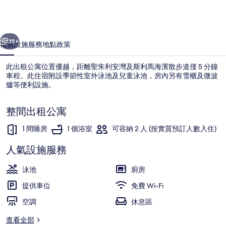
酒
店
一個
下一個
-
35+
概覽
設施服務
地點
政策
附
此出租公寓位置優越，距離聖朱利安灣及斯利馬海濱散步道僅 5 分鐘
寬
車程。此住宿附設季節性室外泳池及兒童泳池，房內另有雪櫃及微波
敞
爐等便利設施。
陽
整間出租公寓
台
1 間睡房
1 個浴室
可容納 2 人 (按實質預訂人數入住)
相
人氣設施服務
片
湖泊
集
泳池
廚房
提供車位
免費 Wi-Fi
空調
休息區
查看全部