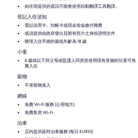
由住宿提供的資訊可能會使用自動翻譯工具翻譯。
登記入住須知
需以信用卡、扣帳卡或現金按金繳付雜費
或須提供由政府發出且附有照片之身份證明文件
辦理入住手續的最低年齡為 18 歲
小童
6 歲或以下與父母或監護人同房並使用現有床舖的兒童可免
費入住
寵物
不准寵物進入
網絡
免費 Wi-Fi 服務 (公用地方)
免費客房 Wi-Fi
泊車
店內提供延時泊車服務 (每日 EUR10)