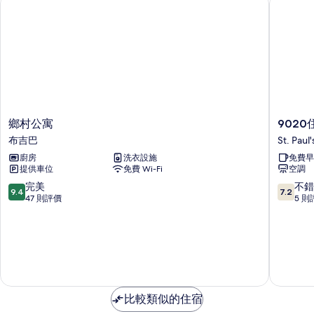
鄉
9020
鄉村公寓
9020
村
住
布吉巴
St. Paul
公
宿
廚房
洗衣設施
免費早
寓
St.
提供車位
免費 Wi-Fi
空調
布
Paul's
吉
Bay
9.4
7.2
完美
不錯
9.4
7.2
巴
分
分
47 則評價
5 則
(滿
(滿
分
分
為
為
10
10
分)，
分)，
完
不
美，
錯，
比較類似的住宿
47
5
則
則