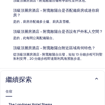
頂級頂層房酒店 - 附寬敞陽台備有季節性室外泳池。
頂級頂層房酒店 - 附寬敞陽台是否配備廚房或迷你廚
房？
是的，廚房亦配備多士爐、廚具及雪櫃。
頂級頂層房酒店 - 附寬敞陽台是否設有戶外私人空間？
是的，此每間公寓配備陽台。
頂級頂層房酒店 - 附寬敞陽台附近區域有何特色？
從頂級頂層房酒店 - 附寬敞陽台出發，短短 13 分鐘步程可到聖
朱利安灣，20 分鐘步程即達斯利馬海濱散步道。
繼續探索
住宿
此
The Londoner Hotel Sliema