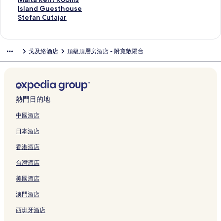
m
e
P
T
e
H
e
d
P
e
a
S
s
l
o
r
r
C
開
結
連
此
Island Guesthouse
a
P
r
H
n
o
a
H
r
s
v
t
S
i
t
e
i
e
啟
會
結
連
此
Stefan Cutajar
頁
o
o
o
t
t
V
o
o
i
i
r
u
c
e
a
t
n
M
開
會
結
連
面
i
m
t
S
e
i
t
m
g
e
a
i
A
l
B
o
t
o
啟
開
會
結
n
e
e
t
l
e
e
e
n
w
n
t
p
M
o
n
r
d
A
啟
開
會
戈及絡酒店
頂級頂層房酒店 - 附寬敞陽台
t
n
l
e
s
w
l
n
e
A
d
e
a
a
u
i
i
e
l
M
啟
開
W
a
s
p
頁
s
b
a
r
p
G
s
r
l
t
M
c
r
a
a
I
啟
i
d
頁
s
面
i
y
d
F
a
z
H
t
t
i
a
a
n
v
l
s
S
t
e
面
t
n
N
e
i
r
i
o
m
a
q
r
n
1
i
t
l
t
h
頁
o
T
E
頁
n
t
r
t
e
S
u
i
d
B
t
a
a
e
P
面
t
i
U
面
i
m
a
e
n
l
e
n
S
R
s
R
n
f
熱門目的地
o
h
g
C
s
e
3
l
t
i
H
a
p
M
H
e
d
a
o
e
n
o
h
n
-
R
J
e
o
A
a
a
o
n
G
n
中國酒店
l
P
e
l
e
t
b
e
u
m
t
p
c
i
t
t
u
C
日本酒店
頁
r
P
l
d
s
e
s
s
a
e
a
i
s
e
R
e
u
面
o
o
e
A
b
d
i
t
頁
l
r
o
o
l
o
s
t
香港酒店
m
i
c
p
y
r
d
o
面
s
t
u
n
b
o
t
a
e
n
t
a
S
o
e
f
頁
m
s
e
y
m
h
j
台灣酒店
n
t
i
r
T
o
n
f
面
e
A
t
S
s
o
a
a
,
v
t
H
m
c
t
n
p
t
T
頁
u
r
美國酒店
d
W
e
m
o
頁
e
h
t
a
e
H
面
s
頁
e
i
頁
e
t
面
s
e
s
r
S
o
e
面
澳門酒店
頁
t
面
n
e
&
P
a
t
t
t
頁
西班牙酒店
面
h
t
l
S
r
n
m
e
e
面