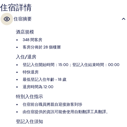
住宿詳情
住宿摘要
酒店規模
348 間客房
客房分佈於 28 個樓層
入住/退房
登記入住開始時間：15:00；登記入住結束時間：00:00
特快退房
最低登記入住年齡 - 18 歲
退房時間為 12:00
特別入住指示
住宿前台職員將親自迎接旅客到埗
由住宿提供的資訊可能會使用自動翻譯工具翻譯。
登記入住須知