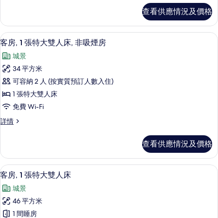
1
客
查看供應情況及價格
房,
張
1
特
張
迷你吧、房內夾萬、書桌、遮光窗簾/
載
6
特
大
客房, 1 張特大雙人床, 非吸煙房
入
大
雙
城景
雙
所
人
人
34 平方米
有
床
床
可容納 2 人 (按實質預訂人數入住)
詳
客
的
情
1 張特大雙人床
房,
相
免費 Wi-Fi
1
片
客
詳情
張
房,
特
1
查看供應情況及價格
張
大
特
雙
大
迷你吧、房內夾萬、書桌、遮光窗簾/
載
7
雙
人
客房, 1 張特大雙人床
入
人
床,
城景
床,
所
非
非
46 平方米
有
吸
吸
1 間睡房
煙