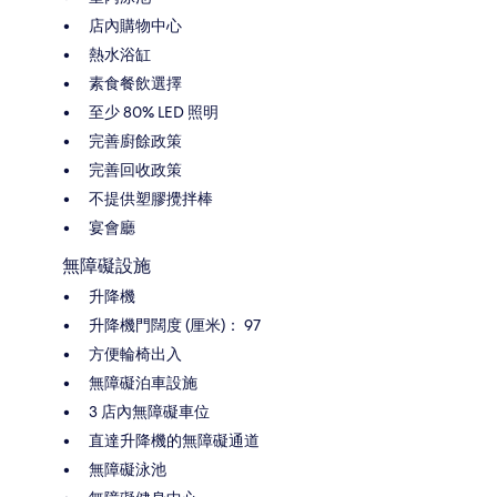
店內購物中心
熱水浴缸
素食餐飲選擇
至少 80% LED 照明
完善廚餘政策
完善回收政策
不提供塑膠攪拌棒
宴會廳
無障礙設施
升降機
升降機門闊度 (厘米)： 97
方便輪椅出入
無障礙泊車設施
3 店內無障礙車位
直達升降機的無障礙通道
無障礙泳池