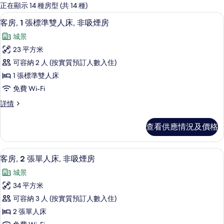
嘅
正在顯示 14 種房型 (共 14 種)
客
客房, 1 張標準雙人床, 非吸煙房 | 
載
12
客房, 1 張標準雙人床, 非吸煙房
房
入
篩
城景
所
選
23 平方米
有
條
可容納 2 人 (按實質預訂人數入住)
客
件
1 張標準雙人床
房,
免費 Wi-Fi
1
客
詳情
張
房,
標
1
查看供應情況及價格
張
準
標
雙
準
客房, 2 張單人床, 非吸煙房 | 迷你
載
8
雙
人
客房, 2 張單人床, 非吸煙房
入
人
床,
城景
床,
所
非
非
34 平方米
有
吸
吸
可容納 3 人 (按實質預訂人數入住)
煙
客
煙
房
2 張單人床
房,
詳