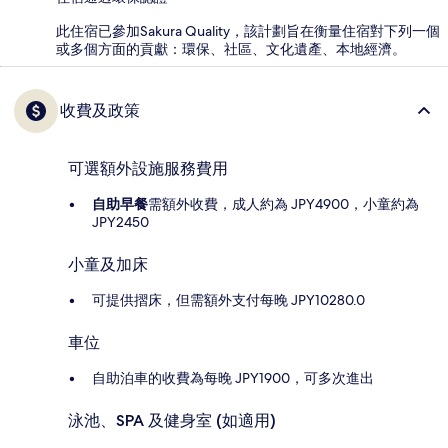
此住宿已參加Sakura Quality，該計劃旨在衡量住宿對下列一個
或多個方面的貢獻：環保、社區、文化遺產、本地經濟。
收費及政策
可選額外設施服務費用
自助早餐
需額外收費，成人約為 JPY4900，小童約為
JPY2450
小童及加床
可提供摺床，但需額外支付每晚 JPY10280.0
車位
自助泊車的收費為每晚 JPY1900，可多次進出
泳池、SPA 及健身室 (如適用)