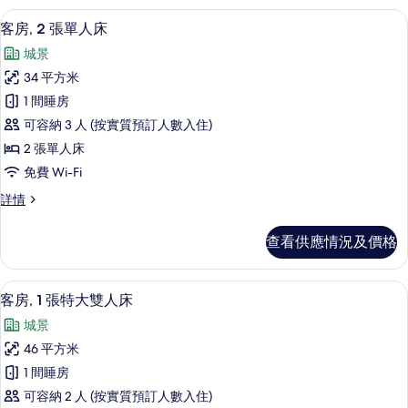
人
張
迷你吧、房內夾萬、書桌、遮光窗簾/
載
5
單
床
客房, 2 張單人床
入
人
的
城景
床
所
相
詳
34 平方米
有
情
片
1 間睡房
客
可容納 3 人 (按實質預訂人數入住)
房,
2 張單人床
2
免費 Wi-Fi
張
客
詳情
單
房,
人
2
查看供應情況及價格
張
床
單
的
人
客房, 1 張特大雙人床 | 迷你吧、房
載
6
床
相
客房, 1 張特大雙人床
入
詳
片
城景
情
所
46 平方米
有
1 間睡房
客
可容納 2 人 (按實質預訂人數入住)