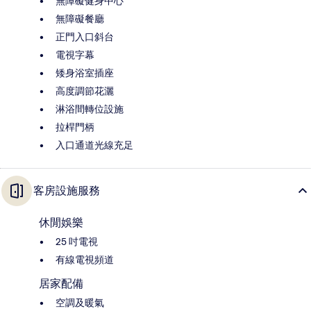
無障礙健身中心
無障礙餐廳
正門入口斜台
電視字幕
矮身浴室插座
高度調節花灑
淋浴間轉位設施
拉桿門柄
入口通道光線充足
客房設施服務
休閒娛樂
25 吋電視
有線電視頻道
居家配備
空調及暖氣