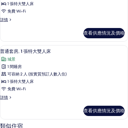
房,
1 張特大雙人床
1
免費 Wi-Fi
張
客
詳情
特
房,
大
1
查看供應情況及價格
張
雙
特
人
大
25 吋電視連有線電視頻道
載
6
雙
床
普通套房, 1 張特大雙人床
入
人
的
城景
床
所
相
詳
1 間睡房
有
情
片
可容納 2 人 (按實質預訂人數入住)
普
1 張特大雙人床
通
免費 Wi-Fi
套
普
詳情
房,
通
1
套
查看供應情況及價格
房,
張
1
特
張
類似住宿
特