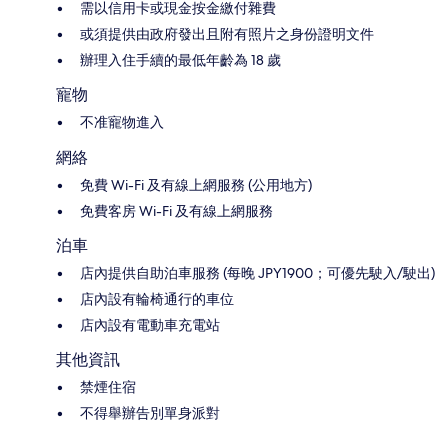
需以信用卡或現金按金繳付雜費
或須提供由政府發出且附有照片之身份證明文件
辦理入住手續的最低年齡為 18 歲
寵物
不准寵物進入
網絡
免費 Wi-Fi 及有線上網服務 (公用地方)
免費客房 Wi-Fi 及有線上網服務
泊車
店內提供自助泊車服務 (每晚 JPY1900；可優先駛入/駛出)
店內設有輪椅通行的車位
店內設有電動車充電站
其他資訊
禁煙住宿
不得舉辦告別單身派對