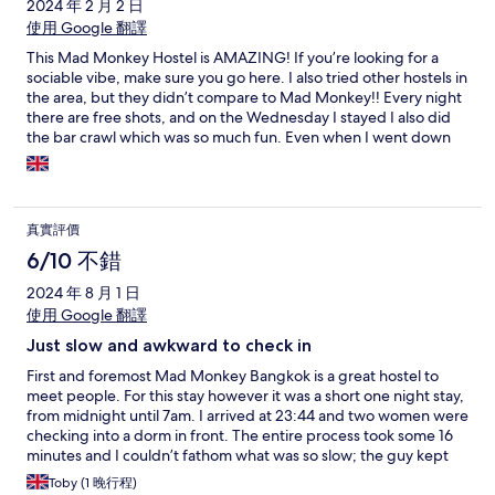
2024 年 2 月 2 日
使用 Google 翻譯
This Mad Monkey Hostel is AMAZING! If you’re looking for a
sociable vibe, make sure you go here. I also tried other hostels in
the area, but they didn’t compare to Mad Monkey!! Every night
there are free shots, and on the Wednesday I stayed I also did
the bar crawl which was so much fun. Even when I went down
for breakfast everyone was very sociable - if you’re a solo
traveller this place is great for you especially. It was also super
clean (the cleaners were also so lovely and gave me
recommendations), well air conditioned and the staff were very
真實評價
helpful. I also enjoyed the walking tour where I met so many
new friends. And chilling by the pool is a must!!! The restaurant
6/10 不錯
also has affordable and really tasty food. It is located in the best
2024 年 8 月 1 日
area a few mins walk from Khao San rd. I will be back!!! My
使用 Google 翻譯
favourite hostel ever.
Just slow and awkward to check in
First and foremost Mad Monkey Bangkok is a great hostel to
meet people. For this stay however it was a short one night stay,
from midnight until 7am. I arrived at 23:44 and two women were
checking into a dorm in front. The entire process took some 16
minutes and I couldn’t fathom what was so slow; the guy kept
doing other things. He then proceeds to offer them welcome
Toby (1 晚行程)