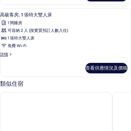
的
房
相
詳
高級客房, 1 張特大雙人床 | 免費 Wi-F
載
3
情
高級客房, 1 張特大雙人床
片
入
1 間睡房
所
可容納 2 人 (按實質預訂人數入住)
有
1 張特大雙人床
高
免費 Wi-Fi
級
高
詳情
客
級
房,
客
查看供應情況及價格
房,
1
1
張
張
類似住宿
特
特
大
大
拉布特里村旅館
BED ST
雙
雙
人
床
人
詳
床
情
的