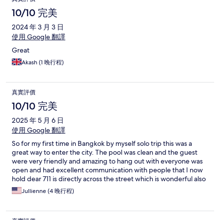
10/10 完美
2024 年 3 月 3 日
使用 Google 翻譯
Great
Akash (1 晚行程)
真實評價
10/10 完美
2025 年 5 月 6 日
使用 Google 翻譯
So for my first time in Bangkok by myself solo trip this was a
great way to enter the city. The pool was clean and the guest
were very friendly and amazing to hang out with everyone was
open and had excellent communication with people that I now
hold dear 711 is directly across the street which is wonderful also
across the street is fresh fruit smoothies for about a dollar USD,
Jullienne (4 晚行程)
which is also incredible. Kaosan road was close enough to walk
to and far enough to have a little bit of quiet. I was staying on
the fourth floor, so I was buffered from the sound of the