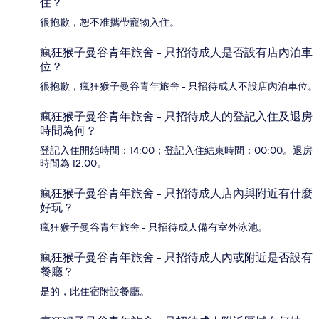
住？
很抱歉，恕不准攜帶寵物入住。
瘋狂猴子曼谷青年旅舍 - 只招待成人是否設有店內泊車
位？
很抱歉，瘋狂猴子曼谷青年旅舍 - 只招待成人不設店內泊車位。
瘋狂猴子曼谷青年旅舍 - 只招待成人的登記入住及退房
時間為何？
登記入住開始時間：14:00；登記入住結束時間：00:00。退房
時間為 12:00。
瘋狂猴子曼谷青年旅舍 - 只招待成人店內與附近有什麼
好玩？
瘋狂猴子曼谷青年旅舍 - 只招待成人備有室外泳池。
瘋狂猴子曼谷青年旅舍 - 只招待成人內或附近是否設有
餐廳？
是的，此住宿附設餐廳。