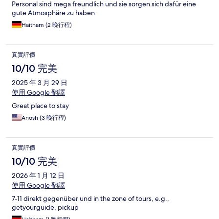
Personal sind mega freundlich und sie sorgen sich dafür eine
gute Atmosphäre zu haben
Haitham (2 晚行程)
真實評價
10/10 完美
2025 年 3 月 29 日
使用 Google 翻譯
Great place to stay
Anosh (3 晚行程)
真實評價
10/10 完美
2026 年 1 月 12 日
使用 Google 翻譯
7-11 direkt gegenüber und in the zone of tours, e.g.,
getyourguide, pickup