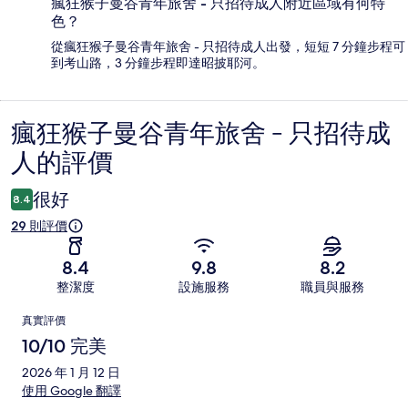
瘋狂猴子曼谷青年旅舍 - 只招待成人附近區域有何特
色？
從瘋狂猴子曼谷青年旅舍 - 只招待成人出發，短短 7 分鐘步程可
到考山路，3 分鐘步程即達昭披耶河。
瘋狂猴子曼谷青年旅舍 - 只招待成
評
人的評價
價
很好
8.4
29 則評價
8.4
9.8
8.2
整潔度
設施服務
職員與服務
評
真實評價
價
10/10 完美
2026 年 1 月 12 日
使用 Google 翻譯