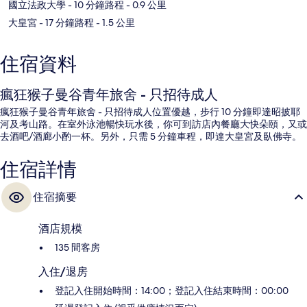
國立法政大學
- 10 分鐘路程
- 0.9 公里
大皇宮
- 17 分鐘路程
- 1.5 公里
住宿資料
瘋狂猴子曼谷青年旅舍 - 只招待成人
瘋狂猴子曼谷青年旅舍 - 只招待成人位置優越，步行 10 分鐘即達昭披耶
河及考山路。在室外泳池暢快玩水後，你可到訪店內餐廳大快朵頤，又或
去酒吧/酒廊小酌一杯。另外，只需 5 分鐘車程，即達大皇宮及臥佛寺。
住宿詳情
住宿摘要
酒店規模
135 間客房
入住/退房
登記入住開始時間：14:00；登記入住結束時間：00:00