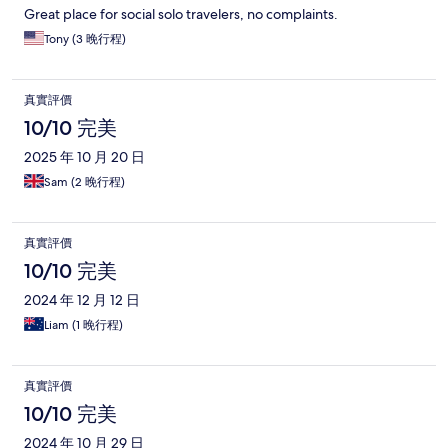
Great place for social solo travelers, no complaints.
Tony (3 晚行程)
真實評價
10/10 完美
2025 年 10 月 20 日
Sam (2 晚行程)
真實評價
10/10 完美
2024 年 12 月 12 日
Liam (1 晚行程)
真實評價
10/10 完美
2024 年 10 月 29 日