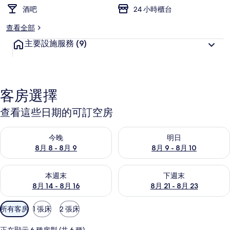
酒吧
24 小時櫃台
查看全部
主要設施服務
(9)
客房選擇
查看這些日期的可訂空房
查看今晚 8月 8 - 8月 9的可訂空房
查看明日 8月 9 - 8月 10的可
今晚
明日
8月 8 - 8月 9
8月 9 - 8月 10
查看本週末 8月 14 - 8月 16的可訂空房
查看下週末 8月 21 - 8月 23
本週末
下週末
8月 14 - 8月 16
8月 21 - 8月 23
可
所有客房
1 張床
2 張床
用
嘅