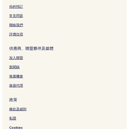
你的預訂
常見問題
聯絡我們
評價住宿
供應商、聯盟夥伴及媒體
加入聯盟
新聞稿
推廣機會
旅遊代理
政策
條款及細則
私隱
Cookies