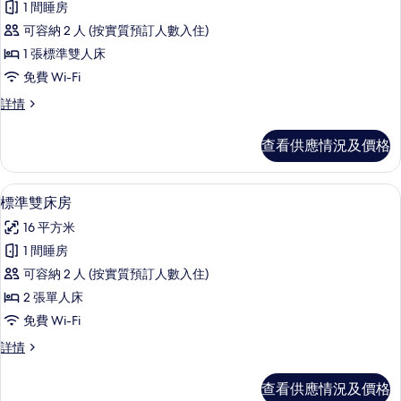
1 間睡房
有
可容納 2 人 (按實質預訂人數入住)
標
1 張標準雙人床
準
免費 Wi-Fi
雙
標
詳情
人
準
房
雙
查看供應情況及價格
人
的
房
相
詳
標準雙床房 | 免費 Wi-Fi、床單
載
5
情
標準雙床房
片
入
16 平方米
所
1 間睡房
有
可容納 2 人 (按實質預訂人數入住)
標
2 張單人床
準
免費 Wi-Fi
雙
標
詳情
床
準
房
雙
查看供應情況及價格
床