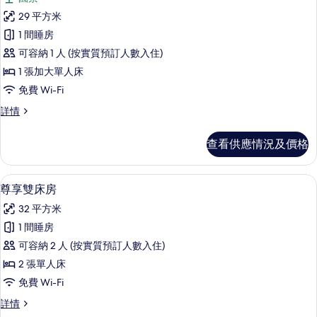
所
29 平方米
有
1 間睡房
豪
可容納 1 人 (按實質預訂人數入住)
華
1 張加大單人床
單
免費 Wi-Fi
人
豪
詳情
房
華
的
單
查看供應情況及價格
人
相
房
片
詳
尊享雙床房 | 埃及棉床單、高級寢具
載
6
情
尊享雙床房
入
32 平方米
所
1 間睡房
有
可容納 2 人 (按實質預訂人數入住)
尊
2 張單人床
享
免費 Wi-Fi
雙
尊
詳情
床
享