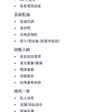
衛星電視頻道
居家配備
恆溫空調
迷你吧
浴袍及拖鞋
熨斗/熨衫板 (按要求提供)
甜睡入眠
多款枕頭選擇
遮光窗簾/窗簾
開床服務
高級寢具
特厚豪華床墊
煥然一新
私人浴室
花灑/浴缸組合
雨淋花灑