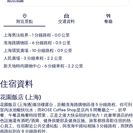
地圖
附近景點
交通資料
餐廳
上海舊法租界
- 1 分鐘路程
- 0.0 公里
淮海路購物區
- 6 分鐘路程
- 0.5 公里
上海環貿廣場
- 10 分鐘路程
- 0.9 公里
人民廣場
- 3 分鐘車程
- 2.2 公里
新天地時尚購物中心
- 6 分鐘車程
- 2.2 公里
住宿資料
花園飯店 (上海)
花園飯店 (上海)配備頂樓露台，距離淮海路購物區僅 5 分鐘路程。你可到
室內泳池暢快玩水；而ROSE Coffee Shop是店內 5 間餐廳之一，於早
餐、午餐及晚餐時段營業，正是之後大快朵頤的好地方！此奢華酒店的特
色設施還有酒吧/酒廊、健身俱樂部及健身設施。旅客都很喜歡住宿的熱
心員工。住宿鄰近公共交通站點，與淮海中路站相隔 3 分鐘路程，而陝西
南路站則在 8 分鐘路程外。