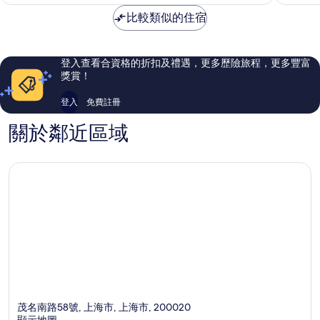
優
卓
比較類似的住宿
異，
越，
1,000
1,010
則
則
評
評
登入查看合資格的折扣及禮遇，更多歷險旅程，更多豐富
價
價
獎賞！
篇
篇
評
評
登入
免費註冊
價
價
關於鄰近區域
茂名南路58號, 上海市, 上海市, 200020
顯示地圖