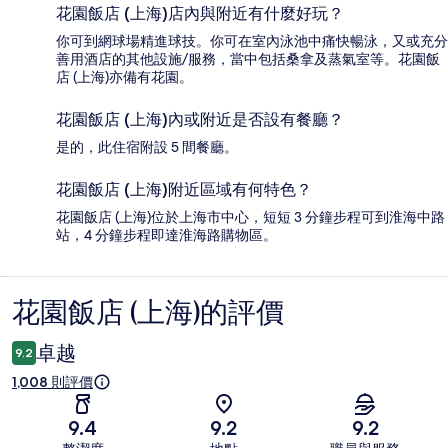
花園飯店 (上海)店內與附近有什麼好玩？
你可到網球場精進球技。你可在室內泳池中痛快暢泳，又或充分
善用酒店的其他設施/服務，當中包括桑拿及蒸氣室等。花園飯
店 (上海)亦備有花園。
花園飯店 (上海)內或附近是否設有餐廳？
是的，此住宿附設 5 間餐廳。
花園飯店 (上海)附近區域有何特色？
花園飯店 (上海)位於上海市中心，短短 3 分鐘步程可到淮海中路
站，4 分鐘步程即達淮海路購物區。
花園飯店 (上海)的評價
評
價
卓越
9.2
1,008 則評價
9.4
9.2
9.2