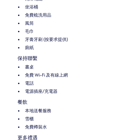
坐浴桶
免費梳洗用品
風筒
毛巾
牙膏牙刷 (按要求提供)
廁紙
保持聯繫
書桌
免費 Wi-Fi 及有線上網
電話
電源插座/充電器
餐飲
本地送餐服務
雪櫃
免費樽裝水
更多禮遇