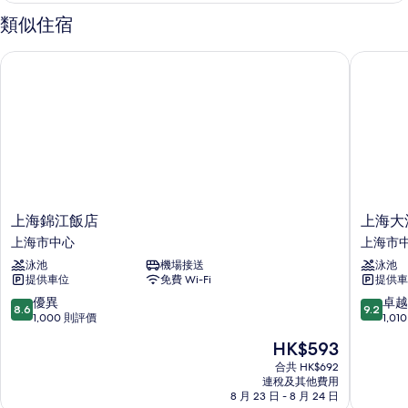
情
類似住宿
上海錦江飯店
上海大酒
上
上
上海錦江飯店
上海大
海
海
上海市中心
上海市
錦
大
泳池
機場接送
泳池
江
酒
提供車位
免費 Wi-Fi
提供車
飯
店
店
上
8.6
9.2
優異
卓越
8.6
9.2
上
海
分
分
1,000 則評價
1,0
海
市
(滿
(滿
現
HK$593
市
中
分
分
售
中
心
為
為
合共 HK$692
HK$593
心
連稅及其他費用
10
10
8 月 23 日 - 8 月 24 日
分)，
分)，