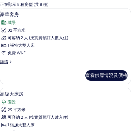
嘅
正在顯示 8 種房型 (共 8 種)
客
豪華客房 | 埃及棉床單、高級寢具、
載
11
豪華客房
房
入
篩
城景
所
選
32 平方米
有
條
可容納 2 人 (按實質預訂人數入住)
豪
件
1 張特大雙人床
華
免費 Wi-Fi
客
豪
詳情
房
華
的
客
查看供應情況及價格
房
相
詳
片
情
高級大床房 | 埃及棉床單、高級寢具
載
9
高級大床房
入
園景
所
29 平方米
有
可容納 2 人 (按實質預訂人數入住)
高
1 張加大雙人床
級