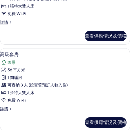
行
1 張特大雙人床
政
免費 Wi-Fi
客
行
詳情
房
政
的
客
查看供應情況及價格
房
相
詳
片
情
高級套房 | 埃及棉床單、高級寢具、
載
7
高級套房
入
園景
所
56 平方米
有
1 間睡房
高
可容納 3 人 (按實質預訂人數入住)
級
1 張特大雙人床
套
免費 Wi-Fi
房
高
詳情
的
級
相
套
查看供應情況及價格
房
片
詳