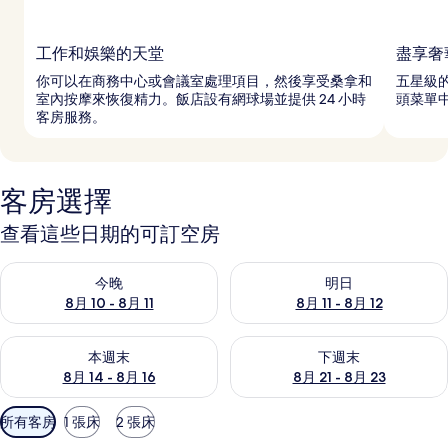
工作和娛樂的天堂
盡享奢
你可以在商務中心或會議室處理項目，然後享受桑拿和
五星級
室內按摩來恢復精力。飯店設有網球場並提供 24 小時
頭菜單中
客房服務。
客房選擇
查看這些日期的可訂空房
查看今晚 8月 10 - 8月 11的可訂空房
查看明日 8月 11 - 8月 12的可
今晚
明日
8月 10 - 8月 11
8月 11 - 8月 12
查看本週末 8月 14 - 8月 16的可訂空房
查看下週末 8月 21 - 8月 23
本週末
下週末
8月 14 - 8月 16
8月 21 - 8月 23
可
所有客房
1 張床
2 張床
用