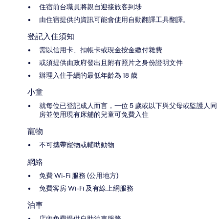
住宿前台職員將親自迎接旅客到埗
由住宿提供的資訊可能會使用自動翻譯工具翻譯。
登記入住須知
需以信用卡、扣帳卡或現金按金繳付雜費
或須提供由政府發出且附有照片之身份證明文件
辦理入住手續的最低年齡為 18 歲
小童
就每位已登記成人而言，一位 5 歲或以下與父母或監護人同
房並使用現有床舖的兒童可免費入住
寵物
不可攜帶寵物或輔助動物
網絡
免費 Wi-Fi 服務 (公用地方)
免費客房 Wi-Fi 及有線上網服務
泊車
店內免費提供自助泊車服務