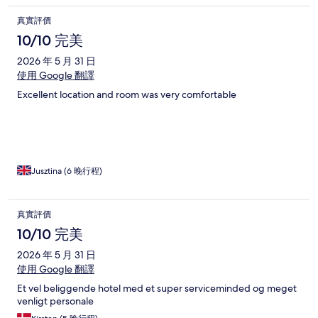
真實評價
10/10 完美
2026 年 5 月 31 日
使用 Google 翻譯
Excellent location and room was very comfortable
Jusztina (6 晚行程)
真實評價
10/10 完美
2026 年 5 月 31 日
使用 Google 翻譯
Et vel beliggende hotel med et super serviceminded og meget
venligt personale