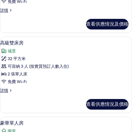
免費 Wi-Fi
大
高
詳情
床
級
房
大
查看供應情況及價格
床
的
房
相
詳
高級雙床房 | 埃及棉床單、高級寢具
載
9
情
高級雙床房
片
入
城景
所
32 平方米
有
可容納 3 人 (按實質預訂人數入住)
高
2 張單人床
級
免費 Wi-Fi
雙
高
詳情
床
級
房
雙
查看供應情況及價格
床
的
房
相
詳
豪華單人房 | 埃及棉床單、高級寢具
載
7
情
豪華單人房
片
入
園景