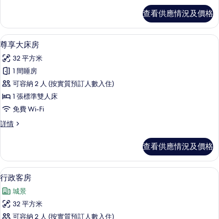
房
雙
查看供應情況及價格
床
的
房
相
詳
尊享大床房 | 埃及棉床單、高級寢具
載
6
情
尊享大床房
片
入
32 平方米
所
1 間睡房
有
可容納 2 人 (按實質預訂人數入住)
尊
1 張標準雙人床
享
免費 Wi-Fi
大
尊
詳情
床
享
房
大
查看供應情況及價格
床
的
房
相
詳
行政客房 | 埃及棉床單、高級寢具、
載
6
情
行政客房
片
入
城景
所
32 平方米
有
可容納 2 人 (按實質預訂人數入住)