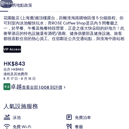
片
146+
概覽
客房
地點
政策
集
花園飯店 (上海)配備頂樓露台，距離淮海路購物區僅 5 分鐘路程。你
可到室內泳池暢快玩水；而ROSE Coffee Shop是店內 5 間餐廳之
一，於早餐、午餐及晚餐時段營業，正是之後大快朵頤的好地方！此
奢華酒店的特色設施還有酒吧/酒廊、健身俱樂部及健身設施。旅客
都很喜歡住宿的熱心員工。住宿鄰近公共交通站點，與淮海中路站相
隔 3 分鐘路程，而陝西南路站則在 8 分鐘路程外。
VIP Access
現
HK$843
外觀
價
合共 HK$983
HK$843
連稅及其他費用
8 月 17 日 - 8 月 18 日
評
卓越
9.2
查看全部 1,008 則評價
9.2 分，滿分 10 分，
價
人氣設施服務
泳池
免費泊車
免費 Wi-Fi
餐廳