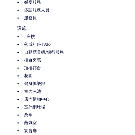
婚宴服務
多語服務人員
服務員
設施
1 座樓
落成年份 1926
自動櫃員機/銀行服務
櫃台夾萬
頂樓露台
花園
健身俱樂部
室內泳池
店內購物中心
室外網球場
桑拿
蒸氣室
宴會廳