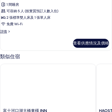
1 間睡房
可容納 5 人 (按實質預訂人數入住)
2 張標準雙人床及 1 張單人床
免費 Wi-Fi
雙
詳情
床
房,
查看供應情況及價格
非
吸
煙
類似住宿
房,
花
富士河口湖大橋東橫 INN
HAOST
園
景
(Watermelon
house)
詳
情
富
HAOST
富士河口湖大橋東橫 INN
HAOS