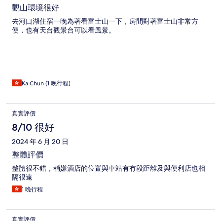
觀山環境很好
去河口湖住宿一晚為著看富士山一下，房間對著富士山非常方
便，也有天台觀景台可以看風景。
Ka Chun (1 晚行程)
真實評價
8/10 很好
2024 年 6 月 20 日
整體評價
整體很不錯，稍嫌酒店的位置與車站有冇段距離及與便利店也相
隔很遠
1 晚行程
真實評價