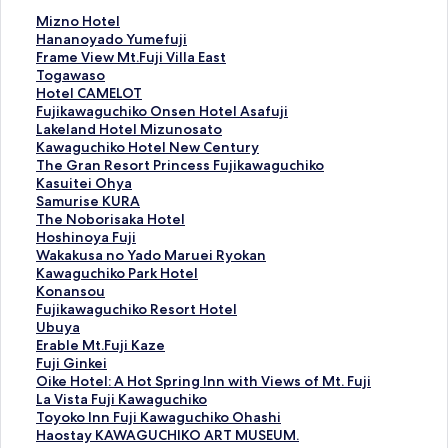
此
Mizno Hotel
連
此
Hananoyado Yumefuji
結
連
此
Frame View Mt.Fuji Villa East
會
結
連
此
Togawaso
開
會
結
連
此
Hotel CAMELOT
啟
開
會
結
連
此
Fujikawaguchiko Onsen Hotel Asafuji
M
啟
開
會
結
連
此
Lakeland Hotel Mizunosato
i
H
啟
開
會
結
連
此
Kawaguchiko Hotel New Century
z
a
F
啟
開
會
結
連
此
The Gran Resort Princess Fujikawaguchiko
n
n
r
T
啟
開
會
結
連
此
Kasuitei Ohya
o
a
a
o
H
啟
開
會
結
連
此
Samurise KURA
H
n
m
g
o
F
啟
開
會
結
連
此
The Noborisaka Hotel
o
o
e
a
t
u
L
啟
開
會
結
連
此
Hoshinoya Fuji
t
y
V
w
e
j
a
K
啟
開
會
結
連
此
Wakakusa no Yado Maruei Ryokan
e
a
i
a
l
i
k
a
T
啟
開
會
結
連
此
Kawaguchiko Park Hotel
l
d
e
s
C
k
e
w
h
K
啟
開
會
結
連
此
Konansou
頁
o
w
o
A
a
l
a
e
a
S
啟
開
會
結
連
此
Fujikawaguchiko Resort Hotel
面
Y
M
頁
M
w
a
g
G
s
a
T
啟
開
會
結
連
此
Ubuya
u
t
面
E
a
n
u
r
u
m
h
H
啟
開
會
結
連
此
Erable Mt.Fuji Kaze
m
.
L
g
d
c
a
i
u
e
o
W
啟
開
會
結
連
此
Fuji Ginkei
e
F
O
u
H
h
n
t
r
N
s
a
K
啟
開
會
結
連
此
Oike Hotel: A Hot Spring Inn with Views of Mt. Fuji
f
u
T
c
o
i
R
e
i
o
h
k
a
K
啟
開
會
結
連
此
La Vista Fuji Kawaguchiko
u
j
頁
h
t
k
e
i
s
b
i
a
w
o
F
啟
開
會
結
連
此
Toyoko Inn Fuji Kawaguchiko Ohashi
j
i
面
i
e
o
s
O
e
o
n
k
a
n
u
U
啟
開
會
結
連
此
Haostay KAWAGUCHIKO ART MUSEUM.