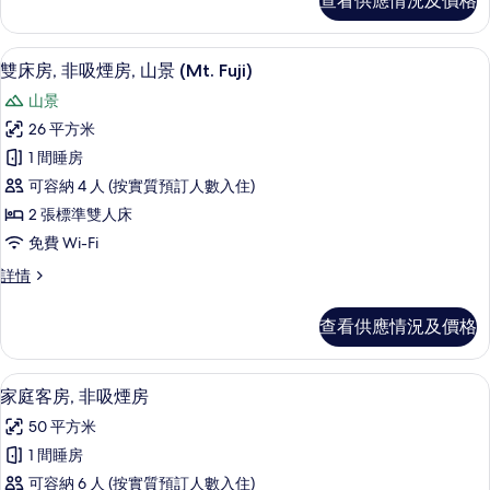
查看供應情況及價格
非
煙
吸
房
煙
雙床房, 非吸煙房, 山景 (Mt. Fuji) |
載
9
房
雙床房, 非吸煙房, 山景 (Mt. Fuji)
的
入
詳
相
山景
情
所
片
26 平方米
有
1 間睡房
雙
可容納 4 人 (按實質預訂人數入住)
床
2 張標準雙人床
房,
免費 Wi-Fi
非
雙
詳情
吸
床
煙
房,
查看供應情況及價格
非
房,
吸
山
煙
家庭客房, 非吸煙房 | 書桌、隔音、免費 
載
9
房,
家庭客房, 非吸煙房
景
入
山
(Mt.
50 平方米
景
所
Fuji)
(Mt.
1 間睡房
有
Fuji)
的
可容納 6 人 (按實質預訂人數入住)