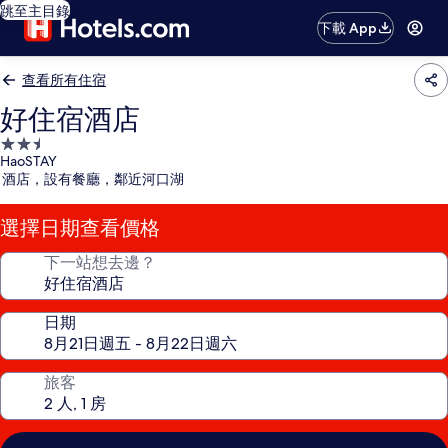
跳至主目錄
下載 App
查看所有住宿
好住宿酒店
2.5
HaoSTAY
星
酒店，設有餐廳，鄰近河口湖
級
住
選擇日期查看價格
宿
下一站想去邊？
日期
旅客