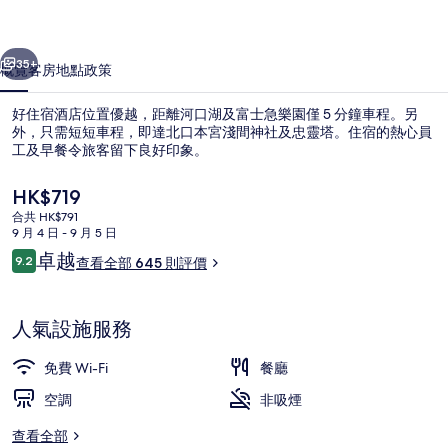
片
一個
下一個
集
35+
概覽
客房
地點
政策
好住宿酒店位置優越，距離河口湖及富士急樂園僅 5 分鐘車程。另
外，只需短短車程，即達北口本宮淺間神社及忠靈塔。住宿的熱心員
工及早餐令旅客留下良好印象。
現
HK$719
價
合共 HK$791
HK$719
9 月 4 日 - 9 月 5 日
評
卓越
9.2
查看全部 645 則評價
9.2 分，滿分 10 分，
價
大堂
人氣設施服務
免費 Wi-Fi
餐廳
空調
非吸煙
查看全部