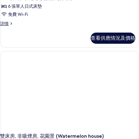
詳
家
相
情
6 張單人日式床墊
庭
片
免費 Wi-Fi
客
家
詳情
房,
庭
非
客
查看供應情況及價格
房,
吸
非
煙
吸
煙
房
房
的
詳
情
相
片
雙床房, 非吸煙房, 花園景 (Watermelon house)