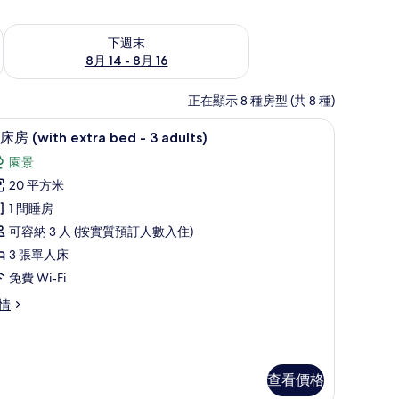
查看下週末 8月 14 - 8月 16的可訂空房
下週末
8月 14 - 8月 16
正在顯示 8 種房型 (共 8 種)
窗簾
迷你吧、房內夾萬、書桌、遮光窗簾/窗簾
載
6
床房 (with extra bed - 3 adults)
入
園景
所
20 平方米
有
1 間睡房
雙
可容納 3 人 (按實質預訂人數入住)
床
3 張單人床
房
免費 Wi-Fi
with
情
xtra
ed
ith
tra
查看價格
ed
dults)