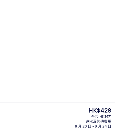
外觀
現
HK$428
價
合共 HK$471
HK$428
連稅及其他費用
內夾萬、書桌、遮光窗簾/窗簾
花園
8 月 23 日 - 8 月 24 日