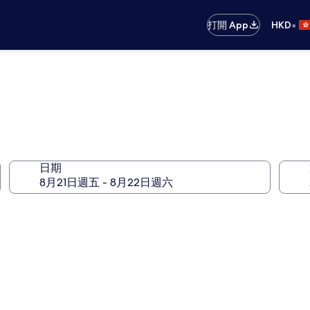
•
打開 App
HKD
日期