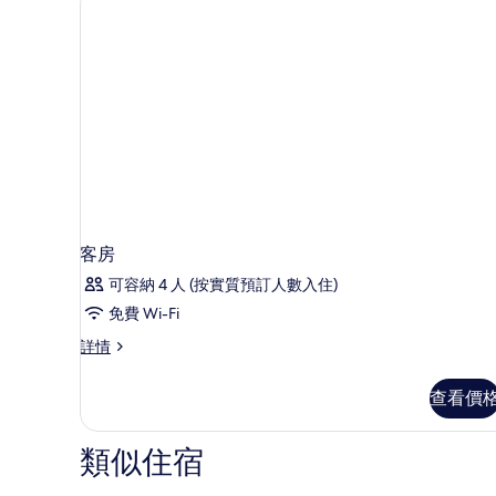
客房
可容納 4 人 (按實質預訂人數入住)
免費 Wi-Fi
客
詳情
房
詳
查看價
情
類似住宿