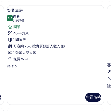
-
人
相
3
入
普通套房 | 迷你吧、房內夾萬、書桌、
載
片
ad
6
住
普通套房
詳
入
詳
優異
情
情
8.8
8.8 分，滿分 10 分
所
(3
3 則評價
則
有
園景
評
普
40 平方米
價)
通
1 間睡房
套
可容納 2 人 (按實質預訂人數入住)
房
1 張加大雙人床
的
免費 Wi-Fi
客
相
普
詳情
通
片
套
房
詳
客
詳
情
房
詳
格
查看價格
情
迷你吧、房內夾萬、書桌、遮光窗簾/
載