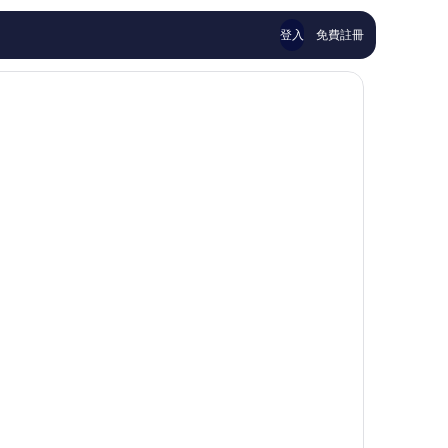
評
評
價
價
登入
免費註冊
篇
篇
評
評
價
價