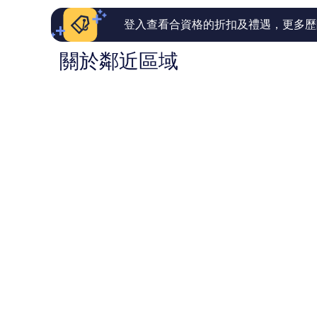
評
評
價
價
登入查看合資格的折扣及禮遇，更多歷
篇
篇
評
評
關於鄰近區域
價
價