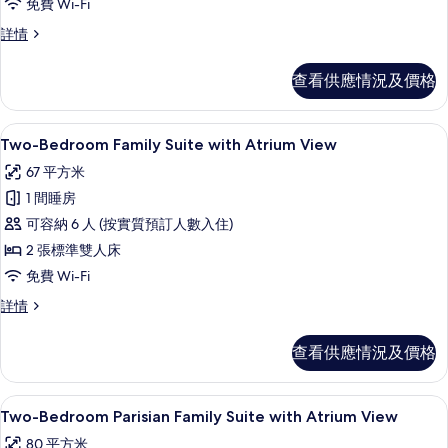
相
免費 Wi-Fi
1
片
套
詳情
間
房,
臥
1
查看供應情況及價格
間
室,
臥
庭
室,
Two-Bedroom Family Suite wi
載
5
庭
園
Two-Bedroom Family Suite with Atrium View
入
園
景
67 平方米
景
所
的
詳
1 間睡房
有
情
相
可容納 6 人 (按實質預訂人數入住)
Two-
片
2 張標準雙人床
Bedroom
免費 Wi-Fi
Family
Suite
Two-
詳情
Bedroom
with
Family
Atrium
查看供應情況及價格
Suite
View
with
Atrium
的
Two-Bedroom Parisian Family 
載
6
View
Two-Bedroom Parisian Family Suite with Atrium View
相
入
詳
80 平方米