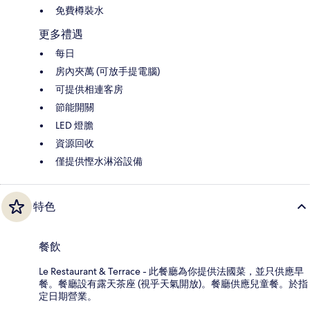
免費樽裝水
更多禮遇
每日
房內夾萬 (可放手提電腦)
可提供相連客房
節能開關
LED 燈膽
資源回收
僅提供慳水淋浴設備
特色
餐飲
Le Restaurant & Terrace - 此餐廳為你提供法國菜，並只供應早
餐。餐廳設有露天茶座 (視乎天氣開放)。餐廳供應兒童餐。於指
定日期營業。