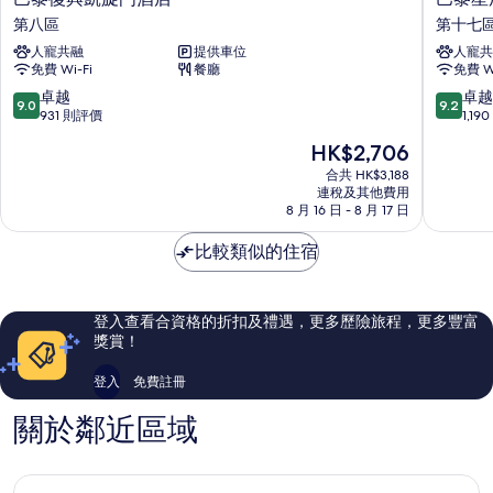
黎
黎
第八區
第十七
復
星
人寵共融
提供車位
人寵共
興
辰
免費 Wi-Fi
餐廳
免費 Wi
凱
凱
旋
悅
9.0
9.2
卓越
卓越
9.0
9.2
門
酒
分
分
931 則評價
1,1
酒
店
(滿
(滿
現
HK$2,706
店
第
分
分
售
第
十
為
為
合共 HK$3,188
HK$2,706
八
連稅及其他費用
七
10
10
8 月 16 日 - 8 月 17 日
區
區
分)，
分)，
卓
卓
比較類似的住宿
越，
越，
931
1,190
則
則
評
評
登入查看合資格的折扣及禮遇，更多歷險旅程，更多豐富
價
價
獎賞！
篇
篇
評
評
登入
免費註冊
價
價
關於鄰近區域