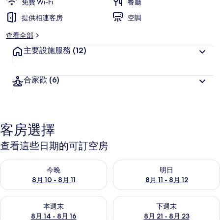
免費 Wi-Fi
餐廳
提供相連客房
空調
查看全部
主要設施服務
(12)
合家歡
(6)
客房選擇
查看這些日期的可訂空房
查看今晚 8月 10 - 8月 11的可訂空房
查看明日 8月 11 - 8月 12的可
今晚
明日
8月 10 - 8月 11
8月 11 - 8月 12
查看本週末 8月 14 - 8月 16的可訂空房
查看下週末 8月 21 - 8月 23
本週末
下週末
8月 14 - 8月 16
8月 21 - 8月 23