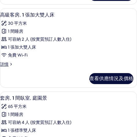
1
特
張
高級寢具、羽絨被、特厚豪華床墊、迷
載
5
特
大
高級客房, 1 張加大雙人床
入
大
雙
30 平方米
雙
所
人
人
1 間睡房
有
床
床
可容納 2 人 (按實質預訂人數入住)
詳
高
的
情
1 張加大雙人床
級
相
免費 Wi-Fi
客
片
高
詳情
房,
級
1
客
查看供應情況及價格
房,
張
1
加
張
套房, 1 間臥室, 庭園景 | 高級寢具
載
7
加
大
套房, 1 間臥室, 庭園景
入
大
雙
65 平方米
雙
所
人
人
1 間睡房
有
床
床
可容納 4 人 (按實質預訂人數入住)
詳
套
的
情
1 張標準雙人床
房,