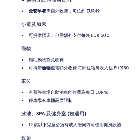
全套早餐
需額外收費，每位約 EUR49
小童及加床
可提供摺床，但需額外支付每晚 EUR150.0
寵物
輔助動物豁免收費
可攜帶
寵物
但需額外收費 每間住宿每次入住 EUR150
車位
有蓋停車場自助泊車的收費為每日 EUR46
停車場有車輛高度限制
泳池、SPA 及健身室 (如適用)
12 歲以下兒童必須有成人陪同方可使用健身設施
政策