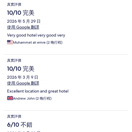
真實評價
10/10 完美
2026 年 5 月 29 日
使用 Google 翻譯
Very good hotel very good very
Muhammet ali emre (2 晚行程)
真實評價
10/10 完美
2026 年 3 月 9 日
使用 Google 翻譯
Excellent location and great hotel
Andrew John (2 晚行程)
真實評價
6/10 不錯