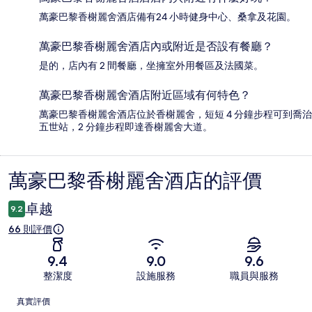
萬豪巴黎香榭麗舍酒店備有24 小時健身中心、桑拿及花園。
萬豪巴黎香榭麗舍酒店內或附近是否設有餐廳？
是的，店內有 2 間餐廳，坐擁室外用餐區及法國菜。
萬豪巴黎香榭麗舍酒店附近區域有何特色？
萬豪巴黎香榭麗舍酒店位於香榭麗舍，短短 4 分鐘步程可到喬治
五世站，2 分鐘步程即達香榭麗舍大道。
萬豪巴黎香榭麗舍酒店的評價
評
價
卓越
9.2
66 則評價
9.4
9.0
9.6
整潔度
設施服務
職員與服務
評
真實評價