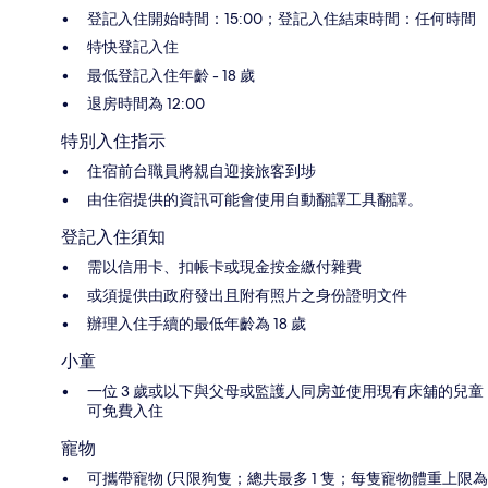
登記入住開始時間：15:00；登記入住結束時間：任何時間
特快登記入住
最低登記入住年齡 - 18 歲
退房時間為 12:00
特別入住指示
住宿前台職員將親自迎接旅客到埗
由住宿提供的資訊可能會使用自動翻譯工具翻譯。
登記入住須知
需以信用卡、扣帳卡或現金按金繳付雜費
或須提供由政府發出且附有照片之身份證明文件
辦理入住手續的最低年齡為 18 歲
小童
一位 3 歲或以下與父母或監護人同房並使用現有床舖的兒童
可免費入住
寵物
可攜帶寵物 (只限狗隻；總共最多 1 隻；每隻寵物體重上限為