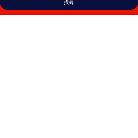
搜尋
萬
豪
巴
黎
香
榭