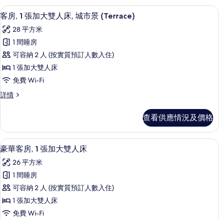
雙
大
客房, 1 張加大雙人床, 城市景 (Terr
載
7
雙
人
客房, 1 張加大雙人床, 城市景 (Terrace)
入
人
床,
28 平方米
床,
所
城
城
1 間睡房
有
市
市
可容納 2 人 (按實質預訂人數入住)
景
客
景
(Terrace)
1 張加大雙人床
房,
詳
(Terrace)
免費 Wi-Fi
情
1
的
客
詳情
張
相
房,
加
1
片
查看供應情況及價格
張
大
加
雙
大
豪華客房, 1 張加大雙人床 | 高級寢
載
5
雙
人
豪華客房, 1 張加大雙人床
入
人
床,
26 平方米
床,
所
城
城
1 間睡房
有
市
市
可容納 2 人 (按實質預訂人數入住)
景
豪
景
(Terrace)
1 張加大雙人床
華
詳
(Terrace)
免費 Wi-Fi
情