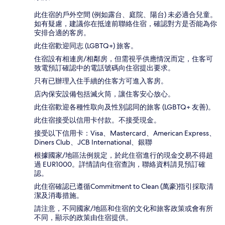
此住宿的戶外空間 (例如露台、庭院、陽台) 未必適合兒童。
如有疑慮，建議你在抵達前聯絡住宿，確認對方是否能為你
安排合適的客房。
此住宿歡迎同志 (LGBTQ+) 旅客。
住宿設有相連房/相鄰房，但需視乎供應情況而定，住客可
致電預訂確認中的電話號碼向住宿提出要求。
只有已辦理入住手續的住客方可進入客房。
店內保安設備包括滅火筒，讓住客安心放心。
此住宿歡迎各種性取向及性別認同的旅客 (LGBTQ+ 友善)。
此住宿接受以信用卡付款。不接受現金。
接受以下信用卡：Visa、Mastercard、American Express、
Diners Club、JCB International、銀聯
根據國家/地區法例規定，於此住宿進行的現金交易不得超
過 EUR1000。詳情請向住宿查詢，聯絡資料請見預訂確
認。
此住宿確認已遵循Commitment to Clean (萬豪)指引採取清
潔及消毒措施。
請注意，不同國家/地區和住宿的文化和旅客政策或會有所
不同，顯示的政策由住宿提供。