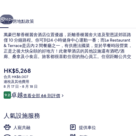
麗
一個
下一個
舍
162+
概覽
客房
地點
政策
酒
萬豪巴黎香榭麗舍酒店位置優越，距離香榭麗舍大道及聖恩諾郊區路
店
僅 10 分鐘路程。你可到24 小時健身中心運動一番；而Le Restaurant
& Terrace是店內 2 間餐廳之一，有供應法國菜，並於早餐時段營業，
相
正是之後大快朵頤的好地方！此奢華酒店的其他設施還有酒吧/酒
片
廊、桑拿及小食店。旅客都很喜歡住宿的熱心員工。住宿距離公共交
通站點不遠，與喬治五世站相隔 4 分鐘路程，而富蘭克林·D·羅斯福地
集
鐵站則在 5 分鐘路程外。
現
HK$5,268
價
合共 HK$6,007
HK$5,268
連稅及其他費用
高級寢具、羽絨被、特厚豪華床墊、迷
8 月 17 日 - 8 月 18 日
評
卓越
9.2
查看全部 66 則評價
9.2 分，滿分 10 分，
價
人氣設施服務
人寵共融
提供車位