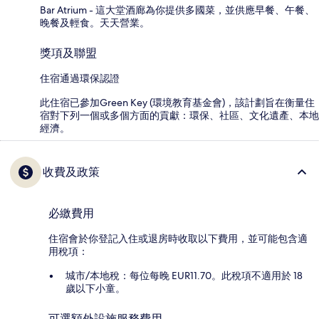
Bar Atrium - 這大堂酒廊為你提供多國菜，並供應早餐、午餐、
晚餐及輕食。天天營業。
獎項及聯盟
住宿通過環保認證
此住宿已參加Green Key (環境教育基金會)，該計劃旨在衡量住
宿對下列一個或多個方面的貢獻：環保、社區、文化遺產、本地
經濟。
收費及政策
必繳費用
住宿會於你登記入住或退房時收取以下費用，並可能包含適
用稅項：
城市/本地稅：每位每晚 EUR11.70。此稅項不適用於 18
歲以下小童。
可選額外設施服務費用