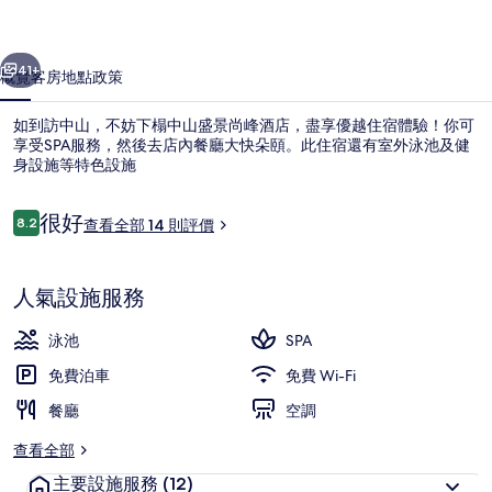
酒
一個
下一個
店
41+
概覽
客房
地點
政策
相
如到訪中山，不妨下榻中山盛景尚峰酒店，盡享優越住宿體驗！你可
片
享受SPA服務，然後去店內餐廳大快朵頤。此住宿還有室外泳池及健
身設施等特色設施
集
評
很好
8.2
查看全部 14 則評價
8.2 分，滿分 10 分，
價
人氣設施服務
大堂
泳池
SPA
免費泊車
免費 Wi-Fi
餐廳
空調
查看全部
主要設施服務
(12)