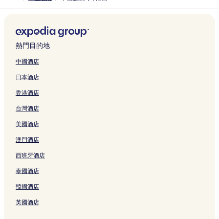
n
R
n
o
頁
頁
o
o
(
頁
t
W
H
h
s
H
g
o
C
H
啟
G
o
g
t
面
面
n
n
Z
面
e
y
o
a
h
o
w
w
o
i
T
u
a
s
e
a
Z
h
l
n
t
n
a
t
a
n
n
l
h
z
d
h
l
l
h
o
頁
d
e
I
n
e
r
e
t
t
e
h
Z
a
頁
H
o
n
面
h
l
n
P
l
d
P
i
o
W
熱門目的地
e
h
n
面
o
n
g
a
Z
t
e
Z
I
l
n
n
e
n
o
L
t
g
s
m
h
e
r
h
n
a
e
G
s
中國酒店
頁
n
i
e
s
h
Z
o
r
t
o
t
z
n
a
t
日本酒店
面
g
h
l
h
a
h
n
n
h
n
e
a
t
r
i
s
e
(
a
n
u
g
a
L
g
r
Z
s
d
n
香港酒店
h
S
Z
n
X
h
s
t
o
s
n
h
B
e
Z
a
q
h
N
i
a
h
i
d
h
a
o
u
n
h
台灣酒店
n
u
o
a
a
i
a
o
g
a
t
n
s
I
o
頁
a
n
n
o
X
n
n
e
n
i
g
i
n
n
美國酒店
面
r
g
l
l
i
頁
a
(
C
o
s
n
n
g
e
s
a
a
a
面
l
M
i
n
h
e
Z
s
澳門酒店
B
h
n
n
n
H
I
t
a
a
s
h
h
西班牙酒店
r
a
g
D
g
o
X
y
l
n
s
u
a
a
n
頁
a
z
t
C
C
頁
W
T
h
n
泰國酒店
n
O
面
x
h
e
)
e
面
i
o
a
G
c
l
i
o
l
頁
n
n
u
i
u
韓國酒店
h
d
n
u
頁
面
t
g
r
H
z
頁
T
X
頁
面
e
o
i
e
h
英國酒店
面
o
i
面
r
n
s
n
e