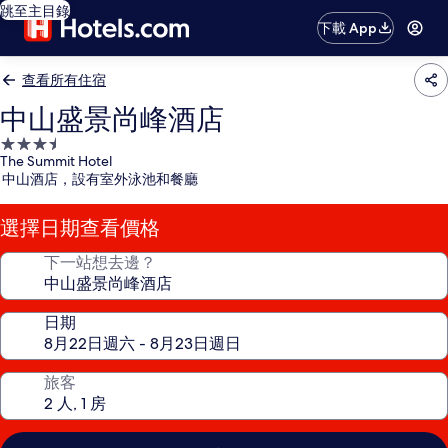
跳至主目錄
下載 App
查看所有住宿
中山盛景尚峰酒店
3.5
The Summit Hotel
星
中山酒店，設有室外泳池和餐廳
級
住
選擇日期查看價格
宿
下一站想去邊？
日期
旅客