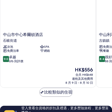
中
中
中山市中心希爾頓酒店
中山利
山
山
石岐街道
古鎮鎮
市
利
泳池
SPA
免費泊
中
和
免費泊車
網絡
餐廳
心
希
希
爾
9.0
8.4
卓越
很好
9.0
8.4
爾
頓
分
分
676 則評價
88 
頓
花
(滿
(滿
現
HK$556
酒
園
分
分
售
店
酒
為
為
合共 HK$648
HK$556
石
連稅及其他費用
店
10
10
8 月 9 日 - 8 月 10 日
岐
古
分)，
分)，
街
鎮
卓
很
比較類似的住宿
道
鎮
越，
好，
676
88
則
則
評
評
登入查看合資格的折扣及禮遇，更多歷險旅程，更多豐富
價
價