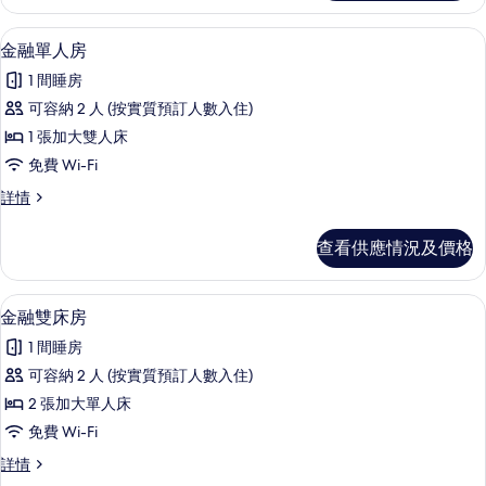
房
的
詳
淋浴設備、免費梳洗用品、拖鞋、提供
載
1
情
金融單人房
相
入
片
1 間睡房
所
可容納 2 人 (按實質預訂人數入住)
有
1 張加大雙人床
金
免費 Wi-Fi
融
金
詳情
單
融
人
單
查看供應情況及價格
人
房
房
的
詳
金融雙床房 | 書桌、遮光窗簾/窗簾、免費
載
2
情
金融雙床房
相
入
片
1 間睡房
所
可容納 2 人 (按實質預訂人數入住)
有
2 張加大單人床
金
免費 Wi-Fi
融
金
詳情
雙
融