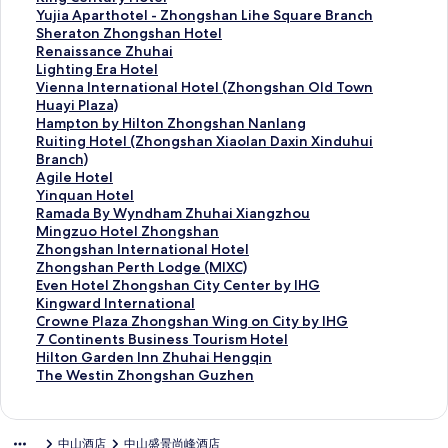
H
啟
開
會
結
連
此
Yujia Aparthotel - Zhongshan Lihe Square Branch
i
L
啟
開
會
結
連
此
Sheraton Zhongshan Hotel
l
e
H
啟
開
會
結
連
此
Renaissance Zhuhai
t
M
i
A
啟
開
會
結
連
此
Lighting Era Hotel
o
é
l
t
G
啟
開
會
結
連
此
Vienna International Hotel (Zhongshan Old Town
n
r
t
o
o
K
啟
開
會
結
連
Huayi Plaza)
Z
i
o
u
l
i
Y
啟
開
會
結
此
Hampton by Hilton Zhongshan Nanlang
h
d
n
r
d
n
u
S
啟
開
會
連
此
Ruiting Hotel (Zhongshan Xiaolan Daxin Xinduhui
o
i
G
H
e
g
j
h
R
啟
開
結
連
Branch)
n
e
a
o
n
C
i
e
e
L
啟
會
結
此
Agile Hotel
g
n
r
t
D
e
a
r
n
i
V
開
會
連
此
Yinquan Hotel
s
Z
d
e
i
n
A
a
a
g
i
啟
開
結
連
此
Ramada By Wyndham Zhuhai Xiangzhou
h
h
e
l
a
t
p
t
i
h
e
H
啟
會
結
連
此
Mingzuo Hotel Zhongshan
a
o
n
2
m
u
a
o
s
t
n
a
R
開
會
結
連
此
Zhongshan International Hotel
n
n
I
n
o
r
r
n
s
i
n
m
u
啟
開
會
結
連
此
Zhongshan Perth Lodge (MIXC)
D
g
n
d
n
y
t
Z
a
n
a
p
i
A
啟
開
會
結
連
此
Even Hotel Zhongshan City Center by IHG
o
s
n
Z
d
H
h
h
n
g
I
t
t
g
Y
啟
開
會
結
連
此
Kingward International
w
h
Z
h
H
o
o
o
c
E
n
o
i
i
i
R
啟
開
會
結
連
此
Crowne Plaza Zhongshan Wing on City by IHG
n
a
h
o
o
t
t
n
e
r
t
n
n
l
n
a
M
啟
開
會
結
連
此
7 Continents Business Tourism Hotel
t
n
o
n
t
e
e
g
Z
a
e
b
g
e
q
m
i
Z
啟
開
會
結
連
此
Hilton Garden Inn Zhuhai Hengqin
o
頁
n
g
e
l
l
s
h
H
r
y
H
H
u
a
n
h
Z
啟
開
會
結
連
此
The Westin Zhongshan Guzhen
w
面
g
s
l
頁
-
h
u
o
n
H
o
o
a
d
g
o
h
E
啟
開
會
結
連
n
s
h
頁
面
Z
a
h
t
a
i
t
t
n
a
z
n
o
v
K
啟
開
會
結
頁
h
a
面
h
n
a
e
t
l
e
e
H
B
u
g
n
e
i
C
啟
開
會
中山酒店
中山盛景尚峰酒店
面
a
n
o
H
i
l
i
t
l
l
o
y
o
s
g
n
n
r
7
啟
開