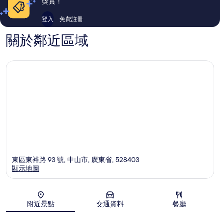
獎賞！
篇
篇
評
評
登入
免費註冊
價
價
關於鄰近區域
東區東裕路 93 號, 中山市, 廣東省, 528403
顯示地圖
地圖
附近景點
交通資料
餐廳