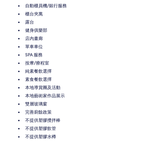
自動櫃員機/銀行服務
櫃台夾萬
露台
健身俱樂部
店內畫廊
單車車位
SPA 服務
按摩/療程室
純素餐飲選擇
素食餐飲選擇
本地導賞團及活動
本地藝術家作品展示
雙層玻璃窗
完善廚餘政策
不提供塑膠攪拌棒
不提供塑膠飲管
不提供塑膠水樽