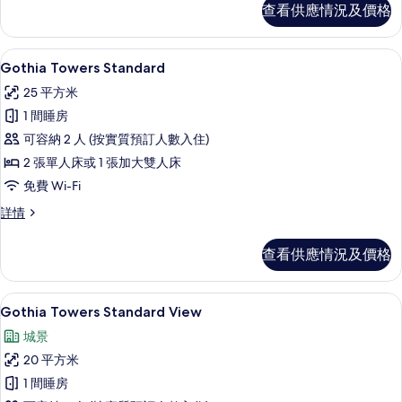
limit
25
查看供應情況及價格
房,
特
25
years)
1
詳
大
years)
張
情
防敏寢具、迷你吧、房內夾萬、書桌
載
7
特
的
雙
Gothia Towers Standard
入
大
相
人
25 平方米
雙
所
片
床,
人
1 間睡房
有
床,
城
可容納 2 人 (按實質預訂人數入住)
城
Gothia
市
市
2 張單人床或 1 張加大雙人床
Towers
景
景
免費 Wi-Fi
Standard
(Free
(Free
Spa
的
Gothia
詳情
Spa
Access)
Towers
相
詳
Standard
Access)
查看供應情況及價格
情
片
詳
的
情
相
Gothia Towers Standard Vie
載
7
Gothia Towers Standard View
片
入
城景
所
20 平方米
有
1 間睡房
Gothia