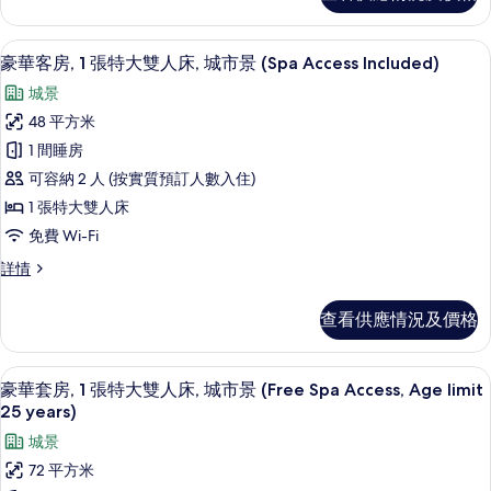
1
extra
child)
bed
豪華客房, 1 張特大雙人床, 城市景 (Spa 
載
10
(for
豪華客房, 1 張特大雙人床, 城市景 (Spa Access Included)
的
入
1
相
城景
child)
所
詳
片
48 平方米
有
情
1 間睡房
豪
可容納 2 人 (按實質預訂人數入住)
華
1 張特大雙人床
客
免費 Wi-Fi
房,
豪
詳情
1
華
張
客
查看供應情況及價格
房,
特
1
大
張
豪華套房, 1 張特大雙人床, 城市景 (Free S
載
12
特
雙
豪華套房, 1 張特大雙人床, 城市景 (Free Spa Access, Age limit
入
大
25 years)
人
雙
所
城景
床,
人
有
床,
72 平方米
城
城