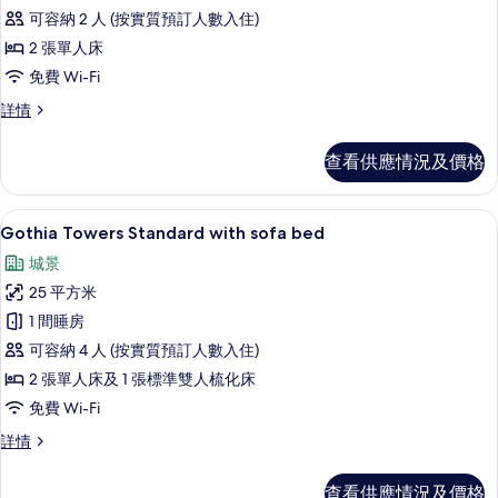
特
可容納 2 人 (按實質預訂人數入住)
級
2 張單人床
套
免費 Wi-Fi
房
特
詳情
(Minimum
級
check-
套
查看供應情況及價格
in
房
(Minimum
age
check-
Gothia Towers Standard with
載
is
9
in
Gothia Towers Standard with sofa bed
25)
入
age
城景
is
的
所
25)
25 平方米
相
有
詳
1 間睡房
情
片
Gothia
可容納 4 人 (按實質預訂人數入住)
Towers
2 張單人床及 1 張標準雙人梳化床
Standard
免費 Wi-Fi
with
sofa
Gothia
詳情
Towers
bed
Standard
的
查看供應情況及價格