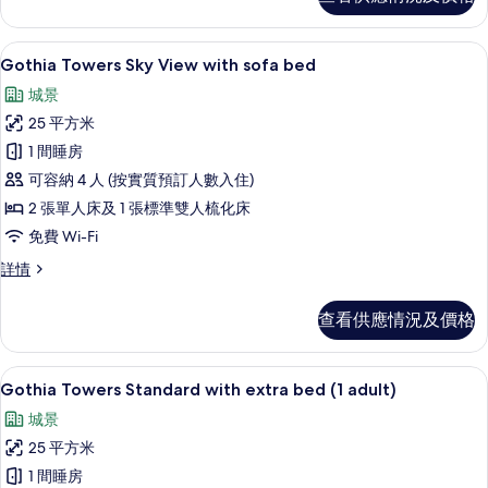
with
相
sofa
bed
片
Gothia Towers Sky View with 
載
9
詳
Gothia Towers Sky View with sofa bed
入
情
城景
所
25 平方米
有
1 間睡房
Gothia
可容納 4 人 (按實質預訂人數入住)
Towers
2 張單人床及 1 張標準雙人梳化床
Sky
免費 Wi-Fi
View
with
Gothia
詳情
Towers
sofa
Sky
bed
查看供應情況及價格
View
的
with
sofa
相
防敏寢具、迷你吧、房內夾萬、書桌
載
6
bed
Gothia Towers Standard with extra bed (1 adult)
片
入
詳
城景
情
所
25 平方米
有
1 間睡房