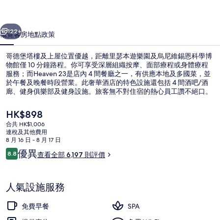
上
一個
下一個
屋
122+
概覽
客房
地點
政策
相
哥德堡塔樓及上屋位置優越，距離里瑟本遊樂園及烏尼維錫恩科學博
片
物館僅 10 分鐘路程。你可享受深層組織按摩、面部療程或身體療程
服務；而Heaven 23是店內 4 間餐廳之一，有供應本地及多國菜，並
集
於午餐及晚餐時段營業。此奢華酒店的特色設施還包括 4 間酒吧/酒
廊、健身俱樂部及健身設施。旅客無不對住宿的熱心員工讚不絕口。
住宿距離公共交通站點不遠，與庫石街電車站相隔 4 分鐘路程，而斯
堪地那維亞體育館電車站則在 6 分鐘路程外。
現
HK$898
價
合共 HK$1,006
HK$898
連稅及其他費用
土耳其浴、身體療程、芳香療法、熱石
8 月 16 日 - 8 月 17 日
評
優異
8.8
查看全部 6,197 則評價
8.8 分，滿分 10 分，
價
人氣設施服務
免費早餐
SPA