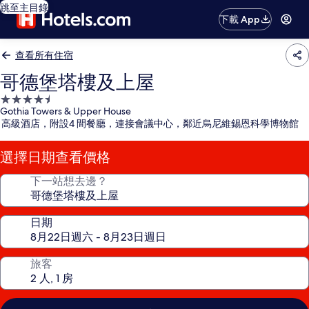
跳至主目錄
下載 App
查看所有住宿
哥德堡塔樓及上屋
4.5
Gothia Towers & Upper House
星
高級酒店，附設4 間餐廳，連接會議中心，鄰近烏尼維錫恩科學博物館
級
住
選擇日期查看價格
宿
下一站想去邊？
日期
旅客