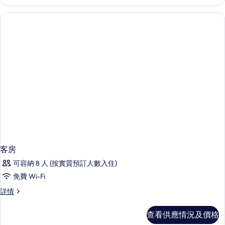
客房
可容納 8 人 (按實質預訂人數入住)
免費 Wi-Fi
客
詳情
房
詳
查看供應情況及價格
情