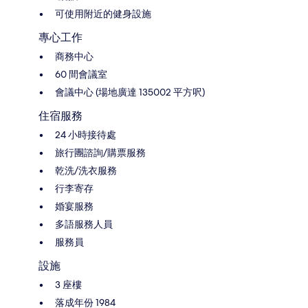
可使用附近的健身設施
專心工作
商務中心
60 間會議室
會議中心 (場地廣達 135002 平方呎)
住宿服務
24 小時接待處
旅行團諮詢/購票服務
乾洗/洗衣服務
行李寄存
婚宴服務
多語服務人員
服務員
設施
3 座樓
落成年份 1984