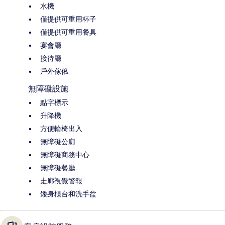
水機
僅提供可重用杯子
僅提供可重用餐具
宴會廳
接待廳
戶外傢俬
無障礙設施
點字標示
升降機
方便輪椅出入
無障礙公廁
無障礙商務中心
無障礙餐廳
走廊視覺警報
矮身櫃台和洗手盆