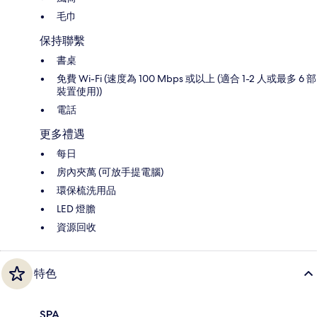
毛巾
保持聯繫
書桌
免費 Wi-Fi (速度為 100 Mbps 或以上 (適合 1-2 人或最多 6 部
裝置使用))
電話
更多禮遇
每日
房內夾萬 (可放手提電腦)
環保梳洗用品
LED 燈膽
資源回收
特色
SPA