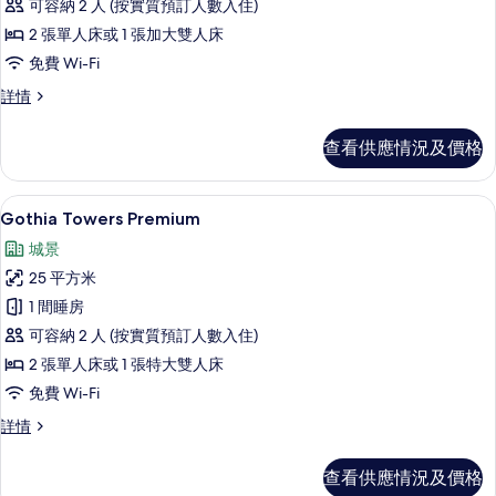
可容納 2 人 (按實質預訂人數入住)
Towers
2 張單人床或 1 張加大雙人床
Standard
免費 Wi-Fi
View
的
Gothia
詳情
Towers
相
Standard
查看供應情況及價格
片
View
詳
情
Gothia Towers Premium | 防
載
11
Gothia Towers Premium
入
城景
所
25 平方米
有
1 間睡房
Gothia
可容納 2 人 (按實質預訂人數入住)
Towers
2 張單人床或 1 張特大雙人床
Premium
免費 Wi-Fi
的
相
Gothia
詳情
Towers
片
Premium
查看供應情況及價格
詳