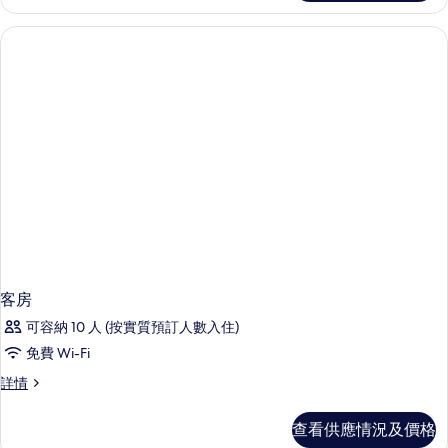
情
客房
可容納 10 人 (按實質預訂人數入住)
免費 Wi-Fi
客
詳情
房
詳
查看供應情況及價格
情