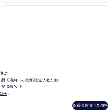
客房
可容納 8 人 (按實質預訂人數入住)
免費 Wi-Fi
客
詳情
房
詳
查看供應情況及價格
情