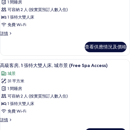
豪
1 間睡房
市
市
華
景
可容納 2 人 (按實質預訂人數入住)
景
(Spa
套
1 張特大雙人床
(Spa
Access
房,
Access
Included)
免費 Wi-Fi
詳
1
Included)
豪
詳情
情
張
的
華
套
特
相
查看供應情況及價格
房,
大
片
1
雙
張
高級客房, 1 張特大雙人床, 城市景 (Fre
載
10
特
高級客房, 1 張特大雙人床, 城市景 (Free Spa Access)
人
入
大
城景
床,
雙
所
人
31 平方米
城
有
床,
1 間睡房
市
城
高
市
可容納 2 人 (按實質預訂人數入住)
景
級
景
1 張特大雙人床
(Free
(Free
客
Spa
免費 Wi-Fi
Spa
房,
Access,
Access,
高
詳情
Age
1
Age
級
limit
張
客