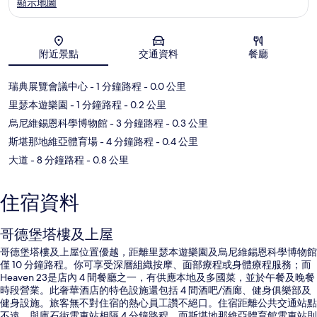
顯示地圖
地圖
附近景點
交通資料
餐廳
瑞典展覽會議中心
- 1 分鐘路程
- 0.0 公里
里瑟本遊樂園
- 1 分鐘路程
- 0.2 公里
烏尼維錫恩科學博物館
- 3 分鐘路程
- 0.3 公里
斯堪那地維亞體育場
- 4 分鐘路程
- 0.4 公里
大道
- 8 分鐘路程
- 0.8 公里
住宿資料
哥德堡塔樓及上屋
哥德堡塔樓及上屋位置優越，距離里瑟本遊樂園及烏尼維錫恩科學博物館
僅 10 分鐘路程。你可享受深層組織按摩、面部療程或身體療程服務；而
Heaven 23是店內 4 間餐廳之一，有供應本地及多國菜，並於午餐及晚餐
時段營業。此奢華酒店的特色設施還包括 4 間酒吧/酒廊、健身俱樂部及
健身設施。旅客無不對住宿的熱心員工讚不絕口。住宿距離公共交通站點
不遠，與庫石街電車站相隔 4 分鐘路程，而斯堪地那維亞體育館電車站則