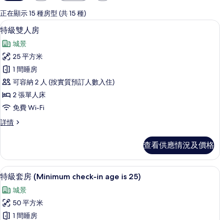
用
嘅
正在顯示 15 種房型 (共 15 種)
客
特級雙人房 | 防敏寢具、迷你吧、房內
載
10
特級雙人房
房
入
篩
城景
所
選
25 平方米
有
條
1 間睡房
特
件
可容納 2 人 (按實質預訂人數入住)
級
2 張單人床
雙
免費 Wi-Fi
人
特
詳情
房
級
的
雙
查看供應情況及價格
人
相
房
片
詳
特級套房 (Minimum check-in age
載
11
情
特級套房 (Minimum check-in age is 25)
入
城景
所
50 平方米
有
1 間睡房