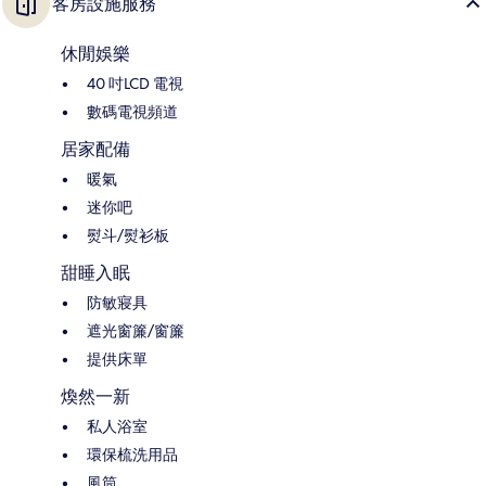
客房設施服務
休閒娛樂
40 吋LCD 電視
數碼電視頻道
居家配備
暖氣
迷你吧
熨斗/熨衫板
甜睡入眠
防敏寢具
遮光窗簾/窗簾
提供床單
煥然一新
私人浴室
環保梳洗用品
風筒