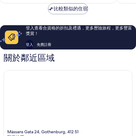
堡
完
卓
比較類似的住宿
市
美，
越，
中
8,545
3,722
心
則
則
評
評
登入查看合資格的折扣及禮遇，更多歷險旅程，更多豐富
價
價
獎賞！
篇
篇
評
評
登入
免費註冊
價
價
關於鄰近區域
Mässans Gata 24, Gothenburg, 412 51