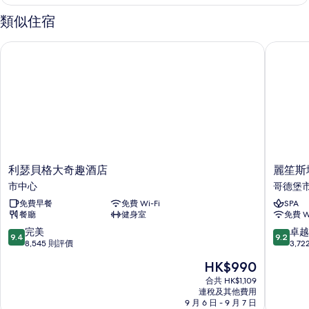
類似住宿
利瑟貝格大奇趣酒店
麗笙斯堪
利
麗
利瑟貝格大奇趣酒店
麗笙斯
瑟
笙
市中心
哥德堡
貝
斯
免費早餐
免費 Wi-Fi
SPA
格
堪
餐廳
健身室
免費 Wi
大
的
奇
納
9.4
9.2
完美
卓越
9.4
9.2
趣
維
分
分
8,545 則評價
3,7
酒
亞
(滿
(滿
現
HK$990
店
酒
分
分
售
市
店
為
為
合共 HK$1,109
HK$990
中
連稅及其他費用
哥
10
10
9 月 6 日 - 9 月 7 日
心
德
分)，
分)，