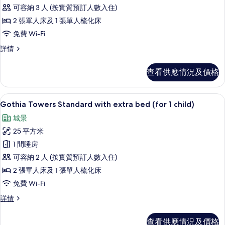
Gothia
可容納 3 人 (按實質預訂人數入住)
Towers
2 張單人床及 1 張單人梳化床
Standard
免費 Wi-Fi
with
extra
Gothia
詳情
Towers
bed
Standard
(1
查看供應情況及價格
with
adult)
extra
的
bed
防敏寢具、迷你吧、房內夾萬、書桌
載
6
(1
Gothia Towers Standard with extra bed (for 1 child)
相
入
adult)
城景
片
詳
所
情
25 平方米
有
1 間睡房
Gothia
可容納 2 人 (按實質預訂人數入住)
Towers
2 張單人床及 1 張單人梳化床
Standard
免費 Wi-Fi
with
extra
Gothia
詳情
Towers
bed
Standard
(for
查看供應情況及價格
with