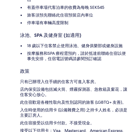
有蓋停車場代客泊車的收費為每晚 SEK545
旅客須預先聯絡此住宿預留店內車位
停車場有車輛高度限制
泳池、SPA 及健身室 (如適用)
18 歲以下住客禁止使用泳池、健身俱樂部或健身設施
按摩服務和SPA 療程需預約，請於抵達前聯絡住宿以便
事先安排，住宿電話號碼請參閱預訂確認
政策
只有已辦理入住手續的住客方可進入客房。
店內保安設備包括滅火筒、煙霧探測器、急救箱及窗花，讓
住客安心放心。
此住宿歡迎各種性取向及性別認同的旅客 (LGBTQ+ 友善)。
入住時使用的信用卡 (以備雜費之用) 之持卡人姓名，必須是
主要訂房人。
此住宿接受以信用卡付款。不接受現金。
接受以下信用卡：Visa、Mastercard、American Express、