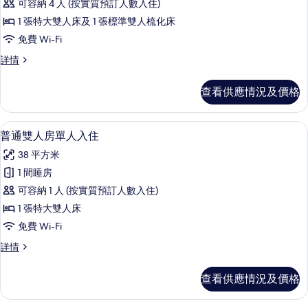
相
可容納 4 人 (按實質預訂人數入住)
普
片
1 張特大雙人床及 1 張標準雙人梳化床
通
免費 Wi-Fi
雙
普
詳情
人
通
房
雙
查看供應情況及價格
人
的
房
相
詳
高級寢具、迷你吧、房內夾萬、書桌
載
4
情
普通雙人房單人入住
片
入
38 平方米
所
1 間睡房
有
可容納 1 人 (按實質預訂人數入住)
普
1 張特大雙人床
通
免費 Wi-Fi
雙
普
詳情
人
通
房
雙
查看供應情況及價格
人
單
房
人
單