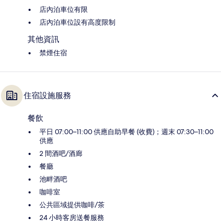
店內泊車位有限
店內泊車位設有高度限制
其他資訊
禁煙住宿
住宿設施服務
餐飲
平日 07:00–11:00 供應自助早餐 (收費)；週末 07:30–11:00
供應
2 間酒吧/酒廊
餐廳
池畔酒吧
咖啡室
公共區域提供咖啡/茶
24 小時客房送餐服務