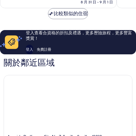
8 月 31 日 - 9 月 1 日
多
分)，
分)，
完
完
比較類似的住宿
美，
美，
1,354
583
則
則
評
評
登入查看合資格的折扣及禮遇，更多歷險旅程，更多豐富
價
價
獎賞！
篇
篇
評
評
登入
免費註冊
價
價
關於鄰近區域