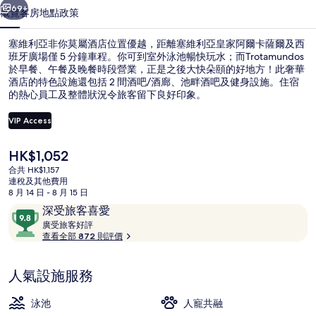
屬
69+
概覽
客房
地點
政策
酒
塞維利亞非你莫屬酒店位置優越，距離塞維利亞皇家阿爾卡薩爾及西
店
班牙廣場僅 5 分鐘車程。你可到室外泳池暢快玩水；而Trotamundos
於早餐、午餐及晚餐時段營業，正是之後大快朵頤的好地方！此奢華
相
酒店的特色設施還包括 2 間酒吧/酒廊、池畔酒吧及健身設施。住宿
片
的熱心員工及整體狀況令旅客留下良好印象。
集
VIP Access
現
HK$1,052
內部
價
合共 HK$1,157
HK$1,052
連稅及其他費用
8 月 14 日 - 8 月 15 日
評
9.8
深受旅客喜愛
價
廣
分
廣受旅客好評
受
查看全部 872 則評價
(滿
旅
分
客
為
人氣設施服務
好
10
評
分)，
泳池
人寵共融