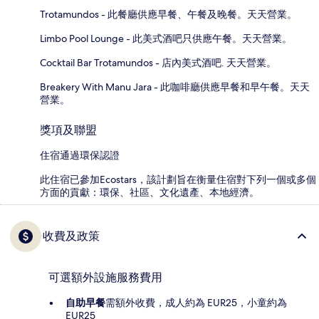
Trotamundos - 此餐廳供應早餐、午餐及晚餐。天天營業。
Limbo Pool Lounge - 此美式酒吧只供應午餐。天天營業。
Cocktail Bar Trotamundos - 店內美式酒吧. 天天營業。
Breakery With Manu Jara - 此咖啡廳供應早餐和早午餐。天天
營業。
獎項及聯盟
住宿通過環保認證
此住宿已參加Ecostars，該計劃旨在衡量住宿對下列一個或多個
方面的貢獻：環保、社區、文化遺產、本地經濟。
收費及政策
可選額外設施服務費用
自助早餐
需額外收費，成人約為 EUR25，小童約為
EUR25