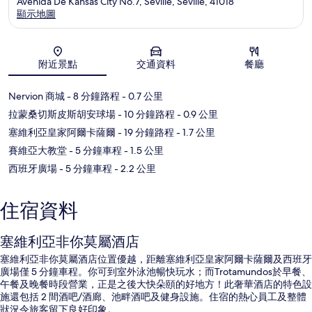
Avenida De Kansas City No.7, Seville, Seville, 41018
顯示地圖
地圖
附近景點
交通資料
餐廳
Nervion 商城
- 8 分鐘路程
- 0.7 公里
拉蒙桑切斯皮斯胡安球場
- 10 分鐘路程
- 0.9 公里
塞維利亞皇家阿爾卡薩爾
- 19 分鐘路程
- 1.7 公里
賽維亞大教堂
- 5 分鐘車程
- 1.5 公里
西班牙廣場
- 5 分鐘車程
- 2.2 公里
住宿資料
塞維利亞非你莫屬酒店
塞維利亞非你莫屬酒店位置優越，距離塞維利亞皇家阿爾卡薩爾及西班牙
廣場僅 5 分鐘車程。你可到室外泳池暢快玩水；而Trotamundos於早餐、
午餐及晚餐時段營業，正是之後大快朵頤的好地方！此奢華酒店的特色設
施還包括 2 間酒吧/酒廊、池畔酒吧及健身設施。住宿的熱心員工及整體
狀況令旅客留下良好印象。