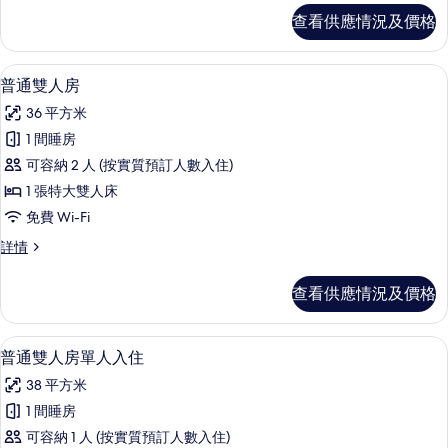
房
雙
查看供應情況及價格
人
單
房
人
單
高級寢具、迷你吧、房內夾萬、書桌
載
5
人
普通雙人房
入
入
入
住
36 平方米
住
所
詳
的
1 間睡房
有
情
相
可容納 2 人 (按實質預訂人數入住)
普
片
1 張特大雙人床
通
免費 Wi-Fi
雙
普
詳情
人
通
房
雙
查看供應情況及價格
人
的
房
相
詳
高級寢具、迷你吧、房內夾萬、書桌
載
5
情
普通雙人房單人入住
片
入
38 平方米
所
1 間睡房
有
可容納 1 人 (按實質預訂人數入住)