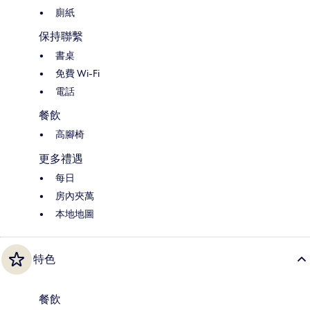
廁紙
保持聯繫
書桌
免費 Wi-Fi
電話
餐飲
高腳椅
更多禮遇
每日
房內夾萬
本地地圖
特色
餐飲