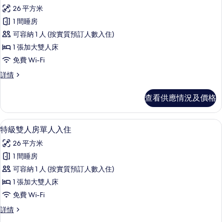
入
入
住
26 平方米
住
所
詳
的
1 間睡房
有
情
相
可容納 1 人 (按實質預訂人數入住)
高
片
1 張加大雙人床
級
免費 Wi-Fi
雙
高
詳情
人
級
房
雙
查看供應情況及價格
人
單
房
人
單
高級寢具、迷你吧、房內夾萬、書桌
載
4
人
特級雙人房單人入住
入
入
入
住
26 平方米
住
所
詳
的
1 間睡房
有
情
相
可容納 1 人 (按實質預訂人數入住)
特
片
1 張加大雙人床
級
免費 Wi-Fi
雙
特
詳情
人
級