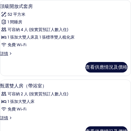
頂級開放式套房 | 高級寢具、迷你吧
載
7
人
頂級開放式套房
入
入
入
住
52 平方米
住
所
詳
的
1 間睡房
有
情
相
可容納 4 人 (按實質預訂人數入住)
頂
片
1 張加大雙人床及 1 張標準雙人梳化床
級
免費 Wi-Fi
開
頂
詳情
放
級
式
開
查看供應情況及價格
放
套
式
房
套
高級寢具、迷你吧、房內夾萬、書桌
載
6
房
甄選雙人房（帶浴室）
的
入
詳
相
可容納 2 人 (按實質預訂人數入住)
情
所
片
1 張加大雙人床
有
免費 Wi-Fi
甄
甄
詳情
選
選
雙
雙