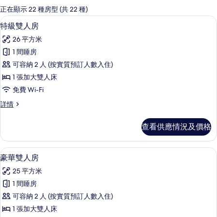
嘅
正在顯示 22 種房型 (共 22 種)
客
高級寢具、迷你吧、房內夾萬、書桌
載
4
特級雙人房
房
入
篩
26 平方米
所
選
1 間睡房
有
條
可容納 2 人 (按實質預訂人數入住)
特
件
1 張加大雙人床
級
免費 Wi-Fi
雙
特
詳情
人
級
房
雙
查看供應情況及價格
人
的
房
相
詳
高級寢具、迷你吧、房內夾萬、書桌
載
4
情
豪華雙人房
片
入
25 平方米
所
1 間睡房
有
可容納 2 人 (按實質預訂人數入住)
豪
1 張加大雙人床
華