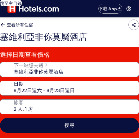
跳至主目錄
下載 App
查看所有住宿
塞維利亞非你莫屬酒店
選擇日期查看價格
下一站想去邊？
日期
旅客
搜尋