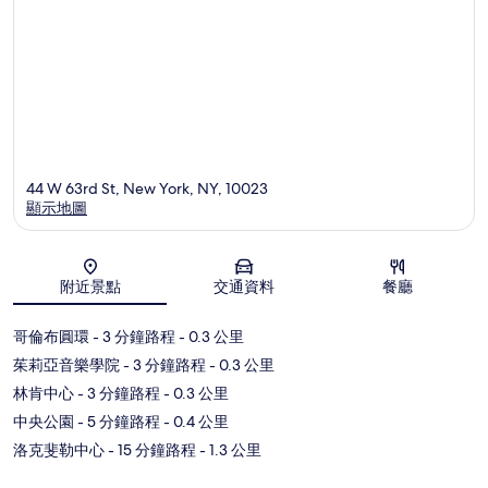
44 W 63rd St, New York, NY, 10023
顯示地圖
地圖
附近景點
交通資料
餐廳
哥倫布圓環
- 3 分鐘路程
- 0.3 公里
茱莉亞音樂學院
- 3 分鐘路程
- 0.3 公里
林肯中心
- 3 分鐘路程
- 0.3 公里
中央公園
- 5 分鐘路程
- 0.4 公里
洛克斐勒中心
- 15 分鐘路程
- 1.3 公里