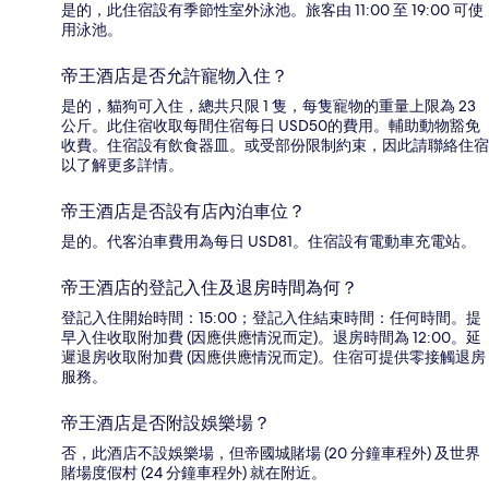
是的，此住宿設有季節性室外泳池。旅客由 11:00 至 19:00 可使
用泳池。
帝王酒店是否允許寵物入住？
是的，貓狗可入住，總共只限 1 隻，每隻寵物的重量上限為 23
公斤。此住宿收取每間住宿每日 USD50的費用。輔助動物豁免
收費。住宿設有飲食器皿。或受部份限制約束，因此請聯絡住宿
以了解更多詳情。
帝王酒店是否設有店內泊車位？
是的。代客泊車費用為每日 USD81。住宿設有電動車充電站。
帝王酒店的登記入住及退房時間為何？
登記入住開始時間：15:00；登記入住結束時間：任何時間。提
早入住收取附加費 (因應供應情況而定)。退房時間為 12:00。延
遲退房收取附加費 (因應供應情況而定)。住宿可提供零接觸退房
服務。
帝王酒店是否附設娛樂場？
否，此酒店不設娛樂場，但帝國城賭場 (20 分鐘車程外) 及世界
賭場度假村 (24 分鐘車程外) 就在附近。