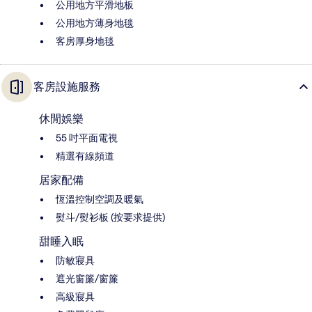
公用地方平滑地板
公用地方薄身地毯
客房厚身地毯
客房設施服務
休閒娛樂
55 吋平面電視
精選有線頻道
居家配備
恆溫控制空調及暖氣
熨斗/熨衫板 (按要求提供)
甜睡入眠
防敏寢具
遮光窗簾/窗簾
高級寢具