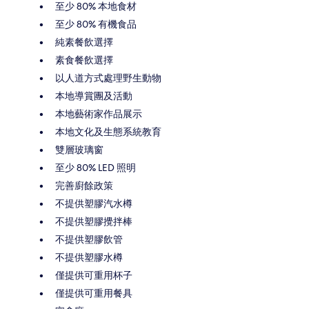
至少 80% 本地食材
至少 80% 有機食品
純素餐飲選擇
素食餐飲選擇
以人道方式處理野生動物
本地導賞團及活動
本地藝術家作品展示
本地文化及生態系統教育
雙層玻璃窗
至少 80% LED 照明
完善廚餘政策
不提供塑膠汽水樽
不提供塑膠攪拌棒
不提供塑膠飲管
不提供塑膠水樽
僅提供可重用杯子
僅提供可重用餐具