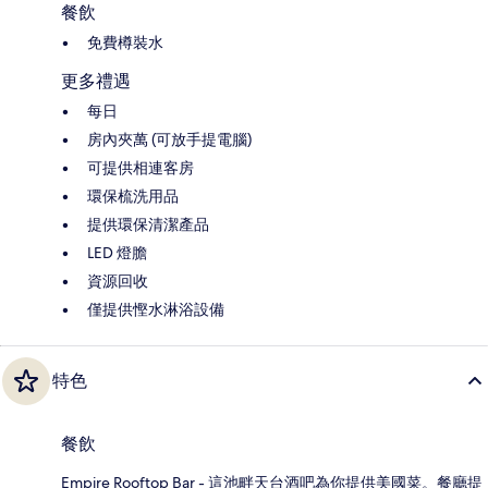
餐飲
免費樽裝水
更多禮遇
每日
房內夾萬 (可放手提電腦)
可提供相連客房
環保梳洗用品
提供環保清潔產品
LED 燈膽
資源回收
僅提供慳水淋浴設備
特色
餐飲
Empire Rooftop Bar - 這池畔天台酒吧為你提供美國菜。餐廳提