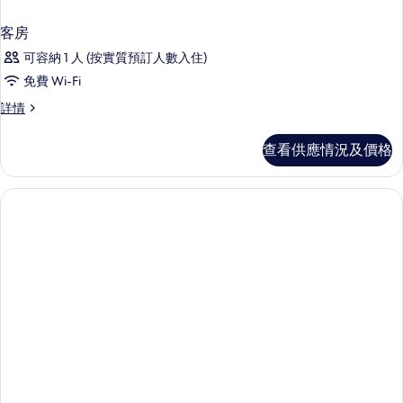
客房
可容納 1 人 (按實質預訂人數入住)
免費 Wi-Fi
客
詳情
房
詳
查看供應情況及價格
情