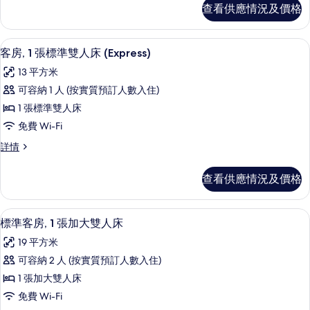
(1
套
查看供應情況及價格
房
King
(1
Bed)
King
高級寢具、房內夾萬、書桌、手提電腦
載
的
7
Bed)
客房, 1 張標準雙人床 (Express)
入
詳
相
13 平方米
情
所
片
可容納 1 人 (按實質預訂人數入住)
有
1 張標準雙人床
客
免費 Wi-Fi
房,
客
詳情
1
房,
張
1
查看供應情況及價格
張
標
標
準
準
高級寢具、房內夾萬、書桌、手提電腦
載
4
雙
雙
標準客房, 1 張加大雙人床
入
人
人
19 平方米
床
所
床
(Express)
可容納 2 人 (按實質預訂人數入住)
有
詳
(Express)
1 張加大雙人床
情
標
的
免費 Wi-Fi
準