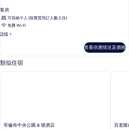
客房
可容納 9 人 (按實質預訂人數入住)
免費 Wi-Fi
客
詳情
房
詳
查看供應情況及價格
情
類似住宿
哥倫布中央公園 6 號酒店
百老匯夜
哥
百
哥倫布中央公園 6 號酒店
百老匯