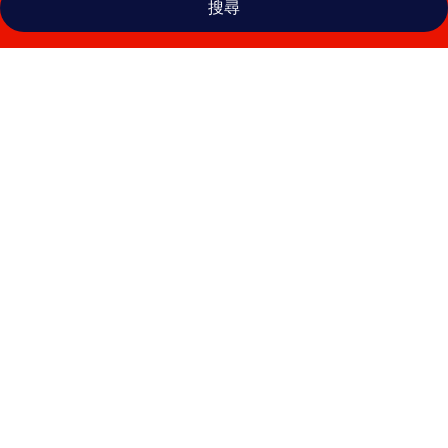
搜尋
帝
王
酒
店
相
片