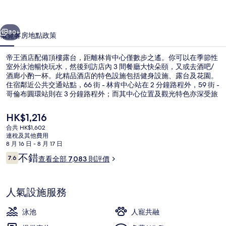
集
一個
下一個
80+
概覽
客房
地點
政策
帝王酒店配備頂樓露台，距離林肯中心僅數步之遙。你可以在季節性
室外泳池暢快玩水，然後到訪店內 3 間餐廳大快朵頤，又或去酒吧/
酒廊小酌一杯。此精品酒店的特色設施包括健身設施、露台及花園。
住宿鄰近公共交通站點，66 街 - 林肯中心站在 2 分鐘路程外，59 街 -
哥倫布圓環站則在 3 分鐘路程外；而其中心位置及觀光特色亦深受旅
客喜愛。
現
HK$1,216
價
合共 HK$1,602
HK$1,216
連稅及其他費用
大堂休息區
8 月 16 日 - 8 月 17 日
評
不錯
7.6
查看全部 7,083 則評價
7.6 分，滿分 10 分，
價
人氣設施服務
泳池
人寵共融