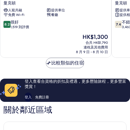
倫
老
曼克頓
曼克頓
布
匯
人寵共融
提供車位
提供車
中
夜
免費 Wi-Fi
餐廳
提供相
央
晚
公
酒
8.2
7.4
很好
不錯
8.2
7.4
園
店
分
分
1,519 則評價
3,4
6
曼
(滿
(滿
現
HK$1,300
號
克
分
分
售
酒
頓
為
為
合共 HK$1,790
HK$1,300
店
連稅及其他費用
10
10
8 月 9 日 - 8 月 10 日
曼
分)，
分)，
克
很
不
比較類似的住宿
頓
好，
錯，
1,519
3,463
則
則
評
評
登入查看合資格的折扣及禮遇，更多歷險旅程，更多豐富
價
價
獎賞！
篇
篇
評
評
登入
免費註冊
價
價
關於鄰近區域