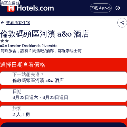
跳至主目錄
下載 App
查看所有住宿
倫敦碼頭區河濱 a&o 酒店
2.0
a&o London Docklands Riverside
星
河畔旅舍，設有 2 間酒吧/酒廊，鄰近泰晤士河
級
住
選擇日期查看價格
宿
下一站想去邊？
日期
旅客