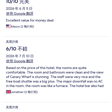
10/10 完美
2026 年 6 月 5 日
使用 Google 翻譯
Excellent value for money deal
Mauro (2 晚行程)
真實評價
6/10 不錯
2026 年 7 月 10 日
使用 Google 翻譯
Based on the price of this hotel, the rooms are quite
comfortable. The room and bathroom were clean and the view
of Canary Wharf is stunning. The staff were very nice and the
free boat shuttle was a big plus. The major downfall was no AC
in the room, the room was like a furnace. The hotel bar also had
a limited selection of spirits, they had no gin available on one of
Jonathan (2 晚行程)
our nights.
真實評價