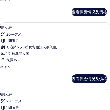
客
詳情
Beds)
房
的
(6
查看供應情況及價格
Beds)
相
詳
片
情
免費 Wi-Fi、床單
載
4
雙人房
入
20 平方米
所
1 間睡房
有
可容納 2 人 (按實質預訂人數入住)
雙
1 張標準雙人床
人
免費 Wi-Fi
房
雙
詳情
的
人
相
房
查看供應情況及價格
詳
片
情
免費 Wi-Fi、床單
載
5
雙床房
入
20 平方米
所
1 間睡房