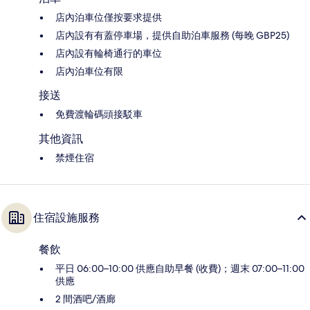
店內泊車位僅按要求提供
店內設有有蓋停車場，提供自助泊車服務 (每晚 GBP25)
店內設有輪椅通行的車位
店內泊車位有限
接送
免費渡輪碼頭接駁車
其他資訊
禁煙住宿
住宿設施服務
餐飲
平日 06:00–10:00 供應自助早餐 (收費)；週末 07:00–11:00
供應
2 間酒吧/酒廊