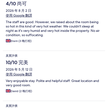
4/10 尚可
2026 年 8 月 2 日
使用 Google 翻譯
The staff are good. However, we raised about the room being
so hot in this kind of very hot weather. We couldn't sleep at
night as it's very humid and very hot inside the property. No air
condition, so suffocating.
Erwin (3 晚行程)
真實評價
10/10 完美
2026 年 5 月 12 日
使用 Google 翻譯
Very enjoyable stay. Polite and helpful staff. Great location and
very good room.
David (2 晚行程)
真實評價