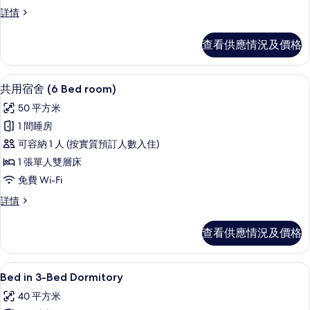
客
家
詳情
房
庭
的
客
查看供應情況及價格
房
相
詳
片
情
免費 Wi-Fi、床單
載
5
共用宿舍 (6 Bed room)
入
50 平方米
所
1 間睡房
有
可容納 1 人 (按實質預訂人數入住)
共
1 張單人雙層床
用
免費 Wi-Fi
宿
共
詳情
舍
用
(6
宿
查看供應情況及價格
舍
Bed
(6
room)
Bed
免費 Wi-Fi、床單
載
的
4
room)
Bed in 3-Bed Dormitory
入
詳
相
40 平方米
情
所
片