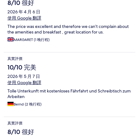
8/10 很好
2026 年 4 月 6 日
使用 Google 翻譯
The price was excellent and therefore we can’t complain about
the amenities and breakfast , great location for us.
MARGARET (1 晚行程)
真實評價
10/10 完美
2026 年 5 月 7 日
使用 Google 翻譯
Tolle Unterkunft mit kostenloses Fährfahrt und Schreibtisch zum
Arbeiten
Bernd (2 晚行程)
真實評價
8/10 很好