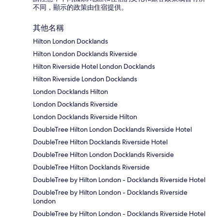
不同，顯示的政策由住宿提供。
其他名稱
Hilton London Docklands
Hilton London Docklands Riverside
Hilton Riverside Hotel London Docklands
Hilton Riverside London Docklands
London Docklands Hilton
London Docklands Riverside
London Docklands Riverside Hilton
DoubleTree Hilton London Docklands Riverside Hotel
DoubleTree Hilton Docklands Riverside Hotel
DoubleTree Hilton London Docklands Riverside
DoubleTree Hilton Docklands Riverside
DoubleTree by Hilton London - Docklands Riverside Hotel
DoubleTree by Hilton London - Docklands Riverside
London
DoubleTree by Hilton London - Docklands Riverside Hotel