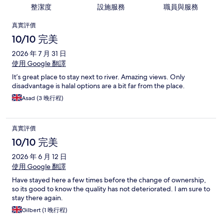
整潔度
設施服務
職員與服務
評
真實評價
價
10/10 完美
2026 年 7 月 31 日
使用 Google 翻譯
It’s great place to stay next to river. Amazing views. Only
disadvantage is halal options are a bit far from the place.
Asad (3 晚行程)
真實評價
10/10 完美
2026 年 6 月 12 日
使用 Google 翻譯
Have stayed here a few times before the change of ownership,
so its good to know the quality has not deteriorated. I am sure to
stay there again.
Gilbert (1 晚行程)