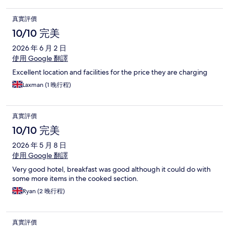
真實評價
10/10 完美
2026 年 6 月 2 日
使用 Google 翻譯
Excellent location and facilities for the price they are charging
Laxman (1 晚行程)
真實評價
10/10 完美
2026 年 5 月 8 日
使用 Google 翻譯
Very good hotel, breakfast was good although it could do with
some more items in the cooked section.
Ryan (2 晚行程)
真實評價