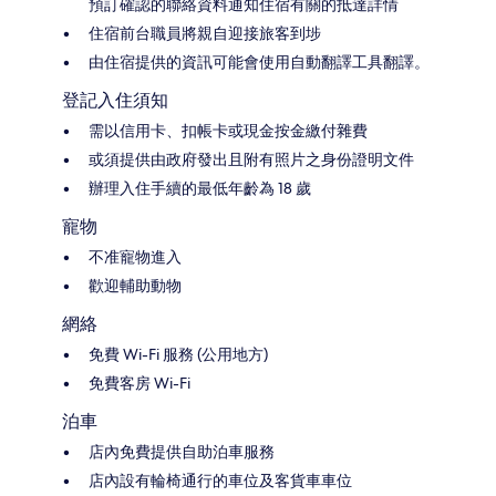
預訂確認的聯絡資料通知住宿有關的抵達詳情
住宿前台職員將親自迎接旅客到埗
由住宿提供的資訊可能會使用自動翻譯工具翻譯。
登記入住須知
需以信用卡、扣帳卡或現金按金繳付雜費
或須提供由政府發出且附有照片之身份證明文件
辦理入住手續的最低年齡為 18 歲
寵物
不准寵物進入
歡迎輔助動物
網絡
免費 Wi-Fi 服務 (公用地方)
免費客房 Wi-Fi
泊車
店內免費提供自助泊車服務
店內設有輪椅通行的車位及客貨車車位