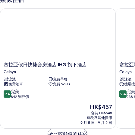
情
片
塞拉亞假日快捷套房酒店 IHG 旗下酒店
塞拉亞坎
塞
塞
塞拉亞假日快捷套房酒店 IHG 旗下酒店
塞拉亞
拉
拉
Celaya
Celaya
亞
亞
泳池
免費早餐
泳池
假
坎
免費泊車
免費 Wi-Fi
機場接
日
德
快
伍
9.4
9.4
完美
完美
9.4
9.4
捷
德
分
分
842 則評價
238
套
套
(滿
(滿
現
HK$457
房
房
分
分
售
酒
酒
為
為
合共 HK$548
HK$457
店
連稅及其他費用
店
10
10
9 月 5 日 - 9 月 6 日
IHG
IHG
分)，
分)，
旗
旗
完
完
比較類似的住宿
下
下
美，
美，