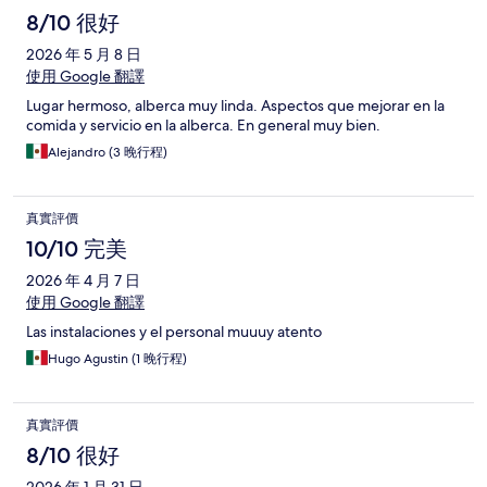
8/10 很好
2026 年 5 月 8 日
使用 Google 翻譯
Lugar hermoso, alberca muy linda. Aspectos que mejorar en la
comida y servicio en la alberca. En general muy bien.
Alejandro (3 晚行程)
真實評價
10/10 完美
2026 年 4 月 7 日
使用 Google 翻譯
Las instalaciones y el personal muuuy atento
Hugo Agustin (1 晚行程)
真實評價
8/10 很好
2026 年 1 月 31 日