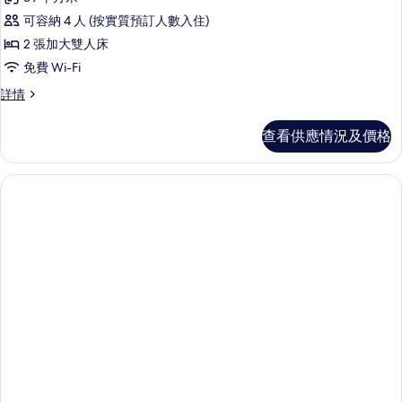
雙
所
雙
人
可容納 4 人 (按實質預訂人數入住)
有
床
人
2 張加大雙人床
詳
客
床
情
免費 Wi-Fi
房,
的
客
詳情
2
房,
相
張
2
片
查看供應情況及價格
張
加
加
大
大
雙
雙
人
人
床
床
詳
情
的
相
片