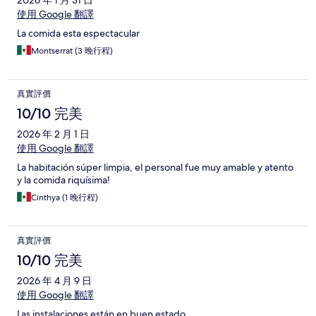
使用 Google 翻譯
La comida esta espectacular
Montserrat (3 晚行程)
真實評價
10/10 完美
2026 年 2 月 1 日
使用 Google 翻譯
La habitación súper limpia, el personal fue muy amable y atento
y la comida riquísima!
Cinthya (1 晚行程)
真實評價
10/10 完美
2026 年 4 月 9 日
使用 Google 翻譯
Las instalaciones están en buen estado