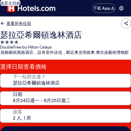
跳至主目錄
下載 App
查看所有住宿
瑟拉亞希爾頓逸林酒店
4.0
DoubleTree by Hilton Celaya
星
裝飾藝術風格酒店，設有室外泳池，鄰近奧克塔維奧·奧坎波藝術博物館
級
住
選擇日期查看價格
宿
下一站想去邊？
日期
旅客