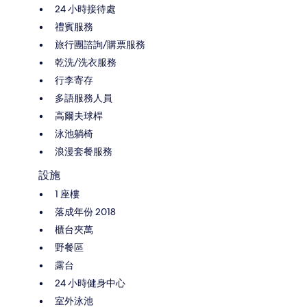
24 小時接待處
禮賓服務
旅行團諮詢/購票服務
乾洗/洗衣服務
行李寄存
多語服務人員
高爾夫球桿
泳池躺椅
浪漫套餐服務
設施
1 座樓
落成年份 2018
櫃台夾萬
野餐區
露台
24 小時健身中心
室外泳池