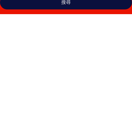
搜尋
瑟
拉
亞
希
爾
頓