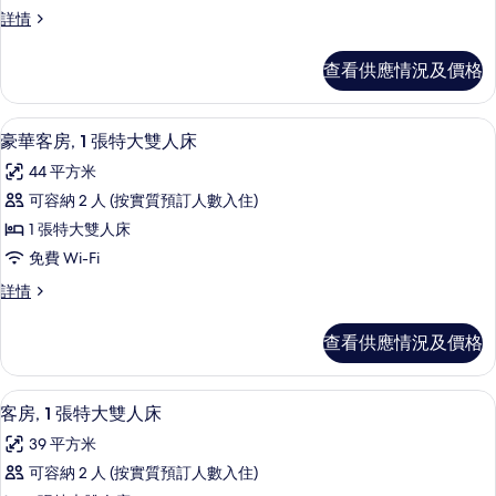
房,
In
礙
套
詳情
Shower)
1
房,
(Roll-
詳
張
1
In
情
查看供應情況及價格
張
特
Shower)
特
大
的
大
防敏寢具、迷你吧、房內夾萬、書桌
載
7
雙
雙
豪華客房, 1 張特大雙人床
相
入
人
人
44 平方米
片
床
所
床
詳
可容納 2 人 (按實質預訂人數入住)
有
情
的
1 張特大雙人床
豪
相
免費 Wi-Fi
華
片
豪
詳情
客
華
房,
客
查看供應情況及價格
房,
1
1
張
張
客房, 1 張特大雙人床 | 防敏寢具、
載
7
特
特
客房, 1 張特大雙人床
入
大
大
39 平方米
雙
所
雙
人
可容納 2 人 (按實質預訂人數入住)
有
床