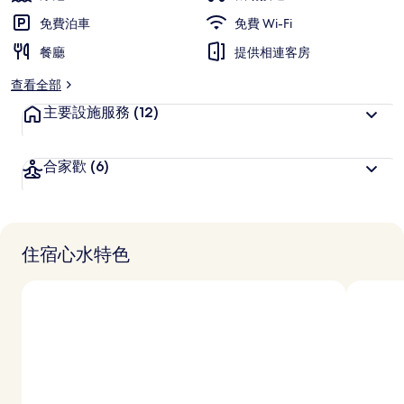
深
免費泊車
免費 Wi-Fi
受
旅
餐廳
提供相連客房
客
查看全部
喜
愛
主要設施服務
(12)
合家歡
(6)
住宿心水特色