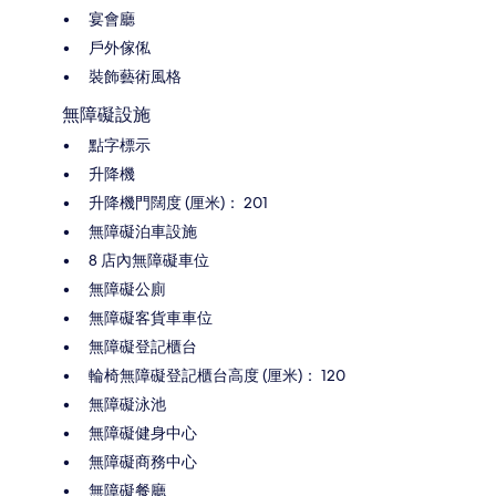
宴會廳
戶外傢俬
裝飾藝術風格
無障礙設施
點字標示
升降機
升降機門闊度 (厘米)： 201
無障礙泊車設施
8 店內無障礙車位
無障礙公廁
無障礙客貨車車位
無障礙登記櫃台
輪椅無障礙登記櫃台高度 (厘米)： 120
無障礙泳池
無障礙健身中心
無障礙商務中心
無障礙餐廳