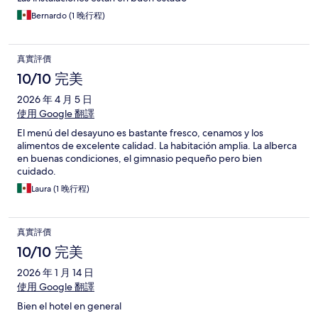
Bernardo (1 晚行程)
真實評價
10/10 完美
2026 年 4 月 5 日
使用 Google 翻譯
El menú del desayuno es bastante fresco, cenamos y los
alimentos de excelente calidad. La habitación amplia. La alberca
en buenas condiciones, el gimnasio pequeño pero bien
cuidado.
Laura (1 晚行程)
真實評價
10/10 完美
2026 年 1 月 14 日
使用 Google 翻譯
Bien el hotel en general