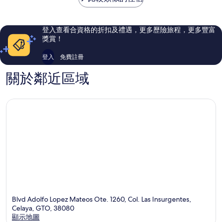
酒
酒
842
238
店
店
則
則
Celaya
Celaya
評
評
登入查看合資格的折扣及禮遇，更多歷險旅程，更多豐富
價
價
獎賞！
篇
篇
評
評
登入
免費註冊
價
價
關於鄰近區域
Blvd Adolfo Lopez Mateos Ote. 1260, Col. Las Insurgentes,
Celaya, GTO, 38080
顯示地圖