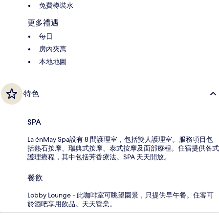
免費樽裝水
更多禮遇
每日
房內夾萬
本地地圖
特色
SPA
La énMay Spa設有 8 間護理室，包括雙人護理室。服務項目包
括熱石按摩、瑞典式按摩、泰式按摩及面部療程。住宿提供各式
護理療程，其中包括芳香療法。SPA 天天開放。
餐飲
Lobby Lounge - 此咖啡室可眺望園景，只提供早午餐。住客可
於酒吧享用飲品。天天營業。