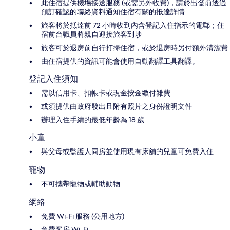
此住宿提供機場接送服務 (或需另外收費)，請於出發前透過
預訂確認的聯絡資料通知住宿有關的抵達詳情
旅客將於抵達前 72 小時收到內含登記入住指示的電郵；住
宿前台職員將親自迎接旅客到埗
旅客可於退房前自行打掃住宿，或於退房時另付額外清潔費
由住宿提供的資訊可能會使用自動翻譯工具翻譯。
登記入住須知
需以信用卡、扣帳卡或現金按金繳付雜費
或須提供由政府發出且附有照片之身份證明文件
辦理入住手續的最低年齡為 18 歲
小童
與父母或監護人同房並使用現有床舖的兒童可免費入住
寵物
不可攜帶寵物或輔助動物
網絡
免費 Wi-Fi 服務 (公用地方)
免費客房 Wi-Fi