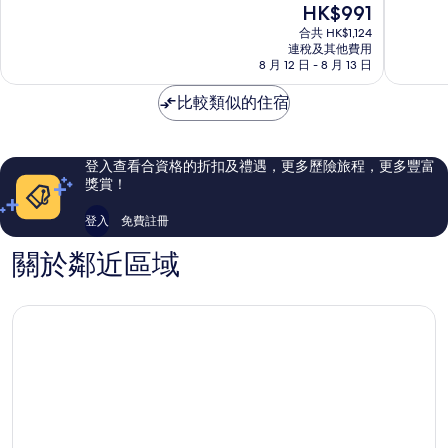
現
HK$991
酒
城
分
分
售
店
區
為
為
合共 HK$1,124
HK$991
老
連稅及其他費用
10
10
8 月 12 日 - 8 月 13 日
城
分)，
分)，
區
完
完
比較類似的住宿
美，
美，
1,024
512
則
則
評
評
登入查看合資格的折扣及禮遇，更多歷險旅程，更多豐富
價
價
獎賞！
篇
篇
評
評
登入
免費註冊
價
價
關於鄰近區域