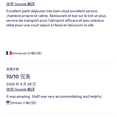
使用 Google 翻譯
Excellent petit déjeuner très bien situé excellent service,
chambre propre et calme. Restaurant et bar sur le toit un plus,
service de transport pour l’aéroport efficace et peu onéreux
idéal pour une court séjour à Hanoï et découvrir la ville
Emmanuel (3 晚行程)
真實評價
10/10 完美
2026 年 4 月 28 日
使用 Google 翻譯
It was amazing. Staff was very accommodating and helpful.
William (1 晚行程)