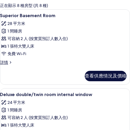
嘅
正在顯示 8 種房型 (共 8 種)
客
迷你吧、房內夾萬、書桌、手提電腦工
載
9
Superior Basement Room
房
入
篩
28 平方米
所
選
1 間睡房
有
條
可容納 2 人 (按實質預訂人數入住)
Superior
件
1 張特大雙人床
Basement
免費 Wi-Fi
Room
的
Superior
詳情
Basement
相
Room
查看供應情況及價格
片
詳
情
Deluxe double/twin room in
載
11
Deluxe double/twin room internal window
入
24 平方米
所
1 間睡房
有
可容納 2 人 (按實質預訂人數入住)
Deluxe
1 張特大雙人床
double/twin