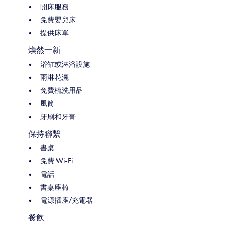
開床服務
免費嬰兒床
提供床單
煥然一新
浴缸或淋浴設施
雨淋花灑
免費梳洗用品
風筒
牙刷和牙膏
保持聯繫
書桌
免費 Wi-Fi
電話
書桌座椅
電源插座/充電器
餐飲