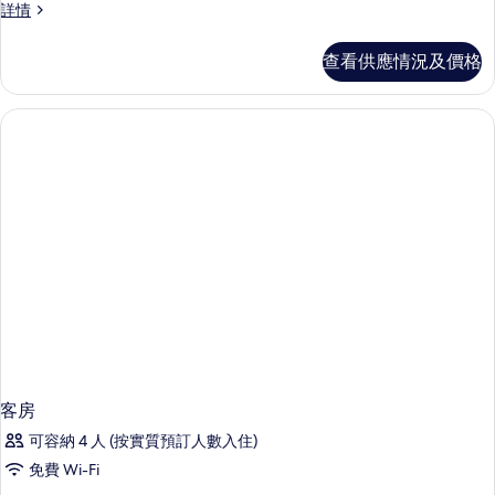
客
詳情
房
詳
查看供應情況及價格
情
客房
可容納 4 人 (按實質預訂人數入住)
免費 Wi-Fi