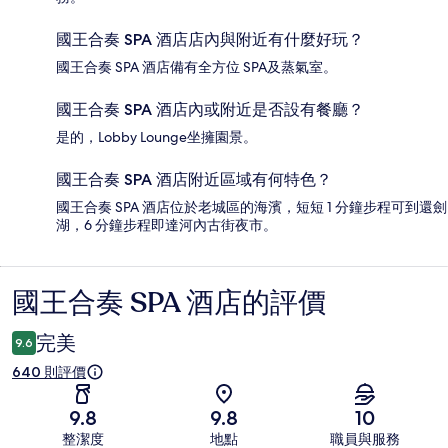
國王合奏 SPA 酒店店內與附近有什麼好玩？
國王合奏 SPA 酒店備有全方位 SPA及蒸氣室。
國王合奏 SPA 酒店內或附近是否設有餐廳？
是的，Lobby Lounge坐擁園景。
國王合奏 SPA 酒店附近區域有何特色？
國王合奏 SPA 酒店位於老城區的海濱，短短 1 分鐘步程可到還劍
湖，6 分鐘步程即達河內古街夜市。
國王合奏 SPA 酒店的評價
評
價
完美
9.6
640 則評價
9.8
9.8
10
整潔度
地點
職員與服務