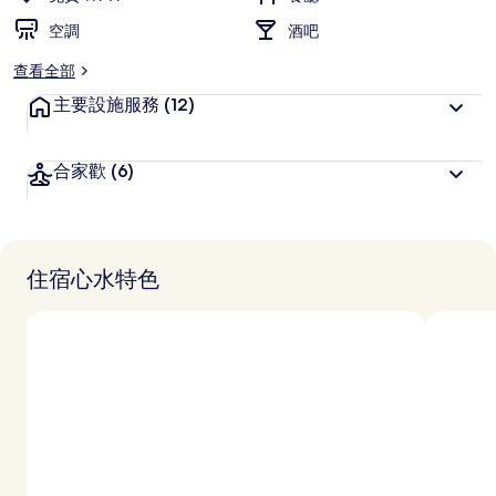
受
旅
空調
酒吧
客
查看全部
喜
愛
主要設施服務
(12)
合家歡
(6)
住宿心水特色