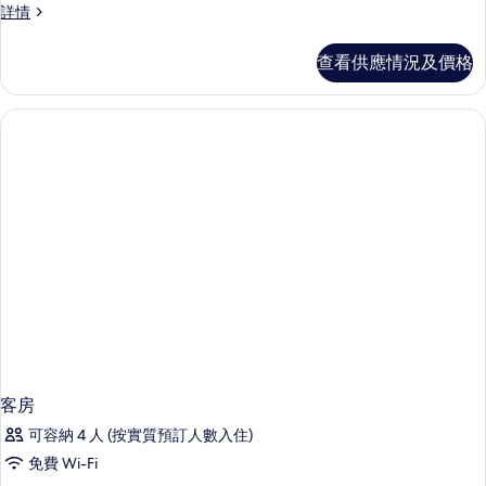
的
Terrace
詳情
Suite
相
lakeside
查看供應情況及價格
片
room
詳
情
客房
可容納 4 人 (按實質預訂人數入住)
免費 Wi-Fi