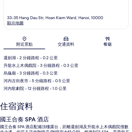
33-35 Hang Dau Str, Hoan Kiem Ward, Hanoi, 10000
顯示地圖
地圖
附近景點
交通資料
餐廳
還劍湖
- 2 分鐘路程
- 0.2 公里
升龍水上木偶戲院
- 3 分鐘路程
- 0.3 公里
烏龜廟
- 3 分鐘路程
- 0.3 公里
河內古街夜市
- 5 分鐘路程
- 0.5 公里
河內歌劇院
- 12 分鐘路程
- 1.0 公里
住宿資料
國王合奏 SPA 酒店
國王合奏 SPA 酒店配備頂樓露台，距離還劍湖及升龍水上木偶戲院僅數
步之遙。你可去店內咖啡店/咖啡室大快朵頤，然後到訪 SPA，享受熱石