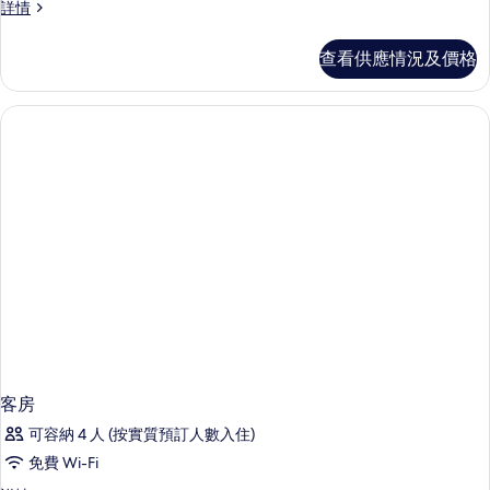
客
詳情
房
詳
查看供應情況及價格
情
客房
可容納 4 人 (按實質預訂人數入住)
免費 Wi-Fi