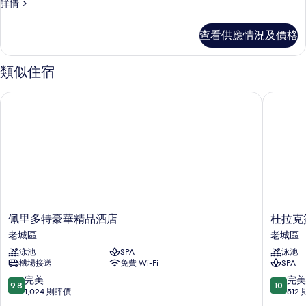
客
詳情
房
詳
查看供應情況及價格
情
類似住宿
佩里多特豪華精品酒店
杜拉克簽
佩
杜
佩里多特豪華精品酒店
杜拉克
里
拉
老城區
老城區
多
克
泳池
SPA
泳池
特
簽
機場接送
免費 Wi-Fi
SPA
豪
名
華
酒
9.8
10.0
完美
完美
9.8
10
精
店
分
分
1,024 則評價
512
品
老
(滿
(滿