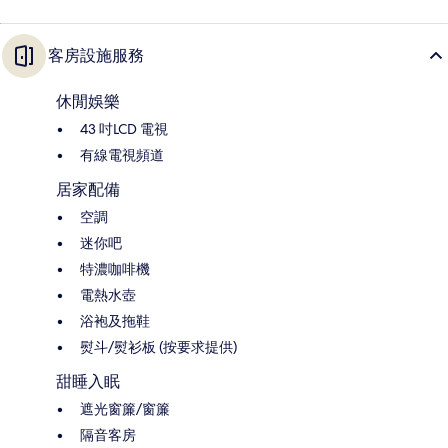
客房設施服務
休閒娛樂
43 吋LCD 電視
有線電視頻道
居家配備
空調
迷你吧
特濃咖啡機
電熱水壺
浴袍及拖鞋
熨斗/熨衫板 (按要求提供)
甜睡入眠
遮光窗簾/窗簾
隔音客房