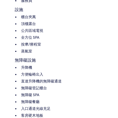
服務員
設施
櫃台夾萬
頂樓露台
公共區域電視
全方位 SPA
按摩/療程室
蒸氣室
無障礙設施
升降機
方便輪椅出入
直達升降機的無障礙通道
無障礙登記櫃台
無障礙 SPA
無障礙餐廳
入口通道光線充足
客房硬木地板