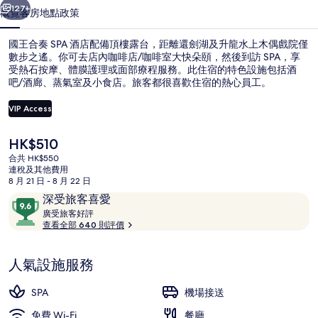
相
127+
概覽
客房
地點
政策
片
國王合奏 SPA 酒店配備頂樓露台，距離還劍湖及升龍水上木偶戲院僅
集
數步之遙。你可去店內咖啡店/咖啡室大快朵頤，然後到訪 SPA，享
受熱石按摩、體膜護理或面部療程服務。此住宿的特色設施包括酒
吧/酒廊、蒸氣室及小食店。旅客都很喜歡住宿的熱心員工。
VIP Access
現
HK$510
價
合共 HK$550
外觀
HK$510
連稅及其他費用
8 月 21 日 - 8 月 22 日
評
9.6
深受旅客喜愛
價
廣
分
廣受旅客好評
受
查看全部 640 則評價
(滿
旅
分
客
為
人氣設施服務
好
10
評
分)，
SPA
機場接送
深
免費 Wi-Fi
餐廳