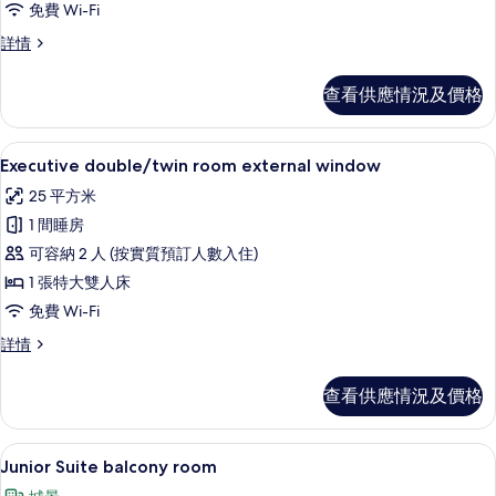
免費 Wi-Fi
room
internal
Deluxe
詳情
double/twin
window
room
的
查看供應情況及價格
internal
相
window
詳
片
Executive double/twin room 
載
12
情
Executive double/twin room external window
入
25 平方米
所
1 間睡房
有
可容納 2 人 (按實質預訂人數入住)
Executive
1 張特大雙人床
double/twin
免費 Wi-Fi
room
external
Executive
詳情
double/twin
window
room
的
查看供應情況及價格
external
相
window
詳
片
Junior Suite balcony room
載
16
情
Junior Suite balcony room
入