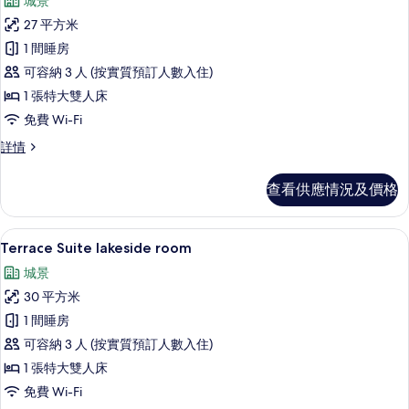
城景
所
27 平方米
有
1 間睡房
Junior
可容納 3 人 (按實質預訂人數入住)
Suite
1 張特大雙人床
balcony
免費 Wi-Fi
room
的
Junior
詳情
Suite
相
balcony
查看供應情況及價格
片
room
詳
情
迷你吧、房內夾萬、書桌、手提電腦工
載
13
Terrace Suite lakeside room
入
城景
所
30 平方米
有
1 間睡房
Terrace
可容納 3 人 (按實質預訂人數入住)
Suite
1 張特大雙人床
lakeside
免費 Wi-Fi
room