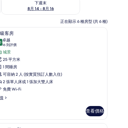
下週末
8月 14 - 8月 16
正在顯示 6 種房型 (共 6 種)
萬、書桌
高級寢具、迷你吧、房內夾萬、書桌
載
10
級客房
入
卓越
0
9.0 分，滿分 10 分
所
(16
16 則評價
則
有
城景
評
特
25 平方米
價)
級
1 間睡房
客
可容納 2 人 (按實質預訂人數入住)
房
2 張單人床或 1 張加大雙人床
的
免費 Wi-Fi
相
情
片
查看價格
、房內夾萬、書桌
高級寢具、迷你吧、房內夾萬、書桌
載