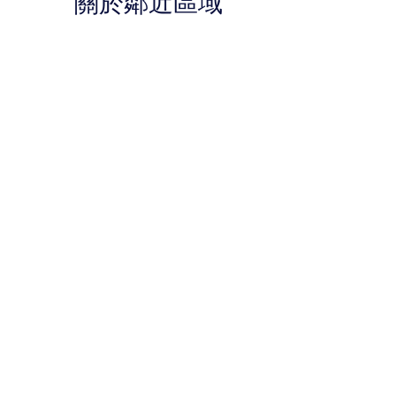
關於鄰近區域
價
價