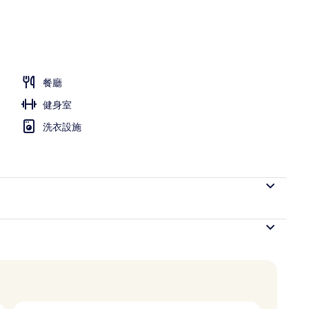
餐廳
健身室
洗衣設施