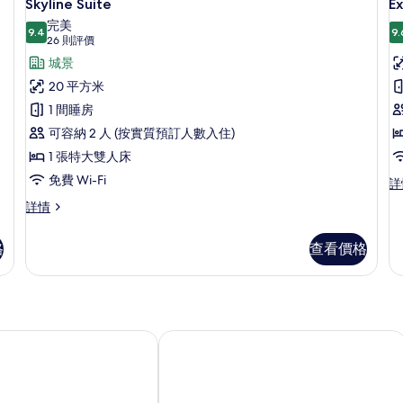
4
Skyline Suite
Ex
入
完美
9.4
9.
9.4 分，滿分 10 分
所
(26
26 則評價
則
有
城景
評
Skyline
E
20 平方米
價)
Suite
P
1 間睡房
的
可容納 2 人 (按實質預訂人數入住)
相
1 張特大雙人床
片
免費 Wi-Fi
Ex
詳
Pl
Skyline
詳情
詳
Suite
情
詳
格
查看價格
情
泰羅尼亞酒店
里亞托酒店