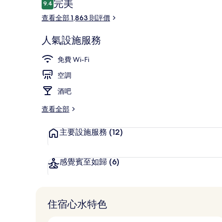
評
完美
9.4
集
9.4 分，滿分 10 分，
價
查看全部 1,863 則評價
住宿景觀
人氣設施服務
免費 Wi-Fi
空調
酒吧
查看全部
主要設施服務
(12)
感覺賓至如歸
(6)
住宿心水特色