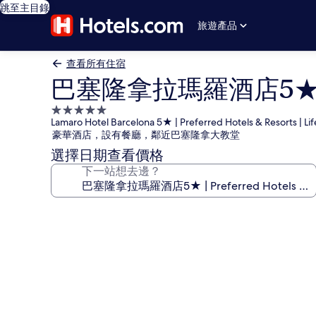
跳至主目錄
旅遊產品
查看所有住宿
巴塞隆拿拉瑪羅酒店5★ | Prefer
5.0
Lamaro Hotel Barcelona 5★ | Preferred Hotels & Resorts | Lif
星
豪華酒店，設有餐廳，鄰近巴塞隆拿大教堂
級
選擇日期查看價格
住
下一站想去邊？
宿
巴
塞
隆
拿
拉