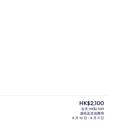
高級寢具、迷你吧、房內夾萬、書桌
 Britton Hart 提交
現
HK$2,100
價
合共 HK$2,549
HK$2,100
連稅及其他費用
迷你吧、房內夾萬、書桌
供應早餐、午餐及晚餐
8 月 10 日 - 8 月 11 日