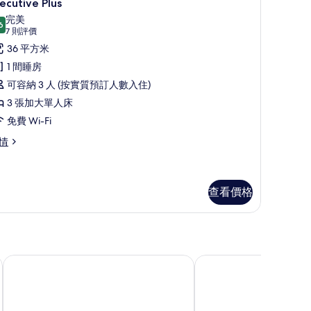
4
ecutive Plus
入
完美
6
9.6 分，滿分 10 分
所
(7
7 則評價
則
有
36 平方米
評
xecutive
1 間睡房
價)
lus
可容納 3 人 (按實質預訂人數入住)
的
3 張加大單人床
相
免費 Wi-Fi
片
ecutive
情
us
查看價格
巴西諾大酒店
加泰羅尼亞天使門酒店