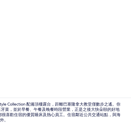
創作者影片 - 由
 | Lifestyle Collection 配備頂樓露台，距離巴塞隆拿大教堂僅數步之遙。你
有供應西班牙菜，並於早餐、午餐及晚餐時段營業，正是之後大快朵頤的好地
都很喜歡住宿的優質睡床及熱心員工。住宿鄰近公共交通站點，與海
高級寢具、
程外。