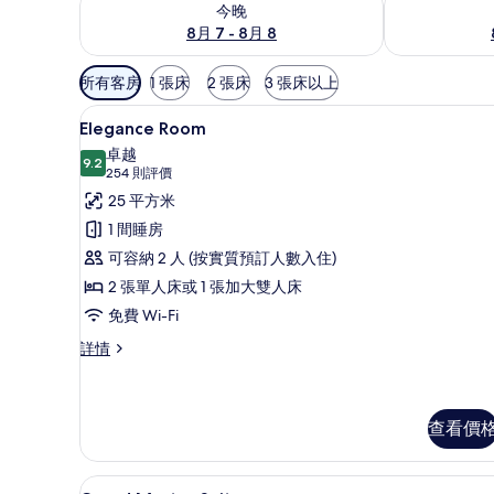
今晚
8月 7 - 8月 8
可
所有客房
1 張床
2 張床
3 張床以上
用
高級寢具、迷你吧、房內夾萬
載
嘅
4
Elegance Room
入
客
卓越
9.2
房
9.2 分，滿分 10 分
所
(254
254 則評價
篩
則
有
25 平方米
選
評
Elegance
1 間睡房
條
價)
Room
可容納 2 人 (按實質預訂人數入住)
件
的
2 張單人床或 1 張加大雙人床
相
免費 Wi-Fi
片
Elegance
詳情
Room
詳
情
查看價
高級寢具、迷你吧、房內夾萬
載