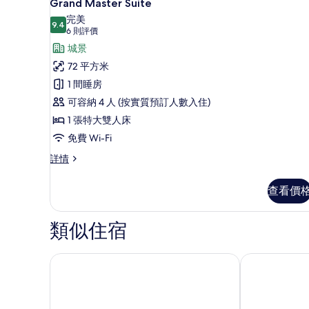
10
Grand Master Suite
入
完美
9.4
9.4 分，滿分 10 分
所
(6
6 則評價
則
有
城景
評
Grand
72 平方米
價)
Master
1 間睡房
Suite
可容納 4 人 (按實質預訂人數入住)
的
1 張特大雙人床
相
免費 Wi-Fi
片
Grand
詳情
Master
Suite
查看價
詳
情
類似住宿
H10 麥迪遜酒店
卡泰多拉爾加