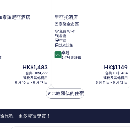
里
加泰羅尼亞酒店
里亞托酒店
亞
巴塞隆拿市區
托
免費 Wi-Fi
酒
餐廳
店
空調
巴
洗衣設施
塞
9.0
卓越
隆
9.0
分
價
2,474 則評價
拿
(滿
市
現
現
HK$1,483
HK$1,149
分
區
售
售
為
合共 HK$1,799
合共 HK$1,404
HK$1,483
HK$1,149
連稅及其他費用
連稅及其他費用
10
8 月 16 日 - 8 月 17 日
8 月 11 日 - 8 月 12 日
分)，
卓
比較類似的住宿
越，
2,474
則
評
價
險旅程，更多豐富獎賞！
篇
評