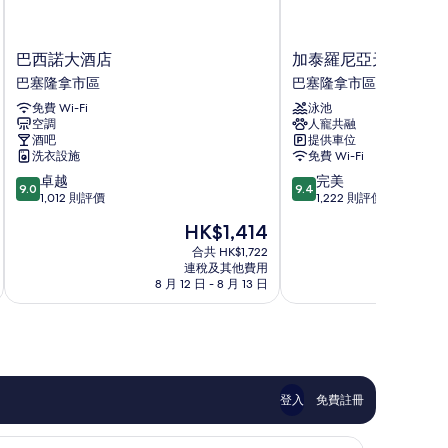
巴
加
巴西諾大酒店
加泰羅尼亞天使門酒
西
泰
巴塞隆拿市區
巴塞隆拿市區
諾
羅
免費 Wi-Fi
泳池
大
尼
空調
人寵共融
酒
亞
酒吧
提供車位
店
天
洗衣設施
免費 Wi-Fi
巴
使
9.0
9.4
卓越
完美
塞
門
9.0
9.4
分
分
1,012 則評價
1,222 則評價
隆
酒
(滿
(滿
拿
店
現
HK$1,414
分
分
市
巴
售
為
為
合共 HK$1,722
區
塞
HK$1,414
連稅及其他費用
10
10
隆
8 月 12 日 - 8 月 13 日
8 
分)，
分)，
拿
卓
完
市
越，
美，
區
1,012
1,222
則
則
評
評
價
價
登入
免費註冊
篇
篇
評
評