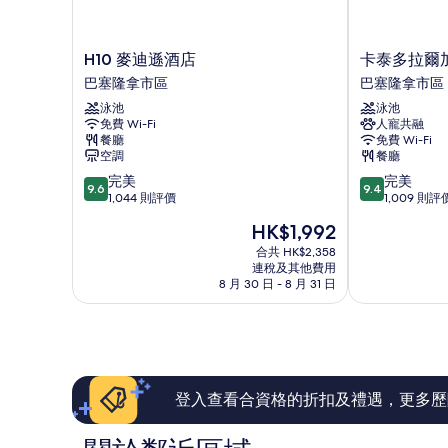
H10
卡
H10 麥迪遜酒店
卡泰多拉爾
麥
泰
巴塞隆拿市區
巴塞隆拿市區
迪
多
泳池
泳池
遜
拉
免費 Wi-Fi
人寵共融
酒
爾
餐廳
免費 Wi-Fi
店
加
空調
餐廳
巴
泰
9.6
9.4
完美
完美
塞
羅
9.6
9.4
分
分
1,044 則評價
1,009 則評
隆
尼
(滿
(滿
拿
亞
現
HK$1,992
分
分
市
酒
售
為
為
合共 HK$2,358
區
店
HK$1,992
連稅及其他費用
10
10
巴
8 月 30 日 - 8 月 31 日
分)，
分)，
塞
完
完
隆
美，
美，
拿
1,044
1,009
市
則
則
區
評
評
價
價
登入查看合資格的折扣及禮遇，更多歷
篇
篇
評
評