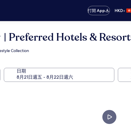
•
打開 App
HKD
red Hotels & Resorts | L
estyle Collection
日期