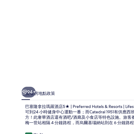
瑪
羅
酒
店
5★
|
Preferred
Hotels
&
Resorts
94+
|
概覽
客房
地點
政策
Lifestyle
巴塞隆拿拉瑪羅酒店5★ | Preferred Hotels & Resorts
Collection
可到24 小時健身中心運動一番；而Catedral 1951
方！此奢華酒店還有酒吧/酒廊及小食店等特色設施。旅客
相
梅一世站相隔 4 分鐘路程，而烏爾基瑙納站則在 6 分鐘路
片