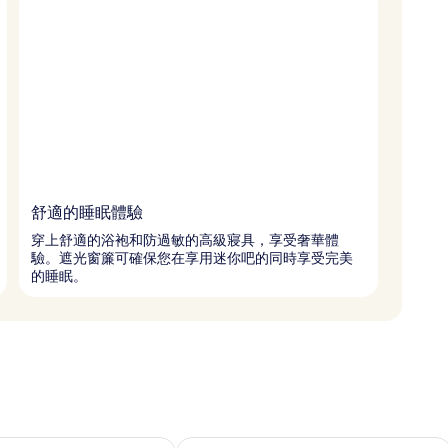
舒適的睡眠體驗
穿上舒適的浴袍和防過敏的高級寢具，享受奢華體
驗。遮光窗簾可確保您在享用迷你吧的同時享受完美
的睡眠。
8 - 8月 9的可訂空房
查看本週末 8月 7 - 8月 9的可訂空房