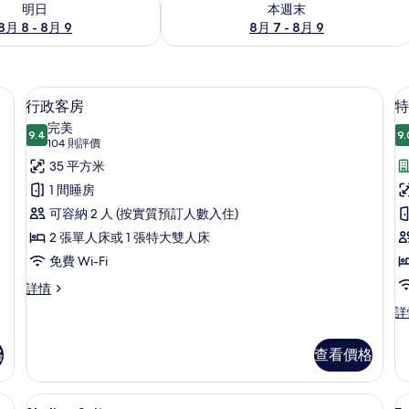
明日
本週末
8月 8 - 8月 9
8月 7 - 8月 9
、書桌
行政客房 | 高級寢具、迷你吧、房內夾
載
4
行政客房
特
入
完美
9.4
9.
9.4 分，滿分 10 分
所
(104
104 則評價
則
有
35 平方米
評
行
1 間睡房
價)
政
可容納 2 人 (按實質預訂人數入住)
客
2 張單人床或 1 張特大雙人床
房
免費 Wi-Fi
的
行
詳情
政
相
特
詳
客
級
片
房
客
詳
格
查看價格
房
情
詳
情
、書桌
Skyline Suite | 高級寢具、迷你吧
載