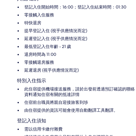
登記入住開始時間：16:00；登記入住結束時間：01:30
零接觸入住服務
特快退房
提早登記入住 (視乎供應情況而定)
延遲登記入住 (視乎供應情況而定)
最低登記入住年齡 - 21 歲
退房時間為 11:00
零接觸退房服務
延遲退房 (視乎供應情況而定)
特別入住指示
此住宿提供機場接送服務，請於出發前透過預訂確認的聯絡
資料通知住宿有關的抵達詳情
住宿前台職員將親自迎接旅客到埗
由住宿提供的資訊可能會使用自動翻譯工具翻譯。
登記入住須知
需以信用卡繳付雜費