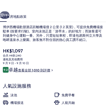
朋
一個
下一個
酒
28+
概覽
客房
地點
政策
店
博伊西機場歡朋酒店距離機場僅 2 公里 (1.2 英里)，可提供免費機場接
相
駁車 (按要求行駛)。室內泳池正是「游早水」的好地方；而旅客還可
到健身中心運動一番。另外，只需短短車程，即達包易斯州立大學及
片
咆哮溫泉水上樂園。旅客無不對住宿的熱心員工讚不絕口。
集
現
HK$1,097
價
合共 HK$1,240
HK$1,097
連稅及其他費用
9 月 9 日 - 9 月 10 日
餐廳
評
卓越
9.2
查看全部 1,010 則評價
9.2 分，滿分 10 分，
價
人氣設施服務
泳池
免費早餐
機場接送
人寵共融