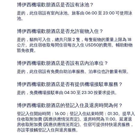
博伊西機場歡朋酒店是否設有泳池？
是的，此住宿設有室內泳池。旅客由 06:00 至 23:00 可使用泳
池。
博伊西機場歡朋酒店是否允許寵物入住？
是的，貓狗可入住，總共只限 2 隻，每隻寵物的重量上限為 18
公斤。此住宿收取每間住宿每次入住 USD50的費用。輔助動物
豁免收費。
博伊西機場歡朋酒店是否設有店內泊車位？
是的，此住宿設有免費自助泊車服務。泊車位也許數量有限。
博伊西機場歡朋酒店是否有提供機場接駁車服務？
是的，免費機場接駁車由 04:30 至 23:30 按要求提供。
博伊西機場歡朋酒店的登記入住及退房時間為何？
登記入住開始時間：16:00；登記入住結束時間：01:30。提早入
住收取附加費 (因應供應情況而定)。退房時間為 11:00。延遲退
房收取附加費 (因應供應情況而定)。住宿可提供特快退房服務，
亦設零接觸登記入住與退房服務。