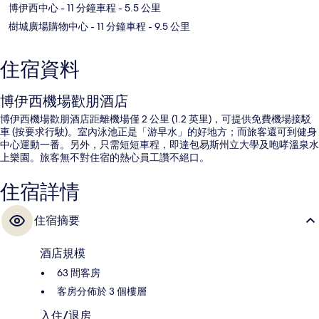
博伊西中心
- 11 分鐘車程
- 5.5 公里
樹城廣場購物中心
- 11 分鐘車程
- 9.5 公里
住宿資料
博伊西機場歡朋酒店
博伊西機場歡朋酒店距離機場僅 2 公里 (1.2 英里)，可提供免費機場接駁
車 (按要求行駛)。室內泳池正是「游早水」的好地方；而旅客還可到健身
中心運動一番。另外，只需短短車程，即達包易斯州立大學及咆哮溫泉水
上樂園。旅客無不對住宿的熱心員工讚不絕口。
住宿詳情
住宿摘要
酒店規模
63 間客房
客房分佈於 3 個樓層
入住/退房