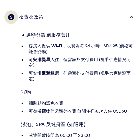
收費及政策
可選額外設施服務費用
客房內提供
Wi-Fi
，收費為每 24 小時 USD4.95 (價格可
能會變動)
可安排
提早入住
，但需額外支付費用 (視乎供應情況而
定)
可安排
延遲退房
，但需額外支付費用 (視乎供應情況而
定)
寵物
輔助動物豁免收費
可攜帶
寵物
但需額外收費 每間住宿每次入住 USD50
泳池、SPA 及健身室 (如適用)
泳池開放時間為 06:00 至 23:00