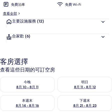
免費泊車
免費 Wi-Fi
查看全部
主要設施服務
(12)
合家歡
(6)
客房選擇
查看這些日期的可訂空房
查看今晚 8月 10 - 8月 11的可訂空房
查看明日 8月 11 - 8月 12的可
今晚
明日
8月 10 - 8月 11
8月 11 - 8月 12
查看本週末 8月 14 - 8月 16的可訂空房
查看下週末 8月 21 - 8月 23
本週末
下週末
8月 14 - 8月 16
8月 21 - 8月 23