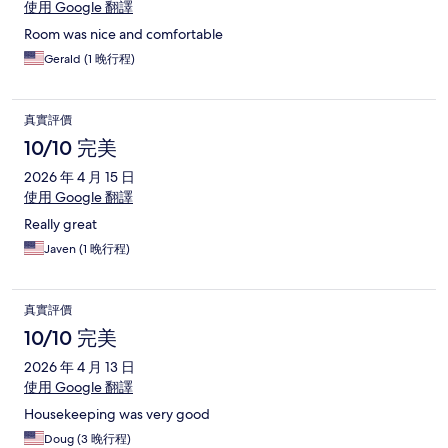
使用 Google 翻譯
Room was nice and comfortable
Gerald (1 晚行程)
真實評價
10/10 完美
2026 年 4 月 15 日
使用 Google 翻譯
Really great
Javen (1 晚行程)
真實評價
10/10 完美
2026 年 4 月 13 日
使用 Google 翻譯
Housekeeping was very good
Doug (3 晚行程)