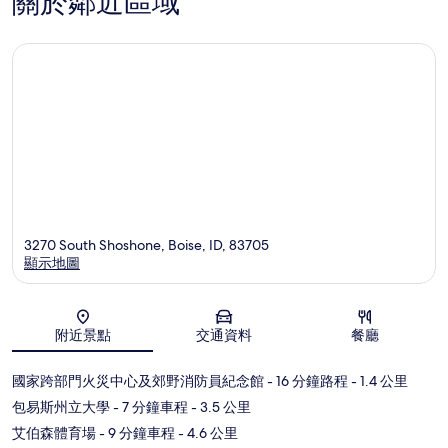
關於鄰近區域
3270 South Shoshone, Boise, ID, 83705
顯示地圖
地圖
附近景點
交通資料
餐廳
國家跨部門火災中心及郊野消防員紀念館
- 16 分鐘路程
- 1.4 公里
包易斯州立大學
- 7 分鐘車程
- 3.5 公里
艾伯森體育場
- 9 分鐘車程
- 4.6 公里