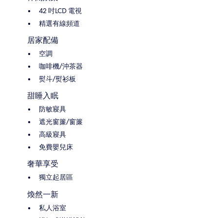
42 吋LCD 電視
精選有線頻道
居家配備
空調
咖啡機/沖茶器
熨斗/熨衫板
甜睡入眠
防敏寢具
遮光窗簾/窗簾
高級寢具
免費嬰兒床
奢華享受
獨立起居區
煥然一新
私人浴室