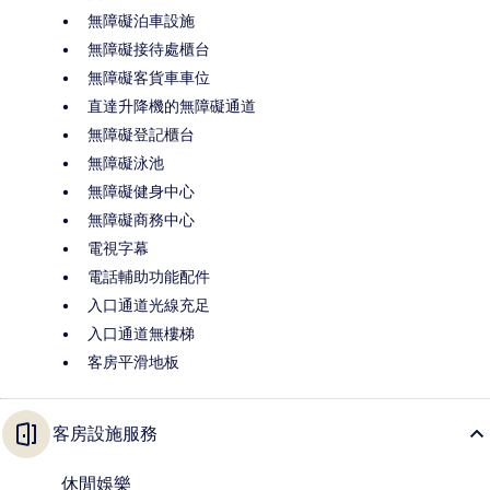
無障礙泊車設施
無障礙接待處櫃台
無障礙客貨車車位
直達升降機的無障礙通道
無障礙登記櫃台
無障礙泳池
無障礙健身中心
無障礙商務中心
電視字幕
電話輔助功能配件
入口通道光線充足
入口通道無樓梯
客房平滑地板
客房設施服務
休閒娛樂