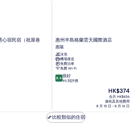
心宿民宿（祝屋巷店）
惠州半島格蘭雲天國際酒店
相
片
惠
秀心宿民宿（祝屋巷
惠州半島格蘭雲天國際酒店
州
惠陽
半
泳池
島
機場接送
格
免費泊車
蘭
免費 Wi-Fi
雲
8.4
很好
天
8.4
分
93 則評價
國
(滿
際
現
HK$374
分
酒
售
為
合共 HK$436
店
HK$374
連稅及其他費用
10
惠
8 月 15 日 - 8 月 16 日
分)，
陽
很
比較類似的住宿
好，
93
則