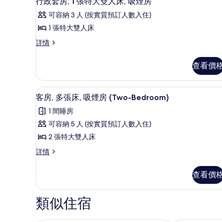
行政套房, 1 張特大雙人床, 吸煙房
1
入
大
相
張
可容納 3 人 (按實質預訂人數入住)
雙
所
片
特
人
1 張特大雙人床
有
床,
大
行
詳情
非
行
政
雙
吸
政
套
煙
人
查看價
房,
房
套
床,
1
詳
房,
張
情
非
客房, 多張床, 吸煙房 (Two-Bedr
載
3
特
客房, 多張床, 吸煙房 (Two-Bedroom)
1
吸
入
大
張
1 間睡房
雙
煙
所
特
人
可容納 5 人 (按實質預訂人數入住)
房
有
床,
大
2 張特大雙人床
吸
的
客
雙
煙
客
詳情
相
房,
房
房,
人
詳
片
多
多
床,
查看價
情
張
張
吸
床,
床,
吸
類似住宿
煙
煙
吸
房
房
煙