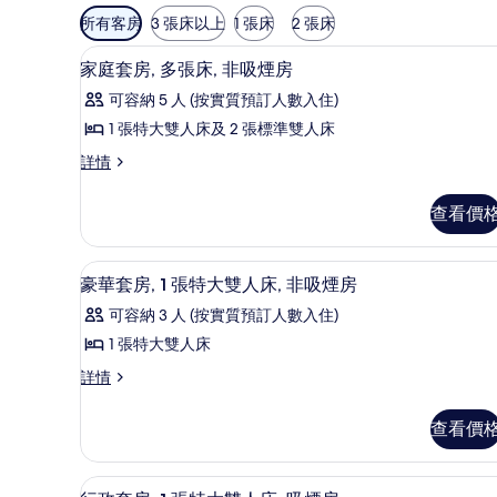
可
所有客房
3 張床以上
1 張床
2 張床
用
床單
載
嘅
3
家庭套房, 多張床, 非吸煙房
入
客
可容納 5 人 (按實質預訂人數入住)
房
所
1 張特大雙人床及 2 張標準雙人床
篩
有
選
家
詳情
家
庭
條
庭
套
件
查看價
房,
套
多
房,
張
床單
載
2
床,
豪華套房, 1 張特大雙人床, 非吸煙房
多
入
非
張
可容納 3 人 (按實質預訂人數入住)
吸
所
煙
床,
1 張特大雙人床
有
房
非
豪
詳情
詳
豪
華
情
吸
華
套
查看價
煙
房,
套
1
房
房,
張
床單
載
的
4
特