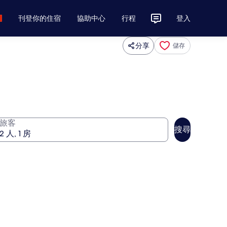
刊登你的住宿
協助中心
行程
登入
分享
儲存
旅客
搜尋