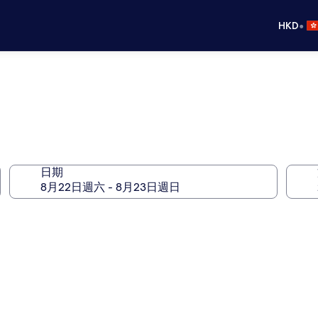
•
HKD
日期