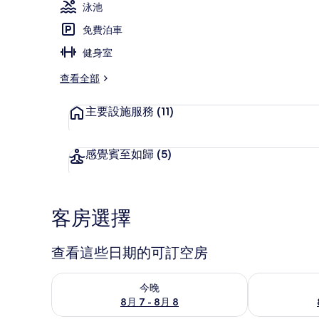
泳池
免費泊車
接待處
健身室
查看全部
主要設施服務
(11)
感覺賓至如歸
(5)
客房選擇
查看這些日期的可訂空房
查看今晚 8月 7 - 8月 8的可訂空房
查看明日 8月 
今晚
8月 7 - 8月 8