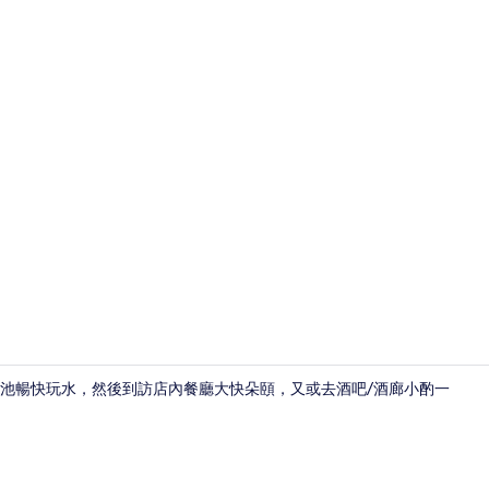
外觀
池暢快玩水，然後到訪店內餐廳大快朵頤，又或去酒吧/酒廊小酌一
客房, 多張床, 