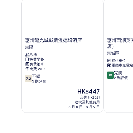
(Two-
惠州龍光城戴斯溫德姆酒店
惠州西湖英秀
的
Bedroom)
房
相
詳
(Two-
情
片
Bedroom)
的
相
惠
惠
惠州龍光城戴斯溫德姆酒店
惠州西湖英
片
州
州
店）
惠陽
龍
西
惠城區
泳池
光
湖
免費早餐
城
英
提供車位
免費泊車
電動車充電站
戴
秀
免費 Wi-Fi
斯
心
10.0
完美
10
7.2
不錯
溫
宿
分
2 則評價
7.2
分
5 則評價
德
民
(滿
(滿
姆
宿
分
現
HK$447
分
酒
（祝
為
售
為
合共 HK$521
店
屋
10
HK$447
連稅及其他費用
10
惠
巷
分)，
8 月 8 日 - 8 月 9 日
分)，
陽
店）
完
不
惠
美，
錯，
城
2
5
區
則
則
評