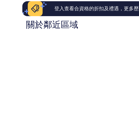
評
價
價
登入查看合資格的折扣及禮遇，更多歷
篇
篇
評
評
價
關於鄰近區域
價