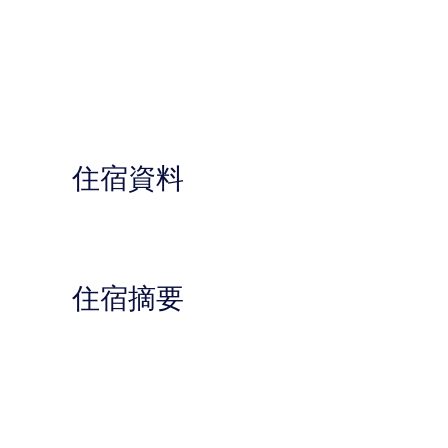
住宿資料
住宿摘要