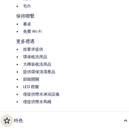
毛巾
保持聯繫
書桌
免費 Wi-Fi
更多禮遇
按要求提供
環保梳洗用品
大樽裝梳洗用品
提供環保清潔產品
節能開關
LED 燈膽
僅提供慳水淋浴設備
僅提供慳水馬桶
特色