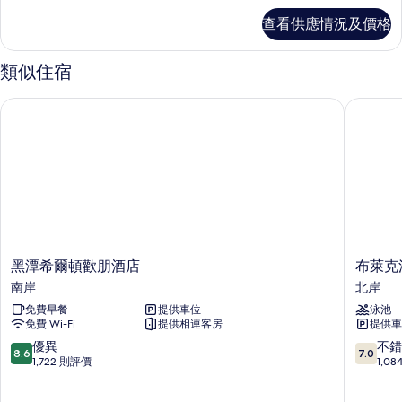
詳
查看供應情況及價格
情
類似住宿
黑潭希爾頓歡朋酒店
布萊克浦
黑
布
黑潭希爾頓歡朋酒店
布萊克
潭
萊
南岸
北岸
希
克
免費早餐
提供車位
泳池
爾
浦
免費 Wi-Fi
提供相連客房
提供車
頓
君
歡
悅
8.6
7.0
優異
不錯
8.6
7.0
朋
酒
分
分
1,722 則評價
1,0
酒
店
(滿
(滿
店
北
分
分