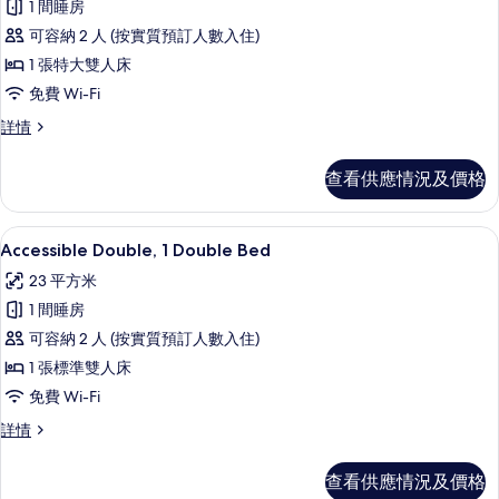
情
1 間睡房
片
有
可容納 2 人 (按實質預訂人數入住)
標
1 張特大雙人床
準
免費 Wi-Fi
雙
標
詳情
人
準
房,
雙
查看供應情況及價格
人
1
房,
張
1
書桌、手提電腦工作空間、遮光窗簾/窗
載
6
張
特
Accessible Double, 1 Double Bed
入
特
大
23 平方米
大
所
雙
雙
1 間睡房
有
人
人
可容納 2 人 (按實質預訂人數入住)
床
Accessible
床
詳
1 張標準雙人床
Double,
情
的
免費 Wi-Fi
1
相
Double
Accessible
詳情
Double,
片
Bed
1
的
查看供應情況及價格
Double