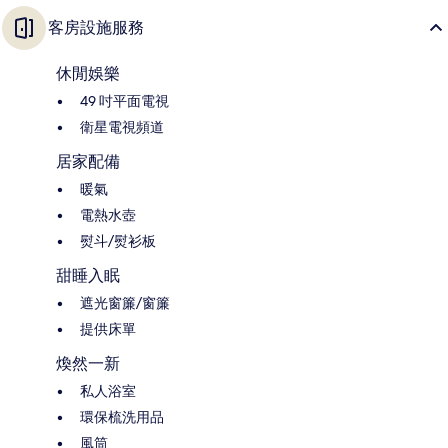
客房設施服務
休閒娛樂
49 吋平面電視
衛星電視頻道
居家配備
暖氣
電熱水壺
熨斗/熨衫板
甜睡入眠
遮光窗簾/窗簾
提供床單
煥然一新
私人浴室
環保梳洗用品
風筒