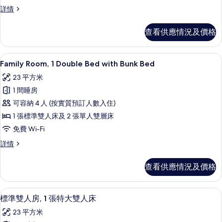
客
1
梳
家
詳情
房,
化
張
庭
床
2
客
梳
查看供應情況及價格
詳
房,
張
化
情
2
標
張
床
Family Room, 1 Double Bed 
載
7
標
準
Family Room, 1 Double Bed with Bunk Bed
的
入
準
雙
23 平方米
雙
相
所
人
人
1 間睡房
片
有
床
床
可容納 4 人 (按實質預訂人數入住)
詳
Family
的
情
1 張標準雙人床及 2 張單人雙層床
Room,
相
免費 Wi-Fi
1
片
Double
Family
詳情
Room,
Bed
1
with
查看供應情況及價格
Double
Bunk
Bed
with
Bed
書桌、手提電腦工作空間、遮光窗簾/窗
載
8
Bunk
標準雙人房, 1 張特大雙人床
的
入
Bed
23 平方米
相
詳
所