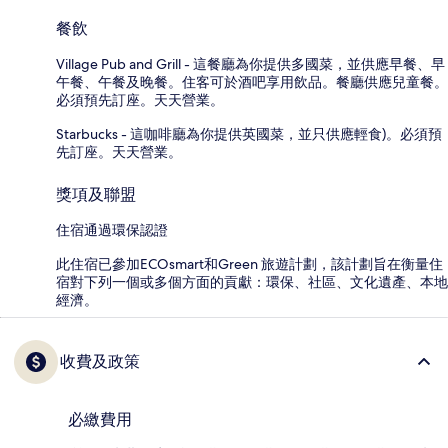
餐飲
Village Pub and Grill - 這餐廳為你提供多國菜，並供應早餐、早
午餐、午餐及晚餐。住客可於酒吧享用飲品。餐廳供應兒童餐。
必須預先訂座。天天營業。
Starbucks - 這咖啡廳為你提供英國菜，並只供應輕食)。必須預
先訂座。天天營業。
獎項及聯盟
住宿通過環保認證
此住宿已參加ECOsmart和Green 旅遊計劃，該計劃旨在衡量住
宿對下列一個或多個方面的貢獻：環保、社區、文化遺產、本地
經濟。
收費及政策
必繳費用