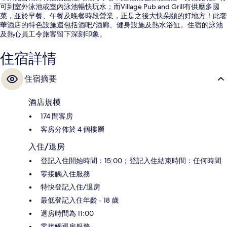
可到室外泳池或室內泳池暢快玩水；而Village Pub and Grill有供應多國
菜，並於早餐、午餐及晚餐時段營業，正是之後大快朵頤的好地方！此奢
華酒店的特色設施還包括酒吧/酒廊、健身設施及熱水浴缸。住宿的泳池
及熱心員工令旅客留下深刻印象。
住宿詳情
住宿摘要
酒店規模
174 間客房
客房分佈於 4 個樓層
入住/退房
登記入住開始時間：15:00；登記入住結束時間：任何時間
零接觸入住服務
特快登記入住/退房
最低登記入住年齡 - 18 歲
退房時間為 11:00
零接觸退房服務