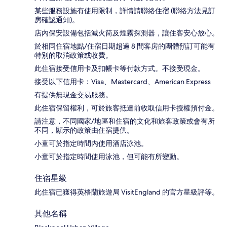
某些服務設施有使用限制，詳情請聯絡住宿 (聯絡方法見訂
房確認通知)。
店內保安設備包括滅火筒及煙霧探測器，讓住客安心放心。
於相同住宿地點/住宿日期超過 8 間客房的團體預訂可能有
特別的取消政策或收費。
此住宿接受信用卡及扣帳卡等付款方式。不接受現金。
接受以下信用卡：Visa、Mastercard、American Express
有提供無現金交易服務。
此住宿保留權利，可於旅客抵達前收取信用卡授權預付金。
請注意，不同國家/地區和住宿的文化和旅客政策或會有所
不同，顯示的政策由住宿提供。
小童可於指定時間內使用酒店泳池。
小童可於指定時間使用泳池，但可能有所變動。
住宿星級
此住宿已獲得英格蘭旅遊局 VisitEngland 的官方星級評等。
其他名稱