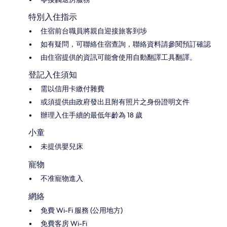
特別入住指示
住宿前台職員將親自迎接旅客到埗
如有疑問，可聯絡住宿查詢，聯絡資料請參閱預訂確認
由住宿提供的資訊可能會使用自動翻譯工具翻譯。
登記入住須知
需以信用卡繳付雜費
或須提供由政府發出且附有照片之身份證明文件
辦理入住手續的最低年齡為 18 歲
小童
未提供嬰兒床
寵物
不准寵物進入
網絡
免費 Wi-Fi 服務 (公用地方)
免費客房 Wi-Fi