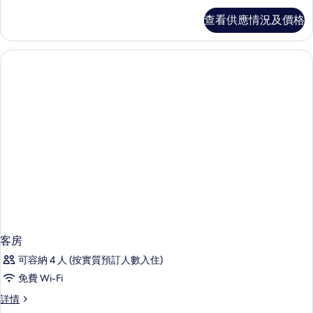
PARKING,
(FREE
查看供應情況及價格
GYM
PARKING,
&
GYM
&
POOL
POOL
ACCESS)
ACCESS)
的
詳
情
相
片
客房
可容納 4 人 (按實質預訂人數入住)
免費 Wi-Fi
客
詳情
房