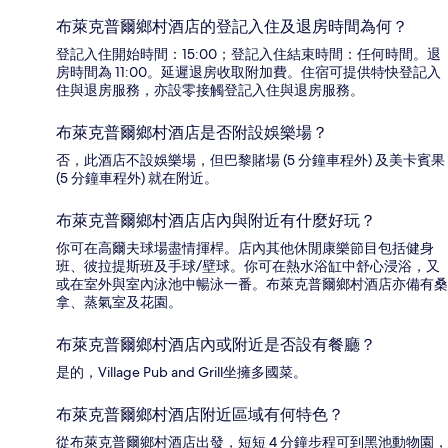
布萊克普爾鄉村酒店的登記入住及退房時間為何？
登記入住開始時間：15:00；登記入住結束時間：任何時間。退
房時間為 11:00。延遲退房收取附加費。住宿可提供特快登記入
住與退房服務，亦設零接觸登記入住與退房服務。
布萊克普爾鄉村酒店是否附設娛樂場？
否，此酒店不設娛樂場，但巴黎賭場 (5 分鐘車程外) 及美卡賓果
(5 分鐘車程外) 就在附近。
布萊克普爾鄉村酒店店內與附近有什麼好玩？
你可在高爾夫球場盡情揮桿。店內其他休閒康樂節目包括健身
班、彼拉提斯班及手球/壁球。你可在熱水浴缸中舒心浸浴，又
或在室外與室內泳池中暢泳一番。布萊克普爾鄉村酒店亦備有桑
拿、蒸氣室及花園。
布萊克普爾鄉村酒店內或附近是否設有餐廳？
是的，Village Pub and Grill坐擁多國菜。
布萊克普爾鄉村酒店附近區域有何特色？
從布萊克普爾鄉村酒店出發，短短 4 分鐘步程可到黑池動物園，