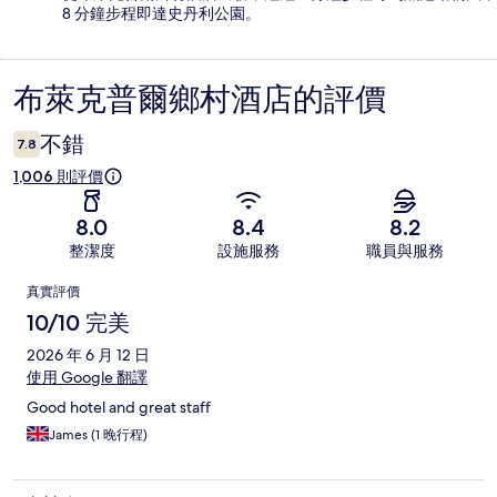
8 分鐘步程即達史丹利公園。
布萊克普爾鄉村酒店的評價
評
價
不錯
7.8
1,006 則評價
8.0
8.4
8.2
整潔度
設施服務
職員與服務
評
真實評價
價
10/10 完美
2026 年 6 月 12 日
使用 Google 翻譯
Good hotel and great staff
James (1 晚行程)