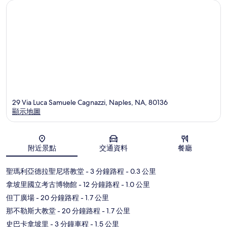
29 Via Luca Samuele Cagnazzi, Naples, NA, 80136
顯示地圖
地圖
附近景點
交通資料
餐廳
聖瑪利亞德拉聖尼塔教堂
- 3 分鐘路程
- 0.3 公里
拿坡里國立考古博物館
- 12 分鐘路程
- 1.0 公里
但丁廣場
- 20 分鐘路程
- 1.7 公里
那不勒斯大教堂
- 20 分鐘路程
- 1.7 公里
史巴卡拿坡里
- 3 分鐘車程
- 1.5 公里