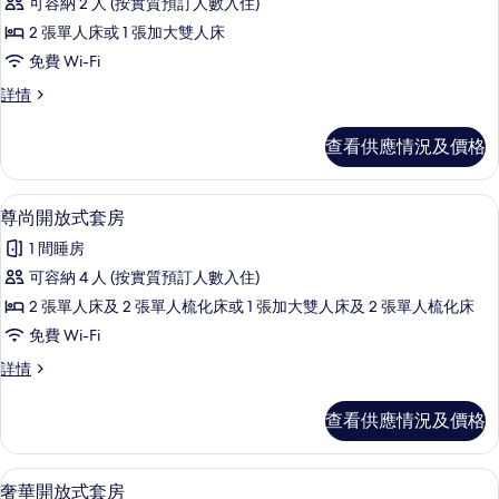
相
可容納 2 人 (按實質預訂人數入住)
有
片
2 張單人床或 1 張加大雙人床
豪
免費 Wi-Fi
華
豪
詳情
開
華
放
開
查看供應情況及價格
放
式
式
套
套
按摩浴缸
載
4
房
尊尚開放式套房
房
入
詳
的
1 間睡房
情
所
相
可容納 4 人 (按實質預訂人數入住)
有
片
2 張單人床及 2 張單人梳化床或 1 張加大雙人床及 2 張單人梳化床
尊
免費 Wi-Fi
尚
尊
詳情
開
尚
放
開
查看供應情況及價格
放
式
式
套
套
客房景觀
載
4
房
奢華開放式套房
房