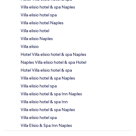
Villa elisio hotel & spa Naples
Villa elisio hotel spa
Villa elisio hotel Naples
Villa elisio hotel
Villa elisio Naples
Villa elisio
Hotel Villa elisio hotel & spa Naples
Naples Villa elisio hotel & spa Hotel
Hotel Villa elisio hotel & spa
Villa elisio hotel & spa Naples
Villa elisio hotel spa
Villa elisio hotel & spa Inn Naples
Villa elisio hotel & spa Inn
Villa elisio hotel & spa Naples
Villa elisio hotel spa
Villa Elisio & Spa Inn Naples