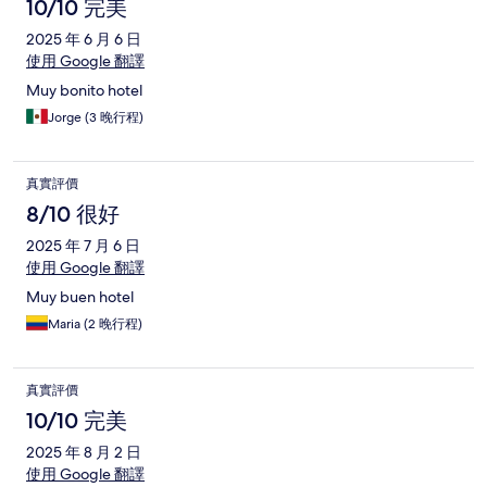
10/10 完美
2025 年 6 月 6 日
使用 Google 翻譯
Muy bonito hotel
Jorge (3 晚行程)
真實評價
8/10 很好
2025 年 7 月 6 日
使用 Google 翻譯
Muy buen hotel
Maria (2 晚行程)
真實評價
10/10 完美
2025 年 8 月 2 日
使用 Google 翻譯