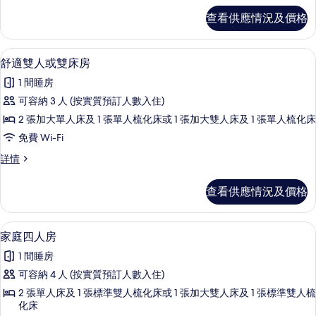
人
雙
查看供應情況及價格
人
或
或
雙
雙
迷你吧、房內夾萬、書桌、隔音
載
4
床
舒適雙人或雙床房
床
入
房
房
1 間睡房
詳
所
情
的
可容納 3 人 (按實質預訂人數入住)
有
相
2 張加大單人床及 1 張單人梳化床或 1 張加大雙人床及 1 張單人梳化床
舒
片
免費 Wi-Fi
適
舒
詳情
雙
適
人
雙
查看供應情況及價格
人
或
或
雙
雙
迷你吧、房內夾萬、書桌、隔音
載
4
床
家庭四人房
床
入
房
房
1 間睡房
詳
所
情
的
可容納 4 人 (按實質預訂人數入住)
有
相
2 張單人床及 1 張標準雙人梳化床或 1 張加大雙人床及 1 張標準雙人梳
家
化床
片