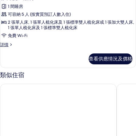
入
詳
的
1 間睡房
情
所
相
可容納 5 人 (按實質預訂人數入住)
有
片
2 張單人床, 1 張單人梳化床及 1 張標準雙人梳化床或 1 張加大雙人床,
奢
1 張單人梳化床及 1 張標準雙人梳化床
華
免費 Wi-Fi
開
奢
詳情
放
華
開
式
查看供應情況及價格
放
套
式
套
房
類似住宿
房
的
詳
那不勒斯皇家大陸酒店
那不勒斯
情
相
片