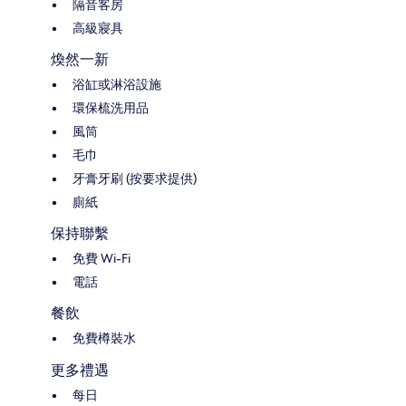
隔音客房
高級寢具
煥然一新
浴缸或淋浴設施
環保梳洗用品
風筒
毛巾
牙膏牙刷 (按要求提供)
廁紙
保持聯繫
免費 Wi-Fi
電話
餐飲
免費樽裝水
更多禮遇
每日