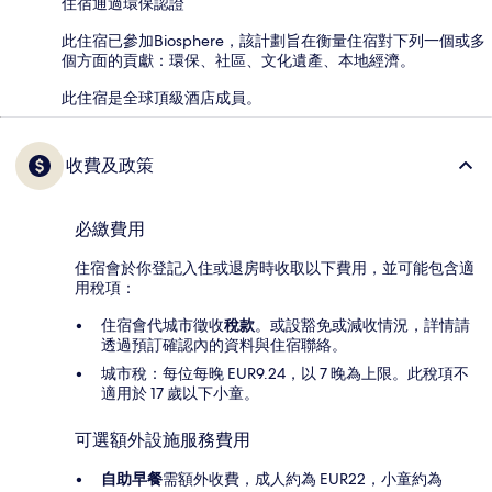
住宿通過環保認證
此住宿已參加Biosphere，該計劃旨在衡量住宿對下列一個或多
個方面的貢獻：環保、社區、文化遺產、本地經濟。
此住宿是全球頂級酒店成員。
收費及政策
必繳費用
住宿會於你登記入住或退房時收取以下費用，並可能包含適
用稅項：
住宿會代城市徵收
稅款
。或設豁免或減收情況，詳情請
透過預訂確認內的資料與住宿聯絡。
城市稅：每位每晚 EUR9.24，以 7 晚為上限。此稅項不
適用於 17 歲以下小童。
可選額外設施服務費用
自助早餐
需額外收費，成人約為 EUR22，小童約為