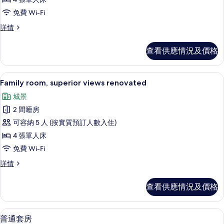
room,
免費 Wi-Fi
superior
views
Family
詳情
room,
的
superior
查看供應情況及價格
相
views
詳
片
情
城景
載
8
Family room, superior views renovated
入
城景
所
2 間睡房
有
可容納 5 人 (按實質預訂人數入住)
Family
4 張單人床
room,
免費 Wi-Fi
superior
views
Family
詳情
room,
renovated
superior
的
查看供應情況及價格
views
相
renovated
詳
片
普通套房 | 客廳 | 47 吋平面電視連
載
12
情
普通套房