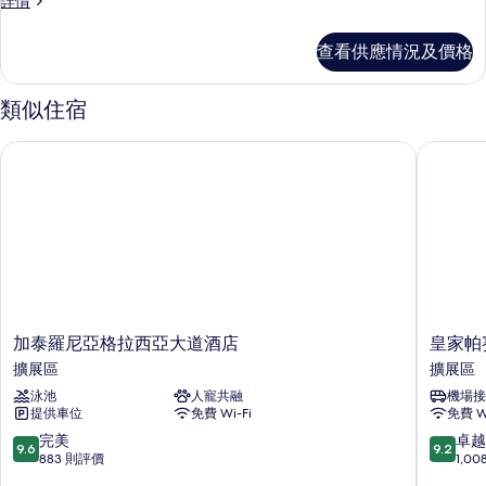
詳情
的
人
相
房
查看供應情況及價格
詳
片
情
類似住宿
加泰羅尼亞格拉西亞大道酒店
皇家帕賽
加
皇
加泰羅尼亞格拉西亞大道酒店
皇家帕
泰
家
擴展區
擴展區
羅
帕
泳池
人寵共融
機場接
尼
賽
提供車位
免費 Wi-Fi
免費 Wi
亞
格
格
拉
9.6
9.2
完美
卓越
9.6
9.2
拉
西
分
分
883 則評價
1,0
西
亞
(滿
(滿