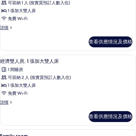
可容納 1 人 (按實質預訂人數入住)
有
1 張加大雙人床
經
免費 Wi-Fi
濟
經
詳情
客
濟
房,
客
查看供應情況及價格
房,
1
1
張
張
高級寢具、迷你吧、房內夾萬、遮光窗
載
5
加
加
經濟雙人房, 1 張加大雙人床
入
大
大
1 間睡房
雙
所
雙
人
可容納 2 人 (按實質預訂人數入住)
有
床
人
1 張加大雙人床
詳
經
床
情
免費 Wi-Fi
濟
的
經
詳情
雙
濟
相
人
雙
片
查看供應情況及價格
人
房,
房,
1
1
高級寢具、迷你吧、房內夾萬、遮光窗
載
6
張
Family room