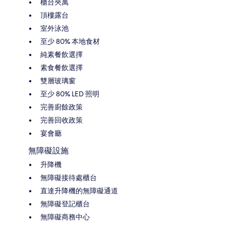
櫃台夾萬
頂樓露台
室外泳池
至少 80% 本地食材
純素餐飲選擇
素食餐飲選擇
雙層玻璃窗
至少 80% LED 照明
完善廚餘政策
完善回收政策
宴會廳
無障礙設施
升降機
無障礙接待處櫃台
直達升降機的無障礙通道
無障礙登記櫃台
無障礙商務中心