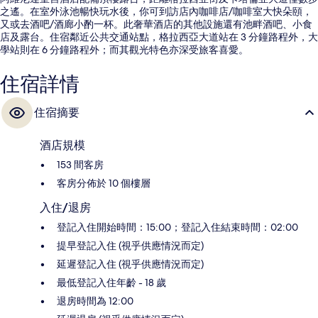
之遙。在室外泳池暢快玩水後，你可到訪店內咖啡店/咖啡室大快朵頤，
又或去酒吧/酒廊小酌一杯。此奢華酒店的其他設施還有池畔酒吧、小食
店及露台。住宿鄰近公共交通站點，格拉西亞大道站在 3 分鐘路程外，大
學站則在 6 分鐘路程外；而其觀光特色亦深受旅客喜愛。
住宿詳情
住宿摘要
酒店規模
153 間客房
客房分佈於 10 個樓層
入住/退房
登記入住開始時間：15:00；登記入住結束時間：02:00
提早登記入住 (視乎供應情況而定)
延遲登記入住 (視乎供應情況而定)
最低登記入住年齡 - 18 歲
退房時間為 12:00