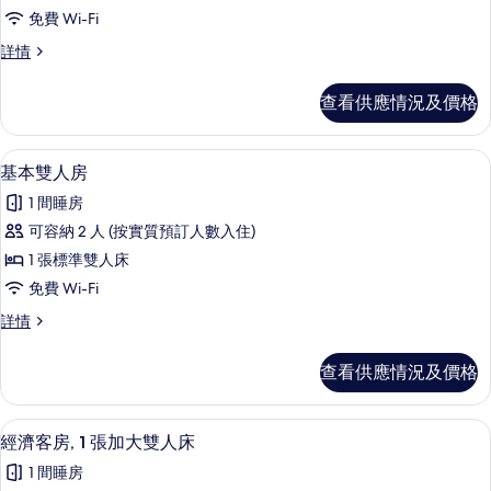
人
免費 Wi-Fi
房
三
詳情
的
人
相
房
查看供應情況及價格
詳
片
情
高級寢具、迷你吧、房內夾萬、遮光窗
載
6
基本雙人房
入
1 間睡房
所
可容納 2 人 (按實質預訂人數入住)
有
1 張標準雙人床
基
免費 Wi-Fi
本
基
詳情
雙
本
人
雙
查看供應情況及價格
人
房
房
的
詳
高級寢具、迷你吧、房內夾萬、遮光窗
載
5
情
經濟客房, 1 張加大雙人床
相
入
片
1 間睡房
所