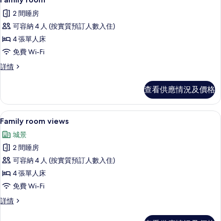
張
入
加
加
2 間睡房
大
所
大
雙
可容納 4 人 (按實質預訂人數入住)
有
人
雙
4 張單人床
床
Family
人
詳
免費 Wi-Fi
room
情
床
Family
詳情
的
room
的
相
詳
相
查看供應情況及價格
情
片
片
高級寢具、迷你吧、房內夾萬、遮光窗
載
8
Family room views
入
城景
所
2 間睡房
有
可容納 4 人 (按實質預訂人數入住)
Family
4 張單人床
room
免費 Wi-Fi
views
的
Family
詳情
room
相
views