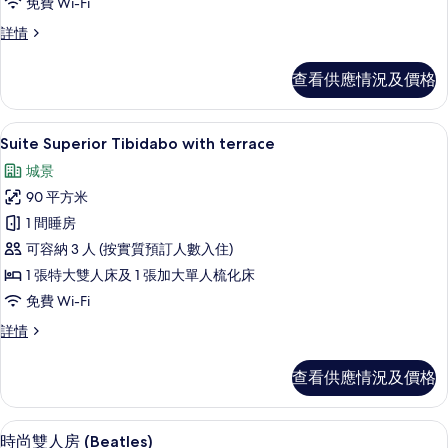
免費 Wi-Fi
房,
高
詳情
露
級
台
套
查看供應情況及價格
房,
的
露
相
台
Suite Superior Tibidabo wit
載
13
詳
Suite Superior Tibidabo with terrace
片
入
情
城景
所
90 平方米
有
1 間睡房
Suite
可容納 3 人 (按實質預訂人數入住)
Superior
1 張特大雙人床及 1 張加大單人梳化床
Tibidabo
免費 Wi-Fi
with
terrace
Suite
詳情
Superior
的
Tibidabo
相
查看供應情況及價格
with
片
terrace
詳
時尚雙人房 (Beatles) | 高級寢具
載
9
情
時尚雙人房 (Beatles)