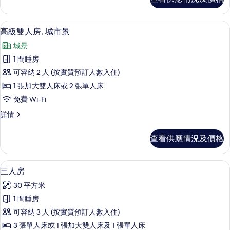
房,
台
露
(Avenida)
台
城景
載
7
(Avenida)
的
高級雙人房, 城市景
入
詳
相
城景
情
所
片
1 間睡房
有
可容納 2 人 (按實質預訂人數入住)
高
1 張加大雙人床或 2 張單人床
級
免費 Wi-Fi
雙
高
詳情
人
級
房,
雙
查看供應情況及價格
人
城
房,
市
城
三人房 | 高級寢具、迷你吧、房內夾萬
載
6
市
三人房
景
入
景
的
30 平方米
詳
所
情
相
1 間睡房
有
片
可容納 3 人 (按實質預訂人數入住)
三
3 張單人床或 1 張加大雙人床及 1 張單人床