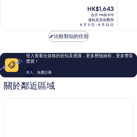
亞
酒
分
分
現
HK$1,643
大
店
為
為
售
道
擴
10
10
合共 HK$1,975
HK$1,643
酒
展
分)，
分)，
連稅及其他費用
店
8 月 11 日 - 8 月 12 日
區
完
卓
擴
美，
越，
展
比較類似的住宿
883
1,008
區
則
則
評
評
價
價
登入查看合資格的折扣及禮遇，更多歷險旅程，更多豐富
篇
篇
獎賞！
評
評
價
價
登入
免費註冊
關於鄰近區域