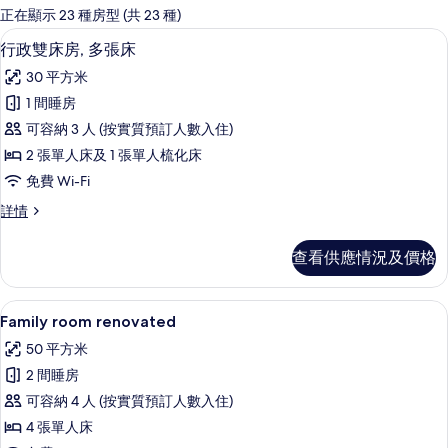
嘅
正在顯示 23 種房型 (共 23 種)
客
行政雙床房, 多張床 | 客廳 | 47 
載
6
行政雙床房, 多張床
房
入
篩
30 平方米
所
選
1 間睡房
有
條
可容納 3 人 (按實質預訂人數入住)
行
件
2 張單人床及 1 張單人梳化床
政
免費 Wi-Fi
雙
行
詳情
床
政
房,
雙
查看供應情況及價格
床
多
房,
張
多
Family room renovated | 
載
9
張
Family room renovated
床
入
床
的
50 平方米
詳
所
情
相
2 間睡房
有
片
可容納 4 人 (按實質預訂人數入住)
Family
4 張單人床
room