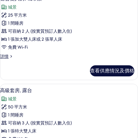
入
詳
片
城景
情
所
25 平方米
有
1 間睡房
都
可容納 2 人 (按實質預訂人數入住)
會
1 張加大雙人床或 2 張單人床
雙
免費 Wi-Fi
人
都
詳情
房,
會
城
雙
查看供應情況及價格
人
市
房,
景
城
高級套房, 露台 | 高級寢具、迷你吧、
載
11
市
高級套房, 露台
的
入
景
相
城景
詳
所
情
片
50 平方米
有
1 間睡房
高
可容納 3 人 (按實質預訂人數入住)
級
1 張特大雙人床
套