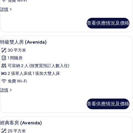
免費 Wi-Fi
房
普
詳情
(El
通
Avenida
套
查看供應情況及價格
Palace)
房
(El
的
Avenida
特級雙人房 (Avenida) | 高級寢
載
相
9
Palace)
特級雙人房 (Avenida)
入
詳
片
30 平方米
情
所
1 間睡房
有
可容納 2 人 (按實質預訂人數入住)
特
2 張單人床或 1 張加大雙人床
級
免費 Wi-Fi
雙
特
詳情
人
級
房
雙
查看供應情況及價格
人
(Avenida)
房
的
(Avenida)
經典客房 (Avenida) | 高級寢具、
載
7
詳
相
經典客房 (Avenida)
入
情
片
25 平方米