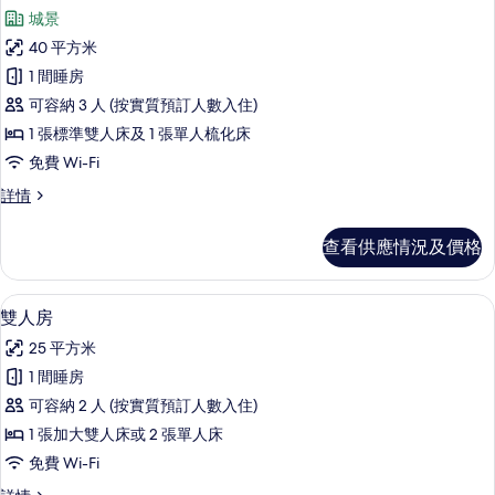
入
城景
所
40 平方米
有
1 間睡房
普
可容納 3 人 (按實質預訂人數入住)
通
1 張標準雙人床及 1 張單人梳化床
套
免費 Wi-Fi
房
普
詳情
的
通
相
套
查看供應情況及價格
房
片
詳
情
高級寢具、迷你吧、房內夾萬、遮光窗
載
7
雙人房
入
25 平方米
所
1 間睡房
有
可容納 2 人 (按實質預訂人數入住)
雙
1 張加大雙人床或 2 張單人床
人
免費 Wi-Fi
房
雙