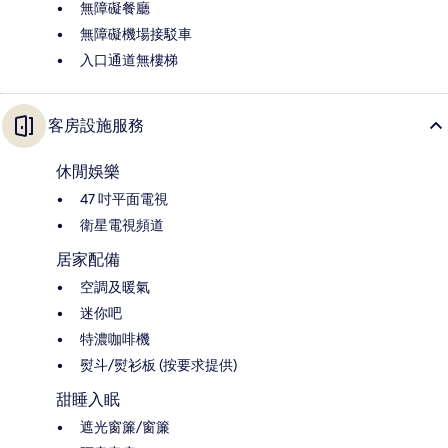
無障礙餐廳
無障礙機場接駁車
入口通道無樓梯
客房設施服務
休閒娛樂
47 吋平面電視
衛星電視頻道
居家配備
空調及暖氣
迷你吧
特濃咖啡機
熨斗/熨衫板 (按要求提供)
甜睡入眠
遮光窗簾/窗簾