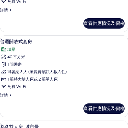
免費 Wi-Fi
renovated
的
Family
詳情
room
相
renovated
查看供應情況及價格
片
詳
情
高級寢具、迷你吧、房內夾萬、遮光窗
載
8
普通開放式套房
入
城景
所
40 平方米
有
1 間睡房
普
可容納 3 人 (按實質預訂人數入住)
通
1 張特大雙人床或 2 張單人床
開
免費 Wi-Fi
放
普
詳情
式
通
套
開
查看供應情況及價格
放
房
式
的
套
都會雙人房, 城市景 | 高級寢具、迷
載
11
房
都會雙人房, 城市景
相