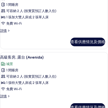
所
1 間睡房
有
可容納 2 人 (按實質預訂人數入住)
經
1 張加大雙人床或 2 張單人床
典
免費 Wi-Fi
客
經
詳情
房
典
(Avenida)
客
查看供應情況及價格
房
的
(Avenida)
相
詳
高級客房, 露台 (Avenida) | 高
載
15
情
片
高級客房, 露台 (Avenida)
入
城景
所
1 間睡房
有
可容納 2 人 (按實質預訂人數入住)
高
1 張特大雙人床或 2 張單人床
級
免費 Wi-Fi
客
高
詳情
房,
級
露
客
查看供應情況及價格