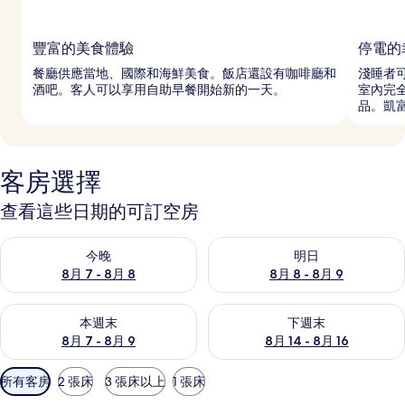
豐富的美食體驗
停電的
餐廳供應當地、國際和海鮮美食。飯店還設有咖啡廳和
淺睡者
酒吧。客人可以享用自助早餐開始新的一天。
室內完
品。凱
客房選擇
查看這些日期的可訂空房
查看今晚 8月 7 - 8月 8的可訂空房
查看明日 8月 8 - 8月 9的可訂
今晚
明日
8月 7 - 8月 8
8月 8 - 8月 9
查看本週末 8月 7 - 8月 9的可訂空房
查看下週末 8月 14 - 8月 16
本週末
下週末
8月 7 - 8月 9
8月 14 - 8月 16
可
所有客房
2 張床
3 張床以上
1 張床
用