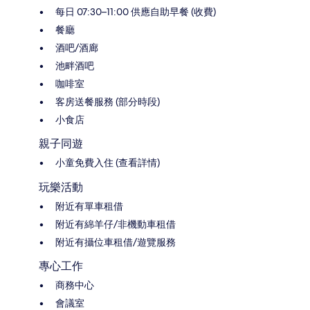
每日 07:30–11:00 供應自助早餐 (收費)
餐廳
酒吧/酒廊
池畔酒吧
咖啡室
客房送餐服務 (部分時段)
小食店
親子同遊
小童免費入住 (查看詳情)
玩樂活動
附近有單車租借
附近有綿羊仔/非機動車租借
附近有攝位車租借/遊覽服務
專心工作
商務中心
會議室