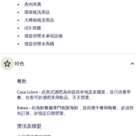
房內夾萬
環保梳洗用品
大樽裝梳洗用品
LED 燈膽
僅提供慳水淋浴設備
僅提供慳水馬桶
特色
餐飲
Casa LLibre - 此美式酒吧為你提供本地及多國菜，並只供應早
餐。住客可於酒吧享用飲品。天天營業。
Batea - 此海鮮餐廳專門炮製海鮮，並供應午餐和晚餐。必須預
先訂座。於指定日期營業。
獎項及聯盟