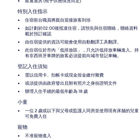
延遲退房 (視乎供應情況而定)
特別入住指示
住宿前台職員將親自迎接旅客到埗
如計劃於02:00後抵達住宿，請預先與住宿聯絡，聯絡資料
載於預訂確認
由住宿提供的資訊可能會使用自動翻譯工具翻譯。
此住宿位於市內「低排放區」，只允許低排放車輛進入。持
有非西班牙車牌的旅客必須提前向城市登記車輛。
登記入住須知
需以信用卡、扣帳卡或現金按金繳付雜費
或須提供由政府發出且附有照片之身份證明文件
辦理入住手續的最低年齡為 18 歲
小童
一位 2 歲或以下與父母或監護人同房並使用現有床舖的兒童
可免費入住
寵物
不准寵物進入