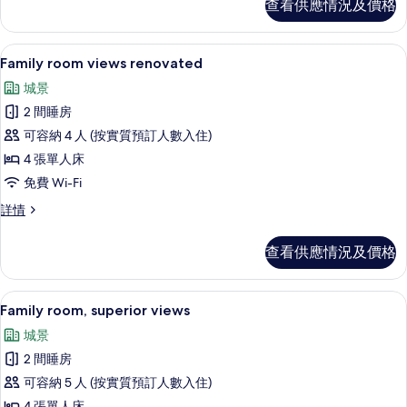
查看供應情況及價格
片
詳
情
城景
載
8
Family room views renovated
入
城景
所
2 間睡房
有
可容納 4 人 (按實質預訂人數入住)
Family
4 張單人床
room
免費 Wi-Fi
views
renovated
Family
詳情
room
的
views
查看供應情況及價格
相
renovated
詳
片
情
高級寢具、迷你吧、房內夾萬、遮光窗
載
6
Family room, superior views
入
城景
所
2 間睡房
有
可容納 5 人 (按實質預訂人數入住)
Family
4 張單人床