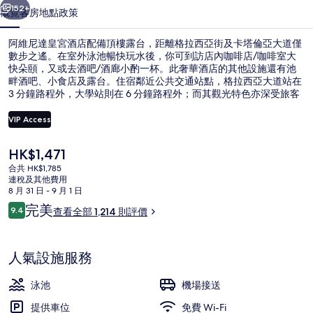
店
152+
概覽
客房
地點
政策
相
阿維尼達皇宮酒店配備頂樓露台，距離格拉西亞街及卡塔倫亞大道僅
片
數步之遙。在室外泳池暢快玩水後，你可到訪店內咖啡店/咖啡室大
快朵頤，又或去酒吧/酒廊小酌一杯。此奢華酒店的其他設施還有池
集
畔酒吧、小食店及露台。住宿鄰近公共交通站點，格拉西亞大道站在
3 分鐘路程外，大學站則在 6 分鐘路程外；而其觀光特色亦深受旅客
喜愛。
VIP Access
現
HK$1,471
建築設計
價
合共 HK$1,785
HK$1,471
連稅及其他費用
8 月 31 日 - 9 月 1 日
評
完美
9.4
查看全部 1,214 則評價
9.4 分，滿分 10 分，
價
人氣設施服務
泳池
機場接送
提供車位
免費 Wi-Fi