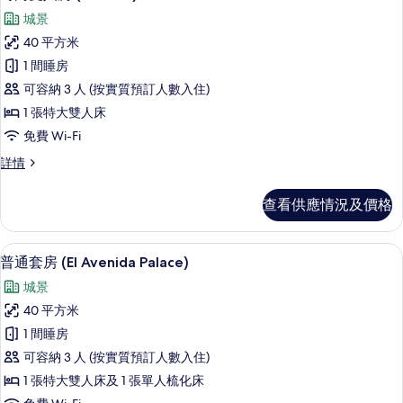
入
城景
所
40 平方米
有
1 間睡房
時
可容納 3 人 (按實質預訂人數入住)
尚
1 張特大雙人床
雙
免費 Wi-Fi
人
時
詳情
房
尚
(Beatles)
雙
查看供應情況及價格
人
的
房
相
(Beatles)
普通套房 (El Avenida Palace)
載
12
詳
片
普通套房 (El Avenida Palace)
入
情
城景
所
40 平方米
有
1 間睡房
普
可容納 3 人 (按實質預訂人數入住)
通
1 張特大雙人床及 1 張單人梳化床
套