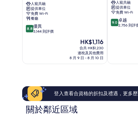
人寵共融
機
人寵共融
園
提供車位
提供車位
場
法
免費 Wi-Fi
免費 Wi-Fi
喜
蘭
餐廳
9.0
卓越
來
克
9.0
分
2,756 則評
8.8
登
優異
福
8.8
(滿
分
酒
3,144 則評價
機
分
(滿
店
場
現
HK$1,116
為
分
及
酒
售
10
為
會
合共 HK$1,230
店
HK$1,116
分)，
連稅及其他費用
10
議
法
8 月 9 日 - 8 月 10 日
卓
分)，
中
蘭
越，
優
心
克
2,756
異，
法
福
則
3,144
蘭
機
評
則
克
場
價
評
福
區
篇
價
機
登入查看合資格的折扣及禮遇，更多歷
評
篇
場
價
評
區
關於鄰近區域
價