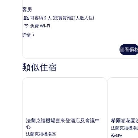
客房
可容納 2 人 (按實質預訂人數入住)
免費 Wi-Fi
客
詳情
房
詳
查看價
情
類似住宿
法蘭克福機場喜來登酒店及會議中心
希爾頓花園法
法
希
法蘭克福機場喜來登酒店及會議中
希爾頓花園
蘭
爾
心
法蘭克福機場
克
頓
法蘭克福機場區
SPA
福
花