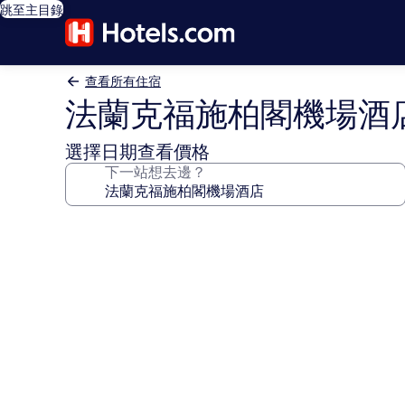
跳至主目錄
查看所有住宿
法蘭克福施柏閣機場酒
選擇日期查看價格
下一站想去邊？
法
蘭
克
福
施
柏
閣