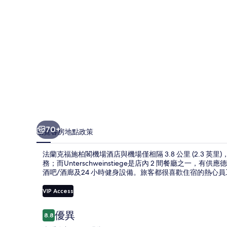
機
場
酒
店
相
片
集
70+
概覽
客房
地點
政策
法蘭克福施柏閣機場酒店與機場僅相隔 3.8 公里 (2.3 英里
務；而Unterschweinstiege是店內 2 間餐廳之
酒吧/酒廊及24 小時健身設備。旅客都很喜歡住宿的熱心
VIP Access
評
優異
8.8
8.8 分，滿分 10 分，
價