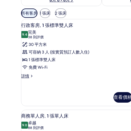
可
所有客房
1 張床
2 張床
用
行政客房, 1 張標準雙人床 |
載
嘅
6
行政客房, 1 張標準雙人床
入
客
完美
9.4
房
9.4 分，滿分 10 分
所
(38
38 則評價
篩
則
有
30 平方米
選
評
行
可容納 3 人 (按實質預訂人數入住)
條
價)
政
1 張標準雙人床
件
客
免費 Wi-Fi
房,
行
詳情
政
1
客
張
房,
標
1
查看價
張
準
標
雙
防敏寢具、迷你吧、房內夾萬
載
準
6
商務單人房, 1 張單人床
雙
人
入
卓越
人
9.0
床
9.0 分，滿分 10 分
所
(88
88 則評價
床