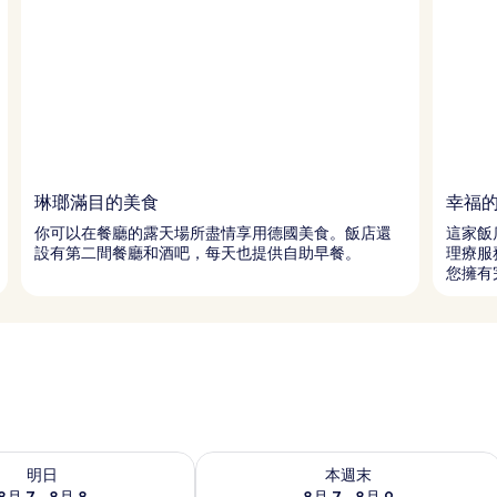
琳瑯滿目的美食
幸福
你可以在餐廳的露天場所盡情享用德國美食。飯店還
這家飯
設有第二間餐廳和酒吧，每天也提供自助早餐。
理療服
您擁有
7 - 8月 8的可訂空房
查看本週末 8月 7 - 8月 9的可訂空房
明日
本週末
8月 7 - 8月 8
8月 7 - 8月 9