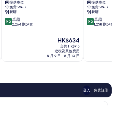
提供車位
提供車位
機
機
免費 Wi-Fi
免費 Wi-Fi
場
場
餐廳
餐廳
凱
萬
9.2
9.2
卓越
卓越
悅
豪
9.2
9.2
分
分
2,264 則評價
1,258 則評價
嘉
酒
(滿
(滿
軒
店
分
分
酒
法
現
HK$634
為
為
店
蘭
售
10
10
法
合共 HK$715
克
HK$634
分)，
分)，
連稅及其他費用
蘭
福
8 月 9 日 - 8 月 10 日
8 
卓
卓
克
機
越，
越，
福
場
2,264
1,258
機
區
則
則
場
評
評
區
價
價
篇
篇
登入
免費註冊
評
評
價
價