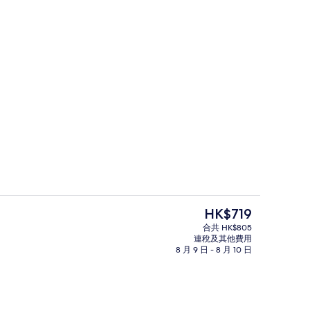
供應早餐和晚餐
外觀
現
HK$719
價
合共 HK$805
HK$719
連稅及其他費用
2 間餐廳；供應早餐和晚餐
8 月 9 日 - 8 月 10 日