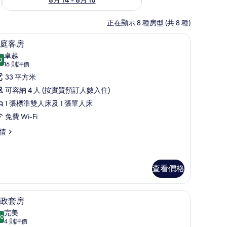
正在顯示 8 種房型 (共 8 種)
萬、書桌
家庭客房 | 防敏寢具、迷你吧、房內夾萬、書
載
4
庭客房
入
卓越
0
9.0 分，滿分 10 分
所
(16
16 則評價
則
有
33 平方米
評
家
可容納 4 人 (按實質預訂人數入住)
價)
庭
1 張標準雙人床及 1 張單人床
客
免費 Wi-Fi
房
情
的
相
查看價格
片
行政套房 | 防敏寢具、迷你吧、房內夾萬、書
載
4
政套房
入
完美
.0
10.0 分，滿分 10 分
所
(4
4 則評價