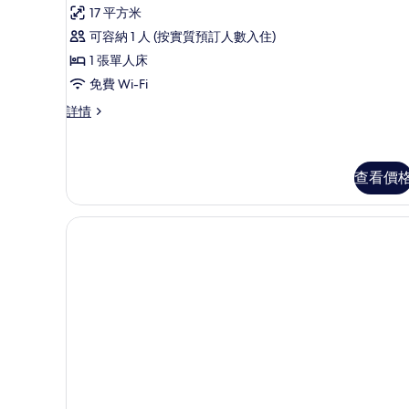
詳
則
的
有
17 平方米
情
評
相
商
可容納 1 人 (按實質預訂人數入住)
價)
片
務
1 張單人床
單
免費 Wi-Fi
人
商
詳情
務
房,
單
1
人
張
房,
查看價
1
單
張
人
單
人
床
床
的
詳
情
相
片