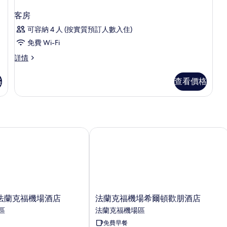
客房
可容納 4 人 (按實質預訂人數入住)
免費 Wi-Fi
客
詳情
房
詳
格
查看價格
情
蘭克福機場酒店
法蘭克福機場希爾頓歡朋酒店
法
法蘭克福機場酒店
法蘭克福機場希爾頓歡朋酒店
蘭
區
法蘭克福機場區
克
免費早餐
福