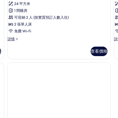
則
有
24 平方米
評
商
1 間睡房
價)
務
可容納 2 人 (按實質預訂人數入住)
客
2 張單人床
房
免費 Wi-Fi
的
商
行
詳情
詳
務
政
相
客
套
格
查看價格
片
房
房
詳
詳
情
情