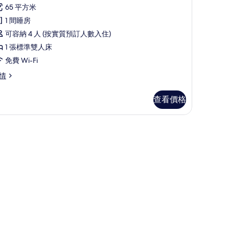
則
有
65 平方米
評
行
1 間睡房
價)
政
可容納 4 人 (按實質預訂人數入住)
套
1 張標準雙人床
房
免費 Wi-Fi
的
情
相
查看價格
片