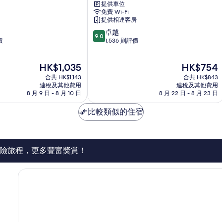
提供車位
機
免費 Wi-Fi
場
提供相連客房
希
9.0
卓越
爾
9.0
分
價
1,536 則評價
頓
(滿
歡
分
朋
現
現
HK$1,035
HK$754
為
酒
售
售
10
合共 HK$1,143
店
合共 HK$843
HK$1,035
HK$754
分)，
連稅及其他費用
連稅及其他費用
法
8 月 9 日 - 8 月 10 日
8 月 22 日 - 8 月 23 日
卓
蘭
越，
克
比較類似的住宿
1,536
福
則
機
評
場
價
區
篇
險旅程，更多豐富獎賞！
評
價