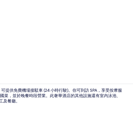
2 間餐廳；
)，可提供免費機場接駁車 (24 小時行駛)。你可到訪 SPA，享受按摩服
一，有供應德國菜，並於晚餐時段營業。此奢華酒店的其他設施還有室內泳池、
員工及餐廳。
大堂