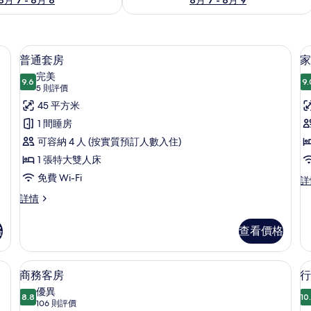
 防敏寢具、迷你吧、房內夾萬、書桌
普通套房 | 防敏寢具、迷你吧、房內夾
載
5
普通套房
家
入
完美
9.6
9.
9.6 分，滿分 10 分
所
(5
5 則評價
則
有
45 平方米
評
普
1 間睡房
價)
通
可容納 4 人 (按實質預訂人數入住)
套
1 張特大雙人床
房
免費 Wi-Fi
家
詳
庭
的
普
詳情
客
通
相
房
套
詳
格
查看價格
片
房
情
詳
情
、書桌
防敏寢具、迷你吧、房內夾萬、書桌
載
6
商務客房
行
入
優異
8.8
10
8.8 分，滿分 10 分
所
(106
106 則評價