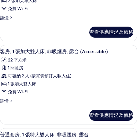
+
+
2 張加大單人床
華
extra,
extra,
免費 Wi-Fi
Corner,
客
Corner,
Mini
豪
詳情
房,
Mini
kitchen)
華
詳
非
kitchen)
客
查看供應情況及價格
情
房,
的
吸
非
相
煙
吸
客房, 1 張加大雙人床, 非吸煙房, 露台 (Ac
載
7
煙
客房, 1 張加大雙人床, 非吸煙房, 露台 (Accessible)
片
房,
入
房,
露
22 平方米
露
所
台
台
1 間睡房
有
(2
(2
可容納 2 人 (按實質預訂人數入住)
beds)
客
beds)
詳
1 張加大雙人床
房,
情
的
免費 Wi-Fi
1
相
客
詳情
張
片
房,
加
1
查看供應情況及價格
張
大
加
雙
大
普通套房, 1 張特大雙人床, 非吸煙房, 露
載
7
雙
人
普通套房, 1 張特大雙人床, 非吸煙房, 露台