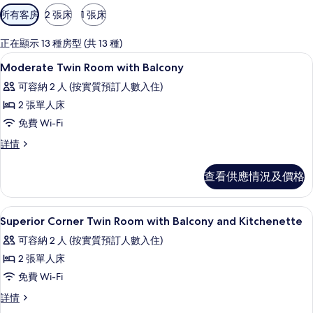
可
所有客房
2 張床
1 張床
用
嘅
正在顯示 13 種房型 (共 13 種)
客
房內夾萬、書桌、隔音、免費 Wi-Fi
載
9
Moderate Twin Room with Balcony
房
入
篩
可容納 2 人 (按實質預訂人數入住)
所
選
2 張單人床
有
條
免費 Wi-Fi
Moderate
件
Moderate
詳情
Twin
Twin
Room
Room
查看供應情況及價格
with
with
Balcony
Balcony
詳
的
房內夾萬、書桌、隔音、免費 Wi-Fi
載
8
情
Superior Corner Twin Room with Balcony and Kitchenette
相
入
可容納 2 人 (按實質預訂人數入住)
片
所
2 張單人床
有
免費 Wi-Fi
Superior
Superior
詳情
Corner
Corner