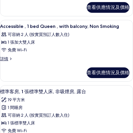
Twin
Twin
查看供應情況及價格
Room
Room
with
with
Balcony
Balcony
房內夾萬、書桌、隔音、免費 Wi-Fi
載
6
and
Accessible , 1 bed Queen , with balcony, Non Smoking
and
入
Kitchenette
可容納 2 人 (按實質預訂人數入住)
Kitchenette
詳
所
情
1 張加大雙人床
的
有
免費 Wi-Fi
相
Accessible
片
Accessible
詳情
,
,
1
1
查看供應情況及價格
bed
bed
Queen
Queen
,
,
房內夾萬、書桌、隔音、免費 Wi-Fi
載
6
with
標準客房, 1 張標準雙人床, 非吸煙房, 露台
with
入
balcony,
19 平方米
balcony,
Non
所
Smoking
1 間睡房
Non
有
詳
Smoking
可容納 2 人 (按實質預訂人數入住)
情
標
的
1 張標準雙人床
準
相
免費 Wi-Fi