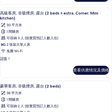
吸
非
煙
吸
高級客房, 非吸煙房, 露台 (2 beds + extr
載
6
煙
高級客房, 非吸煙房, 露台 (2 beds + extra, Corner, Mini
房,
入
房,
kitchen)
露
露
所
30 平方米
台
台
有
(2
1 間睡房
(2
beds
高
可容納 3 人 (按實質預訂人數入住)
beds
+
級
extra,
+
2 張加大單人床
Corner)
客
extra,
免費 Wi-Fi
詳
房,
Corner)
情
高
詳情
的
非
級
客
相
吸
查看供應情況及價格
房,
片
煙
非
吸
房,
豪華客房, 非吸煙房, 露台 (2 beds) |
載
7
煙
豪華客房, 非吸煙房, 露台 (2 beds)
露
入
房,
38 平方米
露
台
所
台
1 間睡房
(2
有
(2
可容納 2 人 (按實質預訂人數入住)
beds
beds
豪