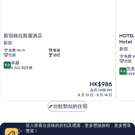
新
HOTEL
新宿格拉斯麗酒店
HOTEL
宿
GROOV
Hotel
新宿
格
SHINJ
新宿
免費 Wi-Fi
餐廳
拉
A
空調
酒吧
斯
PARKRO
免費 Wi
空調
麗
Hotel
9.0
卓越
9.0
酒
新
分
5,320 則評價
9.6
完美
9.6
店
宿
(滿
分
1,9
新
分
(滿
現
HK$986
宿
為
分
售
10
為
合共 HK$1,193
HK$986
分)，
8 月 13 日 - 8 月 14 日
10
卓
分)，
越，
比較類似的住宿
完
5,320
美，
則
1,929
評
則
登入查看合資格的折扣及禮遇，更多歷險旅程，更多豐富
價
評
獎賞！
篇
價