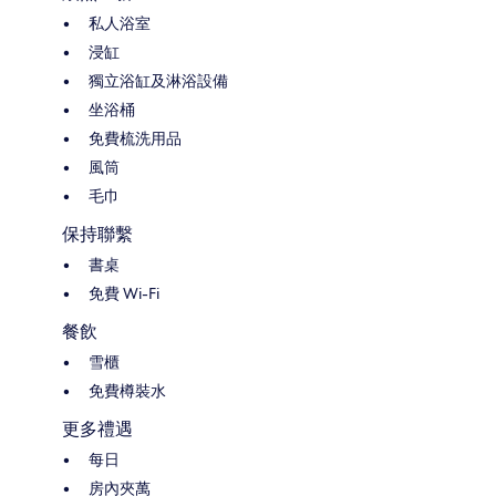
私人浴室
浸缸
獨立浴缸及淋浴設備
坐浴桶
免費梳洗用品
風筒
毛巾
保持聯繫
書桌
免費 Wi-Fi
餐飲
雪櫃
免費樽裝水
更多禮遇
每日
房內夾萬