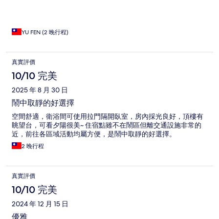
YU FEN (2 晚行程)
真實評價
10/10 完美
2025 年 8 月 30 日
鬧中取靜的好選擇
空間舒適，衛浴間可使用拉門隔開臥室，房內採光良好，頂樓有
眺望台，可看夕陽很美~ 住宿點雖不在鬧區但離交通設施非常的
近，前往各區域活動均屬方便，是鬧中取靜的好選擇。
2 晚行程
真實評價
10/10 完美
2024 年 12 月 15 日
優雅