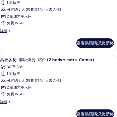
人
人
1 間睡房
有
床,
床,
可容納 2 人 (按實質預訂人數入住)
非
標
非
吸
2 張加大單人床
準
煙
吸
免費 Wi-Fi
房,
客
煙
露
標
詳情
房,
台
準
房,
詳
非
客
露
查看供應情況及價格
情
房,
吸
台
非
煙
吸
的
高級客房, 非吸煙房, 露台 (2 beds + ex
載
6
煙
高級客房, 非吸煙房, 露台 (2 beds + extra, Corner)
房,
相
入
房,
露
30 平方米
露
片
所
台
台
1 間睡房
有
(2
(2
可容納 3 人 (按實質預訂人數入住)
beds)
高
beds)
詳
2 張加大單人床
級
情
的
免費 Wi-Fi
客
相
高
詳情
房,
片
級
非
客
查看供應情況及價格
房,