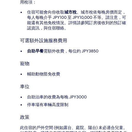
用稅項：
住宿可能會向你收取
城市稅
。城市稅依每晚房價而定，
每人每晚介乎 JPY100 至 JPY10,000 不等。請注意，可
能還有其他免稅情況。詳情請參閱訂房後收到的預訂確
認資訊，與住宿聯絡。
可選額外設施服務費用
自助早餐
需額外收費，每位約 JPY3850
寵物
輔助動物豁免收費
車位
自助泊車的收費為每晚 JPY3000
停車場有車輛高度限制
政策
此住宿的戶外空間 (例如露台、庭院、陽台) 未必適合兒童。