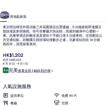
外
一個
下一個
苑
87+
概覽
客房
地點
政策
頂
東京明治神宮外苑頂級三井花園酒店位置優越，5 分鐘路程即達國立
級
競技場及新宿御苑。你可在餐廳大快朵頤，然後到健身中心運動一
番。此奢華酒店距離皇居及澀谷十字路口僅 5 分鐘車程。住宿鄰近公
三
共交通站點，距離國立競技場站僅數步之遙，北參道站則在 14 分鐘
井
路程外，深受旅客推崇。
花
現
HK$1,202
價
園
合共 HK$1,202
HK$1,202
8 月 31 日 - 9 月 1 日
住宿景觀
酒
評
完美
9.4
查看全部 1,823 則評價
9.4 分，滿分 10 分，
店
價
相
人氣設施服務
片
提供車位
免費 Wi-Fi
集
餐廳
空調