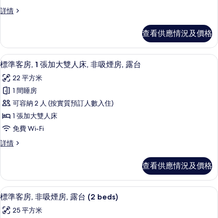
客
片
標
詳情
房,
準
1
客
查看供應情況及價格
房,
張
1
標
張
房內夾萬、書桌、隔音、免費 Wi-Fi
載
6
標
準
標準客房, 1 張加大雙人床, 非吸煙房, 露台
入
準
雙
22 平方米
雙
所
人
人
1 間睡房
有
床,
床,
可容納 2 人 (按實質預訂人數入住)
非
標
非
吸
1 張加大雙人床
準
煙
吸
免費 Wi-Fi
房,
客
煙
露
標
詳情
房,
台
準
房,
詳
1
客
露
查看供應情況及價格
情
房,
張
台
1
加
張
的
標準客房, 非吸煙房, 露台 (2 beds) |
載
6
加
大
標準客房, 非吸煙房, 露台 (2 beds)
相
入
大
雙
25 平方米
雙
片
所