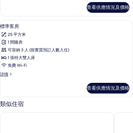
詳
非
套
露
查看供應情況及價格
情
房,
吸
台
非
煙
吸
的
標準客房 | 房內夾萬、書桌、隔音、免費 
載
6
煙
標準客房
房,
相
入
房,
露
25 平方米
露
片
所
台
台
1 間睡房
有
(2
(2
可容納 3 人 (按實質預訂人數入住)
beds)
標
beds)
詳
1 張特大雙人床
準
情
的
免費 Wi-Fi
客
相
標
詳情
房
片
準
的
客
查看供應情況及價格
房
相
詳
片
情
類似住宿
新宿格拉斯麗酒店
HOTEL 