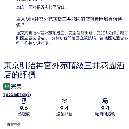
是的，每間客房均配備浸缸。
東京明治神宮外苑頂級三井花園酒店附近區域有何特
色？
從東京明治神宮外苑頂級三井花園酒店出發，短短 1 分鐘步程可
到國立競技場站，3 分鐘步程即達國立競技場。當地區域適合步
行，公共交通方便。
東京明治神宮外苑頂級三井花園酒
評
店的評價
價
完美
9.4
1,823 則評價
9.6
9.4
9.4
整潔度
設施服務
職員與服務
評
真實評價