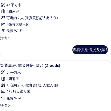
入
人
床,
47 平方米
床,
所
非
非
1 間睡房
有
吸
吸
可容納 2 人 (按實質預訂人數入住)
煙
普
煙
房,
1 張特大雙人床
通
露
房,
免費 Wi-Fi
台
套
露
(Accessible)
普
詳情
房,
詳
通
台
情
1
套
(Accessible)
查看供應情況及價格
房,
張
的
1
特
張
相
普通套房, 非吸煙房, 露台 (2 beds) |
載
7
特
大
普通套房, 非吸煙房, 露台 (2 beds)
片
入
大
雙
51 平方米
雙
所
人
人
1 間睡房
有
床,
床,
可容納 2 人 (按實質預訂人數入住)
非
普
非
吸
2 張加大單人床
通
煙
吸
免費 Wi-Fi
房,
套
煙
露
普
詳情
房,
台
通
房,