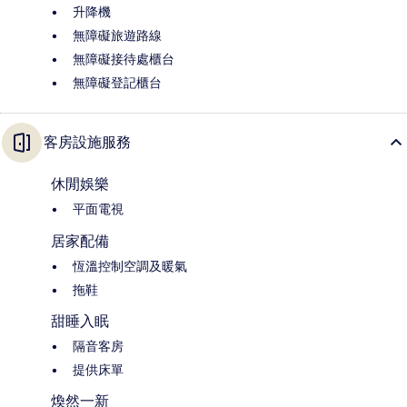
升降機
無障礙旅遊路線
無障礙接待處櫃台
無障礙登記櫃台
客房設施服務
休閒娛樂
平面電視
居家配備
恆溫控制空調及暖氣
拖鞋
甜睡入眠
隔音客房
提供床單
煥然一新