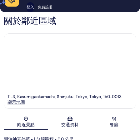
評
篇
登入
免費註冊
價
評
價
關於鄰近區域
11-3, Kasumigaokamachi, Shinjuku, Tokyo, Tokyo, 160-0013
顯示地圖
地圖
附近景點
交通資料
餐廳
明治神宮外苑
- 1 分鐘路程
- 0.0 公里