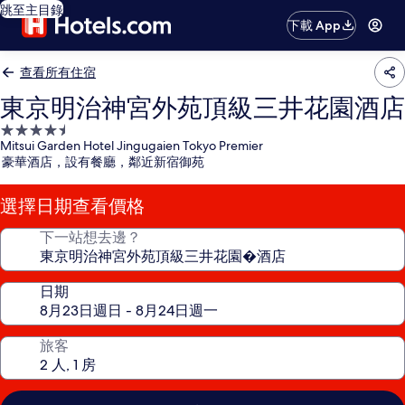
跳至主目錄
下載 App
查看所有住宿
東京明治神宮外苑頂級三井花園酒店
4.5
Mitsui Garden Hotel Jingugaien Tokyo Premier
星
豪華酒店，設有餐廳，鄰近新宿御苑
級
住
選擇日期查看價格
宿
下一站想去邊？
日期
旅客