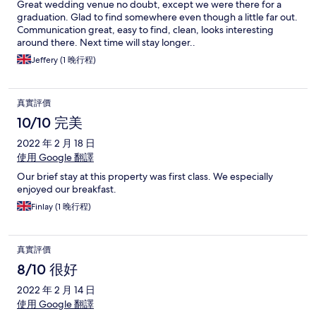
Great wedding venue no doubt, except we were there for a
graduation. Glad to find somewhere even though a little far out.
Communication great, easy to find, clean, looks interesting
around there. Next time will stay longer..
Jeffery (1 晚行程)
真實評價
10/10 完美
2022 年 2 月 18 日
使用 Google 翻譯
Our brief stay at this property was first class. We especially
enjoyed our breakfast.
Finlay (1 晚行程)
真實評價
8/10 很好
2022 年 2 月 14 日
使用 Google 翻譯