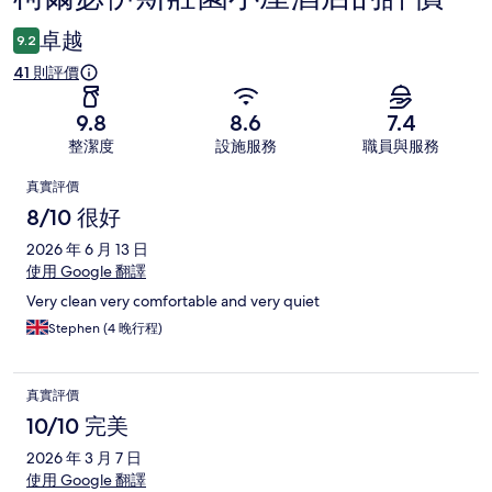
價
卓越
9.2
41 則評價
9.8
8.6
7.4
整潔度
設施服務
職員與服務
評
真實評價
價
8/10 很好
2026 年 6 月 13 日
使用 Google 翻譯
Very clean very comfortable and very quiet
Stephen (4 晚行程)
真實評價
10/10 完美
2026 年 3 月 7 日
使用 Google 翻譯