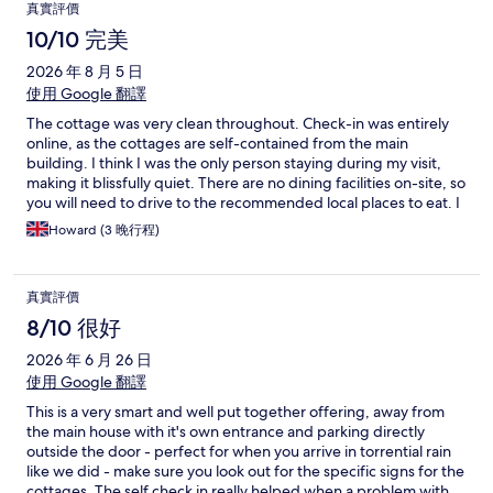
真實評價
- we managed to find a Gardner to hand the key to. Very
impersonal overall. The cottage is very small.
10/10 完美
2026 年 8 月 5 日
使用 Google 翻譯
The cottage was very clean throughout. Check-in was entirely
online, as the cottages are self-contained from the main
building. I think I was the only person staying during my visit,
making it blissfully quiet. There are no dining facilities on-site, so
you will need to drive to the recommended local places to eat. I
didn't actually try any of them, as I was using the cottage as a
Howard (3 晚行程)
base to visit family. I will definitely look to book here again next
time I am in the area."
真實評價
8/10 很好
2026 年 6 月 26 日
使用 Google 翻譯
This is a very smart and well put together offering, away from
the main house with it's own entrance and parking directly
outside the door - perfect for when you arrive in torrential rain
like we did - make sure you look out for the specific signs for the
cottages. The self check in really helped when a problem with