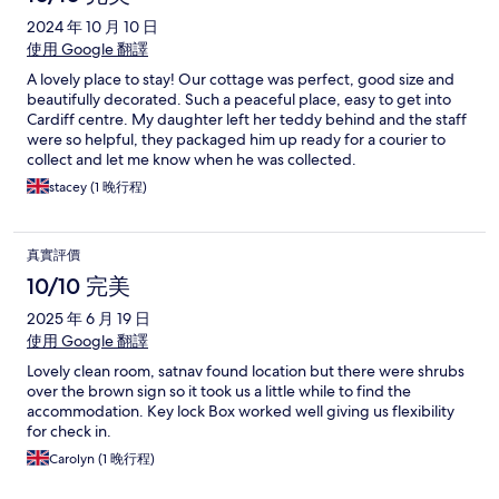
2024 年 10 月 10 日
使用 Google 翻譯
A lovely place to stay! Our cottage was perfect, good size and
beautifully decorated. Such a peaceful place, easy to get into
Cardiff centre. My daughter left her teddy behind and the staff
were so helpful, they packaged him up ready for a courier to
collect and let me know when he was collected.
stacey (1 晚行程)
真實評價
10/10 完美
2025 年 6 月 19 日
使用 Google 翻譯
Lovely clean room, satnav found location but there were shrubs
over the brown sign so it took us a little while to find the
accommodation. Key lock Box worked well giving us flexibility
for check in.
Carolyn (1 晚行程)