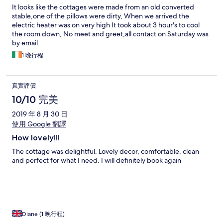
It looks like the cottages were made from an old converted
stable,one of the pillows were dirty, When we arrived the
electric heater was on very high It took about 3 hour's to cool
the room down, No meet and greet,all contact on Saturday was
by email.
1 晚行程
真實評價
10/10 完美
2019 年 8 月 30 日
使用 Google 翻譯
How lovely!!!
The cottage was delightful. Lovely decor, comfortable, clean
and perfect for what I need. I will definitely book again
Diane (1 晚行程)