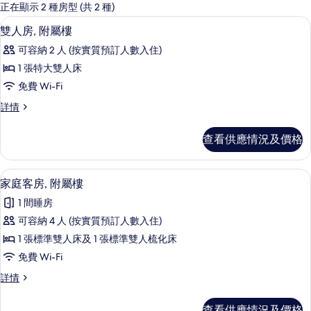
嘅
正在顯示 2 種房型 (共 2 種)
客
雙人房, 附屬樓 | 隔音、免費 Wi-Fi、床
載
3
雙人房, 附屬樓
房
入
篩
可容納 2 人 (按實質預訂人數入住)
所
選
1 張特大雙人床
有
條
免費 Wi-Fi
雙
件
雙
詳情
人
人
房,
房,
查看供應情況及價格
附
附
屬
屬
樓
家庭客房, 附屬樓 | 隔音、免費 Wi-Fi
載
4
詳
家庭客房, 附屬樓
樓
入
情
的
1 間睡房
所
相
可容納 4 人 (按實質預訂人數入住)
有
片
1 張標準雙人床及 1 張標準雙人梳化床
家
免費 Wi-Fi
庭
家
詳情
客
庭
房,
客
查看供應情況及價格