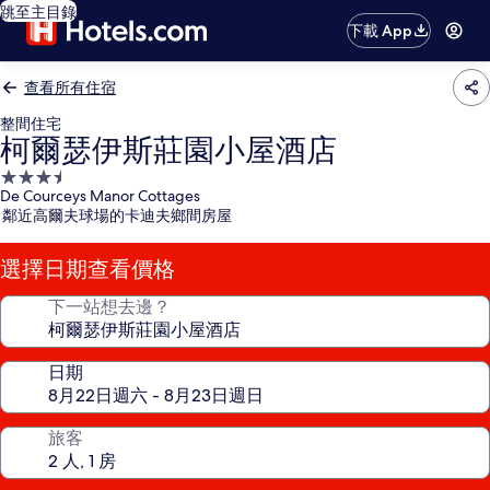
跳至主目錄
下載 App
查看所有住宿
整間住宅
柯爾瑟伊斯莊園小屋酒店
3.5
De Courceys Manor Cottages
星
鄰近高爾夫球場的卡迪夫鄉間房屋
級
住
選擇日期查看價格
宿
下一站想去邊？
日期
旅客