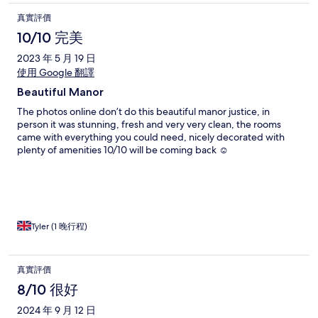
真實評價
10/10 完美
2023 年 5 月 19 日
使用 Google 翻譯
Beautiful Manor
The photos online don’t do this beautiful manor justice, in
person it was stunning, fresh and very very clean, the rooms
came with everything you could need, nicely decorated with
plenty of amenities 10/10 will be coming back ☺️
Tyler (1 晚行程)
真實評價
8/10 很好
2024 年 9 月 12 日