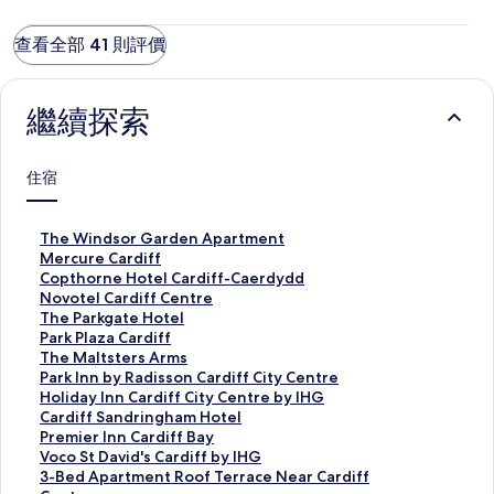
查看全部 41 則評價
繼續探索
住宿
此
The Windsor Garden Apartment
連
此
Mercure Cardiff
結
連
此
Copthorne Hotel Cardiff-Caerdydd
會
結
連
此
Novotel Cardiff Centre
開
會
結
連
此
The Parkgate Hotel
啟
開
會
結
連
此
Park Plaza Cardiff
T
啟
開
會
結
連
此
The Maltsters Arms
h
M
啟
開
會
結
連
此
Park Inn by Radisson Cardiff City Centre
e
e
C
啟
開
會
結
連
此
Holiday Inn Cardiff City Centre by IHG
W
r
o
N
啟
開
會
結
連
此
Cardiff Sandringham Hotel
i
c
p
o
T
啟
開
會
結
連
此
Premier Inn Cardiff Bay
n
u
t
v
h
P
啟
開
會
結
連
此
Voco St David's Cardiff by IHG
d
r
h
o
e
a
T
啟
開
會
結
連
此
3-Bed Apartment Roof Terrace Near Cardiff