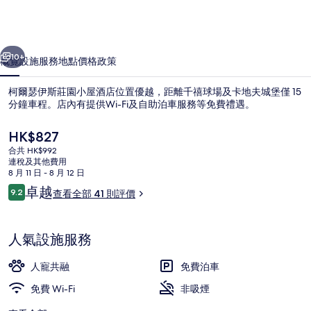
莊
園
一個
下一個
小
10+
概覽
設施服務
地點
價格
政策
屋
柯爾瑟伊斯莊園小屋酒店位置優越，距離千禧球場及卡地夫城堡僅 15
酒
分鐘車程。店內有提供Wi-Fi及自助泊車服務等免費禮遇。
店
現
HK$827
相
價
合共 HK$992
HK$827
連稅及其他費用
片
8 月 11 日 - 8 月 12 日
集
評
卓越
9.2
查看全部 41 則評價
9.2 分，滿分 10 分，
價
外觀
人氣設施服務
人寵共融
免費泊車
免費 Wi-Fi
非吸煙