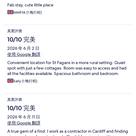
Fab stay, cute little place
MARYA (1 晚行程)
真實評價
10/10 完美
2026 年 6 月 2 日
使用 Google 翻譯
Convenient location for St Fagans in a more rural setting. Quiet
spot with just a few cottages. Room was easy to access and had
all the facilities available. Spacious bathroom and bedroom.
Sally (1 晚行程)
真實評價
10/10 完美
2026 年 6 月 11 日
使用 Google 翻譯
A true gem of a find. I work as a contractor in Cardiff and finding