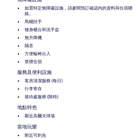
如需特定無障礙設施，請參閱預訂確認內的資料與住宿聯
絡。
馬桶扶手
矮身櫃台和洗手盆
無升降機
隔音
方便輪椅出入
禁煙住宿
服務及便利設施
客房清潔服務 (每日)
行李寄存
接待處服務 (限時)
地點特色
鄰近高爾夫球場
當地玩樂
附近可釣魚