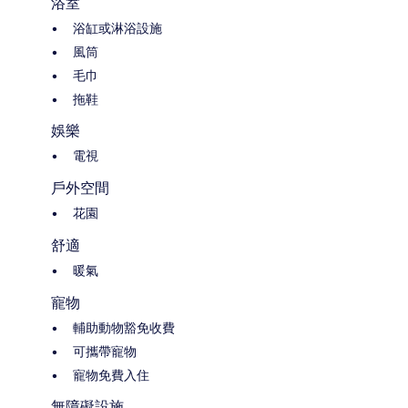
浴室
浴缸或淋浴設施
風筒
毛巾
拖鞋
娛樂
電視
戶外空間
花園
舒適
暖氣
寵物
輔助動物豁免收費
可攜帶寵物
寵物免費入住
無障礙設施