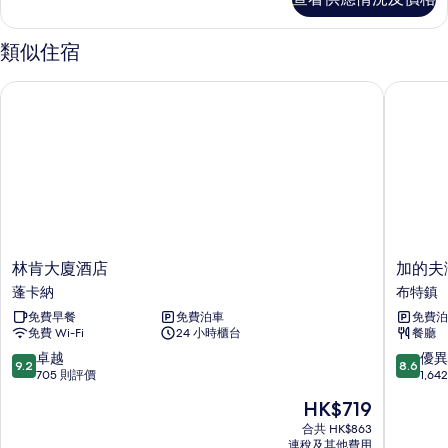
房,
附
附
屬
屬
類似住宿
樓
樓
詳
林肯大廈酒店
加的夫灣
的
情
相
片
林
加
林肯大廈酒店
加的夫
肯
的
蓬卡納
布特鎮
大
夫
免費早餐
免費泊車
免費泊
廈
灣
免費 Wi-Fi
24 小時櫃台
餐廳
酒
未
店
來
9.2
8.6
卓越
優異
9.2
8.6
蓬
旅
分
分
705 則評價
1,6
卡
館
(滿
(滿
現
HK$719
納
布
分
分
售
特
為
為
合共 HK$863
HK$719
連稅及其他費用
鎮
10
10