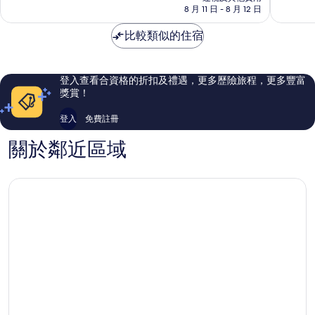
8 月 11 日 - 8 月 12 日
分)，
分)，
卓
優
比較類似的住宿
越，
異，
705
1,642
則
則
評
評
登入查看合資格的折扣及禮遇，更多歷險旅程，更多豐富
價
價
獎賞！
篇
篇
評
評
登入
免費註冊
價
價
關於鄰近區域