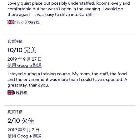
Lovely quiet place but possibly understaffed. Rooms lovely and
comfortable but bar wasn’t open in the evening. I would go
there again - it was easy to drive into Cardiff.
David (1 晚行程)
真實評價
10/10 完美
2019 年 9 月 27 日
使用 Google 翻譯
I stayed during a training course. My room, the staff, the food
and the environment was more than I could have expected. A
great stay, thank you.
1 晚行程
真實評價
2/10 欠佳
2019 年 9 月 2 日
使用 Google 翻譯