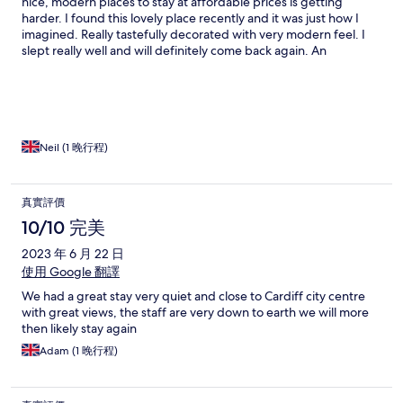
nice, modern places to stay at affordable prices is getting
harder. I found this lovely place recently and it was just how I
imagined. Really tastefully decorated with very modern feel. I
slept really well and will definitely come back again. An
outstandingly brilliant find. Credit to the owners who have done
a great job here.
Neil (1 晚行程)
真實評價
10/10 完美
2023 年 6 月 22 日
使用 Google 翻譯
We had a great stay very quiet and close to Cardiff city centre
with great views, the staff are very down to earth we will more
then likely stay again
Adam (1 晚行程)