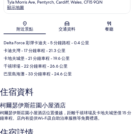
Tyla Morris Ave, Pentyrch, Cardiff, Wales, CF15 9QN
顯示地圖
地圖
附近景點
交通資料
餐廳
Delta Force 彩彈卡迪夫
- 5 分鐘路程
- 0.4 公里
卡迪夫灣
- 17 分鐘車程
- 21.3 公里
卡地夫城堡
- 21 分鐘車程
- 19.6 公里
千禧球場
- 22 分鐘車程
- 26.6 公里
巴里島海灘
- 33 分鐘車程
- 24.6 公里
住宿資料
柯爾瑟伊斯莊園小屋酒店
柯爾瑟伊斯莊園小屋酒店位置優越，距離千禧球場及卡地夫城堡僅 15 分
鐘車程。店內有提供Wi-Fi及自助泊車服務等免費禮遇。
住宿詳情