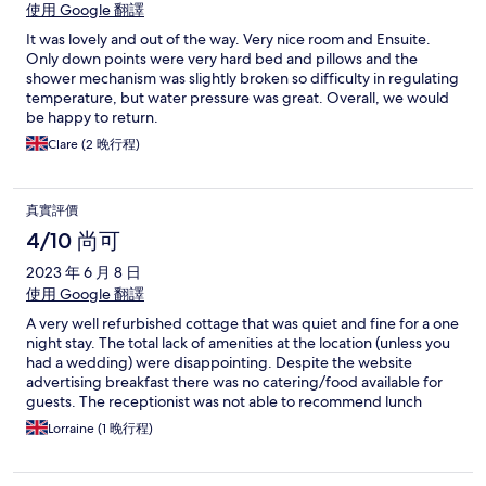
使用 Google 翻譯
It was lovely and out of the way. Very nice room and Ensuite.
Only down points were very hard bed and pillows and the
shower mechanism was slightly broken so difficulty in regulating
temperature, but water pressure was great. Overall, we would
be happy to return.
Clare (2 晚行程)
真實評價
4/10 尚可
2023 年 6 月 8 日
使用 Google 翻譯
A very well refurbished cottage that was quiet and fine for a one
night stay. The total lack of amenities at the location (unless you
had a wedding) were disappointing. Despite the website
advertising breakfast there was no catering/food available for
guests. The receptionist was not able to recommend lunch
options/restaurants. The customer service was very poor - polite
Lorraine (1 晚行程)
but handed us a key and that was it on arrival. The lock was
tricky and no one explained the knack to open the door. On
departure the Manor was locked and there was no key drop box