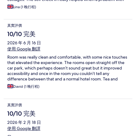
our car meant we were unlikely to arrive late into the evening,
Lina (1 晚行程)
and the staff were very quick to respond when I messaged
about arriving late with all the details I needed. However, I
would love to give it 5* based on all of this, but the reality is I had
真實評價
the worse night's sleep I have had in a long time! The pillows are
very deep and very firm, my husband sleeps with a firm pillow
10/10 完美
and even he thought they were too much and we had to get rid
2026 年 6 月 16 日
altogether. Then there is a bright green light directly above the
door which spreads quite wide, and they also have a decorative
使用 Google 翻譯
window in the door which lets a lot of light in from outside - so
Room was really clean and comfortable, with some nice touches
bring an eye mask if you've already booked! Lots of tea bags but
that elevated the experience. The rooms open straight off the
only standard black tea which I haven't seen for a long time, so I
car park, which perhaps doesn’t sound great but it improved
didn't have any as I only drink herbal or green. All in all this is a
accessibility and once in the room you couldn’t tell any
lovely place on the surface but in reality it didn't result in a good
difference between that and a normal hotel room. Tea and
night's sleep before a long working day so we won't be
coffee facilities were supplied, but that was it in terms of
returning.
David (1 晚行程)
catering facilities. This is stated on the listing and was no
problem, but you should be aware as there are no onsite
facilities for food and drinks, and the local pubs are are a walk
真實評價
down a road with no pedestrian walkways. We took food with us
so had no problem. It surroundings are very peaceful and quiet,
10/10 完美
and it’s only a 20 min drive into the centre of Cardiff. We also
2026 年 2 月 18 日
had our dog (Labrador) with us. There was plenty of space and
the fact the room opened onto the small car park was helpful to
使用 Google 翻譯
take him out.