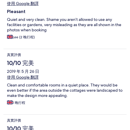
使用 Google 翻譯
Pleasant
Quiet and very clean. Shame you aren’t allowed to use any
facilities or gardens, very misleading as they are all shown in the
photos when booking
Lee (2 晚行程)
真實評價
10/10 完美
2019 年 5 月 26 日
使用 Google 翻譯
Clean and comfortable rooms in a quiet place. They would be
even better if the area outside the cottages were landscaped to
make the design more appealing.
1 晚行程
真實評價
10/10 完美