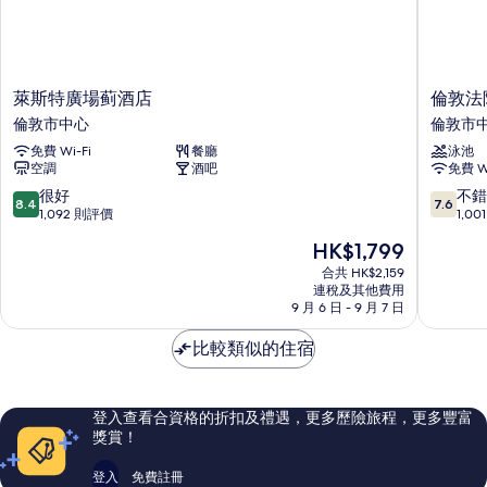
及
床
1
張
及
梳
1
化
萊
倫
萊斯特廣場蓟酒店
倫敦法
張
床
斯
敦
倫敦市中心
倫敦市
(Penthouse
梳
特
法
King
免費 Wi-Fi
餐廳
泳池
廣
院
化
Suite)
空調
酒吧
免費 Wi
場
酒
詳
床
蓟
店
8.4
7.6
很好
不錯
情
8.4
7.6
酒
倫
分
分
(Penthouse
1,092 則評價
1,0
店
敦
(滿
(滿
King
現
HK$1,799
倫
市
分
分
Suite)
售
敦
中
為
為
合共 HK$2,159
HK$1,799
的
市
連稅及其他費用
心
10
10
9 月 6 日 - 9 月 7 日
中
分)，
分)，
相
心
很
不
片
比較類似的住宿
好，
錯，
1,092
1,001
則
則
評
評
登入查看合資格的折扣及禮遇，更多歷險旅程，更多豐富
價
價
獎賞！
篇
篇
評
評
登入
免費註冊