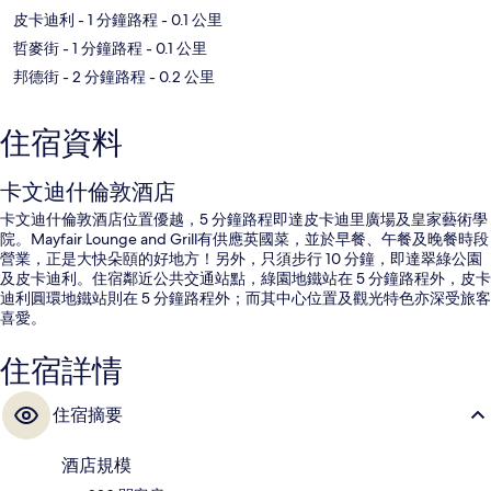
皮卡迪利
- 1 分鐘路程
- 0.1 公里
哲麥街
- 1 分鐘路程
- 0.1 公里
邦德街
- 2 分鐘路程
- 0.2 公里
住宿資料
卡文迪什倫敦酒店
卡文迪什倫敦酒店位置優越，5 分鐘路程即達皮卡迪里廣場及皇家藝術學
院。Mayfair Lounge and Grill有供應英國菜，並於早餐、午餐及晚餐時段
營業，正是大快朵頤的好地方！另外，只須步行 10 分鐘，即達翠綠公園
及皮卡迪利。住宿鄰近公共交通站點，綠園地鐵站在 5 分鐘路程外，皮卡
迪利圓環地鐵站則在 5 分鐘路程外；而其中心位置及觀光特色亦深受旅客
喜愛。
住宿詳情
住宿摘要
酒店規模