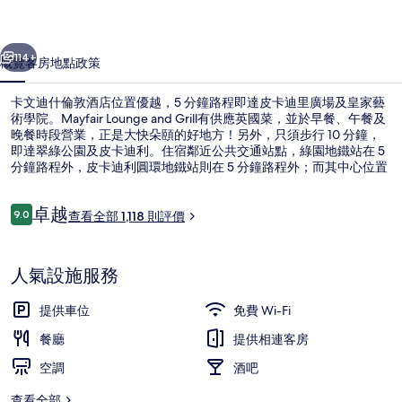
酒
一個
下一個
店
114+
概覽
客房
地點
政策
相
卡文迪什倫敦酒店位置優越，5 分鐘路程即達皮卡迪里廣場及皇家藝
片
術學院。Mayfair Lounge and Grill有供應英國菜，並於早餐、午餐及
晚餐時段營業，正是大快朵頤的好地方！另外，只須步行 10 分鐘，
集
即達翠綠公園及皮卡迪利。住宿鄰近公共交通站點，綠園地鐵站在 5
分鐘路程外，皮卡迪利圓環地鐵站則在 5 分鐘路程外；而其中心位置
及觀光特色亦深受旅客喜愛。
評
卓越
9.0
查看全部 1,118 則評價
9.0 分，滿分 10 分，
價
外觀
人氣設施服務
提供車位
免費 Wi-Fi
餐廳
提供相連客房
空調
酒吧
查看全部