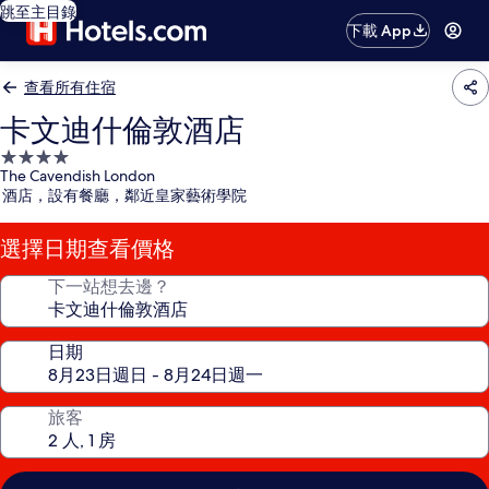
跳至主目錄
下載 App
查看所有住宿
卡文迪什倫敦酒店
4.0
The Cavendish London
星
酒店，設有餐廳，鄰近皇家藝術學院
級
住
選擇日期查看價格
宿
下一站想去邊？
日期
旅客