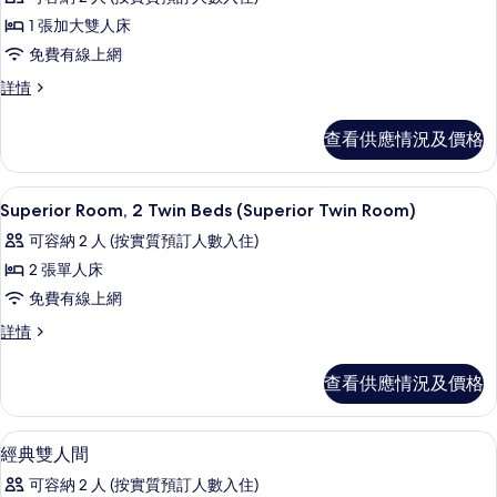
所
選
1 張加大雙人床
有
條
免費有線上網
Superior
件
Superior
詳情
Room,
Room,
1
1
查看供應情況及價格
Queen
Queen
Bed
Bed
(Superior
(Superior
高級寢具、房內夾萬、書桌、遮光窗簾
載
3
Queen
Superior Room, 2 Twin Beds (Superior Twin Room)
Queen
入
Room)
可容納 2 人 (按實質預訂人數入住)
Room)
詳
所
情
2 張單人床
的
有
免費有線上網
相
Superior
片
Superior
詳情
Room,
Room,
2
2
查看供應情況及價格
Twin
Twin
Beds
Beds
(Superior
(Superior
高級寢具、房內夾萬、書桌、遮光窗簾
載
14
Twin
經典雙人間
Twin
入
Room)
可容納 2 人 (按實質預訂人數入住)
Room)
詳