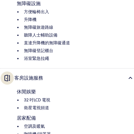
無障礙設施
方便輪椅出入
升降機
無障礙旅遊路線
聽障人士輔助設備
直達升降機的無障礙通道
無障礙登記櫃台
浴室緊急拉繩
客房設施服務
休閒娛樂
32 吋LCD 電視
衛星電視頻道
居家配備
空調及暖氣
咖啡機/沖茶器