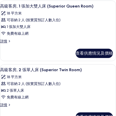
張
化
Suite)
高級客房, 1 張加大雙人床 (Superior
載
9
特
特
高級客房, 1 張加大雙人床 (Superior Queen Room)
詳
床
入
大
情
大
18 平方米
雙
(Junior
所
雙
人
可容納 2 人 (按實質預訂人數入住)
King
有
床
人
1 張加大雙人床
Suite)
及
高
床
的
1
免費有線上網
級
張
及
相
高
詳情
梳
客
級
1
片
化
房,
客
床
張
查看供應情況及價格
房,
(Executive
1
梳
1
King
張
張
化
Room)
高級寢具、房內夾萬、書桌、遮光窗簾
載
8
加
加
高級客房, 2 張單人床 (Superior Twin Room)
詳
床
入
大
情
大
18 平方米
雙
(Executive
所
雙
人
可容納 2 人 (按實質預訂人數入住)
King
有
床
人
2 張單人床
Room)
(Superior
高
床
的
Queen
免費有線上網
級
Room)
(Superior
相
高
詳情
詳
客
Queen
級
片
情
房,
客
Room)