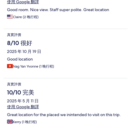
使用 Google 翻譯
Good room. Nice view. Staff super polite. Great location
Claire (2 晚行程)
真實評價
8/10 很好
2025 年 10 月 19 日
Good location
Nag Yan Yvonne (1 晚行程)
真實評價
10/10 完美
2025 年 5 月 11 日
使用 Google 翻譯
Great location for the placed we inintended to visit on this trip.
Kerry (1 晚行程)