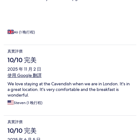
Ali (1 晚行程)
真實評價
10/10 完美
2025 年 11 月 2 日
使用 Google 翻譯
We love staying at the Cavendish when we are in London. It's in
a great location. It's very comfortable and the breakfast is
wonderful.
Steven (1 晚行程)
真實評價
10/10 完美
2025 年 6 月 5 日