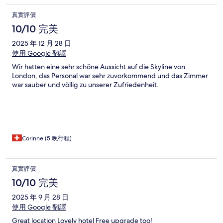
真實評價
10/10 完美
2025 年 12 月 28 日
使用 Google 翻譯
Wir hatten eine sehr schöne Aussicht auf die Skyline von
London, das Personal war sehr zuvorkommend und das Zimmer
war sauber und völlig zu unserer Zufriedenheit.
Corinne (5 晚行程)
真實評價
10/10 完美
2025 年 9 月 28 日
使用 Google 翻譯
Great location Lovely hotel Free upgrade too!