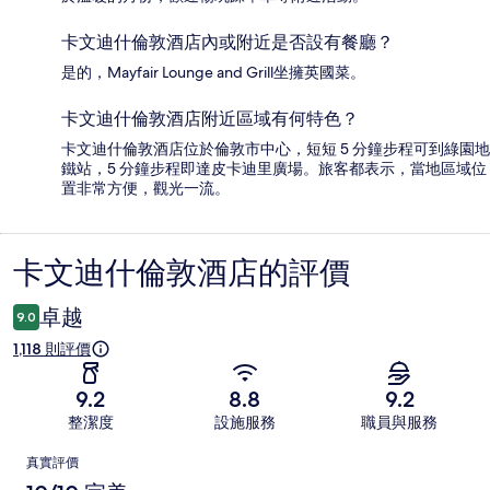
卡文迪什倫敦酒店內或附近是否設有餐廳？
是的，Mayfair Lounge and Grill坐擁英國菜。
卡文迪什倫敦酒店附近區域有何特色？
卡文迪什倫敦酒店位於倫敦市中心，短短 5 分鐘步程可到綠園地
鐵站，5 分鐘步程即達皮卡迪里廣場。旅客都表示，當地區域位
置非常方便，觀光一流。
卡文迪什倫敦酒店的評價
評
價
卓越
9.0
1,118 則評價
9.2
8.8
9.2
整潔度
設施服務
職員與服務
評
真實評價