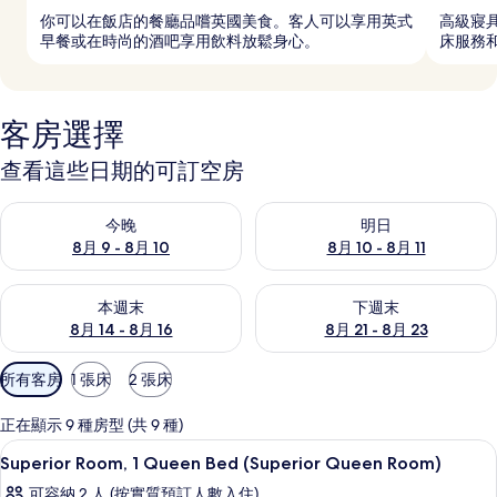
你可以在飯店的餐廳品嚐英國美食。客人可以享用英式
高級寢
早餐或在時尚的酒吧享用飲料放鬆身心。
床服務和
客房選擇
查看這些日期的可訂空房
查看今晚 8月 9 - 8月 10的可訂空房
查看明日 8月 10 - 8月 11的可
今晚
明日
8月 9 - 8月 10
8月 10 - 8月 11
查看本週末 8月 14 - 8月 16的可訂空房
查看下週末 8月 21 - 8月 23
本週末
下週末
8月 14 - 8月 16
8月 21 - 8月 23
可
所有客房
1 張床
2 張床
用
嘅
正在顯示 9 種房型 (共 9 種)
客
高級寢具、房內夾萬、書桌、遮光窗簾
載
3
Superior Room, 1 Queen Bed (Superior Queen Room)
房
入
篩
可容納 2 人 (按實質預訂人數入住)