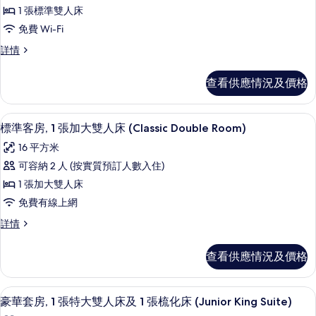
所
情
1 張標準雙人床
的
有
免費 Wi-Fi
相
經
片
經
詳情
典
典
雙
雙
查看供應情況及價格
人
人
間
間
詳
標準客房, 1 張加大雙人床 (Classic 
載
13
情
標準客房, 1 張加大雙人床 (Classic Double Room)
的
入
相
16 平方米
所
片
可容納 2 人 (按實質預訂人數入住)
有
1 張加大雙人床
標
免費有線上網
準
標
詳情
客
準
房,
客
查看供應情況及價格
房,
1
1
張
張
豪華套房, 1 張特大雙人床及 1 張梳化床 (
載
15
加
加
豪華套房, 1 張特大雙人床及 1 張梳化床 (Junior King Suite)
入
大