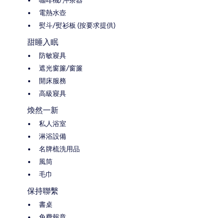
電熱水壺
熨斗/熨衫板 (按要求提供)
甜睡入眠
防敏寢具
遮光窗簾/窗簾
開床服務
高級寢具
煥然一新
私人浴室
淋浴設備
名牌梳洗用品
風筒
毛巾
保持聯繫
書桌
免費報章