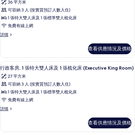
大
36 平方米
雙
所
雙
人
可容納 3 人 (按實質預訂人數入住)
有
床
人
1 張特大雙人床及 1 張標準雙人梳化床
(Classic
豪
床
Double
免費有線上網
華
Room)
(Classic
豪
詳情
詳
套
Double
華
情
房,
套
Room)
查看供應情況及價格
房,
1
的
1
張
相
張
行政客房, 1 張特大雙人床及 1 張梳化床 (
載
11
特
特
行政客房, 1 張特大雙人床及 1 張梳化床 (Executive King Room)
片
入
大
大
27 平方米
雙
所
雙
人
可容納 3 人 (按實質預訂人數入住)
有
床
人
1 張特大雙人床及 1 張標準雙人梳化床
及
行
床
1
免費有線上網
政
張
及
行
詳情
梳
客
政
1
化
房,
客
床
張
查看供應情況及價格
房,
(Junior
1
梳
1
King
張