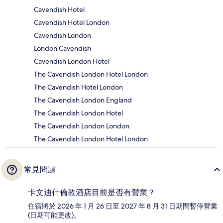
Cavendish Hotel
Cavendish Hotel London
Cavendish London
London Cavendish
Cavendish London Hotel
The Cavendish London Hotel London
The Cavendish Hotel London
The Cavendish London England
The Cavendish London Hotel
The Cavendish London London
The Cavendish London Hotel London
常見問題
卡文迪什倫敦酒店目前是否有營業？
住宿將於 2026 年 1 月 26 日至 2027 年 8 月 31 日期間暫停營業
(日期可能更改)。