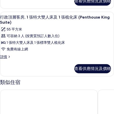
查看供應情況及價格
房,
2
的
2
張
相
張
行政頂層客房, 1 張特大雙人床及 1 張梳化床
載
22
單
單
行政頂層客房, 1 張特大雙人床及 1 張梳化床 (Penthouse King
片
入
人
Suite)
人
床
所
55 平方米
床
(Superior
有
Twin
可容納 3 人 (按實質預訂人數入住)
(Superior
Room)
行
Twin
1 張特大雙人床及 1 張標準雙人梳化床
詳
政
Room)
情
免費有線上網
頂
的
行
詳情
層
相
政
頂
客
片
查看供應情況及價格
層
房,
客
房,
1
類似住宿
1
張
張
萊斯特廣場蓟酒店
倫敦法院
特
特
大
大
雙
雙
人
床
人