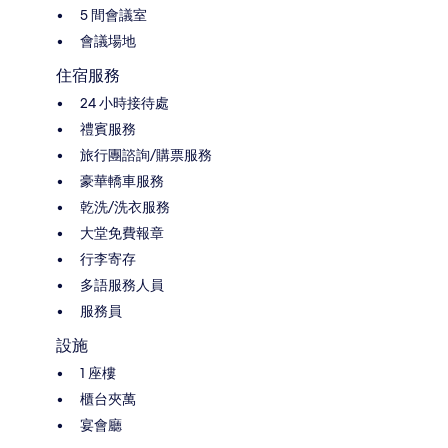
5 間會議室
會議場地
住宿服務
24 小時接待處
禮賓服務
旅行團諮詢/購票服務
豪華轎車服務
乾洗/洗衣服務
大堂免費報章
行李寄存
多語服務人員
服務員
設施
1 座樓
櫃台夾萬
宴會廳