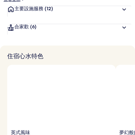
主要設施服務
(12)
合家歡
(6)
住宿心水特色
英式風味
夢幻般