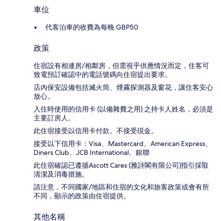
車位
代客泊車的收費為每晚 GBP50
政策
住宿設有相連房/相鄰房，但需視乎供應情況而定，住客可
致電預訂確認中的電話號碼向住宿提出要求。
店內保安設備包括滅火筒、煙霧探測器及窗花，讓住客安心
放心。
入住時使用的信用卡 (以備雜費之用) 之持卡人姓名，必須是
主要訂房人。
此住宿接受以信用卡付款。不接受現金。
接受以下信用卡：Visa、Mastercard、American Express、
Diners Club、JCB International、銀聯
此住宿確認已遵循Ascott Cares (雅詩閣有限公司)指引採取
清潔及消毒措施。
請注意，不同國家/地區和住宿的文化和旅客政策或會有所
不同，顯示的政策由住宿提供。
其他名稱